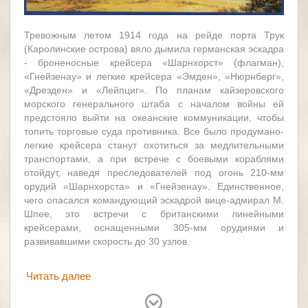
Тревожным летом 1914 года на рейде порта Трук
(Каролинские острова) вяло дымила германская эскадра
- броненосные крейсера «Шарнхорст» (флагман),
«Гнейзенау» и легкие крейсера «Эмден», «Нюрнберг»,
«Дрезден» и «Лейпциг». По планам кайзеровского
морского генерального штаба с началом войны ей
предстояло выйти на океанские коммуникации, чтобы
топить торговые суда противника. Все было продумано-
легкие крейсера станут охотиться за медлительными
транспортами, а при встрече с боевыми кораблями
отойдут, наведя преследователей под огонь 210-мм
орудий «Шарнхорста» и «Гнейзенау». Единственное,
чего опасался командующий эскадрой вице-адмирал М.
Шпее, это встречи с британскими линейными
крейсерами, оснащенными 305-мм орудиями и
развивавшими скорость до 30 узлов.
Читать далее