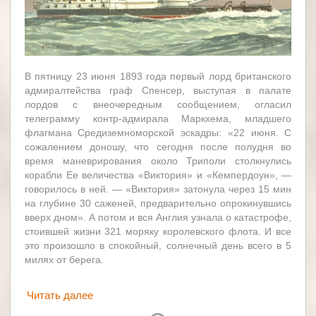
В пятницу 23 июня 1893 года пер­вый лорд британского
адмиралтей­ства граф Спенсер, выступая в пала­те
лордов с внеочередным сообщени­ем, огласил
телеграмму контр-адми­рала Маркхема, младшего
флагмана Средиземноморской эскадры: «22 ию­ня. С
сожалением доношу, что се­годня после полудня во
время ма­неврирования около Триполи столк­нулись
корабли Ее величества «Вик­тория» и «Кемпердоун», —
говори­лось в ней. — «Виктория» затонула через 15 мин
на глубине 30 саженей, предварительно опрокинувшись
вверх дном». А потом и вся Англия узна­ла о катастрофе,
стоившей жизни 321 моряку королевского флота. И все
это произошло в спокойный, солнечный день всего в 5
милях от берега.
Читать далее