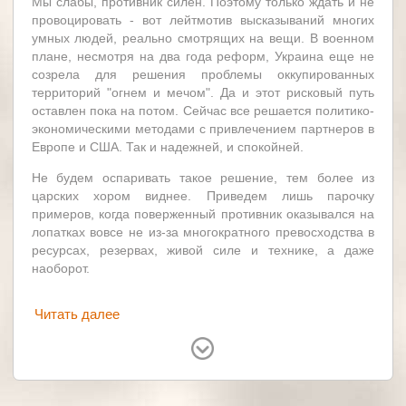
Мы слабы, противник силен. Поэтому только ждать и не
провоцировать - вот лейтмотив высказываний многих
умных людей, реально смотрящих на вещи. В военном
плане, несмотря на два года реформ, Украина еще не
созрела для решения проблемы оккупированных
территорий "огнем и мечом". Да и этот рисковый путь
оставлен пока на потом. Сейчас все решается политико-
экономическими методами с привлечением партнеров в
Европе и США. Так и надежней, и спокойней.
Не будем оспаривать такое решение, тем более из
царских хором виднее. Приведем лишь парочку
примеров, когда поверженный противник оказывался на
лопатках вовсе не из-за многократного превосходства в
ресурсах, резервах, живой силе и технике, а даже
наоборот.
Читать далее
Германия
Израиль
Франция
Великобритания