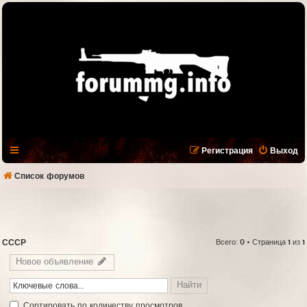
Регистрация
Выход
Список форумов
СССР
Всего:
0
• Страница
1
из
1
Новое объявление
Cортировать по количеству просмотров