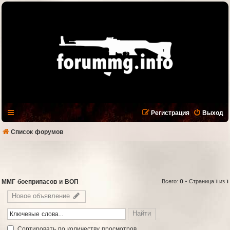
Регистрация
Выход
Список форумов
ММГ боеприпасов и ВОП
Всего:
0
• Страница
1
из
1
Новое объявление
Cортировать по количеству просмотров