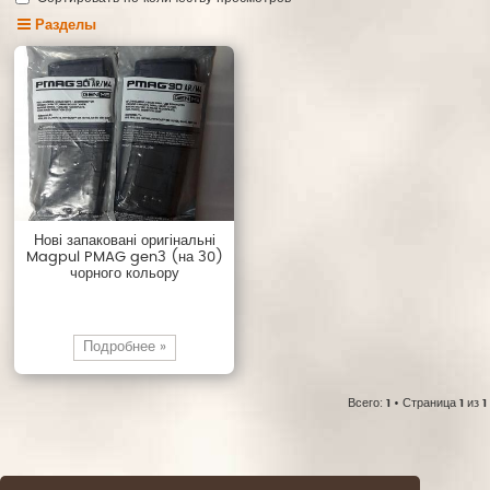
Разделы
Нові запаковані оригінальні
Magpul PMAG gen3 (на 30)
чорного кольору
Подробнее »
Всего:
1
• Страница
1
из
1