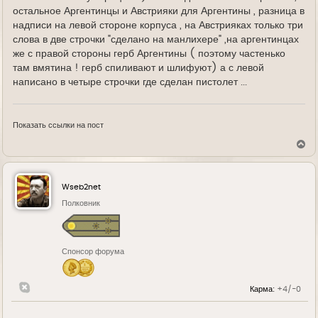
остальное Аргентинцы и Австрияки для Аргентины , разница в
надписи на левой стороне корпуса , на Австрияках только три
слова в две строчки "сделано на манлихере" ,на аргентинцах
же с правой стороны герб Аргентины ( поэтому частенько
там вмятина ! герб спиливают и шлифуют) а с левой
написано в четыре строчки где сделан пистолет ...
Показать ссылки на пост
В
е
р
н
у
Wseb2net
т
ь
Полковник
с
я
к
н
Спонсор форума
а
ч
а
л
Карма:
+4/-0
у