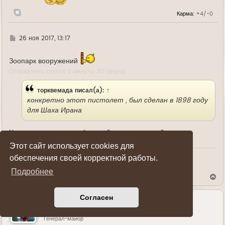
а
л
Карма:
+4/-0
у
Г
26 ноя 2017, 13:17
д
е
Зоопарк вооружений
Отправлено спустя 3 минуты 30 секунд:
торквемада
писал(а):
↑
конкретно этот пистолет , был сделан в 1898 году
для Шаха Ирана
Что-то на рукоятке орёл какой-то не иранский.
Этот сайт использует cookies для
обеспечения своей корректной работы.
Показать ссылки на пост
Подробнее
В
е
р
Согласен
н
у
Lumen
т
ь
Генерал-майор