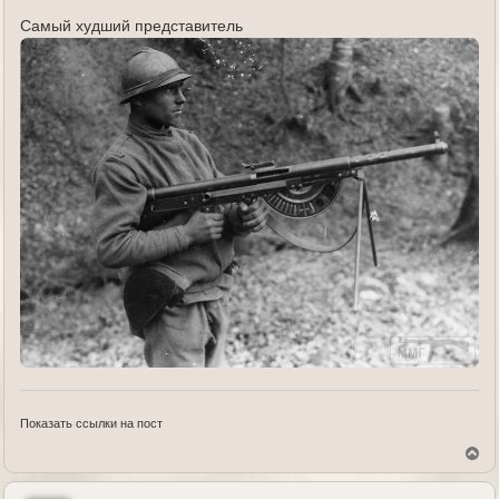
Самый худший представитель
Показать ссылки на пост
В
е
р
н