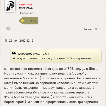
у
Автор темы
т
торквемада
ь
Прапорщик
с
я
к
н
а
Карма:
+1/-0
ч
а
л
у
Г
26 ноя 2017, 12:15
д
е
Wseb2net
писал(а):
↑
А инкрустация для кого, для чего? Того времени?
конкретно этот пистолет , был сделан в 1898 году для Шаха
Ирана , кстати инкрустация потом пошла в "серию" у
пистолетов Манлихер ( их потом все принято было называть
М05) было несколько вариантов исполнения , там рукоятки
могли быть как деревянные двух видов так и резиновые (
такая эбонитоподобная резина как на револьверах Ле
Фоше)снова таки двух видов ( с простой насечкой или с
барельефом), и внешнее оформление имело три варианта ,