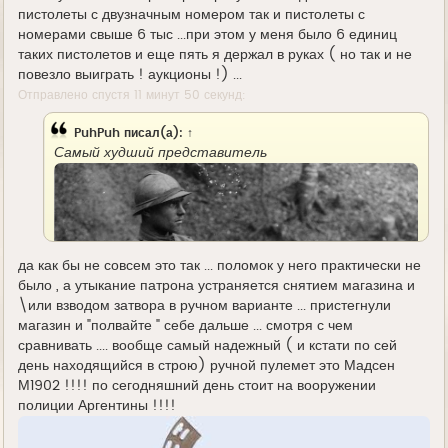
пистолеты с двузначным номером так и пистолеты с
номерами свыше 6 тыс ...при этом у меня было 6 единиц
таких пистолетов и еще пять я держал в руках ( но так и не
повезло выиграть ! аукционы !) ...
Отправлено спустя 11 минут 50 секунд:
PuhPuh
писал(а):
↑
Самый худший представитель
да как бы не совсем это так ... поломок у него практически не
было , а утыкание патрона устраняется снятием магазина и
\или взводом затвора в ручном варианте ... пристегнули
магазин и "полвайте " себе дальше ... смотря с чем
сравнивать .... вообще самый надежный ( и кстати по сей
день находящийся в строю) ручной пулемет это Мадсен
М1902 !!!! по сегодняшний день стоит на вооружении
полиции Аргентины !!!!