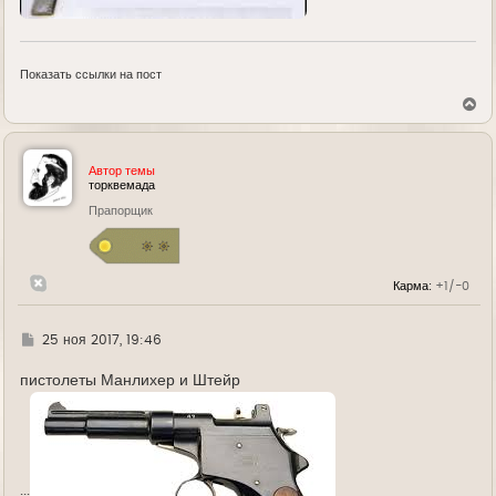
Показать ссылки на пост
В
е
р
н
у
Автор темы
т
торквемада
ь
Прапорщик
с
я
к
н
а
Карма:
+1/-0
ч
а
л
у
Г
25 ноя 2017, 19:46
д
е
пистолеты Манлихер и Штейр
...