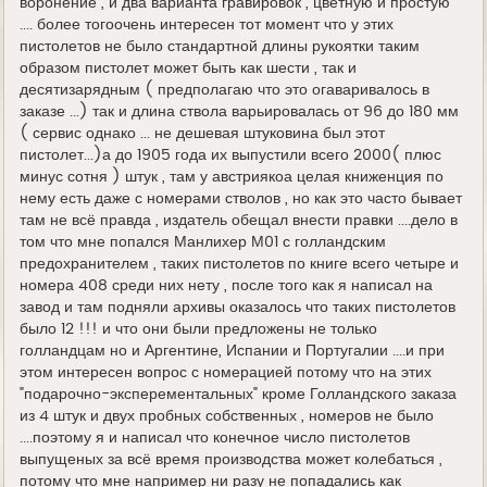
воронение , и два варианта гравировок , цветную и простую
.... более тогоочень интересен тот момент что у этих
пистолетов не было стандартной длины рукоятки таким
образом пистолет может быть как шести , так и
десятизарядным ( предполагаю что это огаваривалось в
заказе ...) так и длина ствола варьировалась от 96 до 180 мм
( сервис однако ... не дешевая штуковина был этот
пистолет...)а до 1905 года их выпустили всего 2000( плюс
минус сотня ) штук , там у австриякоа целая книженция по
нему есть даже с номерами стволов , но как это часто бывает
там не всё правда , издатель обещал внести правки ....дело в
том что мне попался Манлихер М01 с голландским
предохранителем , таких пистолетов по книге всего четыре и
номера 408 среди них нету , после того как я написал на
завод и там подняли архивы оказалось что таких пистолетов
было 12 !!! и что они были предложены не только
голландцам но и Аргентине, Испании и Португалии ....и при
этом интересен вопрос с номерацией потому что на этих
"подарочно-эксперементальных" кроме Голландского заказа
из 4 штук и двух пробных собственных , номеров не было
....поэтому я и написал что конечное число пистолетов
выпущеных за всё время производства может колебаться ,
потому что мне например ни разу не попадались как