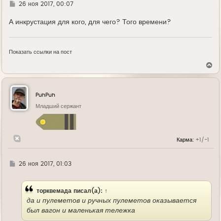
Г
26 ноя 2017, 00:07
д
е
А инкрустация для кого, для чего? Того времени?
Показать ссылки на пост
В
е
р
н
у
PuhPuh
т
ь
Младший сержант
с
я
к
н
Карма:
+1/-1
а
ч
а
л
Г
26 ноя 2017, 01:03
у
д
е
торквемада
писал(а):
↑
да и пулеметов и ручных пулеметов оказывается
был вагон и маленькая тележка