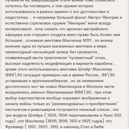
пулеметы на завершающем этапе войны тоже появились ...
хотелось бы поговорить о том оружии которое
использовалось в разных армиях о его достоинствах и
недостатках ... я например большой фанат Австро-Венгрии и
естественно стрелковое оружие "Империи" меня всегда
интересовало , хочу сказать что арсенал австрийского
офицера или старшего солдата имел право быть более чем
большим , основная винтовка Манлихер М95 , по моему
мнению одна из лучших магазинных винтовок в мире ,
прямоходный скользящий затвор без проворота ,
позввляющий вести практически "пулеметный" огонь ,
высокая надежность модификация в варианте карабина ...
кроме этого использовалась винтовка Штейр-Манлихер
1888\90 ситуация примерно как в армии России , 88\90
устаревшая и крупнокалиберная , но за неимением
достаточного кол-ва новых Манлихеров и Мосинок части
вооружались именно Манлихерами 1888\90 , при этом
выбор короткоствола вообще поражает воображение к
началу войны только из "рекомендованых к приобретению"
пистолетов и револьверов получается нехилый список , это
три модели Штейра ( 1906, 1908 переламывалки и Ханн 1912
года) ,это Манлихер (1896, 1898, 1901 и 1905 годов) это
Фроммер ( 1901 , 1905 , 1910, и наконец Стоп и Беби