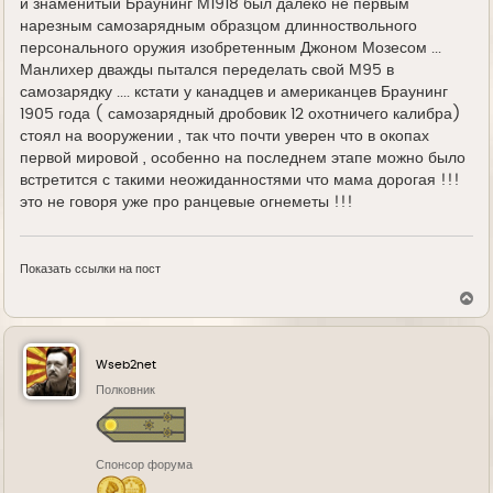
и знаменитый Браунинг М1918 был далеко не первым
нарезным самозарядным образцом длинноствольного
персонального оружия изобретенным Джоном Мозесом ...
Манлихер дважды пытался переделать свой М95 в
самозарядку .... кстати у канадцев и американцев Браунинг
1905 года ( самозарядный дробовик 12 охотничего калибра)
стоял на вооружении , так что почти уверен что в окопах
первой мировой , особенно на последнем этапе можно было
встретится с такими неожиданностями что мама дорогая !!!
это не говоря уже про ранцевые огнеметы !!!
Показать ссылки на пост
В
е
р
н
у
Wseb2net
т
ь
Полковник
с
я
к
н
Спонсор форума
а
ч