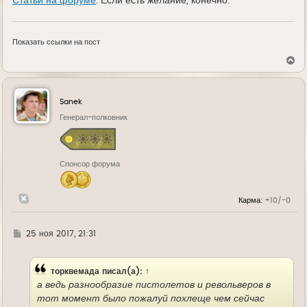
Статьи на форуме
. Если есть желание, конечно.
Показать ссылки на пост
В
е
р
н
у
Sanek
т
ь
Генерал-полковник
с
я
к
н
Спонсор форума
а
ч
а
л
Карма:
+10/-0
у
Г
25 ноя 2017, 21:31
д
е
торквемада
писал(а):
↑
а ведь разнообразие пистолетов и револьверов в
тот момент было пожалуй похлеще чем сейчас