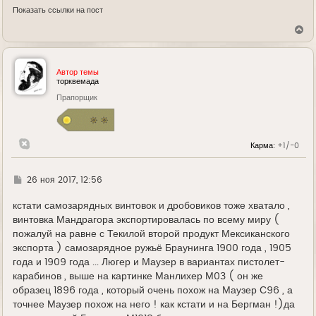
Показать ссылки на пост
В
е
р
н
у
Автор темы
т
торквемада
ь
Прапорщик
с
я
к
н
а
Карма:
+1/-0
ч
а
л
у
Г
26 ноя 2017, 12:56
д
е
кстати самозарядных винтовок и дробовиков тоже хватало ,
винтовка Мандрагора экспортировалась по всему миру (
пожалуй на равне с Текилой второй продукт Мексиканского
экспорта ) самозарядное ружьё Браунинга 1900 года , 1905
года и 1909 года ... Люгер и Маузер в вариантах пистолет-
карабинов , выше на картинке Манлихер М03 ( он же
образец 1896 года , который очень похож на Маузер С96 , а
точнее Маузер похож на него ! как кстати и на Бергман !)да