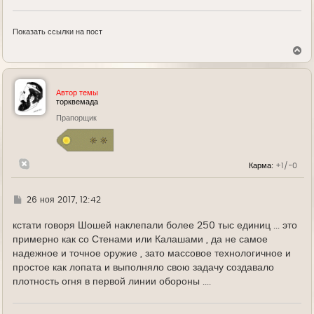
Показать ссылки на пост
В
е
р
н
у
Автор темы
т
торквемада
ь
Прапорщик
с
я
к
н
а
Карма:
+1/-0
ч
а
л
у
Г
26 ноя 2017, 12:42
д
е
кстати говоря Шошей наклепали более 250 тыс единиц ... это
примерно как со Стенами или Калашами , да не самое
надежное и точное оружие , зато массовое технологичное и
простое как лопата и выполняло свою задачу создавало
плотность огня в первой линии обороны ....