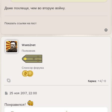
Даже похлеще, чем во вторую войну.
Показать ссылки на пост
В
е
р
н
у
Wseb2net
т
ь
Полковник
с
я
к
н
Спонсор форума
а
ч
а
л
Карма:
+4/-0
у
Г
25 ноя 2017, 22:00
д
е
Понравился!