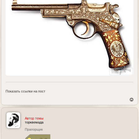
Показать ссылки на пост
В
е
р
н
у
Автор темы
т
торквемада
ь
Прапорщик
с
я
к