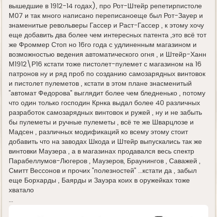
вышедшие в 1912-14 годах), про Рот-Штейр репетирпистоле
М07 и так много написано переписаноеще был Рот-Зауер и
знаменитые револьверы Гассер и Раст-Гассер , к этому хочу
еще добавить два более чем интересных патента ,это всё тот
же Фроммер Стоп но 16го года с удлиненным магазином и
возможностью ведения автоматического огня , и Штейр-Ханн
М1912\Р16 кстати тоже пистолет-пулемет с магазином на 16
патронов ну и ряд проб по созданию самозарядных винтовок
и пистолет пулеметов , кстати в этом плане знасменитый
"автомат Федорова" выглядит более чем бледненько , потому
что один только господин Крнка выдал более 40 различных
разработок самозарядных винтовок и ружей , ну и не забыть
бы пулеметы и ручные пулеметы , всё те же Шварцлозе и
Мадсен , различных модификаций ко всему этому стоит
добавить что на заводах Шкода и Штейр выпускались так же
винтовки Маузера , а в магазинах продавался весь спектр
Парабеллумов-Люгеров , Маузеров, Браунингов , Саважей ,
Смитт Вессонов и прочих "полезностей" ...кстати да , забыл
еще Борхарды , Баярды и Зауэра коих в оружейках тоже
хватало
...