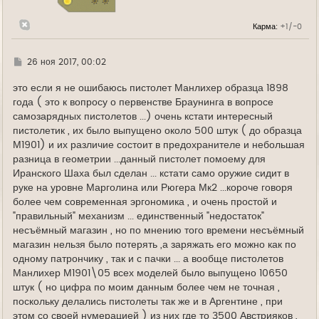
н
а
Карма:
+1/-0
ч
а
л
у
Г
26 ноя 2017, 00:02
д
е
это если я не ошибаюсь пистолет Манлихер образца 1898
года ( это к вопросу о первенстве Браунинга в вопросе
самозарядных пистолетов ...) очень кстати интересный
пистолетик , их было выпущено около 500 штук ( до образца
М1901) и их различие состоит в предохранителе и небольшая
разница в геометрии ...данный пистолет помоему для
Иранского Шаха был сделан ... кстати само оружие сидит в
руке на уровне Марголина или Рюгера Мк2 ...короче говоря
более чем современная эргономика , и очень простой и
"правильный" механизм ... единственный "недостаток"
несъёмный магазин , но по мнению того времени несъёмный
магазин нельзя было потерять ,а заряжать его можно как по
одному патрончику , так и с пачки ... а вообще пистолетов
Манлихер М1901\05 всех моделей было выпущено 10650
штук ( но цифра по моим данным более чем не точная ,
поскольку делались пистолеты так же и в Аргентине , при
этом со своей нумерацией ) из них где то 3500 Австрияков ,