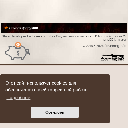
Список форумов
Style developer by
forummg.info
• Создано на основе
phpBB
® Forum Software ©
phpBB Limited
© 2016 - 2026 forummg.info
Bases Backups
Этот сайт использует cookies для
обеспечения своей корректной работы.
Подробнее
Согласен