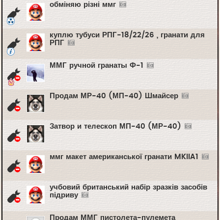
обміняю різні ммг
куплю тубуси РПГ-18/22/26 , гранати для
РПГ
ММГ ручной гранаты Ф-1
Продам МР-40 (МП-40) Шмайсер
Затвор и телескоп МП-40 (МР-40)
ммг макет американської гранати MKIIA1
учбовий британський набір зразків засобів
підриву
Продам ММГ пистолета-пулемета