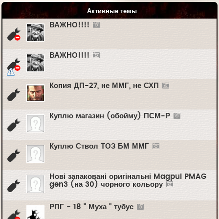
Активные темы
ВАЖНО!!!!
ВАЖНО!!!!
Копия ДП-27, не ММГ, не СХП
Куплю магазин (обойму) ПСМ-Р
Куплю Ствол ТОЗ БМ ММГ
Нові запаковані оригінальні Magpul PMAG
gen3 (на 30) чорного кольору
РПГ - 18 " Муха " тубус