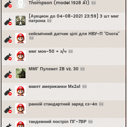
Thompson (model 1928 A1)
[Аукцион до 04-08-2021 23:59] 3 шт ммг
патрона
сейсмічний датчик цілі для НВУ-П "Охота"
ммг мон-50 + з/ч
ММГ Пулемет ZB vz. 30
макет американки Мк2а1
ранній стандартний заряд сз-4п
тандемний постріл ПГ-7ВР