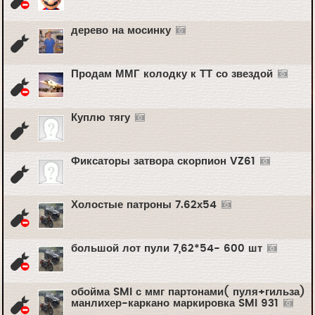
дерево на мосинку
Продам ММГ колодку к ТТ со звездой
Куплю тягу
Фиксаторы затвора скорпион VZ61
Холостые патроны 7.62х54
большой лот пули 7,62*54- 600 шт
обойма SMI с ммг партонами( пуля+гильза)
манлихер-каркано маркировка SMI 931