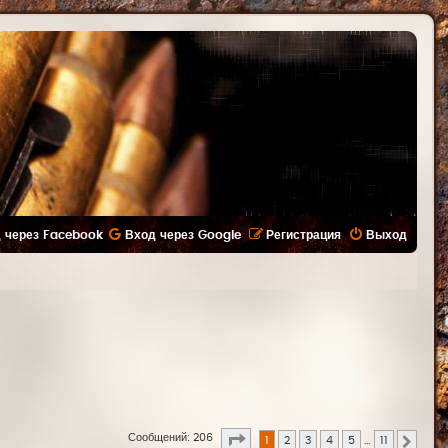
 через Facebook
Вход через Google
Регистрация
Выход
Страница
1
из
11
Сообщений: 206
1
2
3
4
5
…
11
След.