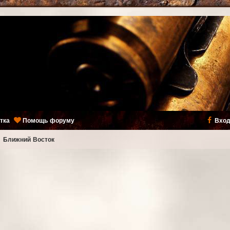
тка
Помощь форуму
Вход
ь
Ближний Восток