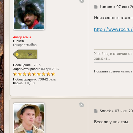
Г
Lumen
»
07 июн 20
д
е
Неизвестные атако
http://www.rbc.ru/
Автор темы
Lumen
Генерал-майор
У войны, в отличие от
зависит...
Сообщения:
12615
Зарегистрирован:
03 дек 2016
Показать ссылки на пост
Поблагодарили:
70642 раза
Карма:
+11/-0
Г
Sanek
»
07 июн 201
д
е
Весело у них там.