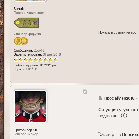
Sanek
Генерал-полковник
Показать ссылки на пост
Спонсор форума
Сообщения:
25546
Зарегистрирован:
01 дек 2016
Поблагодарили:
107399 раз
Карма:
+10/-0
Г
Профайлер2016
»
д
е
Ситуация ухудшаетс
поднятие...(((
Профайлер2016
"Эксперт: в Персид
Генерал-майор