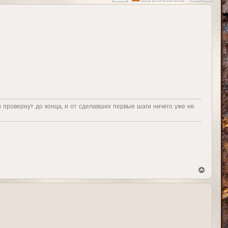
и провернут до конца, и от сделавших первые шаги ничего уже не
В
е
р
н
у
т
ь
с
я