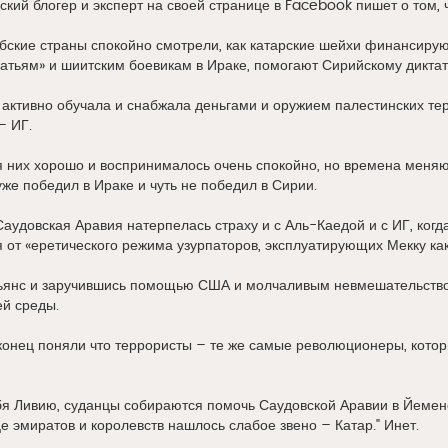
ский блогер и эксперт на своей странице в Facebook пишет о том, ч
бские страны спокойно смотрели, как катарские шейхи финансирую
тьям» и шиитским боевикам в Ираке, помогают Сирийскому диктато
активно обучала и снабжала деньгами и оружием палестинских те
– ИГ.
 них хорошо и воспринималось очень спокойно, но времена меняю
уже победил в Ираке и чуть не победил в Сирии.
аудовская Аравия натерпелась страху и с Аль-Каедой и с ИГ, когд
я от «еретического режима узурпаторов, эксплуатирующих Мекку как
ьянс и заручившись помощью США и молчаливым невмешательство
ей среды.
конец поняли что террористы – те же самые революционеры, кото
бя Ливию, суданцы собираются помочь Саудовской Аравии в Йемене,
це эмиратов и королевств нашлось слабое звено – Катар." Инет.