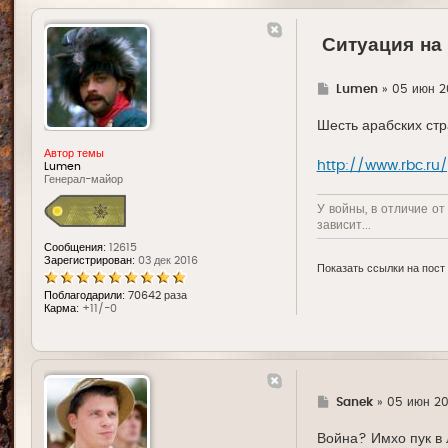
Ситуация на
Г
Lumen
»
05 июн 20
д
е
Шесть арабских ст
Автор темы
http://www.rbc.ru/
Lumen
Генерал-майор
У войны, в отличие от
зависит...
Сообщения:
12615
Зарегистрирован:
03 дек 2016
Показать ссылки на пост
Поблагодарили:
70642 раза
Карма:
+11/-0
Г
Sanek
»
05 июн 201
д
е
Война? Имхо пук в 