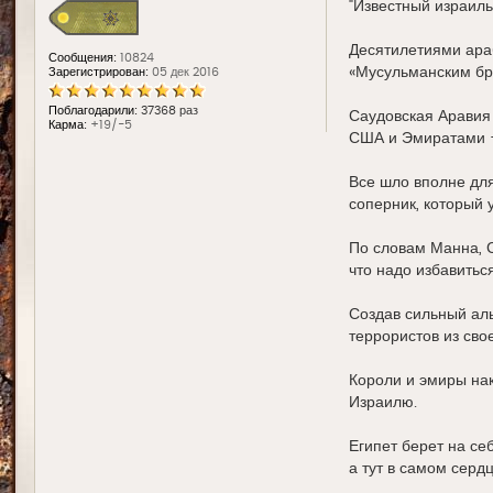
"Известный израиль
Десятилетиями ара
Сообщения:
10824
«Мусульманским бра
Зарегистрирован:
05 дек 2016
Поблагодарили:
37368 раз
Саудовская Аравия 
Карма:
+19/-5
США и Эмиратами 
Все шло вполне для
соперник, который 
По словам Манна, С
что надо избавитьс
Создав сильный ал
террористов из сво
Короли и эмиры на
Израилю.
Египет берет на се
а тут в самом серд