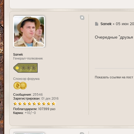
Г
Sanek
»
05 июн 20
д
е
Очередные "друзья 
Sanek
Генерал-полковник
Показать ссылки на пост
Спонсор форума
Сообщения:
25546
Зарегистрирован:
01 дек 2016
Поблагодарили:
107399 раз
Карма:
+10/-0