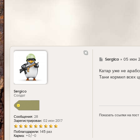
Г
Sergico
»
05 июн 20
д
е
Катар уже не арабс
Тани кормил всех ц
Sergico
Солдат
Показать ссылки на пост
Сообщения:
28
Зарегистрирован:
02 июн 2017
Поблагодарили:
145 раз
Карма:
+0/-0