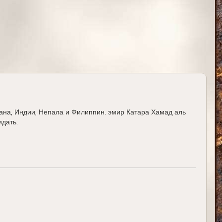
а
л
у
стана, Индии, Непала и Филиппин. эмир Катара Хамад аль
дать.