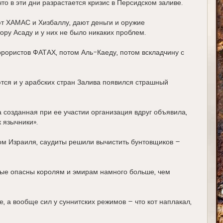
то в эти дни разрастается кризис в Персидском заливе.
у
т ХАМАС и Хизбаллу, дают деньги и оружие
ру Асаду и у них не было никаких проблем.
ррористов ФАТАХ, потом Аль-Каеду, потом вскладчину с
тся и у арабских стран Залива появился страшный
а созданная при ее участии организация вдруг объявила,
 язычники».
м Израиля, саудиты решили вычистить бунтовщиков –
рые опасны королям и эмирам намного больше, чем
 а вообще сил у суннитских режимов – что кот наплакал,