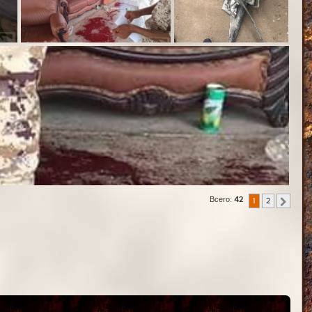
Всего:
42
1
2
След.