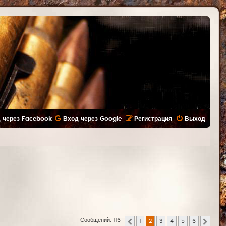
 через Facebook
Вход через Google
Регистрация
Выход
Сообщений: 116
1
2
3
4
5
6
Пред.
След.