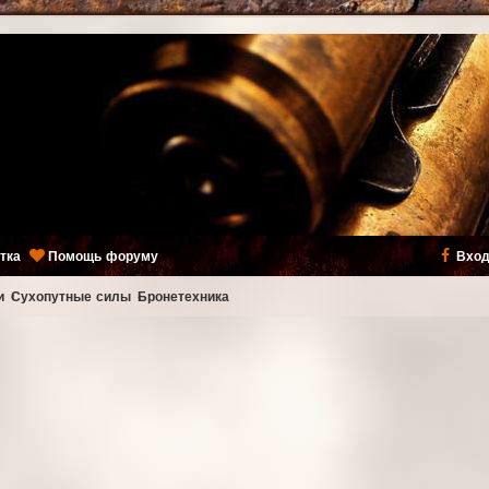
тка
Помощь форуму
Вход
и
Сухопутные силы
Бронетехника