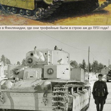
е в Финлянидии, где они трофейные были в строю аж до 1951 года!