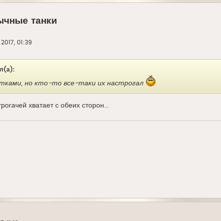
ычные танки
 2017, 01:39
л(а):
ками, но кто-то все-таки их настрогал
рогачей хватает с обеих сторон...