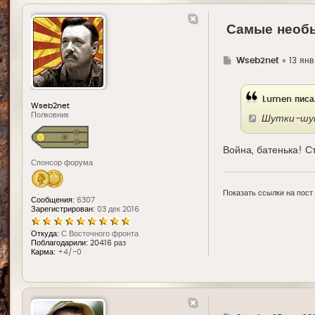
Самые необ
Г
Wseb2net
»
13 янв
д
е
Lumen писа
Wseb2net
Полковник
Шутки-шут
Война, батенька! Ст
Спонсор форума
Показать ссылки на пост
Сообщения:
6307
Зарегистрирован:
03 дек 2016
Откуда:
С Восточного фронта
Поблагодарили:
20416 раз
Карма:
+4/-0