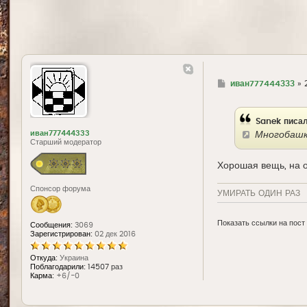
Г
иван777444333
»
д
е
Sanek писал
иван777444333
Многобашк
Старший модератор
Хорошая вещь, на 
Спонсор форума
УМИРАТЬ ОДИН РАЗ
Показать ссылки на пост
Сообщения:
3069
Зарегистрирован:
02 дек 2016
Откуда:
Украина
Поблагодарили:
14507 раз
Карма:
+6/-0