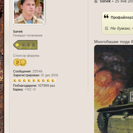
Г
Sanek
»
25 янв 2017
д
е
Профайлер2
Не думаю, 
Sanek
Генерал-полковник
Многобашки тогда 
Спонсор форума
Сообщения:
25546
Зарегистрирован:
01 дек 2016
Поблагодарили:
107399 раз
Карма:
+10/-0