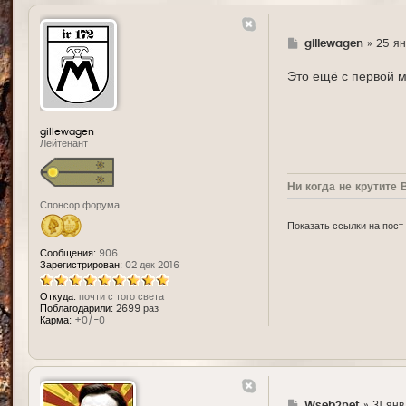
Г
gillewagen
»
25 ян
д
е
Это ещё с первой м
gillewagen
Лейтенант
Ни когда не крутите 
Спонсор форума
Показать ссылки на пост
Сообщения:
906
Зарегистрирован:
02 дек 2016
Откуда:
почти с того света
Поблагодарили:
2699 раз
Карма:
+0/-0
Г
Wseb2net
»
31 янв