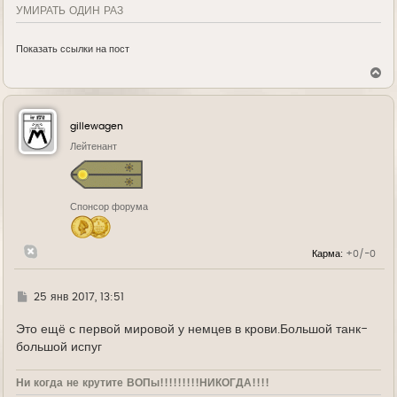
УМИРАТЬ ОДИН РАЗ
Показать ссылки на пост
В
е
р
н
у
gillewagen
т
ь
Лейтенант
с
я
к
н
Спонсор форума
а
ч
а
л
Карма:
+0/-0
у
Г
25 янв 2017, 13:51
д
е
Это ещё с первой мировой у немцев в крови.Большой танк-
большой испуг
Ни когда не крутите ВОПы!!!!!!!!!НИКОГДА!!!!