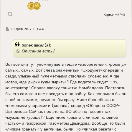
ч
а
л
Карма:
+6/-0
у
Г
10 фев 2017, 00:44
д
е
Sanek писал(а):
Описание есть?
Вот все они тут, упомянутые в тексте «изобретения», кроме уж
самых… самых. Вот слева знаменитый «Сходукет» спереди и
сзади, утыканный пулеметными стволами словно еж. А где
мотор, «где дырки куды зырить»? Где водитель сидит – эх,
конструктор! Справа вверху танкетка Намбалдова. Построить
бы, его самого в нее посадить и на войну. Как попрыгал бы он
в ней по камням, поумнел бы сразу. Ниже бронебочка с
«ножевыми упорами» и (справа) снаряд «Оборона СССР»
Цыприкова. Сейчас про это на ВО обычно говорят так:
«мужик, чё куришь!? Еще ниже «ракета с липкой головной
частью» и газорезкой-газометом Демидова. Вообще-то были
«липкие гранаты» у англичан, были. Но «липкая ракета» с