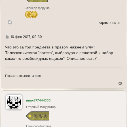
к
н
Спонсор форума
а
ч
а
л
Карма:
+10/-0
у
Г
10 фев 2017, 00:39
д
е
Что это за три предмета в правом нажнем углу?
Телескопическая "ракета", амбразура с решеткой и набор
каких-то ромбовидных ящиков? Описание есть?
Показать ссылки на пост
В
е
р
н
у
иван777444333
т
ь
Старший модератор
с
я
к
н
Спонсор форума
а