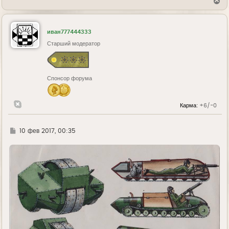
В
е
р
н
у
иван777444333
т
ь
Старший модератор
с
я
к
н
Спонсор форума
а
ч
а
л
Карма:
+6/-0
у
Г
10 фев 2017, 00:35
д
е