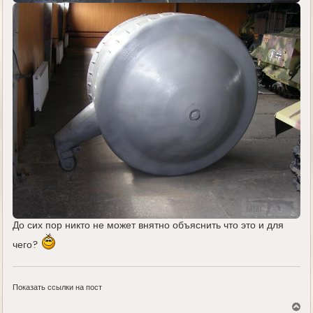
До сих пор никто не может внятно объяснить что это и для
чего?
Показать ссылки на пост
В