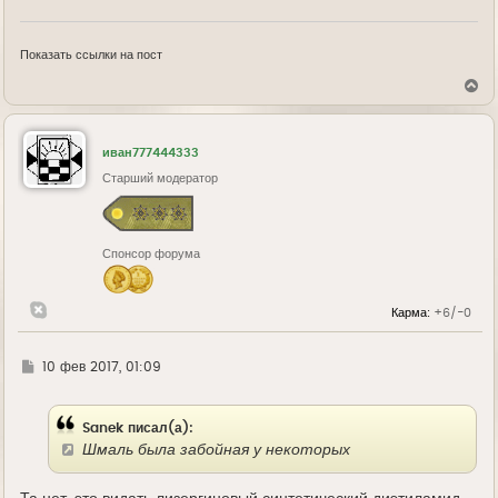
Показать ссылки на пост
В
е
р
н
у
иван777444333
т
ь
Старший модератор
с
я
к
н
Спонсор форума
а
ч
а
л
Карма:
+6/-0
у
Г
10 фев 2017, 01:09
д
е
Sanek писал(а):
Шмаль была забойная у некоторых