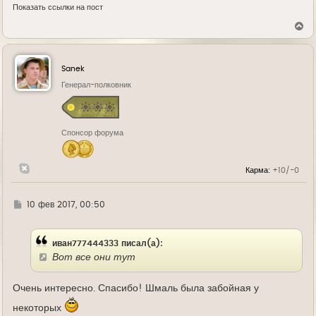
Показать ссылки на пост
В
е
р
н
у
Sanek
т
ь
Генерал-полковник
с
я
к
н
Спонсор форума
а
ч
а
л
Карма:
+10/-0
у
Г
10 фев 2017, 00:50
д
е
иван777444333 писал(а):
Вот все они тут
Очень интересно. Спасибо! Шмаль была забойная у
некоторых