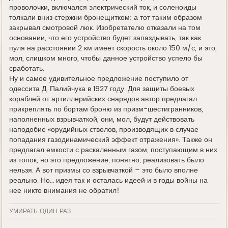
проволочки, включался электрический ток, и соленоиды
толкали вниз стержни бронещитком: а тот таким образом
закрывал смотровой люк. Изобретателю отказали на том
основании, что его устройство будет запаздывать, так как
пуля на расстоянии 2 км имеет скорость около 150 м/с, и это,
мол, слишком много, чтобы данное устройство успело бы
сработать.
Ну и самое удивительное предложение поступило от
одессита Д. Палийчука в 1927 году. Для защиты боевых
кораблей от артиллерийских снарядов автор предлагал
прикреплять по бортам броню из призм-шестигранников,
наполненных взрывчаткой, они, мол, будут действовать
наподобие «орудийных стволов, производящих в случае
попадания газодинамический эффект отражения». Также он
предлагал емкости с раскаленным газом, поступающим в них
из топок, но это предложение, понятно, реализовать было
нельзя. А вот призмы со взрывчаткой – это было вполне
реально. Но… идея так и осталась идеей и в годы войны на
нее никто внимания не обратил!
УМИРАТЬ ОДИН РАЗ