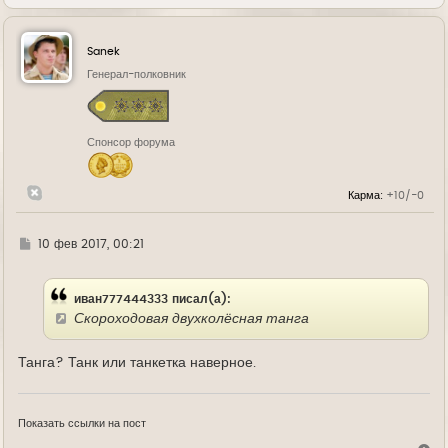
е
р
н
у
Sanek
т
ь
Генерал-полковник
с
я
к
н
Спонсор форума
а
ч
а
л
Карма:
+10/-0
у
Г
10 фев 2017, 00:21
д
е
иван777444333 писал(а):
Скороходовая двухколёсная танга
Танга? Танк или танкетка наверное.
Показать ссылки на пост