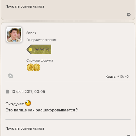
Показать ссылки на пост
В
е
р
н
у
Sanek
т
ь
Генерал-полковник
с
я
к
н
Спонсор форума
а
ч
а
л
Карма:
+10/-0
у
Г
10 фев 2017, 00:05
д
е
Сходукет
Это вапще как расшифровывается?
Показать ссылки на пост