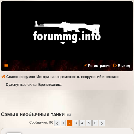
Регистрация
Выход
Список форумов
История и современность вооружений и техники
Сухопутные силы
Бронетехника
Самые необычные танки
Сообщений: 116
1
2
3
4
5
6
Пред.
След.