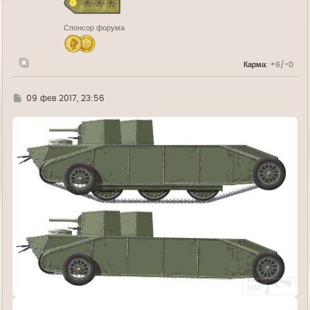
к
н
Спонсор форума
а
ч
а
л
Карма:
+6/-0
у
Г
09 фев 2017, 23:56
д
е