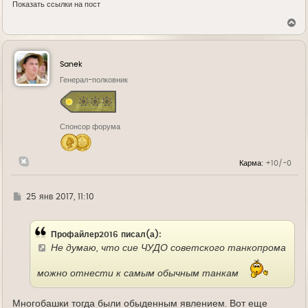
Показать ссылки на пост
В
е
р
н
у
Sanek
т
ь
Генерал-полковник
с
я
к
н
Спонсор форума
а
ч
а
л
Карма:
+10/-0
у
Г
25 янв 2017, 11:10
д
е
Профайлер2016 писал(а):
Не думаю, что сие ЧУДО советского танкопрома
можно отнести к самым обычным танкам
Многобашки тогда были обыденным явлением. Вот еще