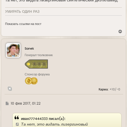
Та нет, это видать лизергиновый синтетический диэтиламид.
УМИРАТЬ ОДИН РАЗ
Показать ссылки на пост
В
е
р
н
у
Sanek
т
ь
Генерал-полковник
с
я
к
н
Спонсор форума
а
ч
а
л
Карма:
+10/-0
у
Г
10 фев 2017, 01:22
д
е
иван777444333 писал(а):
Та нет, это видать лизергиновый