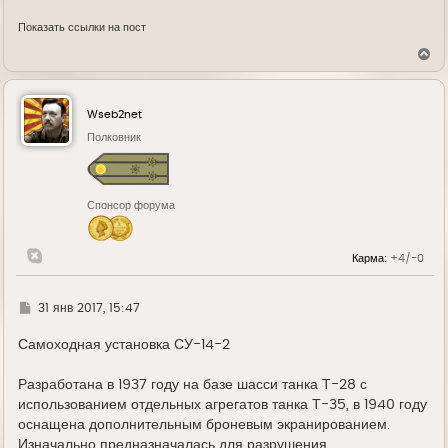
Показать ссылки на пост
В
е
р
н
у
Wseb2net
т
ь
Полковник
с
я
к
н
Спонсор форума
а
ч
а
л
Карма:
+4/-0
у
Г
31 янв 2017, 15:47
д
е
Самоходная установка СУ-14-2
Разработана в 1937 году на базе шасси танка Т-28 с
использованием отдельных агрегатов танка Т-35, в 1940 году
оснащена дополнительным броневым экранированием.
Изначально предназначалась для разрушения