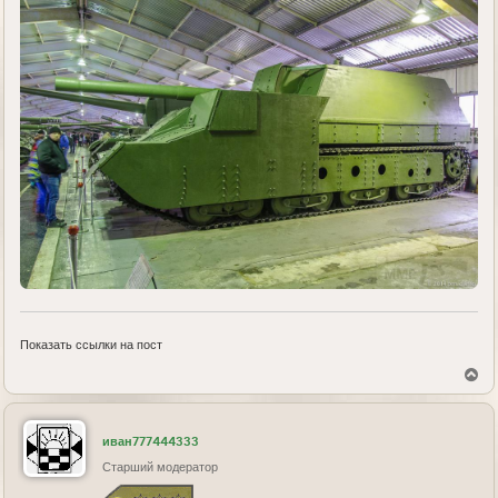
Показать ссылки на пост
В
е
р
н
у
иван777444333
т
ь
Старший модератор
с
я