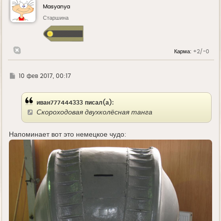
у
Masyanya
т
ь
Старшина
с
я
к
н
Карма:
+2/-0
а
ч
а
л
Г
10 фев 2017, 00:17
у
д
е
иван777444333 писал(а):
Скороходовая двухколёсная танга
Напоминает вот это немецкое чудо: