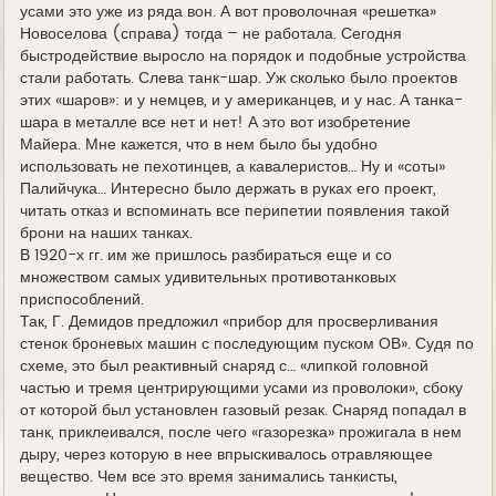
усами это уже из ряда вон. А вот проволочная «решетка»
Новоселова (справа) тогда – не работала. Сегодня
быстродействие выросло на порядок и подобные устройства
стали работать. Слева танк-шар. Уж сколько было проектов
этих «шаров»: и у немцев, и у американцев, и у нас. А танка-
шара в металле все нет и нет! А это вот изобретение
Майера. Мне кажется, что в нем было бы удобно
использовать не пехотинцев, а кавалеристов… Ну и «соты»
Палийчука… Интересно было держать в руках его проект,
читать отказ и вспоминать все перипетии появления такой
брони на наших танках.
В 1920-х гг. им же пришлось разбираться еще и со
множеством самых удивительных противотанковых
приспособлений.
Так, Г. Демидов предложил «прибор для просверливания
стенок броневых машин с последующим пуском ОВ». Судя по
схеме, это был реактивный снаряд с… «липкой головной
частью и тремя центрирующими усами из проволоки», сбоку
от которой был установлен газовый резак. Снаряд попадал в
танк, приклеивался, после чего «газорезка» прожигала в нем
дыру, через которую в нее впрыскивалось отравляющее
вещество. Чем все это время занимались танкисты,