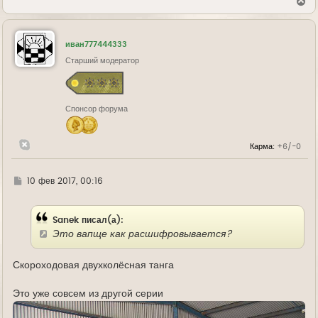
В
е
р
н
у
иван777444333
т
ь
Старший модератор
с
я
к
н
Спонсор форума
а
ч
а
л
Карма:
+6/-0
у
Г
10 фев 2017, 00:16
д
е
Sanek писал(а):
Это вапще как расшифровывается?
Скороходовая двухколёсная танга
Это уже совсем из другой серии