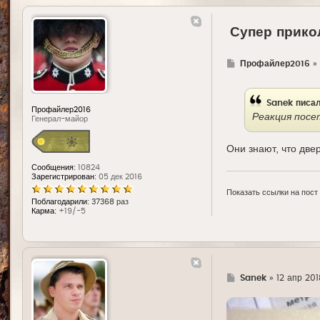
Супер прико
Г
Профайлер2016
»
д
е
Sanek
писал
Профайлер2016
Реакция посе
Генерал-майор
Они знают, что две
Сообщения:
10824
Зарегистрирован:
05 дек 2016
Показать ссылки на пост
Поблагодарили:
37368 раз
Карма:
+19/-5
Г
Sanek
»
12 апр 201
д
е