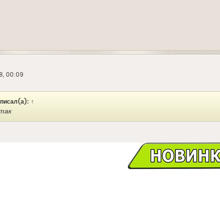
8, 00:09
писал(а):
↑
 так