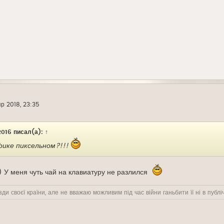
пр 2018, 23:35
016
писал(а):
↑
льфике пиксельном?!!!
) У меня чуть чай на клавиатуру не разлился
ди своєї країни, але не вважаю можливим під час війни ганьбити її ні в публіч