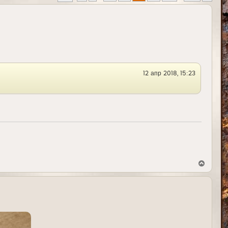
12 апр 2018, 15:23
В
е
р
н
у
т
ь
с
я
к