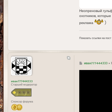
Неопреновый гульф
охотников, которые
реклама
)
Показать ссылки на пост
Г
иван777444333
»
д
е
иван777444333
Старший модератор
Спонсор форума