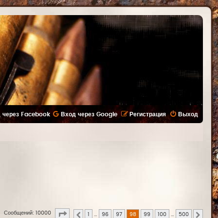
 через Facebook
Вход через Google
Регистрация
Выход
Страница
98
из
500
Сообщений: 10000
1
…
96
97
98
99
100
…
500
Пред.
След.