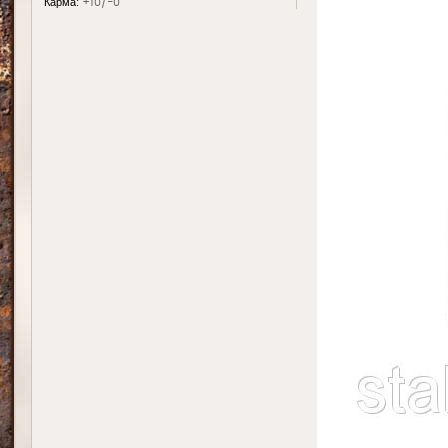
Карма:
+10/-0