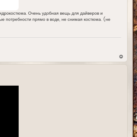
идрокостюма. Очень удобная вещь для дайверов и
ые потребности прямо в воде, не снимая костюма. (не
В
е
р
н
у
т
ь
с
я
к
н
а
ч
а
л
у