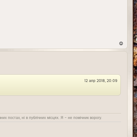
В
е
р
н
у
т
ь
с
я
12 апр 2018, 20:09
к
н
а
ч
а
л
у
них постах, ні в публічних місцях. Я - не помічник ворогу.