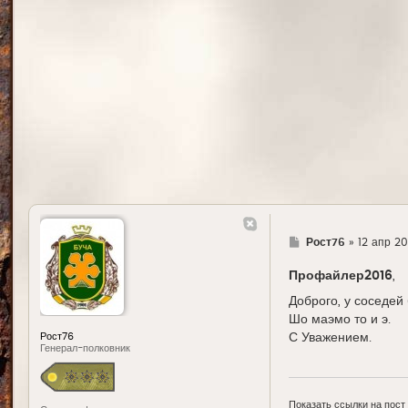
Г
Рост76
»
12 апр 20
д
е
Профайлер2016
,
Доброго, у соседей
Шо маэмо то и э.
Рост76
С Уважением.
Генерал-полковник
Показать ссылки на пост