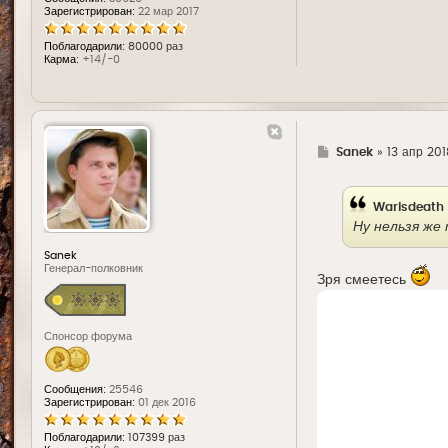
Зарегистрирован:
22 мар 2017
Поблагодарили:
80000 раз
Карма:
+14/-0
Г
Sanek
»
13 апр 201
д
е
Warisdeath
Ну нельзя же
Sanek
Генерал-полковник
Зря смеетесь
Спонсор форума
Сообщения:
25546
Зарегистрирован:
01 дек 2016
Поблагодарили:
107399 раз