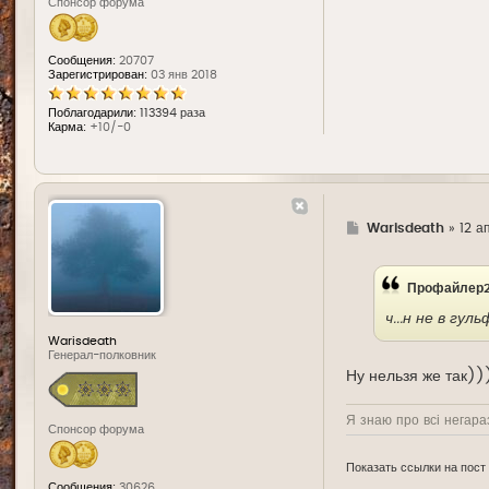
Спонсор форума
Сообщения:
20707
Зарегистрирован:
03 янв 2018
Поблагодарили:
113394 раза
Карма:
+10/-0
Г
Warisdeath
»
12 а
д
е
Профайлер2
ч...н не в гу
Warisdeath
Генерал-полковник
Ну нельзя же так))
Я знаю про всі негараз
Спонсор форума
Показать ссылки на пост
Сообщения:
30626