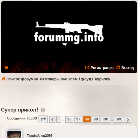
Регистрация
Выход
Список форумов
Разговоры обо всем (флуд)
Курилка
Супер прикол!
Страница
98
из
500
Сообщений: 10000
1
…
96
97
98
99
100
…
500
Пред.
След
Профайлер2016