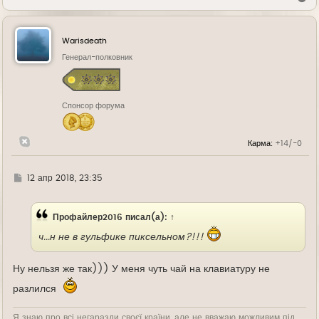
е
р
н
у
Warisdeath
т
ь
Генерал-полковник
с
я
к
н
Спонсор форума
а
ч
а
л
Карма:
+14/-0
у
Г
12 апр 2018, 23:35
д
е
Профайлер2016
писал(а):
↑
ч...н не в гульфике пиксельном?!!!
Ну нельзя же так))) У меня чуть чай на клавиатуру не
разлился
Я знаю про всі негаразди своєї країни, але не вважаю можливим під