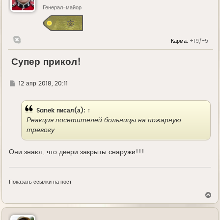
Генерал-майор
Карма:
+19/-5
Супер прикол!
Г
12 апр 2018, 20:11
д
е
Sanek
писал(а):
↑
Реакция посетителей больницы на пожарную
тревогу
Они знают, что двери закрыты снаружи!!!
Показать ссылки на пост
В
е
р
н