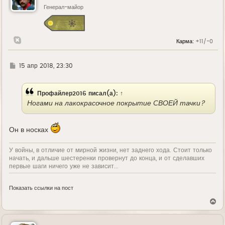
т
ь
Генерал-майор
с
я
к
н
Карма:
+11/-0
а
ч
а
л
Г
15 апр 2018, 23:30
у
д
е
Профайлер2016
писал(а):
↑
Ногами на лакокрасочное покрытие СВОЕЙ тачки?
Он в носках
У войны, в отличие от мирной жизни, нет заднего хода. Стоит только
начать, и дальше шестеренки провернут до конца, и от сделавших
первые шаги ничего уже не зависит...
Показать ссылки на пост
В
е
р
н