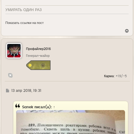
УМИРАТЬ ОДИН РАЗ
Показать ссылки на пост
В
е
р
н
у
Профайлер2016
т
ь
Генерал-майор
с
я
к
н
Карма:
+19/-5
а
ч
а
л
Г
13 апр 2018, 19:31
у
д
е
Sanek
писал(а):
↑