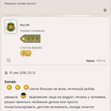
Показать ссылки на пост
В
е
р
н
у
Рост76
т
ь
Генерал-полковник
с
я
к
н
Спонсор форума
а
ч
а
л
Карма:
+10/-0
у
Г
15 апр 2018, 02:12
д
е
Sanek
,
охота больше не воли, истинный рыбак,
уважуха
вырожение лица не радует, печаль у человека,
решил заняться любимым делом или просто
понастольгировать, детство вспомнить, иногда хочется