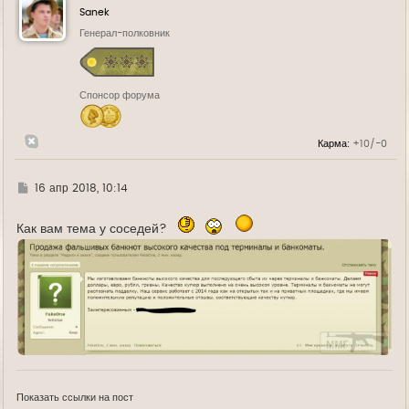
у
Sanek
т
ь
Генерал-полковник
с
я
к
н
Спонсор форума
а
ч
а
л
Карма:
+10/-0
у
Г
16 апр 2018, 10:14
д
е
Как вам тема у соседей?
Показать ссылки на пост