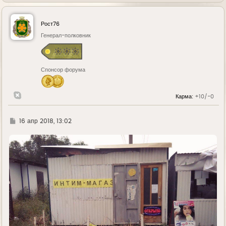
р
н
у
Рост76
т
ь
Генерал-полковник
с
я
к
н
Спонсор форума
а
ч
а
л
Карма:
+10/-0
у
Г
16 апр 2018, 13:02
д
е