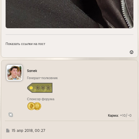
Показать ссылки на пост
В
е
р
н
у
Sanek
т
ь
Генерал-полковник
с
я
к
н
Спонсор форума
а
ч
а
л
Карма:
+10/-0
у
Г
15 апр 2018, 00:27
д