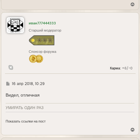
В
е
р
н
у
иван777444333
т
ь
Старший модератор
с
я
к
н
Спонсор форума
а
ч
а
л
Карма:
+6/-0
у
Г
16 апр 2018, 10:29
д
е
Видел, отличная
УМИРАТЬ ОДИН РАЗ
Показать ссылки на пост
В
е
р