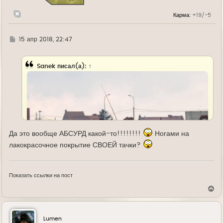
к
н
Карма:
+19/-5
а
ч
а
л
Г
15 апр 2018, 22:47
у
д
е
Sanek
писал(а):
↑
Да это вообще АБСУРД какой-то!!!!!!!!
Ногами на
лакокрасочное покрытие СВОЕЙ тачки?
Показать ссылки на пост
В
е
р
н
у
Lumen