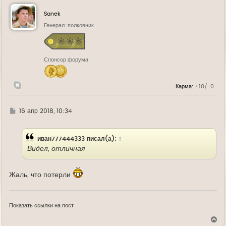
н
у
Sanek
т
ь
Генерал-полковник
с
я
к
н
Спонсор форума
а
ч
а
л
Карма:
+10/-0
у
Г
16 апр 2018, 10:34
д
е
иван777444333
писал(а):
↑
Видел, отличная
Жаль, что потерли
Показать ссылки на пост
В
е