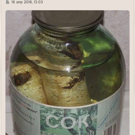
Г
16 апр 2018, 13:03
д
е