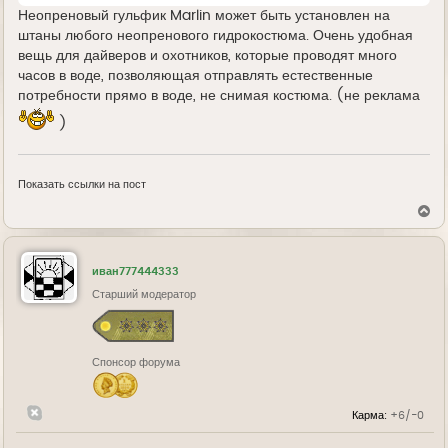
Неопреновый гульфик Marlin может быть установлен на
штаны любого неопренового гидрокостюма. Очень удобная
вещь для дайверов и охотников, которые проводят много
часов в воде, позволяющая отправлять естественные
потребности прямо в воде, не снимая костюма. (не реклама
)
Показать ссылки на пост
В
е
р
н
у
иван777444333
т
ь
Старший модератор
с
я
к
н
Спонсор форума
а
ч
а
л
Карма:
+6/-0
у