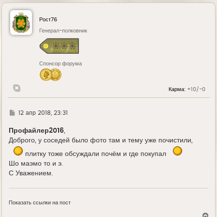
Рост76
Генерал-полковник
Спонсор форума
Карма:
+10/-0
Г
12 апр 2018, 23:31
д
е
Профайлер2016
,
Доброго, у соседей было фото там и тему уже почистили,
плитку тоже обсуждали почём и где покупал
Шо маэмо то и э.
С Уважением.
Показать ссылки на пост
В