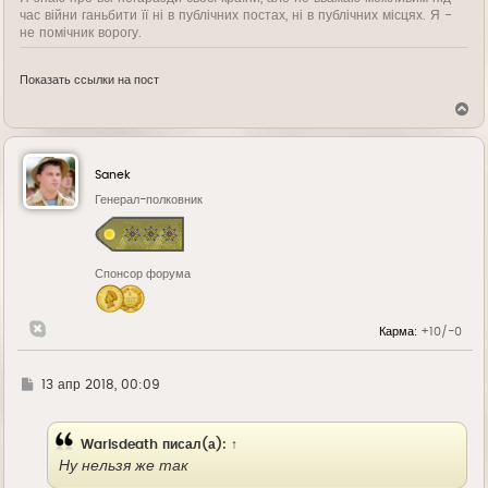
час війни ганьбити її ні в публічних постах, ні в публічних місцях. Я -
не помічник ворогу.
Показать ссылки на пост
В
е
р
н
у
Sanek
т
ь
Генерал-полковник
с
я
к
н
Спонсор форума
а
ч
а
л
Карма:
+10/-0
у
Г
13 апр 2018, 00:09
д
е
Warisdeath
писал(а):
↑
Ну нельзя же так