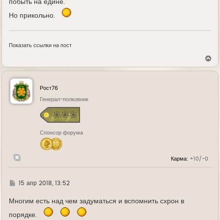
побыть на едине.
Но прикольно.
Показать ссылки на пост
В
е
р
н
у
Рост76
т
ь
Генерал-полковник
с
я
к
н
Спонсор форума
а
ч
а
л
Карма:
+10/-0
у
Г
15 апр 2018, 13:52
д
е
Многим есть над чем задуматься и вспомнить схрон в
порядке.