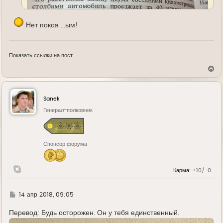
Нет покоя ...ым!
Показать ссылки на пост
В
е
р
н
у
Sanek
т
ь
Генерал-полковник
с
я
к
н
Спонсор форума
а
ч
а
л
Карма:
+10/-0
у
Г
14 апр 2018, 09:05
д
е
Перевод: Будь осторожен. Он у тебя единственный.