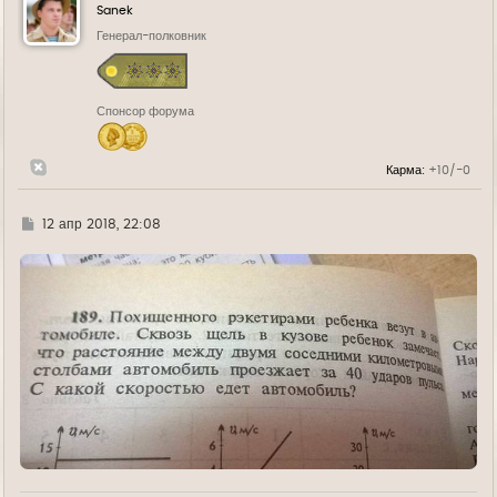
у
Sanek
т
ь
Генерал-полковник
с
я
к
н
Спонсор форума
а
ч
а
л
Карма:
+10/-0
у
Г
12 апр 2018, 22:08
д
е