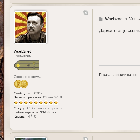
Г
Wseb2net
»
30 ноя
д
е
Держите ещё ссылк
Wseb2net
Полковник
Показать ссылки на пост
Спонсор форума
Сообщения:
6307
Зарегистрирован:
03 дек 2016
Откуда:
С Восточного фронта
Поблагодарили:
20416 раз
Карма:
+4/-0