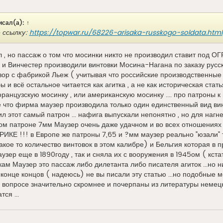
исал(а):
↑
 ссылку:
https://topwar.ru/68226-arisaka-russkogo-soldata.html
л , но пассаж о том что мосинки никто не производил ставит под О
 и Винчестер производили винтовки Мосина-Нагана по заказу русск
вор с фабрикой Льеж ( учитывая что российские производственные
 бы и всё остальное читается как агитка , а не как историческая стать
ранцузскую мосинку , или американскую мосинку .... про патроны к 
ие что фирма маузер производила только один единственный вид винт
л этот самый патрон ... нафига выпускали непонятно , но для нагн
ом патроне 7мм Маузер очень даже удачном и во всех отношениях
Е !!! в Европе же патроны 7,65 и ?мм маузер реально "юзали" т
акое то количество винтовок в этом калибре) и Бельгия которая в
зер еще в 1890году , так и сняла их с вооружения в 1945ом ( кстат
кам Маузер это пассаж либо дилетанта либо писателя агиток ...но н
 в конце концов ( надеюсь) не вы писали эту статью ...но подобные
ом вопросе значительно скромнее и почерпаны из литературы немецко
ся ...