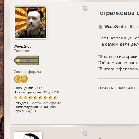
стрелковое 
Г
Wseb2net
»
29 ноя
д
е
Нет информации об
На самом деле дел
Wseb2net
Полковник
"Военные историки 
"Общее число винто
"В итоге к февралю 
Спонсор форума
Показать ссылки на пост
Сообщения:
6307
Зарегистрирован:
03 дек 2016
Откуда:
С Восточного фронта
Поблагодарили:
20416 раз
Карма:
+4/-0