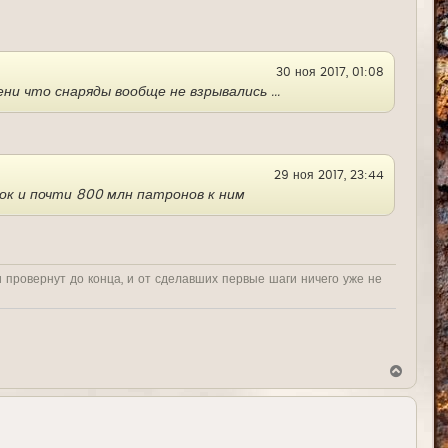
у
т
ь
с
я
30 ноя 2017, 01:08
к
н
и что снаряды вообще не взрывались ...
а
ч
а
л
у
29 ноя 2017, 23:44
вок и почти 800 млн патронов к ним
и провернут до конца, и от сделавших первые шаги ничего уже не
В
е
р
н
у
т