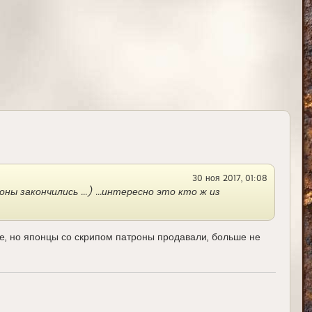
ч
а
л
у
30 ноя 2017, 01:08
ы закончились ...) ...интересно это кто ж из
ше, но японцы со скрипом патроны продавали, больше не