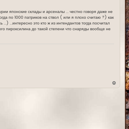
т
ь
с
рии японские склады и арсеналы ... честно говоря даже не
я
огда по 1000 патриков на ствол ( или я плохо считаю ?) как
к
н
...) ...интересно это кто ж из интендантов тогда посчитал
а
жного пироксилина до такой степени что снаряды вообще не
ч
а
л
у
В
е
р
н
у
т
ь
с
я
к
н
а