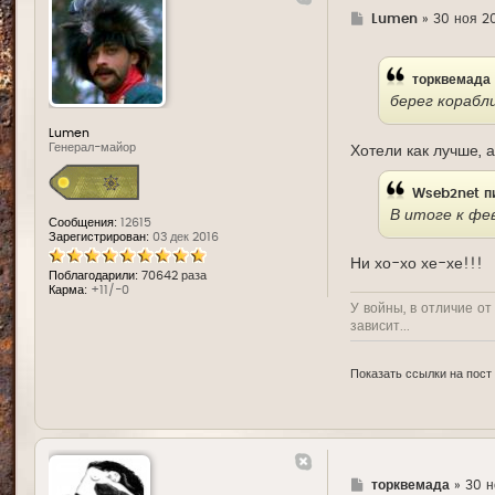
Г
Lumen
»
30 ноя 20
д
е
торквемада
берег корабл
Lumen
Генерал-майор
Хотели как лучше, а
Wseb2net
п
В итоге к фе
Сообщения:
12615
Зарегистрирован:
03 дек 2016
Ни хо-хо хе-хе!!!
Поблагодарили:
70642 раза
Карма:
+11/-0
У войны, в отличие от
зависит...
Показать ссылки на пост
Г
торквемада
»
30 н