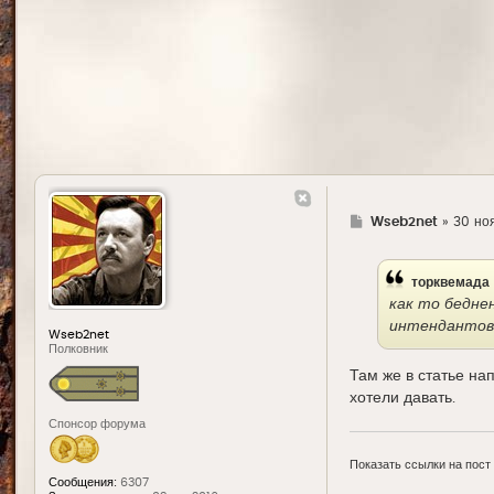
Г
Wseb2net
»
30 ноя
д
е
торквемада
как то беднен
интендантов
Wseb2net
Полковник
Там же в статье на
хотели давать.
Спонсор форума
Показать ссылки на пост
Сообщения:
6307