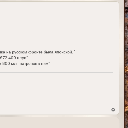
вка на русском фронте была японской. "
672 400 штук."
ти 800 млн патронов к ним"
В
е
р
н
у