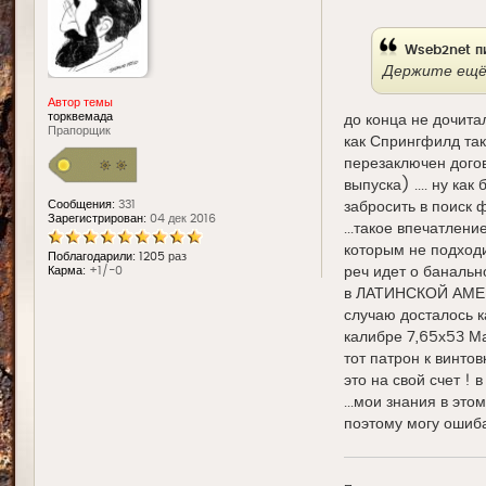
д
е
Wseb2net
п
Держите ещё
Автор темы
торквемада
до конца не дочита
Прапорщик
как Спрингфилд так
перезаключен дого
выпуска) .... ну как
Сообщения:
331
забросить в поиск ф
Зарегистрирован:
04 дек 2016
...такое впечатлен
которым не подходи
Поблагодарили:
1205 раз
реч идет о банальн
Карма:
+1/-0
в ЛАТИНСКОЙ АМЕРИК
случаю досталось к
калибре 7,65х53 Мау
тот патрон к винтов
это на свой счет !
...мои знания в эт
поэтому могу ошибат