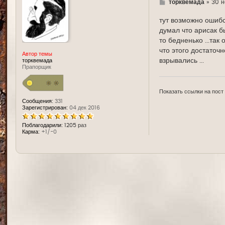
Г
торквемада
»
30 н
д
е
тут возможно ошибс
думал что арисак бы
то бедненько ...так
что этого достаточ
Автор темы
взрывались ...
торквемада
Прапорщик
Показать ссылки на пост
Сообщения:
331
Зарегистрирован:
04 дек 2016
Поблагодарили:
1205 раз
Карма:
+1/-0