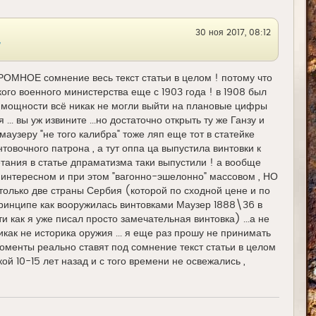
ь
с
я
30 ноя 2017, 08:12
к
н
а
ч
а
ГРОМНОЕ сомнение весь текст статьи в целом ! потому что
л
ого военного министерства еще с 1903 года ! в 1908 был
у
 мощности всё никак не могли выйти на плановые цифры
я ... вы уж извините ...но достаточно открыть ту же Ганзу и
маузеру "не того калибра" тоже ляп еще тот в статейке
овочного патрона , а тут оппа ца выпустила винтовки к
етания в статье дпраматизма таки выпустили ! а вообще
 интересном и при этом "вагонно-эшелонно" массовом , НО
олько две страны Сербия (которой по сходной цене и по
 принципе как вооружилась винтовками Маузер 1888\36 в
и как я уже писал просто замечательная винтовка) ...а не
икак не историка оружия ... я еще раз прошу не принимать
 моменты реально ставят под сомнение текст статьи в целом
й 10-15 лет назад и с того времени не освежались ,