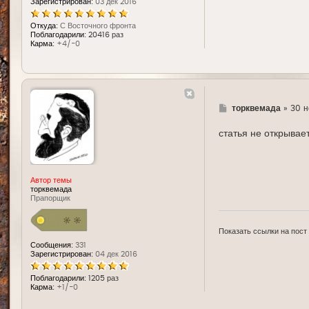
Зарегистрирован:
03 дек 2016
Откуда:
С Восточного фронта
Поблагодарили:
20416 раз
Карма:
+4/-0
Г
торквемада
»
30 н
д
е
статья не открывает
Автор темы
торквемада
Прапорщик
Показать ссылки на пост
Сообщения:
331
Зарегистрирован:
04 дек 2016
Поблагодарили:
1205 раз
Карма:
+1/-0