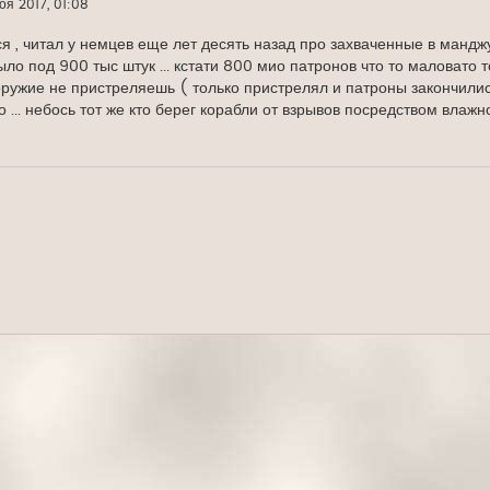
оя 2017, 01:08
я , читал у немцев еще лет десять назад про захваченные в манджу
ло под 900 тыс штук ... кстати 800 мио патронов что то маловато т
 оружие не пристреляешь ( только пристрелял и патроны закончились 
но ... небось тот же кто берег корабли от взрывов посредством вла