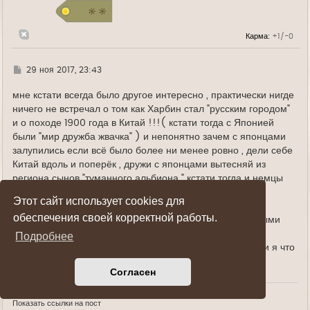
к
н
а
Карма:
+1/-0
ч
а
л
у
Г
29 ноя 2017, 23:43
д
е
мне кстати всегда было другое интересно , практически нигде
ничего не встречал о том как Харбин стал "русским городом"
и о походе 1900 года в Китай !!!( кстати тогда с Японией
были "мир дружба жвачка" ) и непонятно зачем с японцами
залупились если всё было более ни менее ровно , дели себе
Китай вдоль и поперёк , дружи с японцами вытесняй из
региона сынов "туманного альбиона " кстати тогда и немцы
были очень даже на стороне россии ...
Этот сайт использует cookies для
я вообще насколько помню вплоть до 13 года по факту
обеспечения своей корректной работы.
россия что та мартышка металась с кем быть с красивыми
или с умными , при этом Николай всё никак не хотел
Подробнее
подписывать договор с антантой ( исправьте меня если я что
то напутал !) ....
Согласен
Показать ссылки на пост