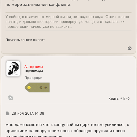
по мере затягивания конфликта.
У войны, в отличие от мирной жизни, нет заднего хода. Стоит только
начать, и дальше шестеренки провернут до конца, и от сделавших
первые шаги ничего уже не зависит...
Показать ссылки на пост
В
е
р
н
у
Автор темы
т
торквемада
ь
Прапорщик
с
я
к
н
а
Карма:
+1/-0
ч
а
л
у
Г
28 ноя 2017, 14:38
д
е
мне даже кажется что к концу войны цирк только усилился , с
принятием на вооружение новых образцов оружия и новых
видов формы и снаряжения ...