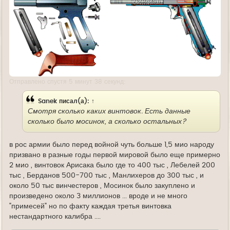
Отправлено спустя 5 минут 38 секунд:
Sanek
писал(а):
↑
Смотря сколько каких винтовок. Есть данные
сколько было мосинок, а сколько остальных?
в рос армии было перед войной чуть больше 1,5 мио народу
призвано в разные годы первой мировой было еще примерно
2 мио , винтовок Арисака было где то 400 тыс , Лебелей 200
тыс , Берданов 500-700 тыс , Манлихеров до 300 тыс , и
около 50 тыс винчестеров , Мосинок было закуплено и
произведено около 3 миллионов ... вроде и не много
"примесей" но по факту каждая третья винтовка
нестандартного калибра ....