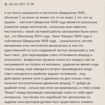
у
Г
28 ноя 2017, 19:38
д
е
я тут много разорялся о пистолете Шварцлозе 1908 ,
объясню ( ну мало ли может кто то не знает ) что это за
оружие ... пистолет Шварлозе 1908 года является реальным
уникатом среди пистолетов , насколько мне известно
пистолетов с такой системой работы автоматики было всего
три , это Манлихер 1894 года , Хино-Камуро 1908 года и
собственно Шварцлозе 1908 года ... уникальность систем
автоматики этих пистолетов заключалась в том сто
единственной по сути подвижной частью механизма у них
был ствол , для перезарядки ствол оттягивался вперед и
отпускался , возвратная пружина гнала его назад и там он
насаживался на патрон из магазина , ударник во время хода
ствола назад тоже взводился встрел производился когда
ствол находился в крайнем заднем положении , под
действием трения пули и давления на дно гильзы ствол
начинал поступательное движение вперед !!! дойдя до
крайней точки , гильза при этом экстрировалась и ствол снова
"бежал" назад производя перезарядку сама по себе идея
интересна , тем более что подобный тип автоматики по
задумке конструкторов должен был существенно снижать