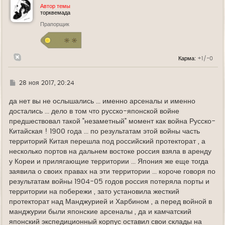
у
Автор темы
т
торквемада
ь
Прапорщик
с
я
к
н
а
Карма:
+1/-0
ч
а
л
у
Г
28 ноя 2017, 20:24
д
е
да нет вы не ослышались ... именно арсеналы и именно
достались ... дело в том что русско-японской войне
предшествовал такой "незаметный" момент как война Русско-
Китайская ! 1900 года ... по результатам этой войны часть
территорий Китая перешла под российский протекторат , а
несколько портов на дальнем востоке россия взяла в аренду
у Кореи и прилягающие территории ... Япония же еще тогда
заявила о своих правах на эти территории ... короче говоря по
результатам войны 1904-05 годов россия потеряла порты и
территории на побережи , зато установила жесткий
протекторат над Манджурией и Харбином , а перед войной в
манджурии были японские арсеналы , да и камчатский
японский экспедиционный корпус оставил свои склады на