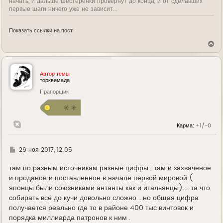
начать, и дальше шестеренки провернут до конца, и от сделавших
первые шаги ничего уже не зависит...
Показать ссылки на пост
В
е
р
н
у
Автор темы
т
торквемада
ь
Прапорщик
с
я
к
н
а
Карма:
+1/-0
ч
а
л
у
Г
29 ноя 2017, 12:05
д
е
там по разным источникам разные цифры , там и захваченое
и проданое и поставленное в начале первой мировой (
японцы были союзниками антанты как и итальянцы).... та что
собирать всё до кучи довольно сложно ...но общая цифра
получается реально где то в районе 400 тыс винтовок и
порядка миллиарда патронов к ним .