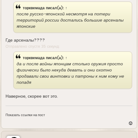
торквемада
писал(а):
↑
после русско-японской несмотря на потери
территорий россии достались большие арсеналы
японские
Где арсеналы????
Отправлено спустя 35 секунд:
торквемада
писал(а):
↑
да и после войны японцам столько оружия просто
физически было некуда девать и они охотно
продавали свои винтовки и патроны к ним кому не
попадя
Наверное, скорее вот это.
Показать ссылки на пост
В
е
р
н