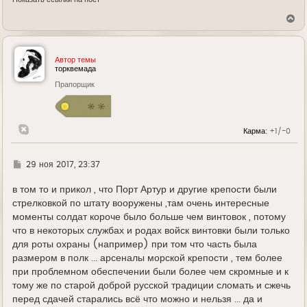
В
е
р
н
у
Автор темы
т
торквемада
ь
Прапорщик
с
я
к
н
а
Карма:
+1/-0
ч
а
л
у
Г
29 ноя 2017, 23:37
д
е
в том то и прикол , что Порт Артур и другие крепости были
стрелковкой по штату вооружены ,там очень интересные
моменты солдат короче было больше чем винтовок , потому
что в некоторых службах и родах войск винтовки были только
для роты охраны (например) при том что часть была
размером в полк ... арсеналы морской крепости , тем более
при проблемном обеспечении были более чем скромные и к
тому же по старой доброй русской традиции сломать и сжечь
перед сдачей старались всё что можно и нельзя ... да и