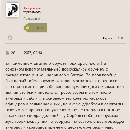
н
у
Автор темы
т
торквемада
ь
Прапорщик
с
я
к
н
а
Карма:
+1/-0
ч
а
л
у
Г
28 ноя 2017, 08:13
д
е
за неимением штатного оружия некоторые части ( в
основном вспомогательные) вооружались оружием с
гражданского рынка , например у Австро-Венгров вообще
был целый табель оружия которое могли как в строю так и
вне строя иметь при себе военнослужащие , в зависимости от
званий это были пистолеты , револьверы и в том числе
винтовки и сабли ... в основном это конечно касалось
офицеров и вольнонаёмных , но и фельдфебели и сержанты
тоже имели право на оружие которое не входило в штатное
расписание подразделений ... у Сербов вообще с оружием
жуть творилась , у них на вооружении состояло десяток видов
винтовок и карабинов при чем с десятком же различных