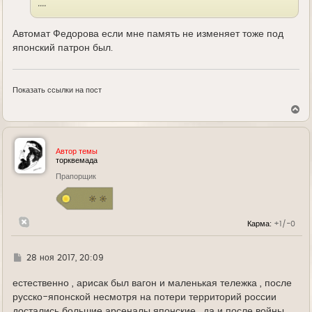
....
Автомат Федорова если мне память не изменяет тоже под
японский патрон был.
Показать ссылки на пост
В
е
р
н
у
Автор темы
т
торквемада
ь
Прапорщик
с
я
к
н
а
Карма:
+1/-0
ч
а
л
у
Г
28 ноя 2017, 20:09
д
е
естественно , арисак был вагон и маленькая тележка , после
русско-японской несмотря на потери территорий россии
достались большие арсеналы японские , да и после войны