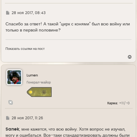
Г
28 ноя 2017, 08:43
д
е
Спасибо за ответ! А такой "цирк с конями" был всю войну или
только в первой половине?
Показать ссылки на пост
В
е
р
н
у
Lumen
т
ь
Генерал-майор
с
я
к
н
Карма:
+11/-0
а
ч
а
л
Г
28 ноя 2017, 11:26
у
д
е
Sanek
, мне кажется, что всю войну. Хотя вопрос не изучал,
могу и ошибаться. Все-таки стандартизировать должны были