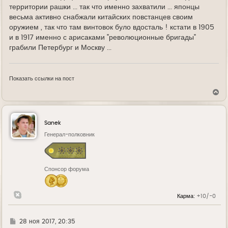
территории рашки ... так что именно захватили ... японцы
весьма активно снабжали китайских повстанцев своим
оружием , так что там винтовок було вдосталь ! кстати в 1905
и в 1917 именно с арисаками "революционные бригады"
грабили Петербург и Москву ...
Показать ссылки на пост
В
е
р
н
у
Sanek
т
ь
Генерал-полковник
с
я
к
н
Спонсор форума
а
ч
а
л
Карма:
+10/-0
у
Г
28 ноя 2017, 20:35
д