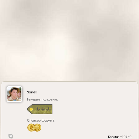
н
а
ч
а
л
у
Sanek
Генерал-полковник
Спонсор форума
Карма:
+10/-0