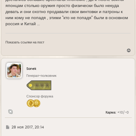
японцам столько оружия просто физически было некуда
девать и они охотно продавали свои винтовки и патроны к
ним кому не попадя , этими "кто не попадя" были в основном
россия и Китай ...
Показать ссылки на пост
В
е
р
н
у
Sanek
т
ь
Генерал-полковник
с
я
к
н
Спонсор форума
а
ч
а
л
Карма:
+10/-0
у
Г
28 ноя 2017, 20:14
д
е