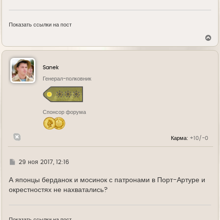
Показать ссылки на пост
В
е
р
н
у
Sanek
т
ь
Генерал-полковник
с
я
к
н
Спонсор форума
а
ч
а
л
Карма:
+10/-0
у
Г
29 ноя 2017, 12:16
д
е
А японцы берданок и мосинок с патронами в Порт-Артуре и
окрестностях не нахватались?
Показать ссылки на пост