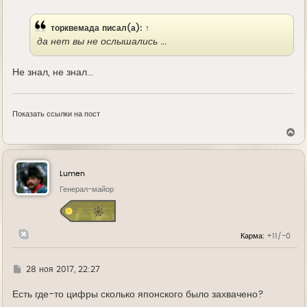
е
торквемада
писал(а):
↑
да нет вы не ослышались ...
Не знал, не знал...
Показать ссылки на пост
В
е
р
н
у
Lumen
т
ь
Генерал-майор
с
я
к
н
Карма:
+11/-0
а
ч
а
л
Г
28 ноя 2017, 22:27
у
д
е
Есть где-то цифры сколько японского было захвачено?