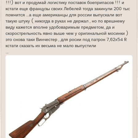
!!!) вот и продумай логистику поставок боеприпасов !!! и
кстати еще французы своих Лебелей тогда закинули 200 тыс
помнится ...а еще американцы для россии выпускали вот
такую штуку ( никогда в руках не держал , но по врешнему
виду кажется вполне удобоваримым предметом, да и
скорострельность явно выше чем у оригинальной мосинки )
это снова таки Винчестер , для росии под патрон 7,62х54 R
кстати сказать их весьма не мало выпустили
...