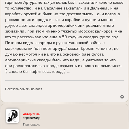
гарнизон Артура не так уж велик был , захватили конено какое
то количество , и на Сахалине захватили и в Дальнем , и на
кораблях оружейки были но это десятки тысяч ...они потом в
россию же их и продали , как и корабли и пушки и многое
другое ...вот снарядов артиллерийсих они реально много
захватили , при этом именно тяжелых морских калибров, мне
кто то рассказывал что еще в 59 году на складах где то под
Питером видел снаряды с русско-японской войны с
маркировками "для порт артура" может брехня конечно , но
думаю несмотря ни на что на основной базе флота
артиллерийские склады были что надо , а учитывая то что
они располагались в городе взрывать их никто не осмелился
( снесло бы нафиг весь город ) ...
Показать ссылки на пост
В
е
р
н
у
Автор темы
т
торквемада
ь
Прапорщик
с
я