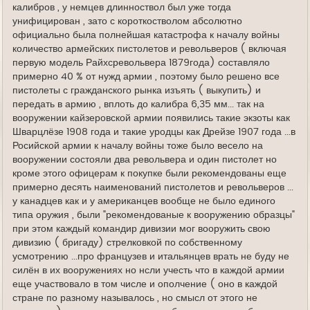
калибров , у немцев длинноствол был уже тогда
унифицирован , зато с короткостволом абсолютно
официально была полнейшая катастрофа к началу войны
количество армейских пистолетов и револьверов ( включая
первую модель Райхсревольвера 1879года) составляло
примерно 40 % от нужд армии , поэтому было решено все
пистолеты с гражданского рынка изъять ( выкупить) и
передать в армию , вплоть до калибра 6,35 мм... так на
вооружении кайзеровской армии появились такие экзоты как
Шварцлёзе 1908 года и такие уродцы как Дрейзе 1907 года ...в
Росийской армии к началу войны тоже было весело на
вооружении состояли два револьвера и один пистолет но
кроме этого офицерам к покупке были рекомендованы еще
примерно десять наименований пистолетов и револьверов ...
у канадцев как и у американцев вообще не было единого
типа оружия , были "рекомендованые к вооружению образцы"
при этом каждый командир дивизии мог вооружить свою
дивизию ( бригаду) стрелковкой по собственному
усмотрению ...про французев и итальянцев врать не буду не
силён в их вооружениях но нсли учесть что в каждой армии
еще участвовало в том числе и ополчение ( оно в каждой
стране по разному называлось , но смысл от этого не