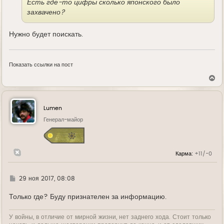
Есть где-то цифры сколько японского было
захвачено?
Нужно будет поискать.
Показать ссылки на пост
В
е
р
н
у
Lumen
т
ь
Генерал-майор
с
я
к
н
Карма:
+11/-0
а
ч
а
л
Г
29 ноя 2017, 08:08
у
д
е
Только где? Буду признателен за информацию.
У войны, в отличие от мирной жизни, нет заднего хода. Стоит только