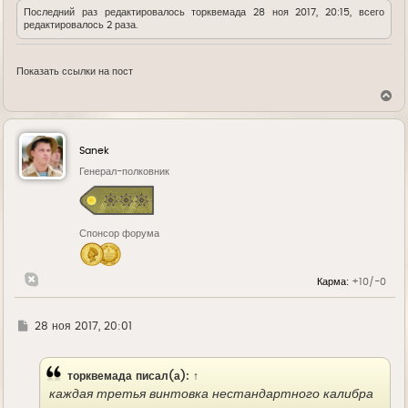
Последний раз редактировалось
торквемада
28 ноя 2017, 20:15, всего
редактировалось 2 раза.
Показать ссылки на пост
В
е
р
н
у
Sanek
т
ь
Генерал-полковник
с
я
к
н
Спонсор форума
а
ч
а
л
Карма:
+10/-0
у
Г
28 ноя 2017, 20:01
д
е
торквемада
писал(а):
↑
каждая третья винтовка нестандартного калибра