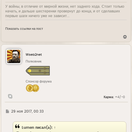
У войны, в отличие от мирной жизни, нет заднего хода. Стоит только
начать, и дальше шестеренки провернут до конца, и от сделавших
первые шаги ничего уже не зависит...
Показать ссылки на пост
В
е
р
н
у
Wseb2net
т
ь
Полковник
с
я
к
н
Спонсор форума
а
ч
а
л
Карма:
+4/-0
у
Г
29 ноя 2017, 00:33
д
е
Lumen
писал(а):
↑