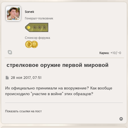
Sanek
Генерал-полковник
Спонсор форума
Карма:
+10/-0
стрелковое оружие первой мировой
Г
28 ноя 2017, 07:51
д
е
Их официально принимали на вооружение? Как вообще
происходило "участие в войне" этих образцов?
Показать ссылки на пост
В
е
р