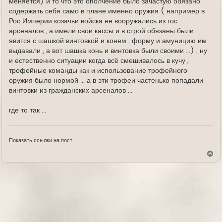
меняется) и то что это ополчение было зачастую обязано
содержать себя само в плане именно оружия ( например в
Рос Империи козачьи войска не вооружались из гос
арсеналов , а имели свои кассы и в строй обязаны были
явится с шашкой винтовкой и конем , форму и амуницию им
выдавали , а вот шашка конь и винтовка были своими ...) , ну
и естественно ситуации когда всё смешивалось в кучу ,
трофейные команды как и использование трофейного
оружия было нормой ... а в эти трофеи частенько попадали
винтовки из гражданских арсеналов ...
где то так ...
Показать ссылки на пост
В
е
р
н
у
т
ь
с
я
к