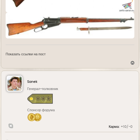
Показать ссылки на пост
В
е
р
н
у
Sanek
т
ь
Генерал-полковник
с
я
к
н
Спонсор форума
а
ч
а
л
Карма:
+10/-0
у