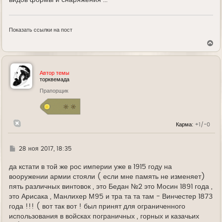
Показать ссылки на пост
В
е
р
н
у
Автор темы
т
торквемада
ь
Прапорщик
с
я
к
н
а
Карма:
+1/-0
ч
а
л
у
Г
28 ноя 2017, 18:35
д
е
да кстати в той же рос империи уже в 1915 году на
вооружении армии стояли ( если мне память не изменяет)
пять различных винтовок , это Бедан №2 это Мосин 1891 года ,
это Арисака , Манлихер М95 и тра та та там - Винчестер 1873
года !!! ( вот так вот ! был принят для ограниченного
использования в войсках пограничных , горных и казачьих