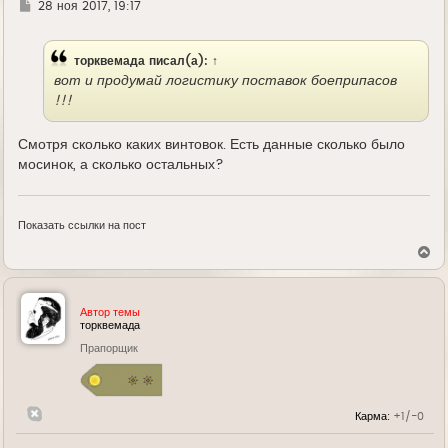
Г
28 ноя 2017, 19:17
д
е
торквемада
писал(а):
↑
вот и продумай логистику поставок боеприпасов
!!!
Смотря сколько каких винтовок. Есть данные сколько было
мосинок, а сколько остальных?
Показать ссылки на пост
В
е
р
н
у
Автор темы
т
торквемада
ь
Прапорщик
с
я
к
н
а
Карма:
+1/-0
ч
а
л