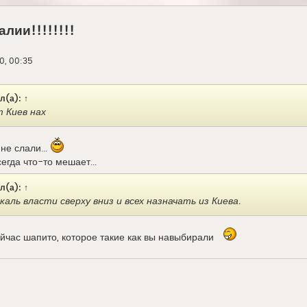
алии!!!!!!!!
0, 00:35
л(а):
↑
 Киев нах
не слали...
егда что-то мешает...
л(а):
↑
аль власти сверху вниз и всех назначать из Киева.
ейчас шапито, которое такие как вы навыбирали