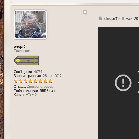
Г
dnepr7
»
11 май 20
д
е
dnepr7
Полковник
Сообщения:
4074
Зарегистрирован:
28 сен 2017
Откуда:
Днепропетровск
Поблагодарили:
5556 раз
Карма:
+7/-12