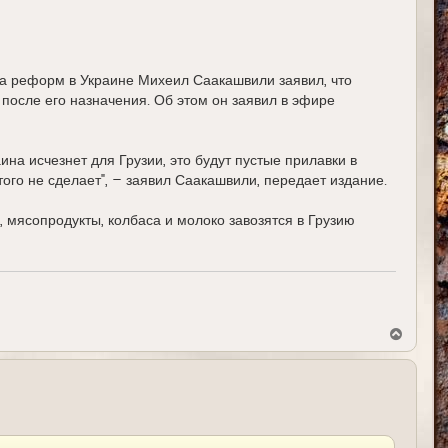
а реформ в Украине Михеил Саакашвили заявил, что
 после его назначения. Об этом он заявил в эфире
ина исчезнет для Грузии, это будут пустые прилавки в
этого не сделает", – заявил Саакашвили, передает издание.
, мясопродукты, колбаса и молоко завозятся в Грузию
В
е
р
н
у
т
ь
с
я