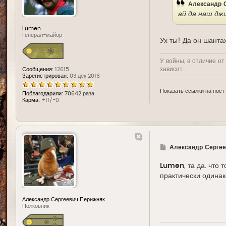
Александр 
ай да наш д
Lumen
Генерал-майор
Ух ты! Да он шанта
У войны, в отличие от
зависит...
Сообщения:
12615
Зарегистрирован:
03 дек 2016
Показать ссылки на пост
Поблагодарили:
70642 раза
Карма:
+11/-0
Г
Александр Сергее
д
е
Lumen
, та да. чт
практически одинак
Александр Сергеевич Перижняк
Полковник