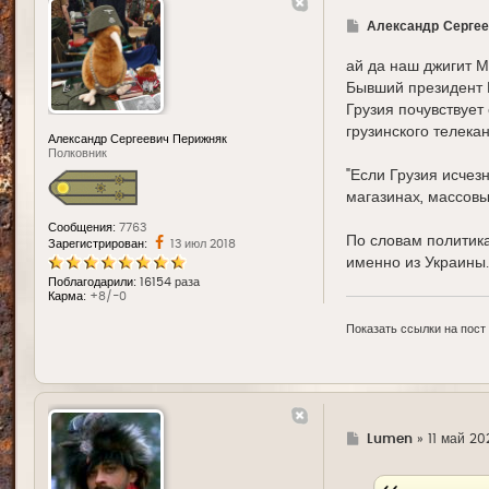
Г
Александр Сергее
д
е
ай да наш джигит М
Бывший президент 
Грузия почувствует
грузинского телека
Александр Сергеевич Перижняк
Полковник
"Если Грузия исчезн
магазинах, массовый
Сообщения:
7763
По словам политика
Зарегистрирован:
13 июл 2018
именно из Украины.
Поблагодарили:
16154 раза
Карма:
+8/-0
Показать ссылки на пост
Г
Lumen
»
11 май 20
д
е