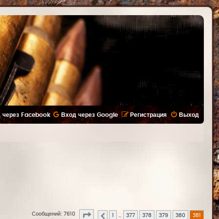
 через Facebook
Вход через Google
Регистрация
Выход
Страница
381
из
381
Сообщений: 7610
1
…
377
378
379
380
381
Пред.