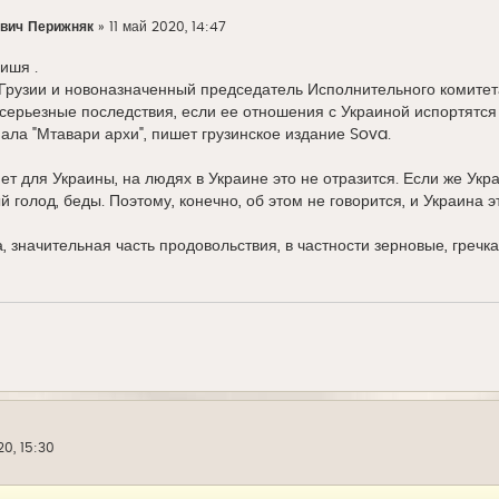
вич Перижняк
»
11 май 2020, 14:47
ишя .
Грузии и новоназначенный председатель Исполнительного комитет
 серьезные последствия, если ее отношения с Украиной испортятся
нала "Мтавари архи", пишет грузинское издание Sova.
ет для Украины, на людях в Украине это не отразится. Если же Укра
 голод, беды. Поэтому, конечно, об этом не говорится, и Украина 
, значительная часть продовольствия, в частности зерновые, гречка
20, 15:30