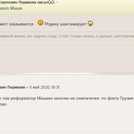
Сергеевич Перижняк
писал(а):
↑
жигит Мишя
жист оказывается
Родину шантажирует
 мирной жизни, нет заднего хода. Стоит только начать, и дальше шестеренк
вич Перижняк
»
11 май 2020, 16:31
о то там реформатор Мишико многим не симпатичен. по факту Грузи
ово .