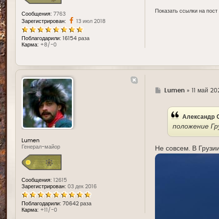
Показать ссылки на пост
Сообщения:
7763
Зарегистрирован:
13 июл 2018
Поблагодарили:
16154 раза
Карма:
+8/-0
Г
Lumen
»
11 май 20
д
е
Александр 
положение Гр
Lumen
Генерал-майор
Не совсем. В Грузи
Сообщения:
12615
Зарегистрирован:
03 дек 2016
Поблагодарили:
70642 раза
Карма:
+11/-0