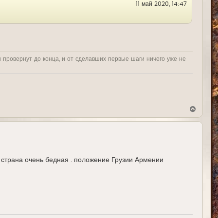
11 май 2020, 14:47
к
н
а
ч
а
л
у
и провернут до конца, и от сделавших первые шаги ничего уже не
В
е
р
н
у
т
ь
с
я страна очень бедная . положение Грузии Армении
я
к
н
а
ч
а
л
у