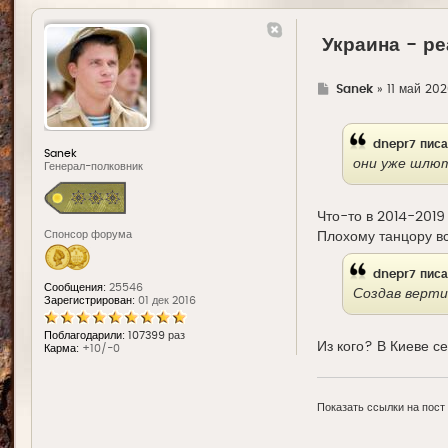
Украина - ре
Г
Sanek
»
11 май 202
д
е
dnepr7
писа
Sanek
они уже шлют
Генерал-полковник
Что-то в 2014-2019 
Спонсор форума
Плохому танцору вс
dnepr7
писа
Сообщения:
25546
Создав вертик
Зарегистрирован:
01 дек 2016
Поблагодарили:
107399 раз
Из кого? В Киеве с
Карма:
+10/-0
Показать ссылки на пост