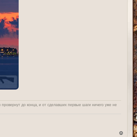
и провернут до конца, и от сделавших первые шаги ничего уже не
В
е