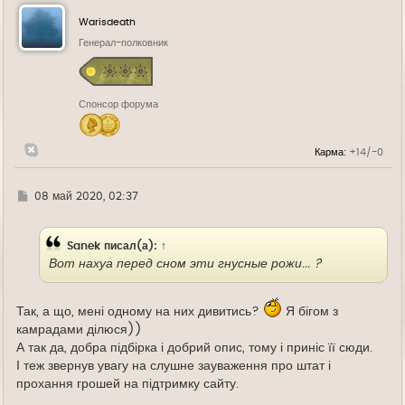
н
у
Warisdeath
т
ь
Генерал-полковник
с
я
к
н
Спонсор форума
а
ч
а
л
Карма:
+14/-0
у
Г
08 май 2020, 02:37
д
е
Sanek
писал(а):
↑
Вот нахуа перед сном эти гнусные рожи... ?
Так, а що, мені одному на них дивитись?
Я бігом з
камрадами ділюся))
А так да, добра підбірка і добрий опис, тому і приніс її сюди.
І теж звернув увагу на слушне зауваження про штат і
прохання грошей на підтримку сайту.