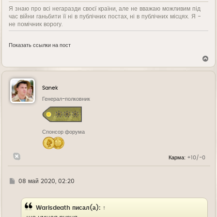
Я знаю про всі негаразди своєї країни, але не вважаю можливим під
час війни ганьбити її ні в публічних постах, ні в публічних місцях. Я -
не помічник ворогу.
Показать ссылки на пост
В
е
р
н
у
Sanek
т
ь
Генерал-полковник
с
я
к
н
Спонсор форума
а
ч
а
л
Карма:
+10/-0
у
Г
08 май 2020, 02:20
д
е
Warisdeath
писал(а):
↑