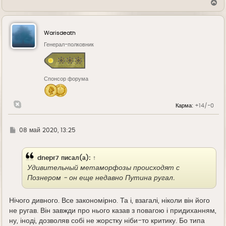
В
е
р
н
у
Warisdeath
т
ь
Генерал-полковник
с
я
к
н
Спонсор форума
а
ч
а
л
Карма:
+14/-0
у
Г
08 май 2020, 13:25
д
е
dnepr7
писал(а):
↑
Удивительный метаморфозы происходят с
Познером - он еще недавно Путина ругал.
Нічого дивного. Все закономірно. Та і, взагалі, ніколи він його
не ругав. Він завжди про нього казав з повагою і придиханням,
ну, іноді, дозволяв собі не жорстку ніби-то критику. Бо типа