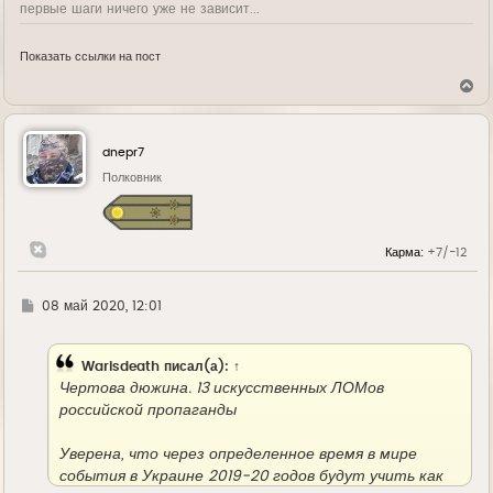
первые шаги ничего уже не зависит...
Показать ссылки на пост
В
е
р
н
у
dnepr7
т
ь
Полковник
с
я
к
н
Карма:
+7/-12
а
ч
а
л
Г
08 май 2020, 12:01
у
д
е
Warisdeath
писал(а):
↑
Чертова дюжина. 13 искусственных ЛОМов
российской пропаганды
Уверена, что через определенное время в мире
события в Украине 2019-20 годов будут учить как