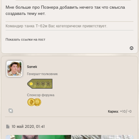
Мне больше про Познера добавить нечего так что смысла
создавать тему нет.
Командир танка Т-62м Вас категорически приветствует.
Показать ссылки на пост
В
е
р
н
у
Sanek
т
ь
Генерал-полковник
с
я
к
н
Спонсор форума
а
ч
а
л
Карма:
+10/-0
у
Г
10 май 2020, 01:41
д
е