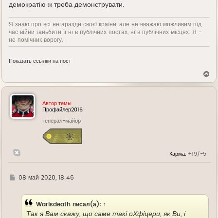
демократію ж треба демонструвати.
Я знаю про всі негаразди своєї країни, але не вважаю можливим під
час війни ганьбити її ні в публічних постах, ні в публічних місцях. Я -
не помічник ворогу.
Показать ссылки на пост
В
е
р
н
у
Автор темы
т
Профайлер2016
ь
Генерал-майор
с
я
к
н
а
Карма:
+19/-5
ч
а
л
у
Г
08 май 2020, 18:46
д
е
Warisdeath
писал(а):
↑
Так я Вам скажу, що саме такі оХфіцери, як Ви, і