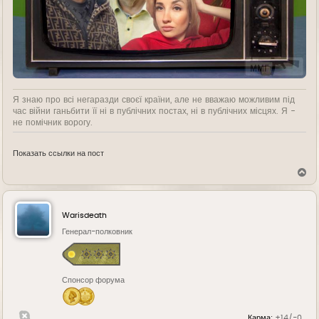
Я знаю про всі негаразди своєї країни, але не вважаю можливим під
час війни ганьбити її ні в публічних постах, ні в публічних місцях. Я -
не помічник ворогу.
Показать ссылки на пост
В
е
р
н
у
Warisdeath
т
ь
Генерал-полковник
с
я
к
н
Спонсор форума
а
ч
а
л
Карма:
+14/-0