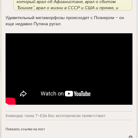
который врал об Афганистане, врал о сбитом
"Боинге", врал о жизни в СССР и США и прочее, и
прочее. То что с Перестройкой и развалом СССР он
Удивительный метаморфозы происходят с Познером - он
как флюгер изменил свои взгляды ни о чем не
еще недавно Путина ругал.
говорит. Рьяные члены КПСС в те годы тоже стали
ходить толпою в церкви. Старый хитрый, умный, но
гнилой в душе пропаГАНДОН этот поц!
Командир танка Т-62м Вас категорически приветствует.
Показать ссылки на пост
В