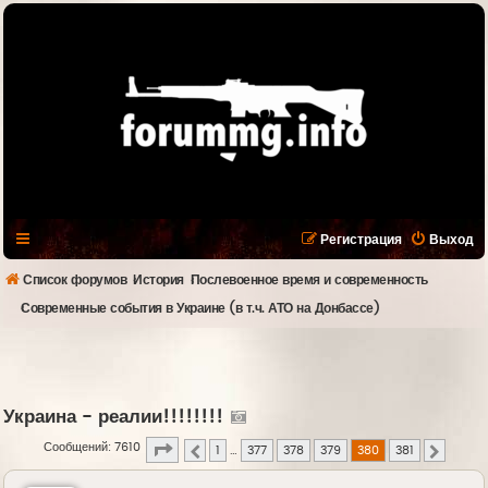
Регистрация
Выход
Список форумов
История
Послевоенное время и современность
Современные события в Украине (в т.ч. АТО на Донбассе)
Украина - реалии!!!!!!!!
Страница
380
из
381
Сообщений: 7610
1
…
377
378
379
380
381
Пред.
След.