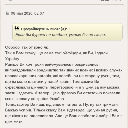
у
Г
08 май 2020, 02:07
д
е
Профайлер2016
писал(а):
↑
Если бы дураки не отдали, умные бы не взяли.
Оооооо, так от воно як.
Так я Вам скажу, що саме такі оХфіцери, як Ви, і здали
Україну.
Раніше Ви хоч трохи
вийожувались
прикривались і
виправдовували зрадництво так званих воєних і всяких служак
правоохоронних органів, які перейшли на сторону русні, тим,
що їм мало платили у нашій країні. Тим самим Ви
окреслювали ціннність, перетворюючи її у ціну, за яку можна
здати і здатись. А тепер, цією фразою Ви остаточно показали
свою зневагу до країни Україна.
Топікстартер Ви наш, під видом патріота. Ну, ну так тримати.
Бажаю успіхів. Тільки скажу Вам відтвердо, що умная русня,
ще нікого не ощасливила. Але це Ваш особистий вибір і Вам з
цим жити.