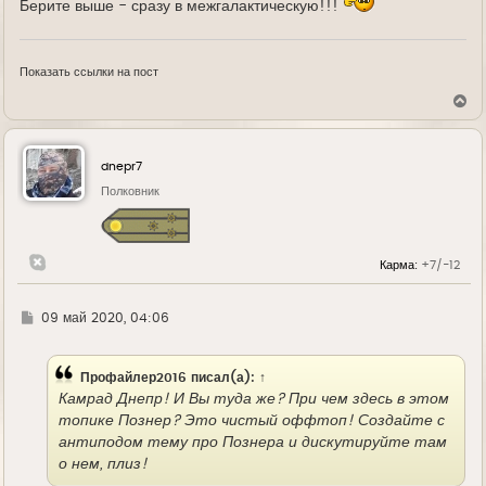
Берите выше - сразу в межгалактическую!!!
Показать ссылки на пост
В
е
р
н
у
dnepr7
т
ь
Полковник
с
я
к
н
Карма:
+7/-12
а
ч
а
л
Г
09 май 2020, 04:06
у
д
е
Профайлер2016
писал(а):
↑
Камрад Днепр! И Вы туда же? При чем здесь в этом
топике Познер? Это чистый оффтоп! Создайте с
антиподом тему про Познера и дискутируйте там
о нем, плиз!