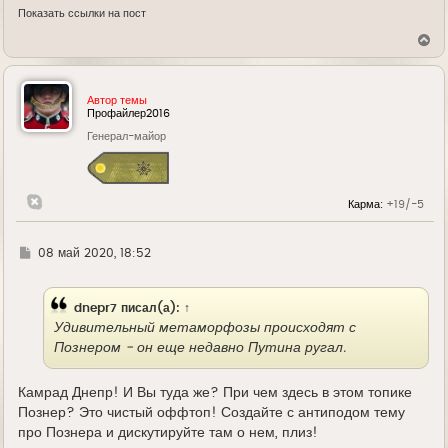
Показать ссылки на пост
В
е
р
н
у
Автор темы
т
Профайлер2016
ь
Генерал-майор
с
я
к
н
а
Карма:
+19/-5
ч
а
л
у
Г
08 май 2020, 18:52
д
е
dnepr7
писал(а):
↑
Удивительный метаморфозы происходят с
Познером - он еще недавно Путина ругал.
Камрад Днепр! И Вы туда же? При чем здесь в этом топике
Познер? Это чистый оффтоп! Создайте с антиподом тему
про Познера и дискутируйте там о нем, плиз!