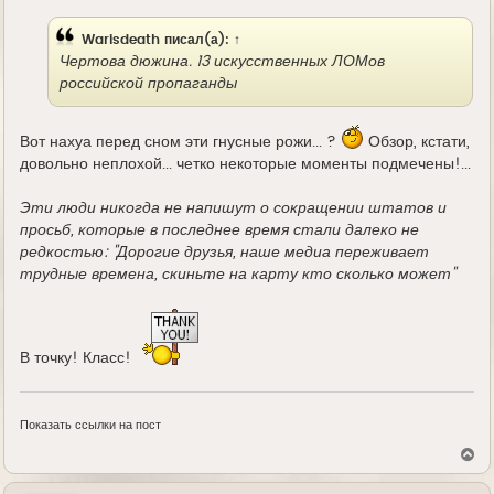
е
Warisdeath
писал(а):
↑
Чертова дюжина. 13 искусственных ЛОМов
российской пропаганды
Вот нахуа перед сном эти гнусные рожи... ?
Обзор, кстати,
довольно неплохой... четко некоторые моменты подмечены!...
Эти люди никогда не напишут о сокращении штатов и
просьб, которые в последнее время стали далеко не
редкостью: "Дорогие друзья, наше медиа переживает
трудные времена, скиньте на карту кто сколько может"
В точку! Класс!
Показать ссылки на пост
В
е
р