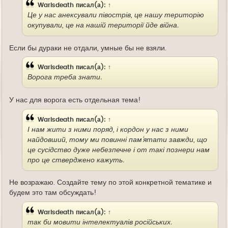
Warisdeath
писал(а):
↑
Це у нас анексували півострів, це нашу територію
окупували, це на нашій території йде війна.
Если бы дураки не отдали, умные бы не взяли.
Warisdeath
писал(а):
↑
Ворога треба знати.
У нас для ворога есть отдельная тема!
Warisdeath
писал(а):
↑
І нам жити з ними поряд, і кордон у нас з ними
найдовший, тому ми повинні пам'ятати завжди, що
це сусідство дуже небезпечне і от такі познери нам
про це стверджено кажуть.
Не возражаю. Создайте тему по этой конкретной тематике и
будем это там обсуждать!
Warisdeath
писал(а):
↑
так би мовити інтелектуалів російських.