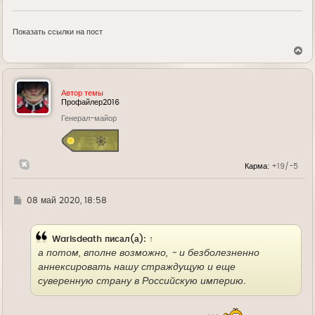
Показать ссылки на пост
В
е
р
н
у
Автор темы
т
Профайлер2016
ь
Генерал-майор
с
я
к
н
а
Карма:
+19/-5
ч
а
л
у
Г
08 май 2020, 18:58
д
е
Warisdeath
писал(а):
↑
а потом, вполне возможно, - и безболезненно
аннексировать нашу страждущую и еще
суверенную страну в Российскую империю.