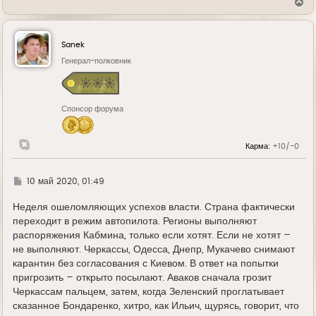
В
е
р
н
у
Sanek
т
ь
Генерал-полковник
с
я
к
н
Спонсор форума
а
ч
а
л
Карма:
+10/-0
у
Г
10 май 2020, 01:49
д
е
Неделя ошеломляющих успехов власти. Страна фактически
переходит в режим автопилота. Регионы выполняют
распоряжения Кабмина, только если хотят. Если не хотят –
не выполняют. Черкассы, Одесса, Днепр, Мукачево снимают
карантин без согласования с Киевом. В ответ на попытки
пригрозить – открыто посылают. Аваков сначала грозит
Черкассам пальцем, затем, когда Зеленский проглатывает
сказанное Бондаренко, хитро, как Ильич, щурясь, говорит, что