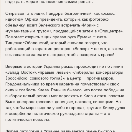
надо дать мэрам полномочия самим решать.
Открывает это ящик Пандоры безграничный, как космос,
идиотизм Офиса президента, который, как фотограф
обезьянку, возит Зеленского встречать «Мрии» с
«гуманитарным грузом», продающийся затем в «Эпицентре».
Помогает открыть ящик правая рука Ермака – князь
Тищенко-Оболонский, который сначала говорит, что
работающий в карантин ресторан «Велюр» - не его, а затем
соглашается заплатить штраф, чтобы накормить врачей.
Впервые в истории Украины раскол происходит не по линии
«Запад-Восток», «правые-левые», «либералы-консерваторы
(российско-совкового толка)», а центр – против мэров.
Градоначальники во время карантина почувствовали свою
силу и слабость Киева. Раньше бывало, что после победы на
выборах целый регион мог переехать в Киев и стать властью.
Были днепропетровские, донецкие, наконец, винницкие. Но
так, чтобы мэры сидели у себя в городах, крутили Киеву дулю
и оскорбляли политическое руководство страны – это
политическая новелла.
Любая патология в Украине развивается очень быстро и