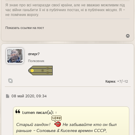
Я знаю про всі негаразди своєї країни, але не вважаю можливим під
час війни ганьбити її ні в публічних постах, ні в публічних місцях. Я -
не помічник ворогу.
Показать ссылки на пост
В
е
р
н
у
dnepr7
т
ь
Полковник
с
я
к
н
Карма:
+7/-12
а
ч
а
л
Г
08 май 2020, 09:34
у
д
е
Lumen
писал(а):
↑
Старый гандон!
Не забывайте кто он был
раньше - Соловьев & Киселев времен СССР,