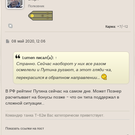
т
ь
Полковник
с
я
к
н
Карма:
+7/-12
а
ч
а
л
Г
08 май 2020, 12:06
у
д
е
Lumen
писал(а):
↑
Странно. Сейчас наоборот у них все разом
осмелели и Путина ругают, а этот гляди-ка,
перекрасился в обратном направлении...
В РФ рейтинг Путина сейчас на самом дне. Может Познер
расчитывает на бонусы позже - что он типа поддержал в
сложной ситуации...
Командир танка Т-62м Вас категорически приветствует.
Показать ссылки на пост