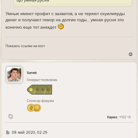
що умная русня
Умные имеют профит с захватов, а не теряют охуилиярды
денег и получают гемор на долгие годы... умная русня это
конечно еще тот анекдот
Показать ссылки на пост
В
е
р
н
у
Sanek
т
ь
Генерал-полковник
с
я
к
н
Спонсор форума
а
ч
а
л
Карма:
+10/-0
у
Г
08 май 2020, 02:25
д