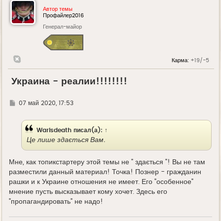
Автор темы
Профайлер2016
Генерал-майор
Карма:
+19/-5
Украина - реалии!!!!!!!!
Г
07 май 2020, 17:53
д
е
Warisdeath
писал(а):
↑
Це лише здається Вам.
Мне, как топикстартеру этой темы не " здається "! Вы не там
разместили данный материал! Точка! Познер - гражданин
рашки и к Украине отношения не имеет. Его "особенное"
мнение пусть высказывает кому хочет. Здесь его
"пропагандировать" не надо!