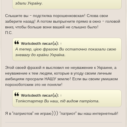
здали Україну.
Слышите вы - подстилка порошенковская! Слова свои
заберите назад! А потом выпрыгните прямо в окно - головой
вниз, чтобы больше вони вашей не слышно было!
П.С.
Warisdeath
писал(а):
↑
А тепер, цією фразою Ви остаточно показали свою
зневагу до країни Україна.
Этой своей фразой я высловил не неуважение к Украине, а
неуважение к тем людям, которые в угоду своим личным
амбициям просрали НАШУ землю! Если вы своим умишком
порохоботским это не поняли!
Warisdeath
писал(а):
↑
Топікстартер Ви наш, під видом патріота.
Я в "патриотов" не играю))) "патриот" вы наш интернетный!