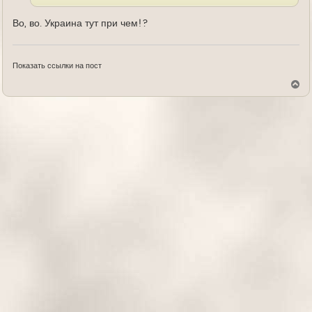
Во, во. Украина тут при чем!?
Показать ссылки на пост
В
е
р
н
у
т
ь
с
я
к
н
а
ч
а
л
у