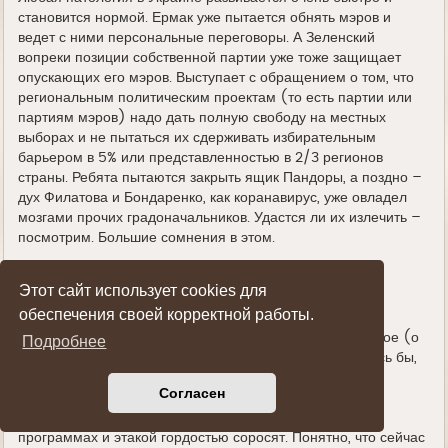
становится нормой. Ермак уже пытается обнять мэров и
ведет с ними персональные переговоры. А Зеленский
вопреки позиции собственной партии уже тоже защищает
опускающих его мэров. Выступает с обращением о том, что
региональным политическим проектам (то есть партии или
партиям мэров) надо дать полную свободу на местных
выборах и не пытаться их сдерживать избирательным
барьером в 5% или представленностью в 2/3 регионов
страны. Ребята пытаются закрыть ящик Пандоры, а поздно –
дух Филатова и Бондаренко, как коранавирус, уже овладел
мозгами прочих градоначальников. Удастся ли их излечить –
посмотрим. Большие сомнения в этом.
Еще два события недели, которые мы предлагаем
Этот сайт использует cookies для
рассмотреть через призму потрясающей по красоте
обеспечения своей корректной работы.
спецоперации Коломойского. Изменение формата
финансирования МВФ с долгосрочного на краткосрочное (о
Подробнее
чем мы писали вчера) и отмена медреформы. Казалось бы,
далекие друг от друга истории. Тут финансы, там –
Согласен
медицина. Но так ли они далеки? Медреформа была
непубличным требованием МВФ во всех предыдущих
программах и этакой гордостью соросят. Понятно, что сейчас