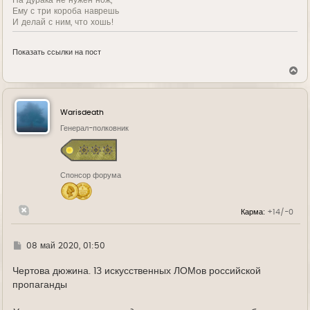
Ему с три короба наврешь
И делай с ним, что хошь!
Показать ссылки на пост
В
е
р
н
у
Warisdeath
т
ь
Генерал-полковник
с
я
к
н
Спонсор форума
а
ч
а
л
Карма:
+14/-0
у
Г
08 май 2020, 01:50
д
е
Чертова дюжина. 13 искусственных ЛОМов российской
пропаганды