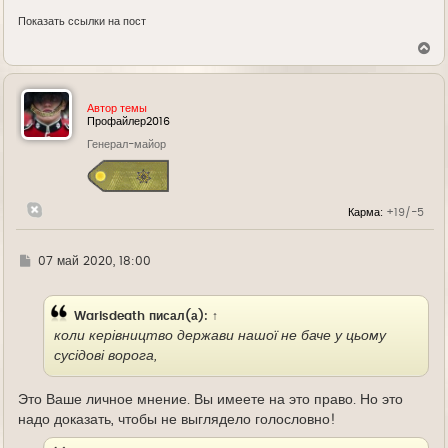
Показать ссылки на пост
В
е
р
н
у
Автор темы
т
Профайлер2016
ь
Генерал-майор
с
я
к
н
а
Карма:
+19/-5
ч
а
л
у
Г
07 май 2020, 18:00
д
е
Warisdeath
писал(а):
↑
коли керівництво держави нашої не баче у цьому
сусідові ворога,
Это Ваше личное мнение. Вы имеете на это право. Но это
надо доказать, чтобы не выглядело голословно!