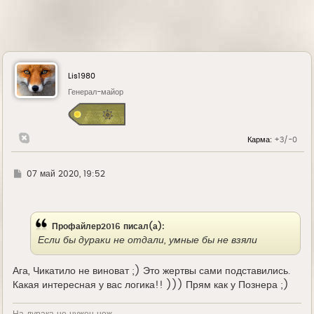
Lis1980
Генерал-майор
Карма:
+3/-0
Г
07 май 2020, 19:52
д
е
Профайлер2016 писал(а):
Если бы дураки не отдали, умные бы не взяли
Ага, Чикатило не виноват ;) Это жертвы сами подставились.
Какая интересная у вас логика!! ))) Прям как у Познера ;)
На дурака не нужен нож,