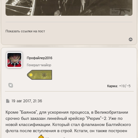
Показать ссылки на пост
В
е
р
н
у
Профайлер2016
т
ь
Генерал-майор
с
я
к
н
Карма:
+19/-5
а
ч
а
л
Г
19 авг 2017, 21:36
у
д
е
Кроме "Баянов", для ускорения процесса, в Великобритании
срочно был заказан линейный крейсер "Рюрик"-2. Уже по
новой классификации. Который стал флагманом Балтийского
флота после вступления в строй. Кстати, он также построен