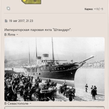
к
н
Карма:
+19/-5
а
ч
а
л
Г
19 авг 2017, 21:23
у
д
е
Императорская паровая яхта "Штандарт":
В Ялте -
В Севастополе -