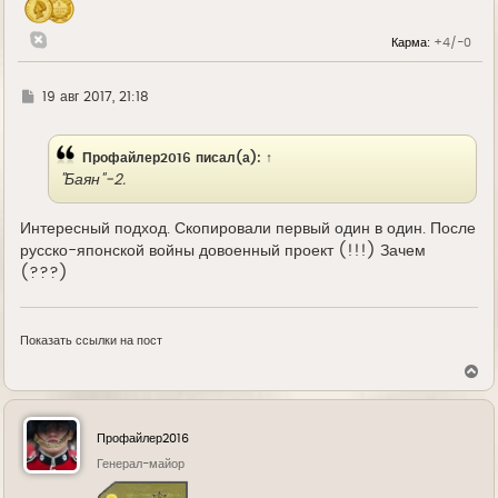
а
л
у
Карма:
+4/-0
Г
19 авг 2017, 21:18
д
е
Профайлер2016
писал(а):
↑
"Баян"-2.
Интересный подход. Скопировали первый один в один. После
русско-японской войны довоенный проект (!!!) Зачем
(???)
Показать ссылки на пост
В
е
р
н
у
Профайлер2016
т
ь
Генерал-майор
с
я