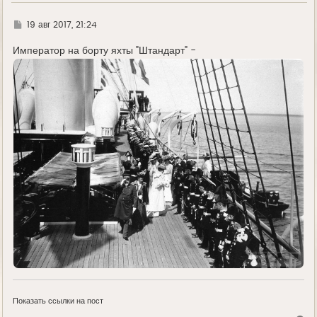
ч
а
л
Г
19 авг 2017, 21:24
у
д
е
Император на борту яхты "Штандарт" -
Показать ссылки на пост