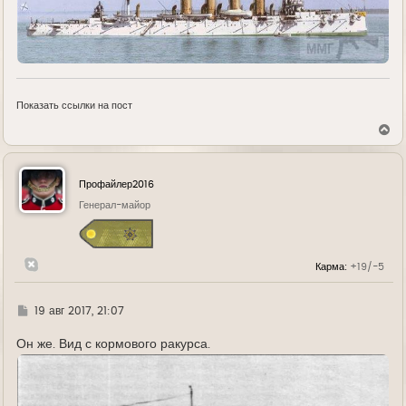
Показать ссылки на пост
В
е
р
н
у
Профайлер2016
т
ь
Генерал-майор
с
я
к
н
Карма:
+19/-5
а
ч
а
л
Г
19 авг 2017, 21:07
у
д
е
Он же. Вид с кормового ракурса.