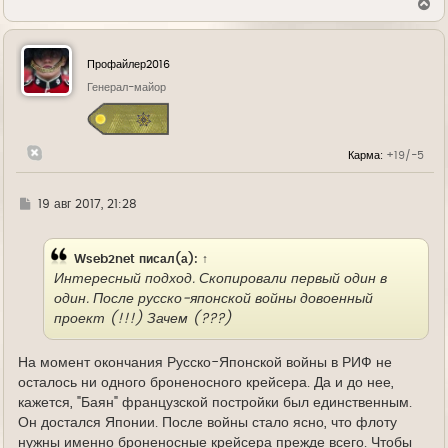
В
е
р
н
у
Профайлер2016
т
ь
Генерал-майор
с
я
к
н
Карма:
+19/-5
а
ч
а
л
Г
19 авг 2017, 21:28
у
д
е
Wseb2net
писал(а):
↑
Интересный подход. Скопировали первый один в
один. После русско-японской войны довоенный
проект (!!!) Зачем (???)
На момент окончания Русско-Японской войны в РИФ не
осталось ни одного броненосного крейсера. Да и до нее,
кажется, "Баян" французской постройки был единственным.
Он достался Японии. После войны стало ясно, что флоту
нужны именно броненосные крейсера прежде всего. Чтобы