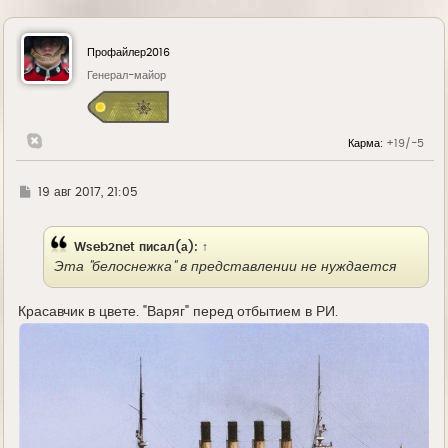
Профайлер2016
Генерал-майор
Карма:
+19/-5
Г
19 авг 2017, 21:05
д
е
Wseb2net
писал(а):
↑
Эта "белоснежка" в представлении не нуждается
Красавчик в цвете. "Варяг" перед отбытием в РИ.