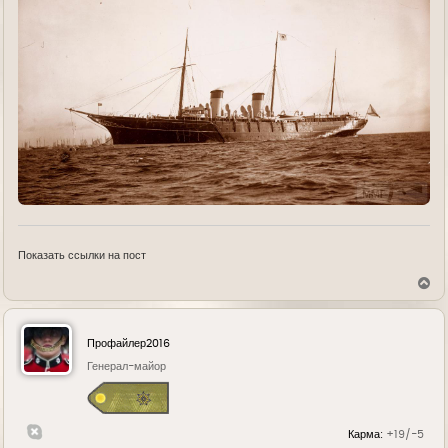
Показать ссылки на пост
В
е
р
н
у
Профайлер2016
т
ь
Генерал-майор
с
я
к
н
Карма:
+19/-5
а