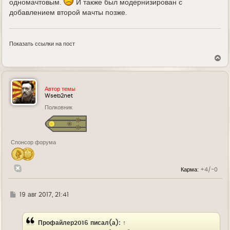
одномачтовым.
И также был модернизирован с
добавлением второй мачты позже.
Показать ссылки на пост
В
е
р
н
у
Автор темы
т
Wseb2net
ь
Полковник
с
я
к
н
а
Спонсор форума
ч
а
л
у
Карма:
+4/-0
Г
19 авг 2017, 21:41
д
е
Профайлер2016
писал(а):
↑