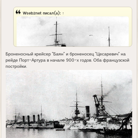
д
е
Wseb2net
писал(а):
↑
Броненосный крейсер "Баян" и броненосец "Цесаревич" на
рейде Порт-Артура в начале 900-х годов. Оба французской
постройки.