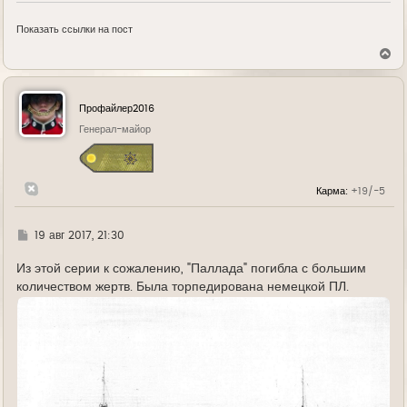
Показать ссылки на пост
В
е
р
н
у
Профайлер2016
т
ь
Генерал-майор
с
я
к
н
Карма:
+19/-5
а
ч
а
л
Г
19 авг 2017, 21:30
у
д
е
Из этой серии к сожалению, "Паллада" погибла с большим
количеством жертв. Была торпедирована немецкой ПЛ.