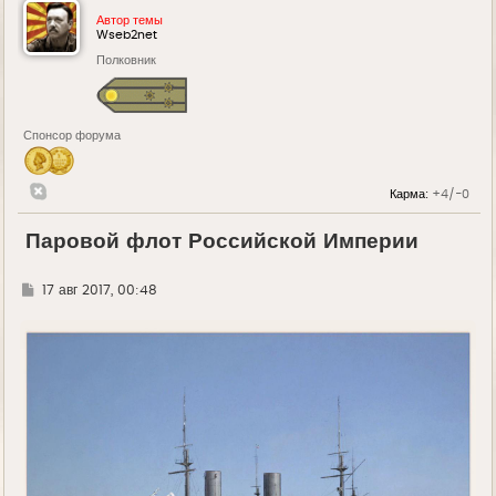
Автор темы
Wseb2net
Полковник
Спонсор форума
Карма:
+4/-0
Паровой флот Российской Империи
Г
17 авг 2017, 00:48
д
е