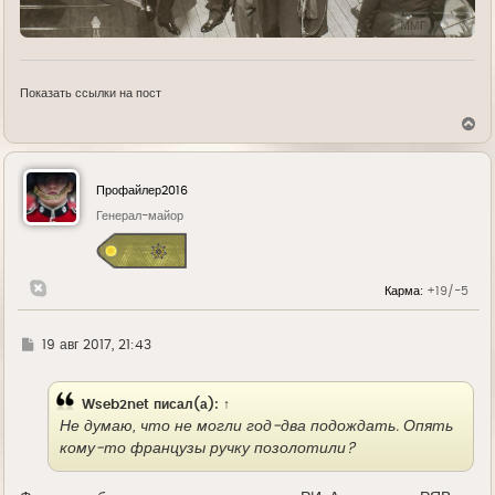
Показать ссылки на пост
В
е
р
н
у
Профайлер2016
т
ь
Генерал-майор
с
я
к
н
Карма:
+19/-5
а
ч
а
л
Г
19 авг 2017, 21:43
у
д
е
Wseb2net
писал(а):
↑
Не думаю, что не могли год-два подождать. Опять
кому-то французы ручку позолотили?