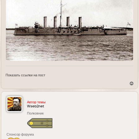
Показать ссылки на пост
В
е
р
н
у
Автор темы
т
Wseb2net
ь
Полковник
с
я
к
н
а
Спонсор форума
ч