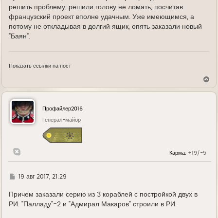
решить проблему, решили голову не ломать, посчитав
французский проект вполне удачным. Уже имеющимся, а
потому не откладывая в долгий ящик, опять заказали новый
"Баян".
Показать ссылки на пост
В
е
р
н
у
Профайлер2016
т
ь
Генерал-майор
с
я
к
н
Карма:
+19/-5
а
ч
а
л
Г
19 авг 2017, 21:29
у
д
е
Причем заказали серию из 3 кораблей с постройкой двух в
РИ. "Палладу"-2 и "Адмирал Макаров" строили в РИ.