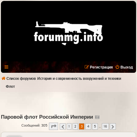
Регистрация
Выход
Список форумов
История и современность вооружений и техники
Флот
Паровой флот Российской Империи
Страница
3
из
16
Сообщений: 305
1
2
3
4
5
…
16
Пред.
След.