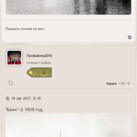
Показать ссылки на пост
В
е
р
н
у
Профайлер2016
т
ь
Генерал-майор
с
я
к
н
Карма:
+19/-5
а
ч
а
л
Г
19 авг 2017, 21:15
у
д
е
"Баян"-2. 1906 год.