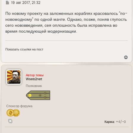
л
Г
19 авг 2017, 21:32
у
д
е
По новому проекту на заложенных кораблях красовалось "по-
новомодному" по одной мачте. Однако, позже, поняв глупость
сего нововведения, сея оплошность была исправлена во
время последующей модернизации.
Показать ссылки на пост
В
е
р
н
у
Автор темы
т
Wseb2net
ь
Полковник
с
я
к
н
а
Спонсор форума
ч
а
л
у
Карма:
+4/-0