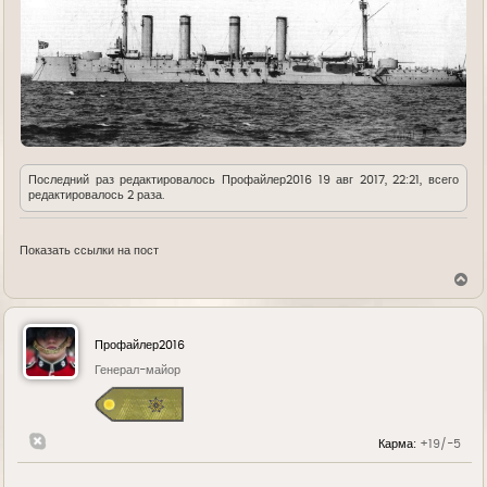
Последний раз редактировалось
Профайлер2016
19 авг 2017, 22:21, всего
редактировалось 2 раза.
Показать ссылки на пост
В
е
р
н
у
Профайлер2016
т
ь
Генерал-майор
с
я
к
н
Карма:
+19/-5
а
ч
а