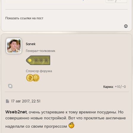
Показать ссылки на пост
В
е
р
н
у
Sanek
т
ь
Генерал-полковник
с
я
к
н
Спонсор форума
а
ч
а
л
Карма:
+10/-0
у
Г
17 авг 2017, 22:51
д
е
Wseb2net
, очень устаревшие к тому времени посудины. Но
совершенно новые постройкой. Вот что проклятые англичане
наделали со своим прогрессом