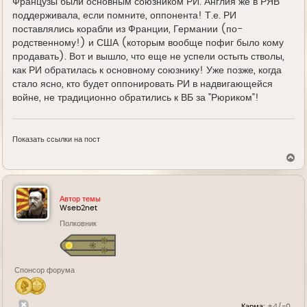
Французы были основным союзником РИ. Англия же в РЯВ
поддерживала, если помните, оппонента! Т.е. РИ
поставлялись корабли из Франции, Германии (по-
родственному!) и США (которым вообще пофиг было кому
продавать). Вот и вышло, что еще не успели остыть стволы,
как РИ обратилась к основному союзнику! Уже позже, когда
стало ясно, кто будет оппонировать РИ в надвигающейся
войне, не традиционно обратились к ВБ за "Рюриком"!
Показать ссылки на пост
В
е
р
н
у
Автор темы
т
Wseb2net
ь
Полковник
с
я
к
н
а
Спонсор форума
ч
а
л
у
Карма:
+4/-0