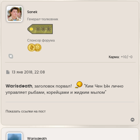
р
н
у
Sanek
т
ь
Генерал-полковник
с
я
к
н
Спонсор форума
а
ч
а
л
Карма:
+10/-0
у
Г
13 янв 2018, 22:08
д
е
Warisdeath
, заголовок порвал!
"Ким Чен Ын лично
управляет рыбами, корейцами и жидким мылом"
Показать ссылки на пост
В
е
р
н
у
Warisdeath