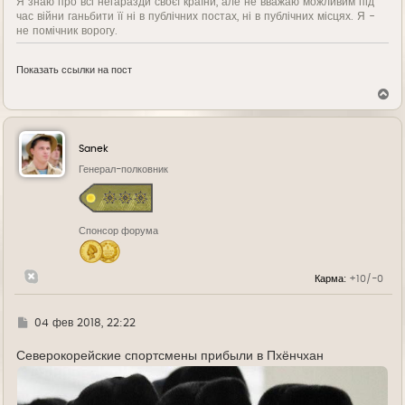
Я знаю про всі негаразди своєї країни, але не вважаю можливим під
час війни ганьбити її ні в публічних постах, ні в публічних місцях. Я -
не помічник ворогу.
Показать ссылки на пост
В
е
р
н
у
Sanek
т
ь
Генерал-полковник
с
я
к
н
Спонсор форума
а
ч
а
л
Карма:
+10/-0
у
Г
04 фев 2018, 22:22
д
е
Северокорейские спортсмены прибыли в Пхёнчхан