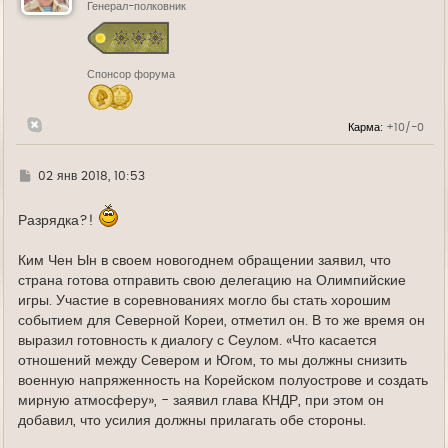
ь
Генерал-полковник
с
я
к
н
Спонсор форума
а
ч
а
л
Карма:
+10/-0
у
Г
02 янв 2018, 10:53
д
е
Разрядка?!
Ким Чен Ын в своем новогоднем обращении заявил, что
страна готова отправить свою делегацию на Олимпийские
игры. Участие в соревнованиях могло бы стать хорошим
событием для Северной Кореи, отметил он. В то же время он
выразил готовность к диалогу с Сеулом. «Что касается
отношений между Севером и Югом, то мы должны снизить
военную напряженность на Корейском полуострове и создать
мирную атмосферу», - заявил глава КНДР, при этом он
добавил, что усилия должны прилагать обе стороны.