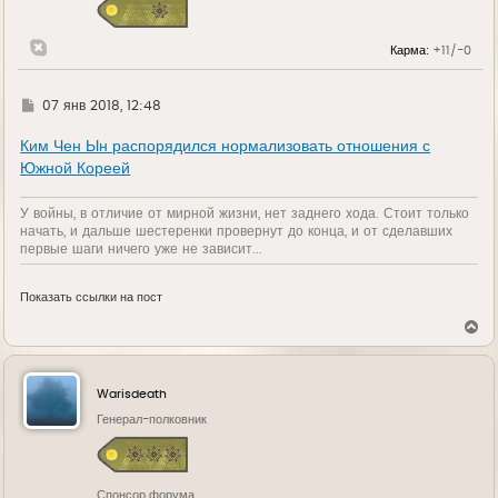
к
н
а
Карма:
+11/-0
ч
а
л
у
Г
07 янв 2018, 12:48
д
е
Ким Чен Ын распорядился нормализовать отношения с
Южной Кореей
У войны, в отличие от мирной жизни, нет заднего хода. Стоит только
начать, и дальше шестеренки провернут до конца, и от сделавших
первые шаги ничего уже не зависит...
Показать ссылки на пост
В
е
р
н
у
Warisdeath
т
ь
Генерал-полковник
с
я
к
н
Спонсор форума
а