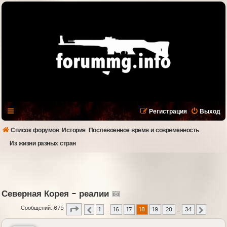
Регистрация
Выход
Список форумов
История
Послевоенное время и современность
Из жизни разных стран
Северная Корея - реалии
Страница
18
из
34
Сообщений: 675
1
…
16
17
18
19
20
…
34
Пред.
След.