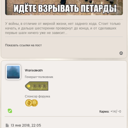
У войны, в отличие от мирной жизни, нет заднего хода. Стоит только
начать, и дальше шестеренки провернут до конца, и от сделавших
первые шаги ничего уже не зависит...
Показать ссылки на пост
В
е
р
н
у
Warisdeath
т
ь
Генерал-полковник
с
я
к
н
Спонсор форума
а
ч
а
л
Карма:
+14/-0
у
Г
13 янв 2018, 22:05