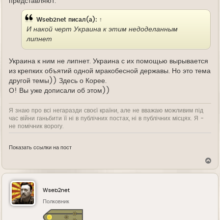
представляют.
Wseb2net
писал(а):
↑
И накой черт Украина к этим недоделанным
липнет
Украина к ним не липнет. Украина с их помощью вырывается
из крепких объятий одной мракобесной державы. Но это тема
другой темы)) Здесь о Корее.
О! Вы уже дописали об этом))
Я знаю про всі негаразди своєї країни, але не вважаю можливим під
час війни ганьбити її ні в публічних постах, ні в публічних місцях. Я -
не помічник ворогу.
Показать ссылки на пост
В
е
р
н
у
Wseb2net
т
ь
Полковник
с
я