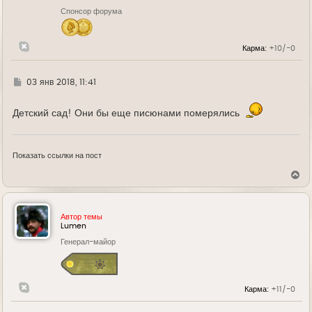
н
Спонсор форума
а
ч
а
л
Карма:
+10/-0
у
Г
03 янв 2018, 11:41
д
е
Детский сад! Они бы еще писюнами померялись
Показать ссылки на пост
В
е
р
н
у
Автор темы
т
Lumen
ь
Генерал-майор
с
я
к
н
а
Карма:
+11/-0
ч
а
л