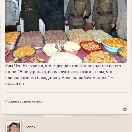
Ким Чен Ын заявил, что «ядерная кнопка» находится на его
столе. "Я не угрожаю, но следует четко знать о том, что
ядерная кнопка находится у меня на рабочем столе", -
сказал он.
Показать ссылки на пост
В
е
р
н
у
Sanek
т