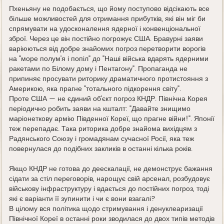
Пхеньяну не подобається, що йому поступово відсікають все
більше можливостей для отримання прибутків, які він міг би
спрямувати на удосконалення ядерної і конвенціональної
зброї. Через це він постійно погрожує США. Бравурні заяви
варіюються від добре знайомих погроз перетворити ворогів
на "море полум'я і попіл" до "Наші війська вдарять ядерними
ракетами по Білому дому і Пентагону". Пропаганда не
припиняє просувати риторику драматичного протистояння з
Америкою, яка прагне "тотального підкорення світу".
Проте США — не єдиний об'єкт погроз КНДР. Північна Корея
періодично робить заяви на кшталт: "Давайте знищимо
маріонеткову армію Південної Кореї, що прагне війни!". Японії
теж перепадає. Така риторика добре знайома вихідцям з
Радянського Союзу і громадянам сучасної Росії, яка теж
повернулася до подібних закликів в останні кілька років.
Якщо КНДР не готова до деескалації, не демонструє бажання
сідати за стіл переговорів, нарощує свій арсенал, розбудовує
військову інфраструктуру і вдається до постійних погроз, тоді
які є варіанти її зупинити і чи є вони взагалі?
В цілому вся політика щодо стримування і денуклеаризації
Північної Кореї в останні роки зводилася до двох типів методів