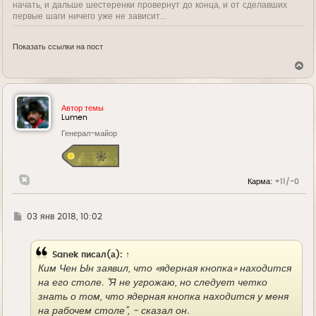
начать, и дальше шестеренки провернут до конца, и от сделавших
первые шаги ничего уже не зависит...
Показать ссылки на пост
В
е
р
н
у
Автор темы
т
Lumen
ь
Генерал-майор
с
я
к
н
а
Карма:
+11/-0
ч
а
л
у
Г
03 янв 2018, 10:02
д
е
Sanek
писал(а):
↑
Ким Чен Ын заявил, что «ядерная кнопка» находится
на его столе. "Я не угрожаю, но следует четко
знать о том, что ядерная кнопка находится у меня
на рабочем столе", - сказал он.