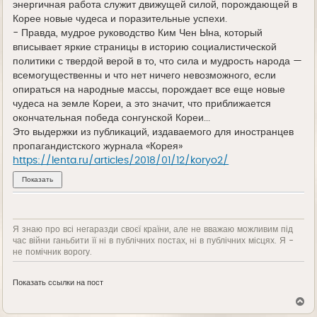
энергичная работа служит движущей силой, порождающей в
Корее новые чудеса и поразительные успехи.
- Правда, мудрое руководство Ким Чен Ына, который
вписывает яркие страницы в историю социалистической
политики с твердой верой в то, что сила и мудрость народа —
всемогущественны и что нет ничего невозможного, если
опираться на народные массы, порождает все еще новые
чудеса на земле Кореи, а это значит, что приближается
окончательная победа сонгунской Кореи...
Это выдержки из публикаций, издаваемого для иностранцев
пропагандистского журнала «Корея»
https://lenta.ru/articles/2018/01/12/koryo2/
Я знаю про всі негаразди своєї країни, але не вважаю можливим під
час війни ганьбити її ні в публічних постах, ні в публічних місцях. Я -
не помічник ворогу.
Показать ссылки на пост
В
е