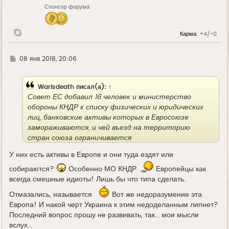
н
Спонсор форума
а
ч
а
л
Карма:
+4/-0
у
Г
08 янв 2018, 20:06
д
е
Warisdeath
писал(а):
↑
Совет ЕС добавил 16 человек и министерство
обороны КНДР к списку физических и юридических
лиц, банковские активы которых в Евросоюзе
замораживаются, и чей въезд на территорию
стран союза ограничивается
У них есть активы в Европе и они туда ездят или
собираются?
Особенно МО КНДР
Европейцы как
всегда смешные идиоты! Лишь бы что типа сделать.
Отмазались, называется
Вот же недоразумение эта
Европа! И накой черт Украина к этим недоделанным липнет?
Последний вопрос прошу не развивать, так... мои мысли
вслух...