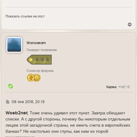
Показать ссылки на пост
В
е
р
н
у
Warisdeath
т
ь
Генерал-полковник
с
я
к
н
Спонсор форума
а
ч
а
л
Карма:
+14/-0
у
Г
08 янв 2018, 20:19
д
е
Wseb2net
, Тоже очень удивил этот пункт. Завтра обещают
списки. А с другой стороны, почему бы некоторым отдельным
лицам этой загадочной страны, не иметь счета в европейских
банках? Не настолько они глупы, как нам их порой