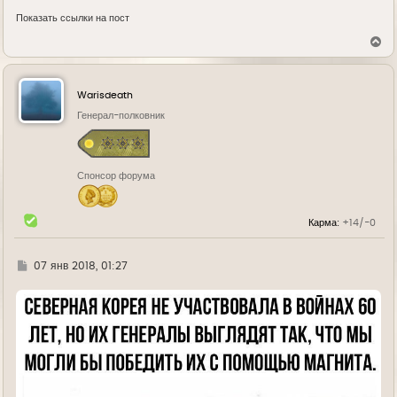
Показать ссылки на пост
В
е
р
н
у
Warisdeath
т
ь
Генерал-полковник
с
я
к
н
Спонсор форума
а
ч
а
л
Карма:
+14/-0
у
Г
07 янв 2018, 01:27
д
е