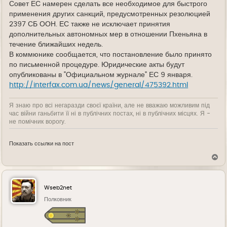
Совет ЕС намерен сделать все необходимое для быстрого
применения других санкций, предусмотренных резолюцией
2397 СБ ООН. ЕС также не исключает принятия
дополнительных автономных мер в отношении Пхеньяна в
течение ближайших недель.
В коммюнике сообщается, что постановление было принято
по письменной процедуре. Юридические акты будут
опубликованы в "Официальном журнале" ЕС 9 января.
http://interfax.com.ua/news/general/475392.html
Я знаю про всі негаразди своєї країни, але не вважаю можливим під
час війни ганьбити її ні в публічних постах, ні в публічних місцях. Я -
не помічник ворогу.
Показать ссылки на пост
В
е
р
н
у
Wseb2net
т
ь
Полковник
с
я
к