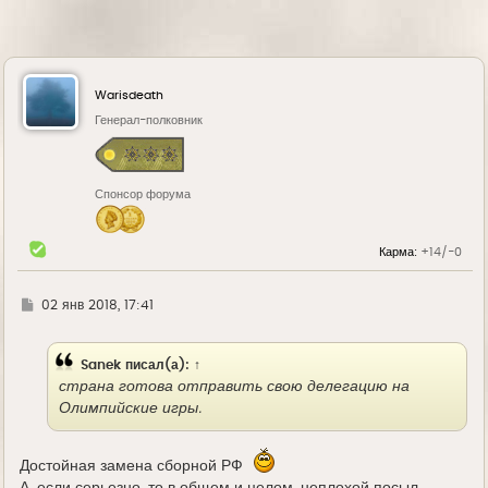
Warisdeath
Генерал-полковник
Спонсор форума
Карма:
+14/-0
Г
02 янв 2018, 17:41
д
е
Sanek
писал(а):
↑
страна готова отправить свою делегацию на
Олимпийские игры.
Достойная замена сборной РФ
А, если серьезно, то в общем и целом, неплохой посыл.