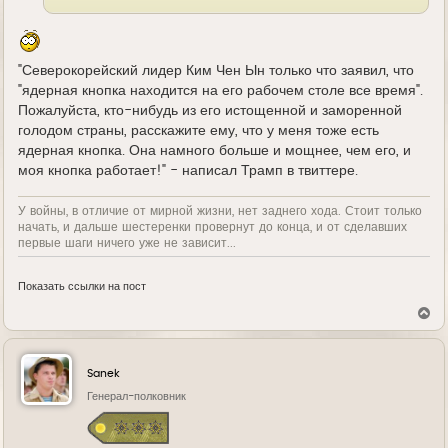
"Северокорейский лидер Ким Чен Ын только что заявил, что
"ядерная кнопка находится на его рабочем столе все время".
Пожалуйста, кто-нибудь из его истощенной и заморенной
голодом страны, расскажите ему, что у меня тоже есть
ядерная кнопка. Она намного больше и мощнее, чем его, и
моя кнопка работает!" - написал Трамп в твиттере.
У войны, в отличие от мирной жизни, нет заднего хода. Стоит только
начать, и дальше шестеренки провернут до конца, и от сделавших
первые шаги ничего уже не зависит...
Показать ссылки на пост
В
е
р
н
у
Sanek
т
ь
Генерал-полковник
с
я
к