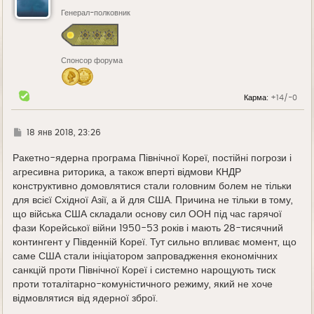
т
ь
Генерал-полковник
с
я
к
н
Спонсор форума
а
ч
а
л
Карма:
+14/-0
у
Г
18 янв 2018, 23:26
д
е
Ракетно-ядерна програма Північної Кореї, постійні погрози і
агресивна риторика, а також вперті відмови КНДР
конструктивно домовлятися стали головним болем не тільки
для всієї Східної Азії, а й для США. Причина не тільки в тому,
що війська США складали основу сил ООН під час гарячої
фази Корейської війни 1950-53 років і мають 28-тисячний
контингент у Південній Кореї. Тут сильно впливає момент, що
саме США стали ініціатором запровадження економічних
санкцій проти Північної Кореї і системно нарощують тиск
проти тоталітарно-комуністичного режиму, який не хоче
відмовлятися від ядерної зброї.