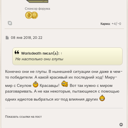
к
н
Спонсор форума
а
ч
а
л
Карма:
+4/-0
у
Г
08 янв 2018, 20:22
д
е
Warisdeath
писал(а):
↑
Не настолько они глупы
Конечно они не глупы. В нынешней ситуации они даже в чем-
то победители. А какой красивый их последний ход! Миру-
мир с Сеулом
Красавцы!
Вот так нужно с миром
разговаривать. А не как некоторые, пытающиеся с помощью
одних идиотов выбраться из-под влияния других
Показать ссылки на пост
В