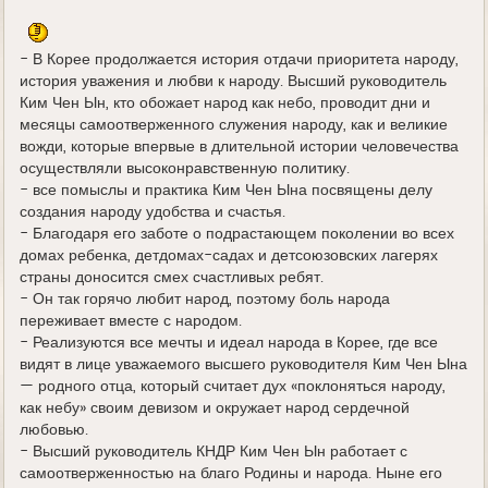
д
е
- В Корее продолжается история отдачи приоритета народу,
история уважения и любви к народу. Высший руководитель
Ким Чен Ын, кто обожает народ как небо, проводит дни и
месяцы самоотверженного служения народу, как и великие
вожди, которые впервые в длительной истории человечества
осуществляли высоконравственную политику.
- все помыслы и практика Ким Чен Ына посвящены делу
создания народу удобства и счастья.
- Благодаря его заботе о подрастающем поколении во всех
домах ребенка, детдомах-садах и детсоюзовских лагерях
страны доносится смех счастливых ребят.
- Он так горячо любит народ, поэтому боль народа
переживает вместе с народом.
- Реализуются все мечты и идеал народа в Корее, где все
видят в лице уважаемого высшего руководителя Ким Чен Ына
— родного отца, который считает дух «поклоняться народу,
как небу» своим девизом и окружает народ сердечной
любовью.
- Высший руководитель КНДР Ким Чен Ын работает с
самоотверженностью на благо Родины и народа. Ныне его