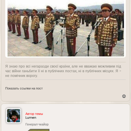
Я знаю про всі негаразди своєї країни, але не вважаю можливим під
час війни ганьбити її ні в публічних постах, ні в публічних місцях. Я -
не помічник ворогу.
Показать ссылки на пост
В
е
р
н
у
Автор темы
т
Lumen
ь
Генерал-майор
с
я