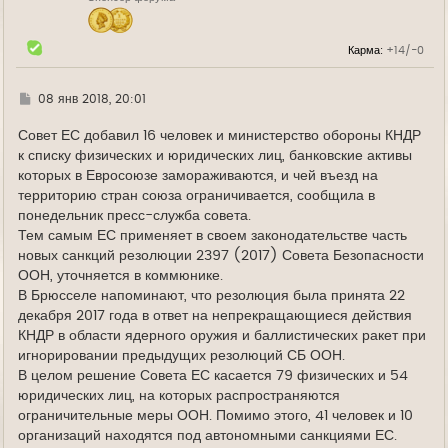
ч
а
л
Карма:
+14/-0
у
Г
08 янв 2018, 20:01
д
е
Совет ЕС добавил 16 человек и министерство обороны КНДР
к списку физических и юридических лиц, банковские активы
которых в Евросоюзе замораживаются, и чей въезд на
территорию стран союза ограничивается, сообщила в
понедельник пресс-служба совета.
Тем самым ЕС применяет в своем законодательстве часть
новых санкций резолюции 2397 (2017) Совета Безопасности
ООН, уточняется в коммюнике.
В Брюсселе напоминают, что резолюция была принята 22
декабря 2017 года в ответ на непрекращающиеся действия
КНДР в области ядерного оружия и баллистических ракет при
игнорировании предыдущих резолюций СБ ООН.
В целом решение Совета ЕС касается 79 физических и 54
юридических лиц, на которых распространяются
ограничительные меры ООН. Помимо этого, 41 человек и 10
организаций находятся под автономными санкциями ЕС.