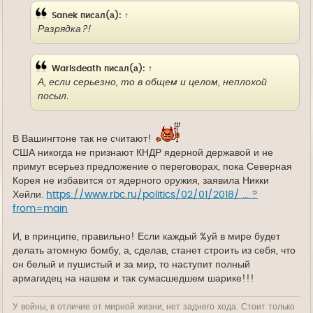
Sanek
писал(а):
↑
Разрядка?!
Warisdeath
писал(а):
↑
А, если серьезно, то в общем и целом, неплохой
посыл.
В Вашингтоне так не считают!
США никогда не признают КНДР ядерной державой и не
примут всерьез предложение о переговорах, пока Северная
Корея не избавится от ядерного оружия, заявила Никки
Хейли.
https://www.rbc.ru/politics/02/01/2018/ ... ?
from=main
И, в принципе, правильно! Если каждый %уй в мире будет
делать атомную бомбу, а, сделав, станет строить из себя, что
он белый и пушистый и за мир, то наступит полный
армагидец на нашем и так сумасшедшем шарике!!!
У войны, в отличие от мирной жизни, нет заднего хода. Стоит только