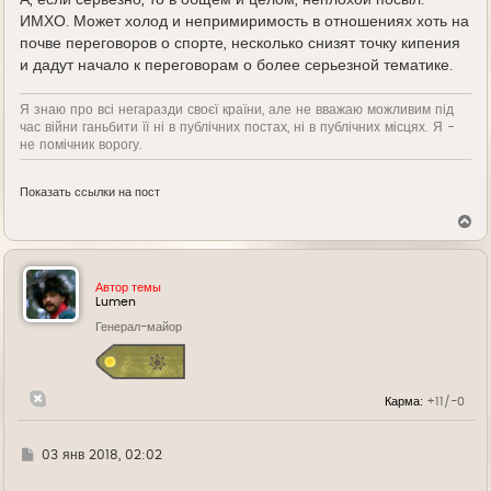
ИМХО. Может холод и непримиримость в отношениях хоть на
почве переговоров о спорте, несколько снизят точку кипения
и дадут начало к переговорам о более серьезной тематике.
Я знаю про всі негаразди своєї країни, але не вважаю можливим під
час війни ганьбити її ні в публічних постах, ні в публічних місцях. Я -
не помічник ворогу.
Показать ссылки на пост
В
е
р
н
у
Автор темы
т
Lumen
ь
Генерал-майор
с
я
к
н
а
Карма:
+11/-0
ч
а
л
у
Г
03 янв 2018, 02:02
д
е