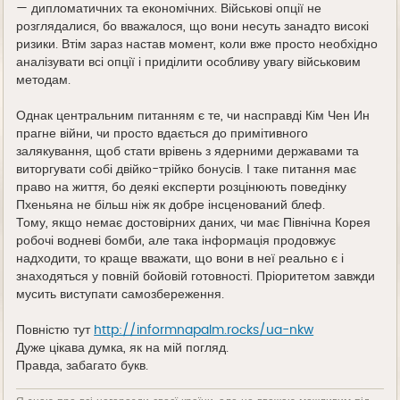
— дипломатичних та економічних. Військові опції не
розглядалися, бо вважалося, що вони несуть занадто високі
ризики. Втім зараз настав момент, коли вже просто необхідно
аналізувати всі опції і приділити особливу увагу військовим
методам.
Однак центральним питанням є те, чи насправді Кім Чен Ин
прагне війни, чи просто вдається до примітивного
залякування, щоб стати врівень з ядерними державами та
виторгувати собі двійко-трійко бонусів. І таке питання має
право на життя, бо деякі експерти розцінюють поведінку
Пхеньяна не більш ніж як добре інсценований блеф.
Тому, якщо немає достовірних даних, чи має Північна Корея
робочі водневі бомби, але така інформація продовжує
надходити, то краще вважати, що вони в неї реально є і
знаходяться у повній бойовій готовності. Пріоритетом завжди
мусить виступати самозбереження.
Повністю тут
http://informnapalm.rocks/ua-nkw
Дуже цікава думка, як на мій погляд.
Правда, забагато букв.