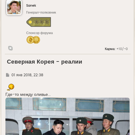
Sanek
Генерал-полковник
Спонсор форума
Карма:
+10/-0
Северная Корея - реалии
Г
01 янв 2018, 22:38
д
е
Где-то между оливье...