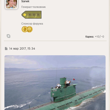
у
Sanek
т
ь
Генерал-полковник
с
я
к
н
Спонсор форума
а
ч
а
л
Карма:
+10/-0
у
Г
14 мар 2017, 15:34
д
е