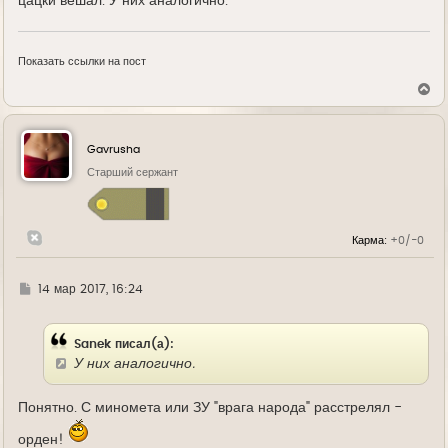
цацки вешал. У них аналогично.
Показать ссылки на пост
В
е
р
н
у
Gavrusha
т
ь
Старший сержант
с
я
к
н
Карма:
+0/-0
а
ч
а
л
Г
14 мар 2017, 16:24
у
д
е
Sanek писал(а):
У них аналогично.
Понятно. С миномета или ЗУ "врага народа" расстрелял -
орден!