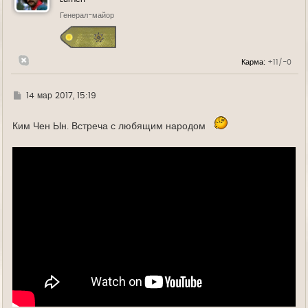
ь
Генерал-майор
с
я
к
н
а
Карма:
+11/-0
ч
а
л
у
Г
14 мар 2017, 15:19
д
е
Ким Чен Ын. Встреча с любящим народом