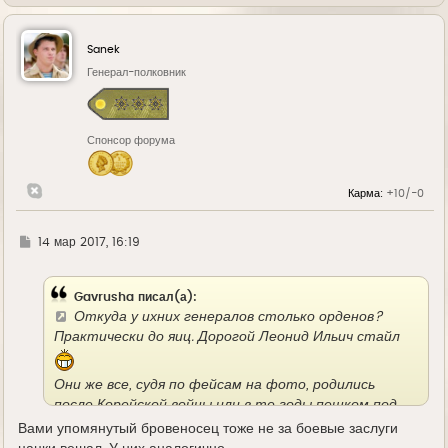
е
р
н
у
Sanek
т
ь
Генерал-полковник
с
я
к
н
Спонсор форума
а
ч
а
л
Карма:
+10/-0
у
Г
14 мар 2017, 16:19
д
е
Gavrusha писал(а):
Откуда у ихних генералов столько орденов?
Практически до яиц. Дорогой Леонид Ильич стайл
Они же все, судя по фейсам на фото, родились
после Корейской войны или в те годы пешком под
стол ходили.
Вами упомянутый бровеносец тоже не за боевые заслуги