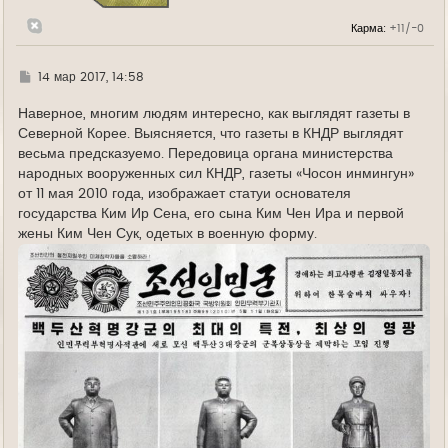
н
а
Карма:
+11/-0
ч
а
л
у
Г
14 мар 2017, 14:58
д
е
Наверное, многим людям интересно, как выглядят газеты в
Северной Корее. Выясняется, что газеты в КНДР выглядят
весьма предсказуемо. Передовица органа министерства
народных вооруженных сил КНДР, газеты «Чосон инмингун»
от 11 мая 2010 года, изображает статуи основателя
государства Ким Ир Сена, его сына Ким Чен Ира и первой
жены Ким Чен Сук, одетых в военную форму.