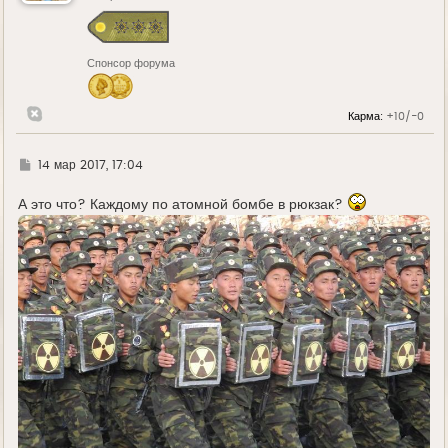
с
я
к
н
Спонсор форума
а
ч
а
л
Карма:
+10/-0
у
Г
14 мар 2017, 17:04
д
е
А это что? Каждому по атомной бомбе в рюкзак?