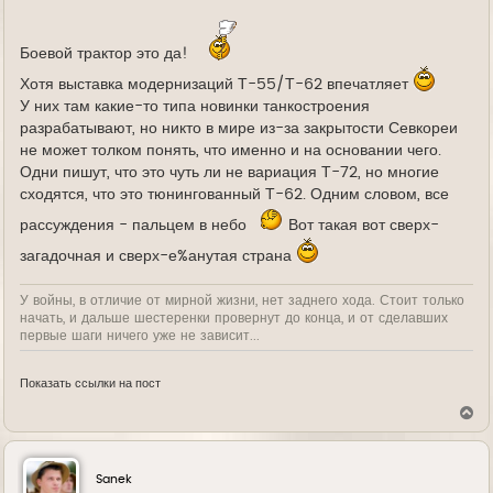
Боевой трактор это да!
Хотя выставка модернизаций Т-55/Т-62 впечатляет
У них там какие-то типа новинки танкостроения
разрабатывают, но никто в мире из-за закрытости Севкореи
не может толком понять, что именно и на основании чего.
Одни пишут, что это чуть ли не вариация Т-72, но многие
сходятся, что это тюнингованный Т-62. Одним словом, все
рассуждения - пальцем в небо
Вот такая вот сверх-
загадочная и сверх-е%анутая страна
У войны, в отличие от мирной жизни, нет заднего хода. Стоит только
начать, и дальше шестеренки провернут до конца, и от сделавших
первые шаги ничего уже не зависит...
Показать ссылки на пост
В
е
р
н
у
Sanek
т