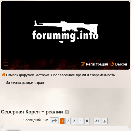
Регистрация
Выход
Список форумов
История
Послевоенное время и современность
Из жизни разных стран
Северная Корея - реалии
Страница
1
из
34
Сообщений: 675
1
2
3
4
5
…
34
След.