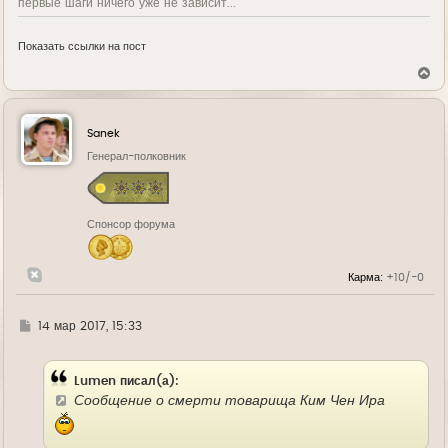
первые шаги ничего уже не зависит...
Показать ссылки на пост
В
е
р
н
у
Sanek
т
ь
Генерал-полковник
с
я
к
н
Спонсор форума
а
ч
а
л
Карма:
+10/-0
у
Г
14 мар 2017, 15:33
д
е
Lumen писал(а):
Сообщение о смерти товарища Ким Чен Ира