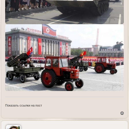
Показать ссылки на пост
В
е
р
н