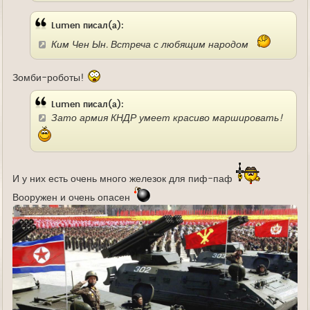
Lumen писал(а):
Ким Чен Ын. Встреча с любящим народом
Зомби-роботы!
Lumen писал(а):
Зато армия КНДР умеет красиво маршировать!
И у них есть очень много железок для пиф-паф
Вооружен и очень опасен