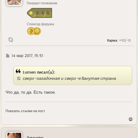
ь
Генерал-полковник
с
я
к
н
Спонсор форума
а
ч
а
л
Карма:
+10/-0
у
Г
14 мар 2017, 15:51
д
е
Lumen писал(а):
сверх-загадочная и сверх-е%анутая страна
Что да, то да. Есть такое.
Показать ссылки на пост
В
е
р
н
у
Gavrusha