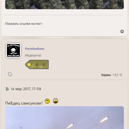
Показать ссылки на пост
В
е
р
н
у
Parabellum
т
ь
Модератор
с
я
к
н
Карма:
+0/-0
а
ч
а
л
Г
14 мар 2017, 17:09
у
д
е
Пи$дец самсунгам!