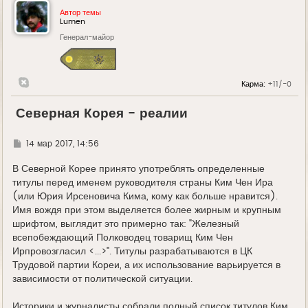
Автор темы
Lumen
Генерал-майор
Карма:
+11/-0
Северная Корея - реалии
Г
14 мар 2017, 14:56
д
е
В Северной Корее принято употреблять определенные
титулы перед именем руководителя страны Ким Чен Ира
(или Юрия Ирсеновича Кима, кому как больше нравится).
Имя вождя при этом выделяется более жирным и крупным
шрифтом, выглядит это примерно так: "Железный
всепобеждающий Полководец товарищ Ким Чен
Ирпровозгласил <...>". Титулы разрабатываются в ЦК
Трудовой партии Кореи, а их использование варьируется в
зависимости от политической ситуации.
Историки и журналисты собрали полный список титулов Ким