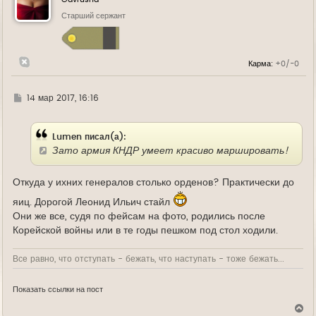
т
ь
Старший сержант
с
я
к
н
Карма:
+0/-0
а
ч
а
л
Г
14 мар 2017, 16:16
у
д
е
Lumen писал(а):
Зато армия КНДР умеет красиво маршировать!
Откуда у ихних генералов столько орденов? Практически до
яиц. Дорогой Леонид Ильич стайл
Они же все, судя по фейсам на фото, родились после
Корейской войны или в те годы пешком под стол ходили.
Все равно, что отступать - бежать, что наступать - тоже бежать...
Показать ссылки на пост
В