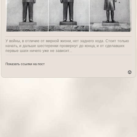
У войны, в отличие от мирной жизни, нет заднего хода. Стоит только
начать, и дальше шестеренки провернут до конца, и от сделавших
первые шаги ничего уже не зависит...
Показать ссылки на пост
В
е
р
н
у
т
ь
с
я
к
н
а
ч
а
л
у