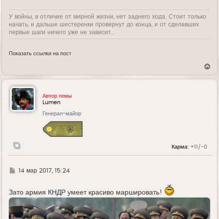
У войны, в отличие от мирной жизни, нет заднего хода. Стоит только
начать, и дальше шестеренки провернут до конца, и от сделавших
первые шаги ничего уже не зависит...
Показать ссылки на пост
В
е
р
н
у
Автор темы
т
Lumen
ь
Генерал-майор
с
я
к
н
а
Карма:
+11/-0
ч
а
л
у
Г
14 мар 2017, 15:24
д
е
Зато армия КНДР умеет красиво маршировать!