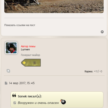
Показать ссылки на пост
В
е
р
н
у
Автор темы
т
Lumen
ь
Генерал-майор
с
я
к
н
а
Карма:
+11/-0
ч
а
л
у
Г
14 мар 2017, 15:45
д
е
Sanek писал(а):
Вооружен и очень опасен