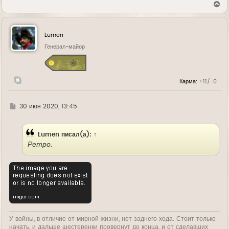
В
е
р
н
у
Lumen
т
ь
Генерал-майор
с
я
к
н
Карма:
+11/-0
а
ч
а
л
Г
30 июн 2020, 13:45
у
д
е
Lumen
писал(а):
↑
Ретро.
У войны, в отличие от мирной жизни, нет заднего хода. Стоит только
начать, и дальше шестеренки провернут до конца, и от сделавших