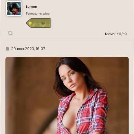
н
у
Lumen
т
ь
Генерал-майор
с
я
к
н
Карма:
+11/-0
а
ч
а
л
Г
29 июн 2020, 16:07
у
д
е