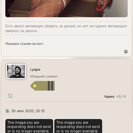
Есть много желающих убивать за деньги, но нет ни одного желающего
умирать за деньги...
Показать ссылки на пост
В
е
р
н
у
Lyapis
т
ь
Младший сержант
с
я
к
н
Карма:
+0/-0
а
ч
а
л
Г
30 июн 2020, 20:15
у
д
е