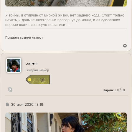
У войны, в отличие от мирной жизни, нет заднего хода. Стоит только
начать, и дальше шестеренки провернут до конца, и от сделавших
первые шаги ничего уже не зависит...
Показать ссылки на пост
В
е
р
н
у
Lumen
т
ь
Генерал-майор
с
я
к
н
Карма:
+11/-0
а
ч
а
л
Г
30 июн 2020, 13:19
у
д
е