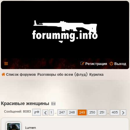
Регистрация
Выход
Список форумов
Разговоры обо всем (флуд)
Курилка
Красивые женщины
Страница
249
из
405
Сообщений: 8083
1
…
247
248
249
250
251
…
405
Пред.
Сл
Lumen