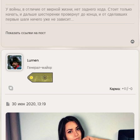
У войны, в отличие от мирной жизни, нет заднего хода. Стоит только
начать, и дальше шестеренки провернут до конца, и от сделавших
первые шаги ничего уже не зависит...
Показать ссылки на пост
В
е
р
н
у
Lumen
т
ь
Генерал-майор
с
я
к
н
Карма:
+11/-0
а
ч
а
л
Г
30 июн 2020, 13:19
у
д
е