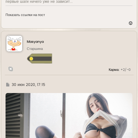
первые шаги ничего уже не зависит...
Показать ссылки на пост
В
е
р
н
у
Masyanya
т
ь
Старшина
с
я
к
н
Карма:
+2/-0
а
ч
а
л
Г
30 июн 2020, 17:15
у
д
е