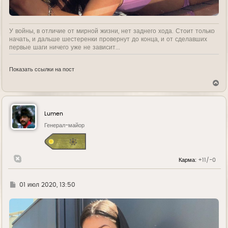
У войны, в отличие от мирной жизни, нет заднего хода. Стоит только
начать, и дальше шестеренки провернут до конца, и от сделавших
первые шаги ничего уже не зависит...
Показать ссылки на пост
В
е
р
н
у
Lumen
т
ь
Генерал-майор
с
я
к
н
Карма:
+11/-0
а
ч
а
л
Г
01 июл 2020, 13:50
у
д
е