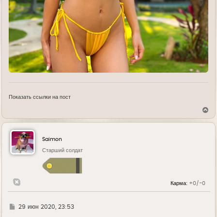
Показать ссылки на пост
В
е
р
н
у
Saimon
т
ь
Старший солдат
с
я
к
н
Карма:
+0/-0
а
ч
а
л
Г
29 июн 2020, 23:53
у
д