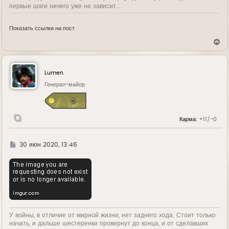
первые шаги ничего уже не зависит...
Показать ссылки на пост
В
е
р
н
у
Lumen
т
ь
Генерал-майор
с
я
к
н
Карма:
+11/-0
а
ч
а
л
Г
30 июн 2020, 13:46
у
д
е
У войны, в отличие от мирной жизни, нет заднего хода. Стоит только
начать, и дальше шестеренки провернут до конца, и от сделавших