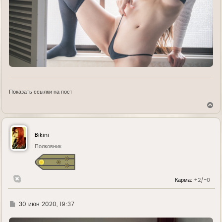
Показать ссылки на пост
В
е
р
н
у
Bikini
т
ь
Полковник
с
я
к
н
Карма:
+2/-0
а
ч
а
л
Г
30 июн 2020, 19:37
у
д
е