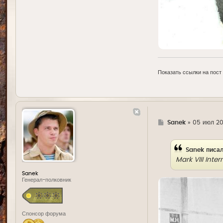
Показать ссылки на пост
Г
Sanek
»
05 июл 20
д
е
Sanek
писал
Mark VIII Int
Sanek
Генерал-полковник
Спонсор форума