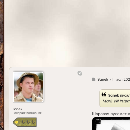
Г
Sanek
»
11 июл 202
д
е
Sanek
писал
Mark VIII Int
Sanek
Генерал-полковник
Шаровая пулеметная