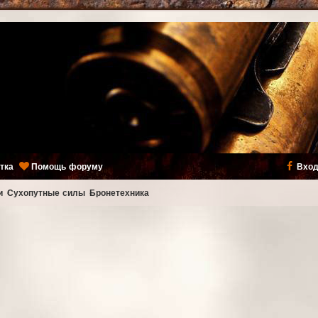
тка
Помощь форуму
Вход
и
Сухопутные силы
Бронетехника