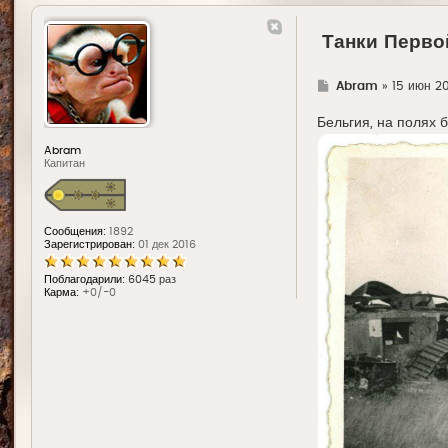
Танки Перво
Г
Abram
»
15 июн 20
д
е
Бельгия, на полях 
Abram
Капитан
Сообщения:
1892
Зарегистрирован:
01 дек 2016
Поблагодарили:
6045 раз
Карма:
+0/-0