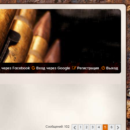
 через Facebook
Вход через Google
Регистрация
Выход
Сообщений: 102
1
2
3
4
5
6
Пред.
След.