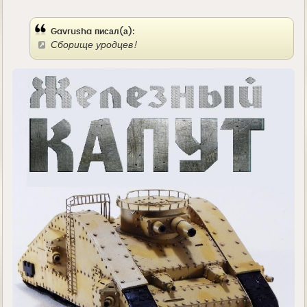
д
е
Gavrusha писал(а):
Сборище уродцев!