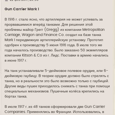
у
д
е
Gun Carrier Mark I
В 1916 г. стало ясно, что артиллерия не может успевать за
прорвавшимися вперёд танками. Для решения этой
проблемы майор Грегг (Gregg) из компании Metropolitan
Carriage, Wagon and Finance Co. создал на базе танка
Mark I передвижную артиллерийскую установку. Прототип
одобрен к производству 5 июня 1916 года. В июле того же
года началось производство. Было заказано 50 экземпляров
компании Kitson & Co из г. Лидс. Поставки в армию начались
в июне 1917 г.
На танк устанавливали 5-дюймовое полевое орудие, или 6-
дюймовую гаубицу. В теории орудие должно было стрелять с
танка, но в реальности это было возможно только с гаубицей.
Другие виды пушек приходилось снимать с танка при помощи
специальных механизмов. Пушечные колёса крепились на
бортах танка.
В июле 1917 г. из 48 танков сформировали две Gun Carrier
Companies. Применялись во Франции. Использовались, в