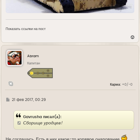
Показать ссылки на пост
В
е
р
н
у
Abram
т
ь
Капитан
с
я
к
н
Карма:
+0/-0
а
ч
а
л
Г
21 фев 2017, 00:29
у
д
е
Gavrusha писал(а):
Сборище уродцев!
Не соглашусь. Есть в них какое-то корявое очарование