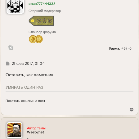
у
иван777444333
т
ь
Старший модератор
с
я
к
н
Спонсор форума
а
ч
а
л
Карма:
+6/-0
у
Г
21 фев 2017, 01:04
д
е
Оставить, как памятник.
УМИРАТЬ ОДИН РАЗ
Показать ссылки на пост
В
е
р
н
у
Автор темы
т
Wseb2net
ь