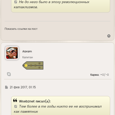
Не до него было в эпоху революционных
катаклизмов.
Показать ссылки на пост
В
е
р
н
у
Abram
т
ь
Капитан
с
я
к
н
Карма:
+0/-0
а
ч
а
л
Г
21 фев 2017, 01:15
у
д
е
Wseb2net писал(а):
Тем более в те годы никто ее не воспринимал
как памятник