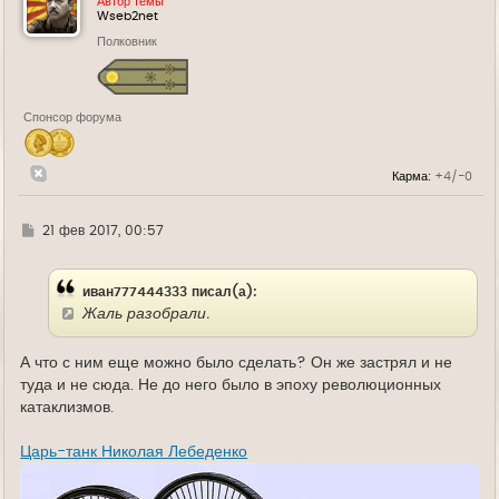
Автор темы
т
Wseb2net
ь
Полковник
с
я
к
н
а
Спонсор форума
ч
а
л
у
Карма:
+4/-0
Г
21 фев 2017, 00:57
д
е
иван777444333 писал(а):
Жаль разобрали.
А что с ним еще можно было сделать? Он же застрял и не
туда и не сюда. Не до него было в эпоху революционных
катаклизмов.
Царь-танк Николая Лебеденко