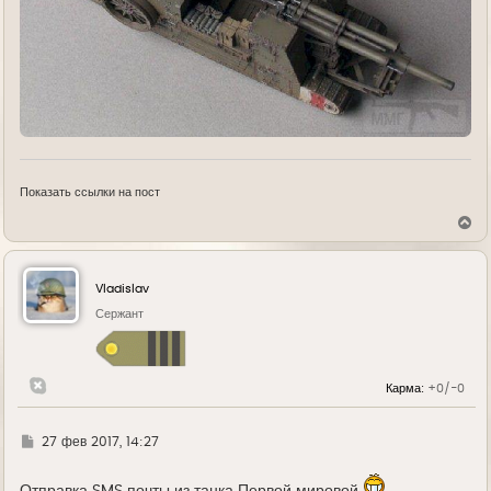
Показать ссылки на пост
В
е
р
н
у
Vladislav
т
ь
Сержант
с
я
к
н
Карма:
+0/-0
а
ч
а
л
Г
27 фев 2017, 14:27
у
д
е
Отправка
SMS
почты из танка Первой мировой