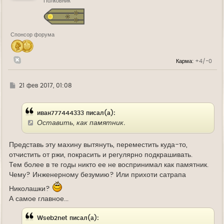
Полковник
с
я
к
н
а
Спонсор форума
ч
а
л
у
Карма:
+4/-0
Г
21 фев 2017, 01:08
д
е
иван777444333 писал(а):
Оставить, как памятник.
Представь эту махину вытянуть, переместить куда-то,
отчистить от ржи, покрасить и регулярно подкрашивать.
Тем более в те годы никто ее не воспринимал как памятник.
Чему? Инженерному безумию? Или прихоти сатрапа
Николашки?
А самое главное...
Wseb2net писал(а):