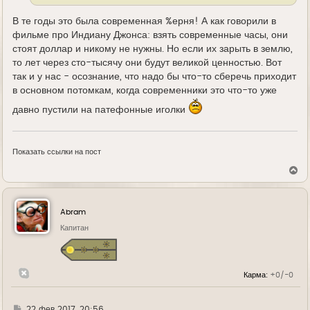
В те годы это была современная %ерня! А как говорили в
фильме про Индиану Джонса: взять современные часы, они
стоят доллар и никому не нужны. Но если их зарыть в землю,
то лет через сто-тысячу они будут великой ценностью. Вот
так и у нас - осознание, что надо бы что-то сберечь приходит
в основном потомкам, когда современники это что-то уже
давно пустили на патефонные иголки
Показать ссылки на пост
В
е
р
н
у
Abram
т
ь
Капитан
с
я
к
н
Карма:
+0/-0
а
ч
а
л
Г
22 фев 2017, 20:56