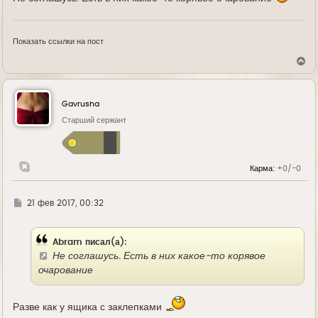
Показать ссылки на пост
В
е
р
н
у
Gavrusha
т
ь
Старший сержант
с
я
к
н
Карма:
+0/-0
а
ч
а
л
Г
21 фев 2017, 00:32
у
д
е
Abram писал(а):
Не соглашусь. Есть в них какое-то корявое
очарование
Разве как у ящика с заклепками