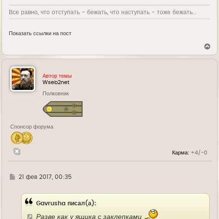
Все равно, что отступать - бежать, что наступать - тоже бежать...
Показать ссылки на пост
В
е
р
н
у
Автор темы
т
Wseb2net
ь
Полковник
с
я
к
н
а
Спонсор форума
ч
а
л
у
Карма:
+4/-0
Г
21 фев 2017, 00:35
д
е
Gavrusha писал(а):
Разве как у ящика с заклепками