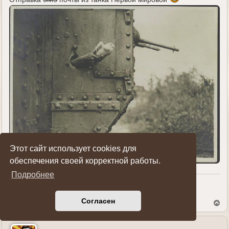
Этот сайт использует cookies для
обеспечения своей корректной работы.
Подробнее
Показать ссылки на пост
Согласен
В
е
р
н