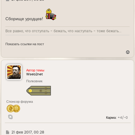
у
д
е
Сборище уродцев!
Все равно, что отступать - бежать, что наступать - тоже бежать...
Показать ссылки на пост
В
е
р
н
у
Автор темы
т
Wseb2net
ь
Полковник
с
я
к
н
а
Спонсор форума
ч
а
л
у
Карма:
+4/-0
Г
21 фев 2017, 00:28