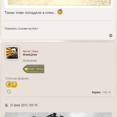
Танки тоже попадали в плен...
Показать ссылки на пост
В
е
р
н
у
Автор темы
т
Wseb2net
ь
Полковник
с
я
к
н
а
Спонсор форума
ч
а
л
у
Карма:
+4/-0
Г
21 фев 2017, 00:15
д
е