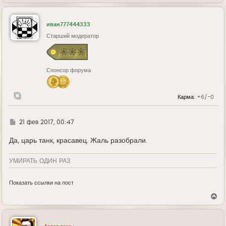
е
р
н
у
иван777444333
т
ь
Старший модератор
с
я
к
н
Спонсор форума
а
ч
а
л
Карма:
+6/-0
у
Г
21 фев 2017, 00:47
д
е
Да, царь танк, красавец. Жаль разобрали.
УМИРАТЬ ОДИН РАЗ
Показать ссылки на пост
В
е
р
н
у