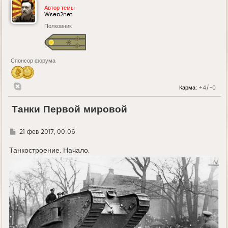
Автор темы
Wseb2net
Полковник
Спонсор форума
Карма:
+4/-0
Танки Первой мировой
Г
21 фев 2017, 00:06
д
е
Танкостроение. Начало.