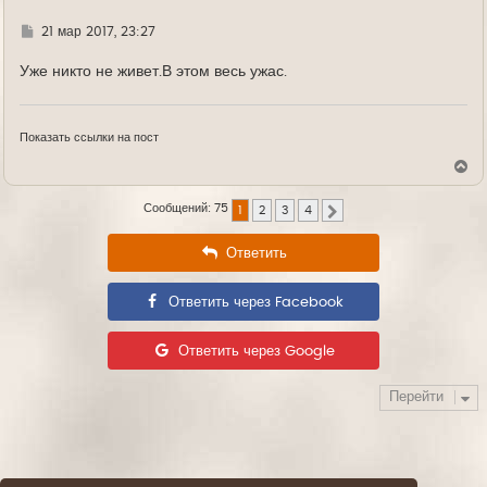
Г
21 мар 2017, 23:27
д
е
Уже никто не живет.В этом весь ужас.
Показать ссылки на пост
В
е
р
Сообщений: 75
1
2
3
4
н
След.
у
т
Ответить
ь
с
я
Ответить через Facebook
к
н
а
ч
Ответить через Google
а
л
у
Перейти