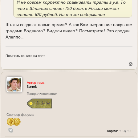
И не совсем корректно сравнивать траты в у.е. То
что в Штатах стоит 100 долл. в России может
стоить 100 рублей. На то же содержание
военнослужащих или питание. Но однозначно
Штаты создают новые армии? А как Вам вчерашние накрытие
траты США больше в разы! В том числе и по
градами Водяного? Видели видео? Посмотрите! Это сродни
озвученным Вами причинам. Хотя чтобы
Алеппо...
разобраться конкретней, нужно увидеть расходы
Пентагона по статьям. НИОКР, содержание баз и
т.д. Я думаю что-то подобное публикуют.
Показать ссылки на пост
В
е
р
н
у
Автор темы
т
Sanek
ь
Генерал-полковник
с
я
к
н
а
Спонсор форума
ч
а
л
у
Карма:
+10/-0