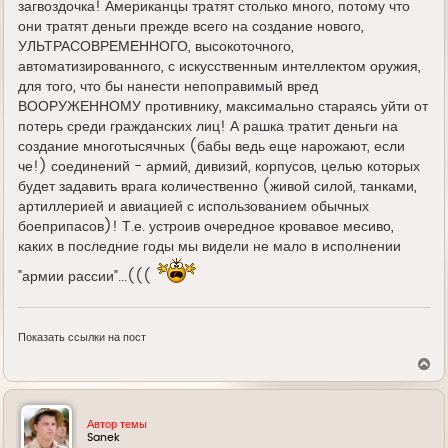
загвоздочка! Американцы тратят столько много, потому что
они тратят деньги прежде всего на создание нового,
УЛЬТРАСОВРЕМЕННОГО, высокоточного,
автоматизированного, с искусственным интеллектом оружия,
для того, что бы нанести непоправимый вред
ВООРУЖЕННОМУ противнику, максимально стараясь уйти от
потерь среди гражданских лиц! А рашка тратит деньги на
создание многотысячных (бабы ведь еще нарожают, если
че!) соединений - армий, дивизий, корпусов, целью которых
будет задавить врага количественно (живой силой, танками,
артиллерией и авиацией с использованием обычных
боеприпасов)! Т.е. устроив очередное кровавое месиво,
каких в последние годы мы видели не мало в исполнении
"армии рассии"...(((
Показать ссылки на пост
В
е
р
н
у
Автор темы
т
Sanek
ь