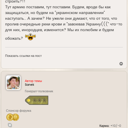
строить?!!
Тут армию поставим, тут поставим. Будем, вроде бы как
защищаться, но будем на "украинском направлении"
наступать... А зачем? Не ужели они думают, что от того, что
пролив очередные реки крови и "завоевав Украину(((" что-то
для них, инородцев, изменится? Мы их полюбим и будем
обожать?
Показать ссылки на пост
В
е
р
н
у
Автор темы
т
Sanek
ь
Генерал-полковник
с
я
к
н
а
Спонсор форума
ч
а
л
у
Карма:
+10/-0