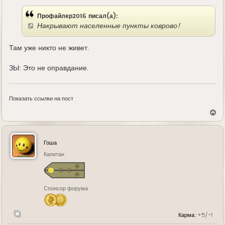
е
Профайлер2016 писал(а):
Накрывают населенные пункты коврово!
Там уже никто не живет.
ЗЫ: Это не оправдание.
Показать ссылки на пост
В
е
р
н
у
Гоша
т
ь
Капитан
с
я
к
н
Спонсор форума
а
ч
а
л
Карма:
+5/-1
у