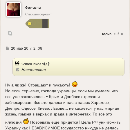
н
у
Gavrusha
т
ь
Старший сержант
с
я
к
н
Карма:
+0/-0
а
ч
а
л
Г
20 мар 2017, 21:08
у
д
е
Sanek писал(а):
Нагнетают
Ну а як же! Стращают и пужають!
Но если серьезно, господа украинцы, если мы думаем, что
все уже закончилось - Крым и Донбасс отрезан и
заблокирован. Все это далеко и нас в наших Харькове,
Днепре, Одессе, Киеве, Львове.... не касается, у нас мирная
жизнь, грызня в верхах и зрада в интернетах. То все это
иллюзия
Повоевать еще придется! Цель РФ уничтожить
Украину как НЕЗАВИСИМОЕ государство никуда не делась.