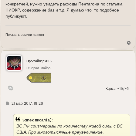
конкретней, нужно увидеть расходы Пентагона по статьям.
НИОКР, содержание баз и т.д. Я думаю что-то подобное
публикуют.
Показать ссылки на пост
В
е
р
н
у
Профайлер2016
т
ь
Генерал-майор
с
я
к
н
Карма:
+19/-5
а
ч
а
л
Г
21 мар 2017, 19:26
у
д
е
Sanek писал(а):
ВС РФ соизмеримы по количеству живой силы с ВС
США. Про многотысячные преувеличение.