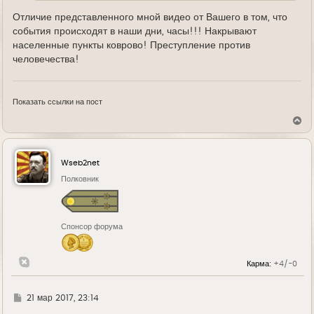
Отличие представленного мной видео от Вашего в том, что
события происходят в наши дни, часы!!! Накрывают
населенные пункты коврово! Преступление против
человечества!
Показать ссылки на пост
В
е
р
н
у
Wseb2net
т
ь
Полковник
с
я
к
н
Спонсор форума
а
ч
а
л
Карма:
+4/-0
у
Г
21 мар 2017, 23:14
д