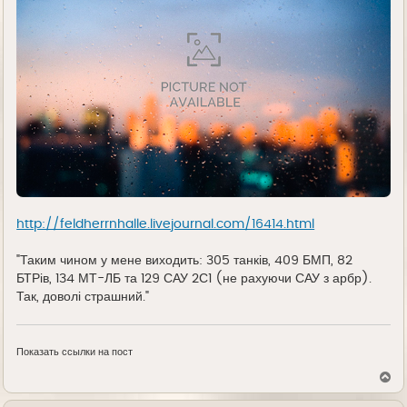
http://feldherrnhalle.livejournal.com/16414.html
"Таким чином у мене виходить: 305 танків, 409 БМП, 82
БТРів, 134 МТ-ЛБ та 129 САУ 2С1 (не рахуючи САУ з арбр).
Так, доволі страшний."
Показать ссылки на пост
В
е
р