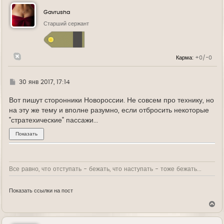
н
у
Gavrusha
т
ь
Старший сержант
с
я
к
н
Карма:
+0/-0
а
ч
а
л
Г
30 янв 2017, 17:14
у
д
е
Вот пишут сторонники Новороссии. Не совсем про технику, но
на эту же тему и вполне разумно, если отбросить некоторые
"стратехические" пассажи...
Все равно, что отступать - бежать, что наступать - тоже бежать...
Показать ссылки на пост
В
е
р