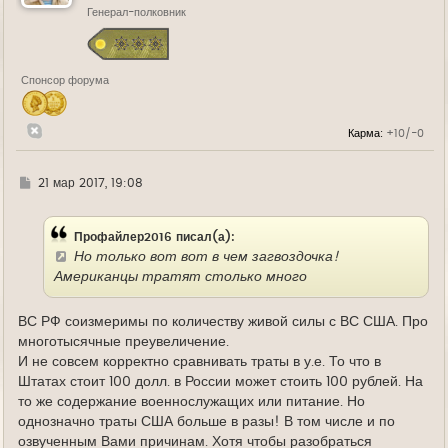
Генерал-полковник
с
я
к
н
а
Спонсор форума
ч
а
л
у
Карма:
+10/-0
Г
21 мар 2017, 19:08
д
е
Профайлер2016 писал(а):
Но только вот вот в чем загвоздочка!
Американцы тратят столько много
ВС РФ соизмеримы по количеству живой силы с ВС США. Про
многотысячные преувеличение.
И не совсем корректно сравнивать траты в у.е. То что в
Штатах стоит 100 долл. в России может стоить 100 рублей. На
то же содержание военнослужащих или питание. Но
однозначно траты США больше в разы! В том числе и по
озвученным Вами причинам. Хотя чтобы разобраться