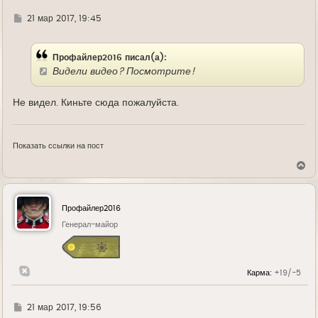
Г
21 мар 2017, 19:45
д
е
Профайлер2016 писал(а):
Видели видео? Посмотрите!
Не видел. Киньте сюда пожалуйста.
Показать ссылки на пост
В
е
р
н
у
Профайлер2016
т
ь
Генерал-майор
с
я
к
н
Карма:
+19/-5
а
ч
а
л
Г
21 мар 2017, 19:56
у
д