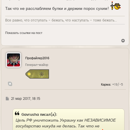
Так что не расслабляем булки и держим порох сухим!
Все равно, что отступать - бежать, что наступать - тоже бежать...
Показать ссылки на пост
В
е
р
н
у
Профайлер2016
т
ь
Генерал-майор
с
я
к
н
Карма:
+19/-5
а
ч
а
л
Г
21 мар 2017, 18:15
у
д
е
Gavrusha писал(а):
Цель РФ уничтожить Украину как НЕЗАВИСИМОЕ
государство никуда не делась. Так что не