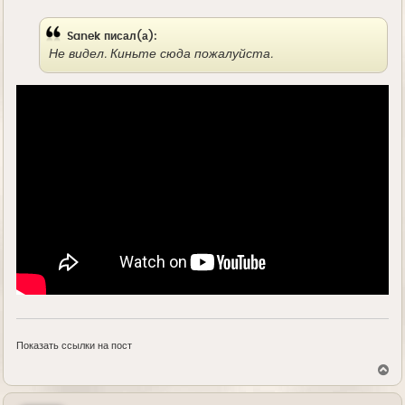
е
Sanek писал(а):
Не видел. Киньте сюда пожалуйста.
Показать ссылки на пост
В
е
р