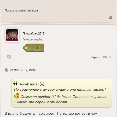
Показать ссылки на пост
В
е
р
н
у
Профайлер2016
т
ь
Генерал-майор
с
я
к
н
Карма:
+19/-5
а
ч
а
л
Г
21 мар 2017, 19:01
у
д
е
Sanek писал(а):
По сравнению с американцами они тратят мизер!
Семьсот лярдов !!! бюджет Пентагона, у этих
- каких-то сорок-пятьдесят.
В плане бюджета - согласен! Но только вот вот в чем