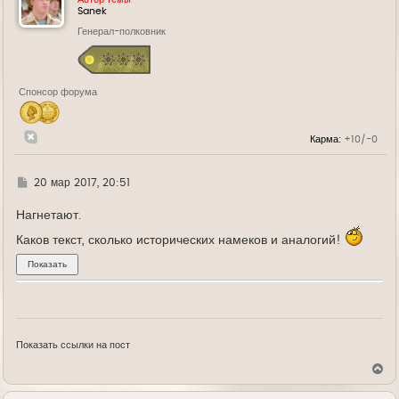
т
Sanek
ь
Генерал-полковник
с
я
к
н
а
Спонсор форума
ч
а
л
у
Карма:
+10/-0
Г
20 мар 2017, 20:51
д
е
Нагнетают.
Каков текст, сколько исторических намеков и аналогий!
Показать ссылки на пост
В
е
р