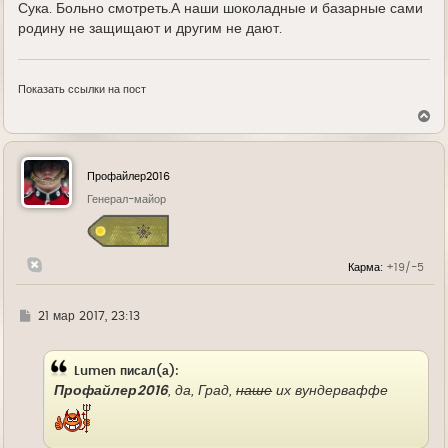
Сука. Больно смотреть.А наши шоколадные и базарные сами
родину не защищают и другим не дают.
Показать ссылки на пост
В
е
р
н
у
Профайлер2016
т
ь
Генерал-майор
с
я
к
н
Карма:
+19/-5
а
ч
а
л
Г
21 мар 2017, 23:13
у
д
е
Lumen писал(а):
Профайлер2016
, да, Град,
наше
их вундерваффе