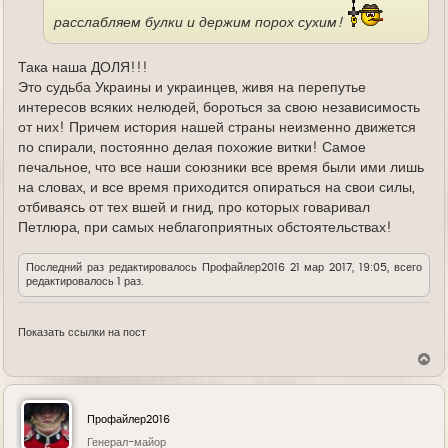
расслабляем булки и держим порох сухим!
Така наша ДОЛЯ!!!
Это судьба Украины и украинцев, живя на перепутье
интересов всяких нелюдей, бороться за свою независимость
от них! Причем история нашей страны неизменно движется
по спирали, постоянно делая похожие витки! Самое
печальное, что все наши союзники все время были ими лишь
на словах, и все время приходится опираться на свои силы,
отбиваясь от тех вшей и гнид, про которых говаривал
Петлюра, при самых неблагоприятных обстоятельствах!
Последний раз редактировалось
Профайлер2016
21 мар 2017, 19:05, всего
редактировалось 1 раз.
Показать ссылки на пост
В
е
р
н
у
Профайлер2016
т
ь
Генерал-майор