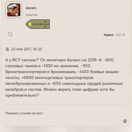
н
у
Abram
т
ь
Капитан
с
я
к
н
Карма:
+0/-0
а
ч
а
л
Г
23 янв 2017, 16:23
у
д
е
А у ВСУ сколько? По милитари баланс на 2016-й: ~800
строевых танков и ~1300 на хранении, ~950
бронетранспортеров и бронемашин, ~1400 боевых машин
пехоты, ~6800 многоцелевых транспортеров
легкобронированных и ~650 самоходных орудий различных
калибров и систем. Можно верить этим цифрам хотя бы
приблизительно?
Показать ссылки на пост
В
е
р