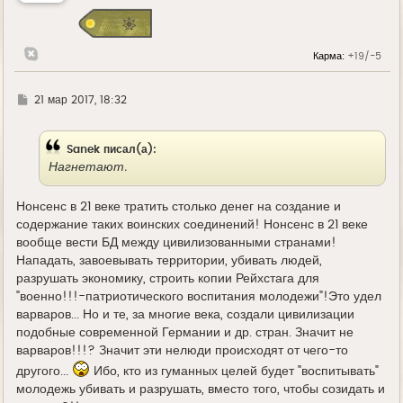
с
я
к
н
Карма:
+19/-5
а
ч
а
л
Г
21 мар 2017, 18:32
у
д
е
Sanek писал(а):
Нагнетают.
Нонсенс в 21 веке тратить столько денег на создание и
содержание таких воинских соединений! Нонсенс в 21 веке
вообще вести БД между цивилизованными странами!
Нападать, завоевывать территории, убивать людей,
разрушать экономику, строить копии Рейхстага для
"военно!!!-патриотического воспитания молодежи"!Это удел
варваров... Но и те, за многие века, создали цивилизации
подобные современной Германии и др. стран. Значит не
варваров!!!? Значит эти нелюди происходят от чего-то
другого...
Ибо, кто из гуманных целей будет "воспитывать"
молодежь убивать и разрушать, вместо того, чтобы созидать и