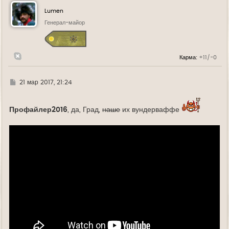
н
у
Lumen
т
ь
Генерал-майор
с
я
к
н
Карма:
+11/-0
а
ч
а
л
Г
21 мар 2017, 21:24
у
д
е
Профайлер2016
, да, Град,
наше
их вундерваффе