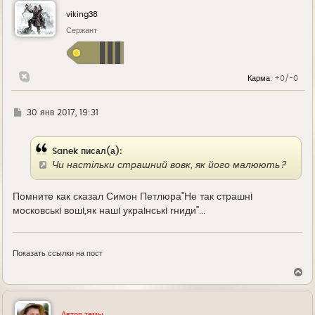
н
у
viking38
т
ь
Сержант
с
я
к
н
Карма:
+0/-0
а
ч
а
л
Г
30 янв 2017, 19:31
у
д
е
Sanek писал(а):
Чи настільки страшний вовк, як його малюють?
Помните как сказал Симон Петлюра"Не так страшнi
московськi вошi,як нашi украiнськi гниди"...
Показать ссылки на пост
В
е
р
н
у
Автор темы