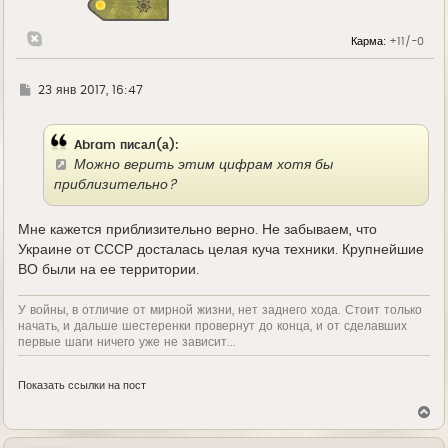
Карма:
+11/-0
Г
23 янв 2017, 16:47
д
е
Abram писал(а):
Можно верить этим цифрам хотя бы
приблизительно?
Мне кажется приблизительно верно. Не забываем, что
Украине от СССР досталась целая куча техники. Крупнейшие
ВО были на ее территории.
У войны, в отличие от мирной жизни, нет заднего хода. Стоит только
начать, и дальше шестеренки провернут до конца, и от сделавших
первые шаги ничего уже не зависит...
Показать ссылки на пост
В
е
р