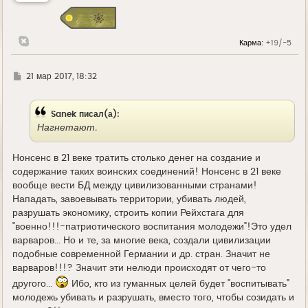
с
я
к
н
Карма:
+19/-5
а
ч
а
л
Г
21 мар 2017, 18:32
у
д
е
Sanek писал(а):
Нагнетают.
Нонсенс в 21 веке тратить столько денег на создание и
содержание таких воинских соединений! Нонсенс в 21 веке
вообще вести БД между цивилизованными странами!
Нападать, завоевывать территории, убивать людей,
разрушать экономику, строить копии Рейхстага для
"военно!!!-патриотического воспитания молодежи"!Это удел
варваров... Но и те, за многие века, создали цивилизации
подобные современной Германии и др. стран. Значит не
варваров!!!? Значит эти нелюди происходят от чего-то
другого...
Ибо, кто из гуманных целей будет "воспитывать"
молодежь убивать и разрушать, вместо того, чтобы созидать и