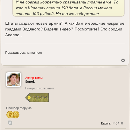
И не совсем корректно сравнивать траты в у.е. То
что в Штатах стоит 100 долл. в России может
стоить 100 рублей. На то же содержание
военнослужащих или питание. Но однозначно
Штаты создают новые армии? А как Вам вчерашние накрытие
траты США больше в разы! В том числе и по
градами Водяного? Видели видео? Посмотрите! Это сродни
озвученным Вами причинам. Хотя чтобы
Алеппо...
разобраться конкретней, нужно увидеть расходы
Пентагона по статьям. НИОКР, содержание баз и
т.д. Я думаю что-то подобное публикуют.
Показать ссылки на пост
В
е
р
н
у
Автор темы
т
Sanek
ь
Генерал-полковник
с
я
к
н
а
Спонсор форума
ч
а
л
у
Карма:
+10/-0