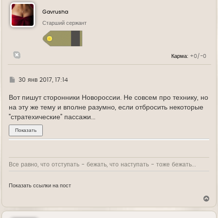
н
у
Gavrusha
т
ь
Старший сержант
с
я
к
н
Карма:
+0/-0
а
ч
а
л
Г
30 янв 2017, 17:14
у
д
е
Вот пишут сторонники Новороссии. Не совсем про технику, но
на эту же тему и вполне разумно, если отбросить некоторые
"стратехические" пассажи...
Все равно, что отступать - бежать, что наступать - тоже бежать...
Показать ссылки на пост
В
е
р