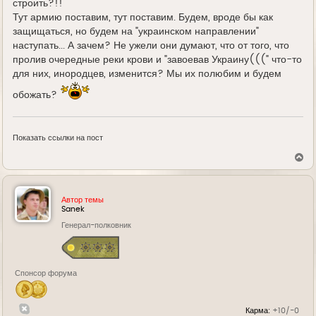
строить?!!
Тут армию поставим, тут поставим. Будем, вроде бы как
защищаться, но будем на "украинском направлении"
наступать... А зачем? Не ужели они думают, что от того, что
пролив очередные реки крови и "завоевав Украину(((" что-то
для них, инородцев, изменится? Мы их полюбим и будем
обожать?
Показать ссылки на пост
В
е
р
н
у
Автор темы
т
Sanek
ь
Генерал-полковник
с
я
к
н
а
Спонсор форума
ч
а
л
у
Карма:
+10/-0