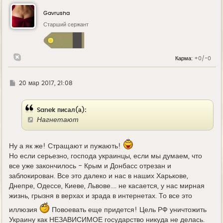
н
у
Gavrusha
т
ь
Старший сержант
с
я
к
н
Карма:
+0/-0
а
ч
а
л
Г
20 мар 2017, 21:08
у
д
е
Sanek писал(а):
Нагнетают
Ну а як же! Стращают и пужають!
Но если серьезно, господа украинцы, если мы думаем, что
все уже закончилось - Крым и Донбасс отрезан и
заблокирован. Все это далеко и нас в наших Харькове,
Днепре, Одессе, Киеве, Львове.... не касается, у нас мирная
жизнь, грызня в верхах и зрада в интернетах. То все это
иллюзия
Повоевать еще придется! Цель РФ уничтожить
Украину как НЕЗАВИСИМОЕ государство никуда не делась.