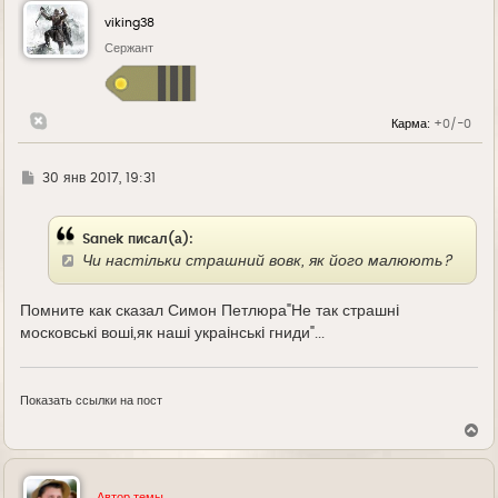
н
у
viking38
т
ь
Сержант
с
я
к
н
Карма:
+0/-0
а
ч
а
л
Г
30 янв 2017, 19:31
у
д
е
Sanek писал(а):
Чи настільки страшний вовк, як його малюють?
Помните как сказал Симон Петлюра"Не так страшнi
московськi вошi,як нашi украiнськi гниди"...
Показать ссылки на пост
В
е
р
н
у
Автор темы