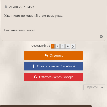
Г
21 мар 2017, 23:27
д
е
Уже никто не живет.В этом весь ужас.
Показать ссылки на пост
В
е
р
Сообщений: 75
1
2
3
4
н
След.
у
т
Ответить
ь
с
я
Ответить через Facebook
к
н
а
ч
Ответить через Google
а
л
у
Перейти