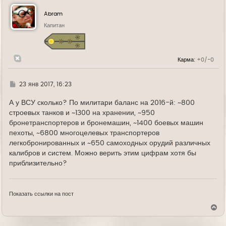
н
у
Abram
т
ь
Капитан
с
я
к
н
Карма:
+0/-0
а
ч
а
л
Г
23 янв 2017, 16:23
у
д
е
А у ВСУ сколько? По милитари баланс на 2016-й: ~800
строевых танков и ~1300 на хранении, ~950
бронетранспортеров и бронемашин, ~1400 боевых машин
пехоты, ~6800 многоцелевых транспортеров
легкобронированных и ~650 самоходных орудий различных
калибров и систем. Можно верить этим цифрам хотя бы
приблизительно?
Показать ссылки на пост
В
е
р