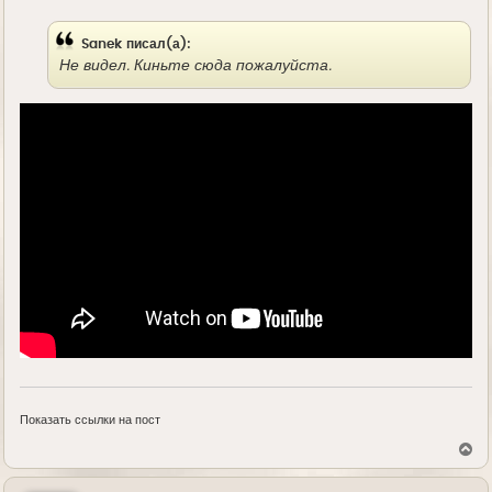
е
Sanek писал(а):
Не видел. Киньте сюда пожалуйста.
Показать ссылки на пост
В
е
р