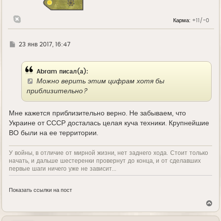
Карма:
+11/-0
Г
23 янв 2017, 16:47
д
е
Abram писал(а):
Можно верить этим цифрам хотя бы
приблизительно?
Мне кажется приблизительно верно. Не забываем, что
Украине от СССР досталась целая куча техники. Крупнейшие
ВО были на ее территории.
У войны, в отличие от мирной жизни, нет заднего хода. Стоит только
начать, и дальше шестеренки провернут до конца, и от сделавших
первые шаги ничего уже не зависит...
Показать ссылки на пост
В
е
р