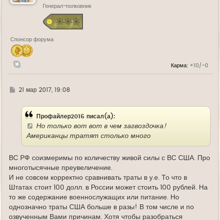
Генерал-полковник
с
я
к
н
а
Спонсор форума
ч
а
л
у
Карма:
+10/-0
Г
21 мар 2017, 19:08
д
е
Профайлер2016 писал(а):
Но только вот вот в чем загвоздочка!
Американцы тратят столько много
ВС РФ соизмеримы по количеству живой силы с ВС США. Про
многотысячные преувеличение.
И не совсем корректно сравнивать траты в у.е. То что в
Штатах стоит 100 долл. в России может стоить 100 рублей. На
то же содержание военнослужащих или питание. Но
однозначно траты США больше в разы! В том числе и по
озвученным Вами причинам. Хотя чтобы разобраться