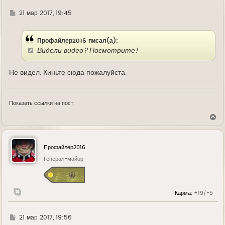
Г
21 мар 2017, 19:45
д
е
Профайлер2016 писал(а):
Видели видео? Посмотрите!
Не видел. Киньте сюда пожалуйста.
Показать ссылки на пост
В
е
р
н
у
Профайлер2016
т
ь
Генерал-майор
с
я
к
н
Карма:
+19/-5
а
ч
а
л
Г
21 мар 2017, 19:56
у
д