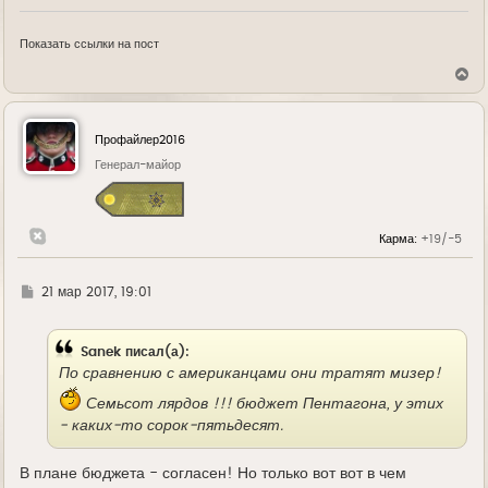
Показать ссылки на пост
В
е
р
н
у
Профайлер2016
т
ь
Генерал-майор
с
я
к
н
Карма:
+19/-5
а
ч
а
л
Г
21 мар 2017, 19:01
у
д
е
Sanek писал(а):
По сравнению с американцами они тратят мизер!
Семьсот лярдов !!! бюджет Пентагона, у этих
- каких-то сорок-пятьдесят.
В плане бюджета - согласен! Но только вот вот в чем