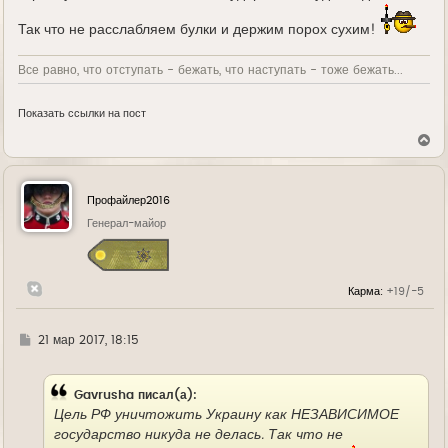
Так что не расслабляем булки и держим порох сухим!
Все равно, что отступать - бежать, что наступать - тоже бежать...
Показать ссылки на пост
В
е
р
н
у
Профайлер2016
т
ь
Генерал-майор
с
я
к
н
Карма:
+19/-5
а
ч
а
л
Г
21 мар 2017, 18:15
у
д
е
Gavrusha писал(а):
Цель РФ уничтожить Украину как НЕЗАВИСИМОЕ
государство никуда не делась. Так что не