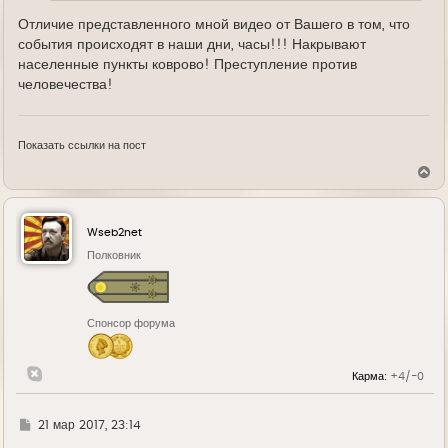
Отличие представленного мной видео от Вашего в том, что
события происходят в наши дни, часы!!! Накрывают
населенные пункты коврово! Преступление против
человечества!
Показать ссылки на пост
В
е
р
н
у
Wseb2net
т
ь
Полковник
с
я
к
н
Спонсор форума
а
ч
а
л
Карма:
+4/-0
у
Г
21 мар 2017, 23:14
д