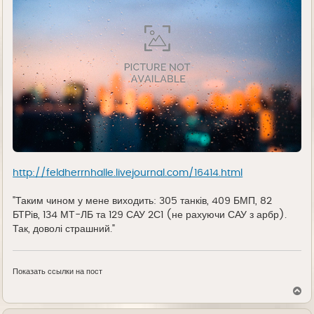
http://feldherrnhalle.livejournal.com/16414.html
"Таким чином у мене виходить: 305 танків, 409 БМП, 82
БТРів, 134 МТ-ЛБ та 129 САУ 2С1 (не рахуючи САУ з арбр).
Так, доволі страшний."
Показать ссылки на пост
В
е
р