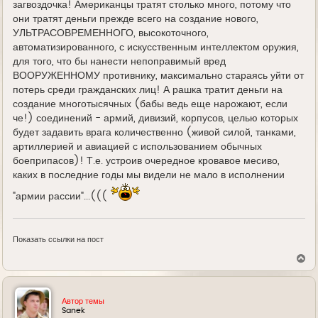
загвоздочка! Американцы тратят столько много, потому что
они тратят деньги прежде всего на создание нового,
УЛЬТРАСОВРЕМЕННОГО, высокоточного,
автоматизированного, с искусственным интеллектом оружия,
для того, что бы нанести непоправимый вред
ВООРУЖЕННОМУ противнику, максимально стараясь уйти от
потерь среди гражданских лиц! А рашка тратит деньги на
создание многотысячных (бабы ведь еще нарожают, если
че!) соединений - армий, дивизий, корпусов, целью которых
будет задавить врага количественно (живой силой, танками,
артиллерией и авиацией с использованием обычных
боеприпасов)! Т.е. устроив очередное кровавое месиво,
каких в последние годы мы видели не мало в исполнении
"армии рассии"...(((
Показать ссылки на пост
В
е
р
н
у
Автор темы
т
Sanek
ь