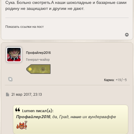
Сука. Больно смотреть.А наши шоколадные и базарные сами
родину не защищают и другим не дают.
Показать ссылки на пост
В
е
р
н
у
Профайлер2016
т
ь
Генерал-майор
с
я
к
н
Карма:
+19/-5
а
ч
а
л
Г
21 мар 2017, 23:13
у
д
е
Lumen писал(а):
Профайлер2016
, да, Град,
наше
их вундерваффе