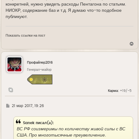
конкретней, нужно увидеть расходы Пентагона по статьям.
НИОКР, содержание баз и т.д. Я думаю что-то подобное
публикуют.
Показать ссылки на пост
В
е
р
н
у
Профайлер2016
т
ь
Генерал-майор
с
я
к
н
Карма:
+19/-5
а
ч
а
л
Г
21 мар 2017, 19:26
у
д
е
Sanek писал(а):
ВС РФ соизмеримы по количеству живой силы с ВС
США. Про многотысячные преувеличение.