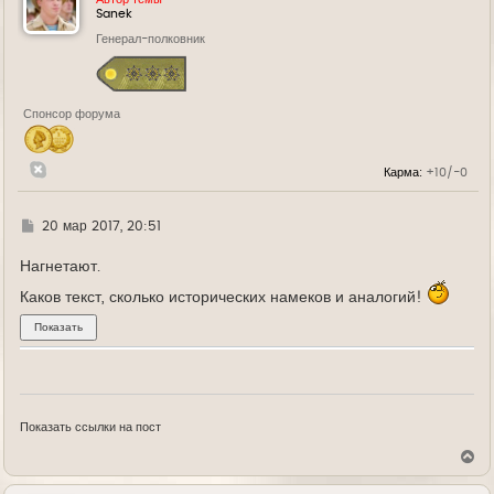
т
Sanek
ь
Генерал-полковник
с
я
к
н
а
Спонсор форума
ч
а
л
у
Карма:
+10/-0
Г
20 мар 2017, 20:51
д
е
Нагнетают.
Каков текст, сколько исторических намеков и аналогий!
Показать ссылки на пост
В
е
р