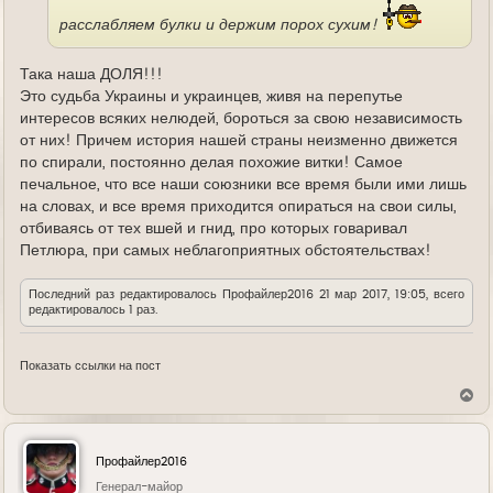
расслабляем булки и держим порох сухим!
Така наша ДОЛЯ!!!
Это судьба Украины и украинцев, живя на перепутье
интересов всяких нелюдей, бороться за свою независимость
от них! Причем история нашей страны неизменно движется
по спирали, постоянно делая похожие витки! Самое
печальное, что все наши союзники все время были ими лишь
на словах, и все время приходится опираться на свои силы,
отбиваясь от тех вшей и гнид, про которых говаривал
Петлюра, при самых неблагоприятных обстоятельствах!
Последний раз редактировалось
Профайлер2016
21 мар 2017, 19:05, всего
редактировалось 1 раз.
Показать ссылки на пост
В
е
р
н
у
Профайлер2016
т
ь
Генерал-майор