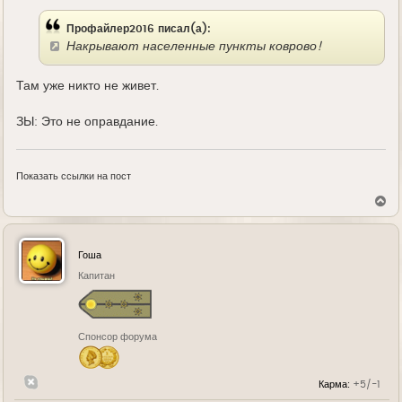
е
Профайлер2016 писал(а):
Накрывают населенные пункты коврово!
Там уже никто не живет.
ЗЫ: Это не оправдание.
Показать ссылки на пост
В
е
р
н
у
Гоша
т
ь
Капитан
с
я
к
н
Спонсор форума
а
ч
а
л
Карма:
+5/-1
у