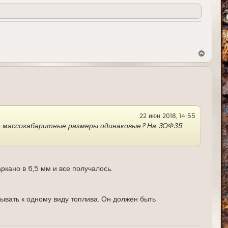
В
е
р
н
у
т
ь
с
я
22 июн 2018, 14:55
к
н
зве массогабаритные размеры одинаковые? На 3ОФ35
а
ч
а
л
у
ркано в 6,5 мм и все получалось.
зывать к одному виду топлива. Он должен быть