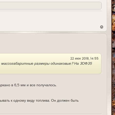
В
е
р
н
у
т
ь
с
я
22 июн 2018, 14:55
к
н
зве массогабаритные размеры одинаковые? На 3ОФ35
а
ч
а
л
у
ркано в 6,5 мм и все получалось.
зывать к одному виду топлива. Он должен быть