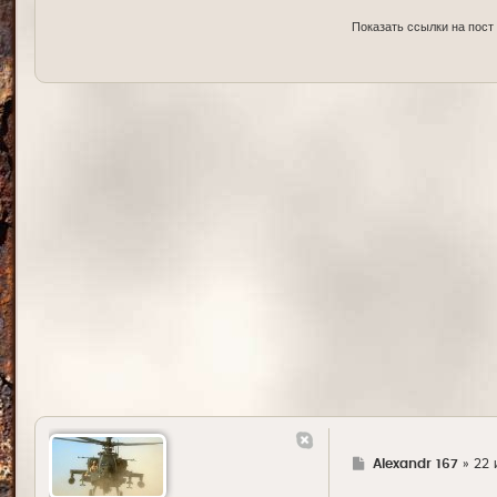
Показать ссылки на пост
Г
Alexandr 167
»
22 
д
е