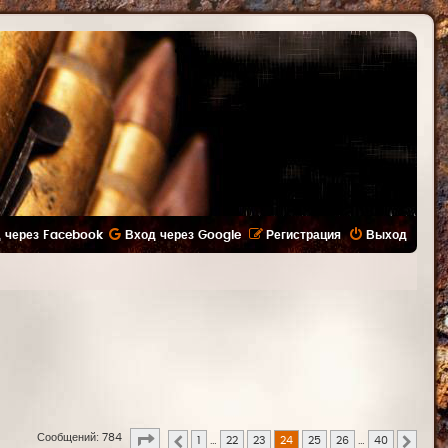
 через Facebook
Вход через Google
Регистрация
Выход
Страница
24
из
40
Сообщений: 784
1
…
22
23
24
25
26
…
40
Пред.
След.