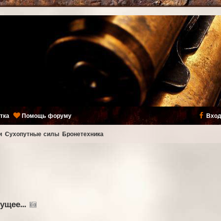
тка
Помощь форуму
Вход
и
Сухопутные силы
Бронетехника
щее...