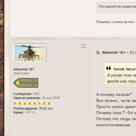
Последний раз редакти
Показать ссылки на пост
Г
Alexandr 167
»
22 
д
е
Sanek
писал
Alexandr 167
Лейтенант
А разве так 
вроде как тр
Сообщения:
994
А почему нельзя?
Зарегистрирован:
18 апр 2018
Все можно , если з
Просто нужно думат
Поблагодарили:
3526 раз
Карма:
+0/-0
Почему танк Т-64 м
Потому что тогда л
многотопливным.