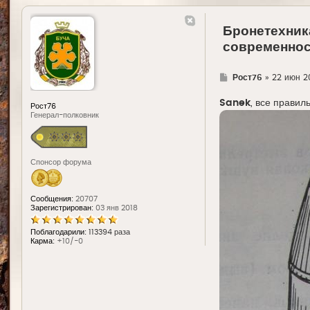
Бронетехник
современност
Г
Рост76
»
22 июн 20
д
е
Sanek
, все правил
Рост76
Генерал-полковник
Спонсор форума
Сообщения:
20707
Зарегистрирован:
03 янв 2018
Поблагодарили:
113394 раза
Карма:
+10/-0