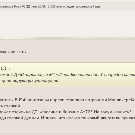
ровалось
Рост76
22 июн 2018, 15:08, всего редактировалось 1 раз.
июн 2018, 15:07
(а):
↑
можно? Д-10 нарезная, а МТ-12 гладкоствольная. У снарядов ра
и центрирующих утолщения.
ахотеть. В 1941 партизаны с трехи стреляли патронами Манлихер-Ка
ь головой.
ожет ездить на ДТ, керосине и бензине А-72? Не задумывались?
юди головой думали. И знали, что нельзя танковый двигатель привя