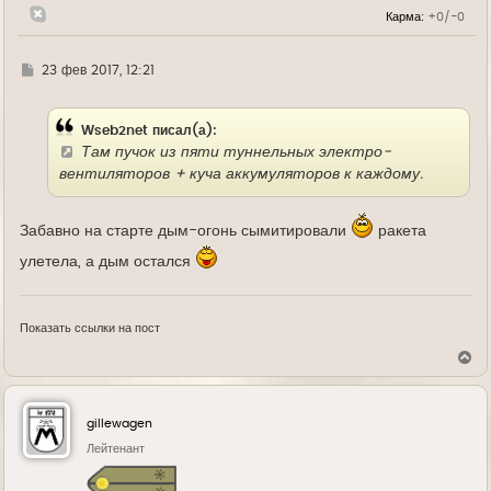
н
Карма:
+0/-0
а
ч
а
л
Г
23 фев 2017, 12:21
у
д
е
Wseb2net писал(а):
Там пучок из пяти туннельных электро-
вентиляторов + куча аккумуляторов к каждому.
Забавно на старте дым-огонь сымитировали
ракета
улетела, а дым остался
Показать ссылки на пост
В
е
р
н
у
gillewagen
т
ь
Лейтенант
с
я