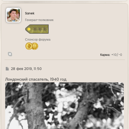
р
н
у
Sanek
т
ь
Генерал-полковник
с
я
к
н
Спонсор форума
а
ч
а
л
Карма:
+10/-0
у
Г
28 фев 2019, 11:50
д
е
Лондонский спасатель, 1940 год.