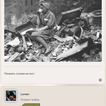
Показать ссылки на пост
В
е
р
н
у
Lumen
т
ь
Генерал-майор
с