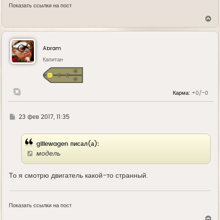
Показать ссылки на пост
В
е
р
н
у
Abram
т
ь
Капитан
с
я
к
н
Карма:
+0/-0
а
ч
а
л
Г
23 фев 2017, 11:35
у
д
е
gillewagen писал(а):
модель
То я смотрю двигатель какой-то странный.
Показать ссылки на пост
В