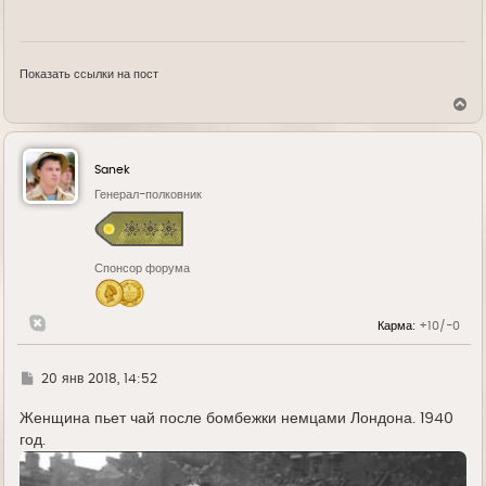
Показать ссылки на пост
В
е
р
н
у
Sanek
т
ь
Генерал-полковник
с
я
к
н
Спонсор форума
а
ч
а
л
Карма:
+10/-0
у
Г
20 янв 2018, 14:52
д
е
Женщина пьет чай после бомбежки немцами Лондона. 1940
год.