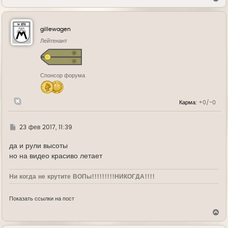
е
р
н
у
gillewagen
т
ь
Лейтенант
с
я
к
н
Спонсор форума
а
ч
а
л
Карма:
+0/-0
у
Г
23 фев 2017, 11:39
д
е
да и рули высоты
но на видео красиво летает
Ни когда не крутите ВОПы!!!!!!!!!НИКОГДА!!!!
Показать ссылки на пост
В
е
р