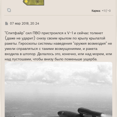
я
к
н
Карма:
+11/-0
а
ч
а
л
Г
07 мар 2018, 20:24
у
д
е
"Спитфайр" сил ПВО пристроился к V-1 и сейчас толкнет
(даже не ударит) снизу своим крылом по крылу крылатой
ракеты. Гироскопы системы наведения "оружия возмездия" не
умели справляться с такими возмущениями, и ракета
входила в штопор. Делалось это, конечно, или над морем, или
над пустошами, чтобы внизу было поменьше ущерба.