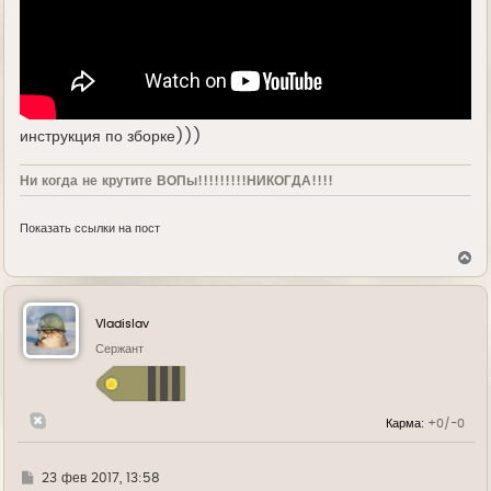
инструкция по зборке)))
Ни когда не крутите ВОПы!!!!!!!!!НИКОГДА!!!!
Показать ссылки на пост
В
е
р
н
у
Vladislav
т
ь
Сержант
с
я
к
н
Карма:
+0/-0
а
ч
а
л
Г
23 фев 2017, 13:58
у