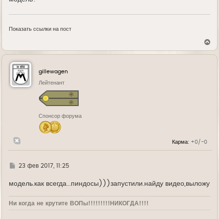
Показать ссылки на пост
В
е
р
н
у
gillewagen
т
ь
Лейтенант
с
я
к
н
Спонсор форума
а
ч
а
л
Карма:
+0/-0
у
Г
23 фев 2017, 11:25
д
е
модель.как всегда...пиндосы)))запустили.найду видео,выложу
Ни когда не крутите ВОПы!!!!!!!!!НИКОГДА!!!!