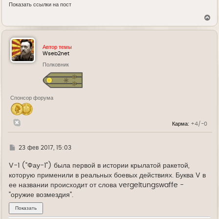
Показать ссылки на пост
В
е
р
н
у
Автор темы
т
Wseb2net
ь
Полковник
с
я
к
н
а
Спонсор форума
ч
а
л
у
Карма:
+4/-0
Г
23 фев 2017, 15:03
д
е
V-1 ("Фау-1") была первой в истории крылатой ракетой,
которую применили в реальных боевых действиях. Буква V в
ее названии происходит от слова vergeltungswaffe -
"оружие возмездия".