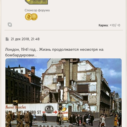
к
н
Спонсор форума
а
ч
а
л
Карма:
+10/-0
у
Г
21 дек 2018, 21:48
д
е
Лондон, 1941 год... Жизнь продолжается несмотря на
бомбардировки...