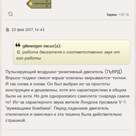
я
к
н
Карма:
+0/-0
а
ч
а
л
Г
23 фев 2017, 14:43
у
д
е
gillewagen писал(а):
работа двигателя и соответственно звук от
его работы
Пульсирующий воздушно-реактивный двигатель (ПуВРД).
Впрыск-поджог смеси-взрыв-клапаны закрываются-толчок.
И так снова и снова. Он был выбран из-за простоты
конструкции и дешевизны, хотя его характеристики в общем
были не ахти. Но для одноразового самолета-снаряда самое
то! Из-за характерного звука жители Лондона прозвали V-1
"жужжащими бомбами". Перед падением двигатель
отключался и замолкал и эта тишина была действительно
страшной...