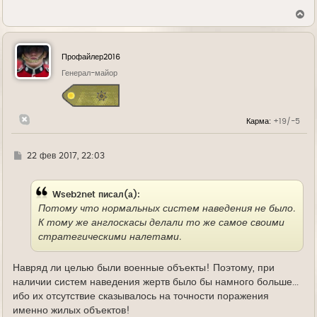
В
е
р
н
у
Профайлер2016
т
ь
Генерал-майор
с
я
к
н
Карма:
+19/-5
а
ч
а
л
Г
22 фев 2017, 22:03
у
д
е
Wseb2net писал(а):
Потому что нормальных систем наведения не было.
К тому же англоскасы делали то же самое своими
стратегическими налетами.
Навряд ли целью были военные объекты! Поэтому, при
наличии систем наведения жертв было бы намного больше...
ибо их отсутствие сказывалось на точности поражения
именно жилых объектов!