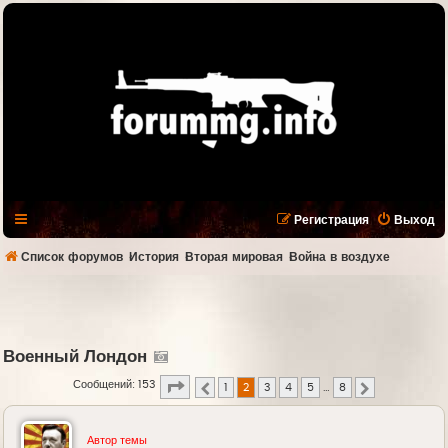
Регистрация
Выход
Список форумов
История
Вторая мировая
Война в воздухе
Военный Лондон
Страница
2
из
8
Сообщений: 153
1
2
3
4
5
…
8
Пред.
След.
Автор темы