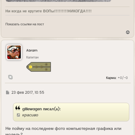
Ни когда не крутите ВОПы!!!!!!!!!НИКОГДА!!!!
Показать ссылки на пост
В
е
р
н
у
Abram
т
ь
Капитан
с
я
к
н
Карма:
+0/-0
а
ч
а
л
Г
23 фев 2017, 10:55
у
д
е
gillewagen писал(а):
красиво
Не пойму на последнем фото компьютерная графика или
модель?