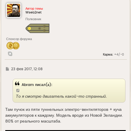
н
у
Автор темы
т
Wseb2net
ь
Полковник
с
я
к
н
а
Спонсор форума
ч
а
л
у
Карма:
+4/-0
Г
23 фев 2017, 12:08
д
е
Abram писал(а):
То я смотрю двигатель какой-то странный.
Там пучок из пяти туннельных электро-вентиляторов + куча
аккумуляторов к каждому. Модель вроде из Новой Зеландии.
80% от реального масштаба.