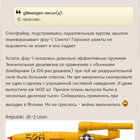
д
е
gillewagen писал(а):
красиво..
Спитфайер, подстраиваясь параллельным курсом, крылом
переворачивает фау-1. Смело! Гороскоп ракеты ее
выровнять не может и она падает.
Кстати, фау-1 оказались довольно эффективным оружием.
Значительная дешевизна по сравнению с обычными
бомберами (в 100 раз дешевле) при той же разрушительной
силе были большим плюсом. Не зря америкосы скопировали
ее один к одному с улучшенной системой наведения. И даже
выпустили аж 1400 шт. Причем планы выпуска были в
несколько десятков тысяч. Собирались применять при
высадке в Японии. Но не срослось - война закончилась
Republic JB-2 Loon