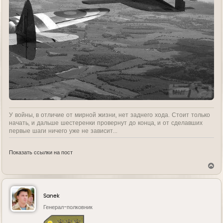
У войны, в отличие от мирной жизни, нет заднего хода. Стоит только
начать, и дальше шестеренки провернут до конца, и от сделавших
первые шаги ничего уже не зависит...
Показать ссылки на пост
В
е
р
н
у
Sanek
т
ь
Генерал-полковник
с
я