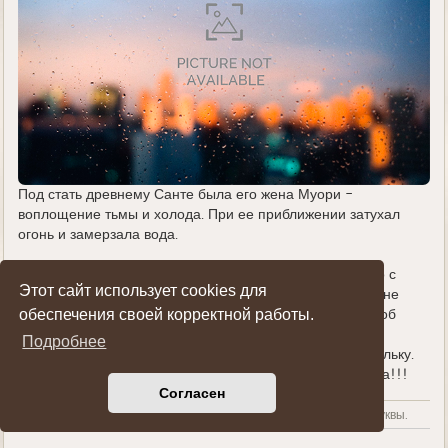
Под стать древнему Санте была его жена Муори -
воплощение тьмы и холода. При ее приближении затухал
огонь и замерзала вода.
Вот такой он, настоящий Санта. И если вы думаете, что с
Этот сайт использует cookies для
годами он изменился, просто вспомните, что никто его не
обеспечения своей корректной работы.
видел. А может быть видел, но уже не смог рассказать об
этом? Тут моей сказочке конец. Развешивайте
Подробнее
рождественские носки и укладывайтесь в теплую постельку.
Этой ночью к вам придет Санта. Счастливого Рождества!!!
Согласен
Аффтар благодарит алфавит за любезно предоставленные буквы.