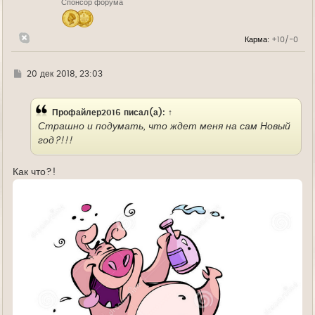
Спонсор форума
а
ч
а
л
Карма:
+10/-0
у
Г
20 дек 2018, 23:03
д
е
Профайлер2016
писал(а):
↑
Страшно и подумать, что ждет меня на сам Новый
год?!!!
Как что?!