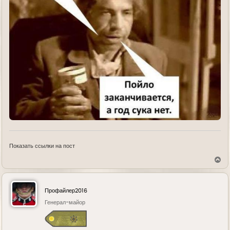
Показать ссылки на пост
В
е
р
н
у
Профайлер2016
т
ь
Генерал-майор
с
я
к