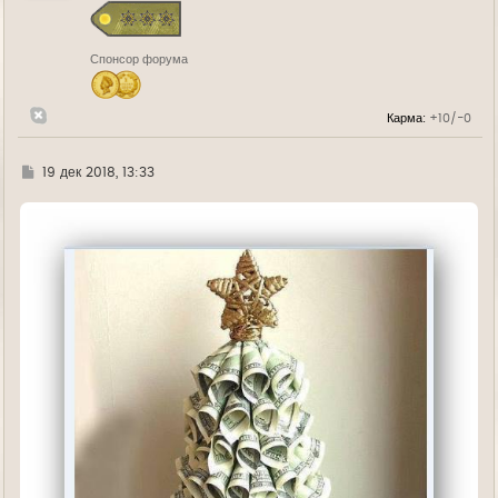
я
к
н
Спонсор форума
а
ч
а
л
Карма:
+10/-0
у
Г
19 дек 2018, 13:33
д
е