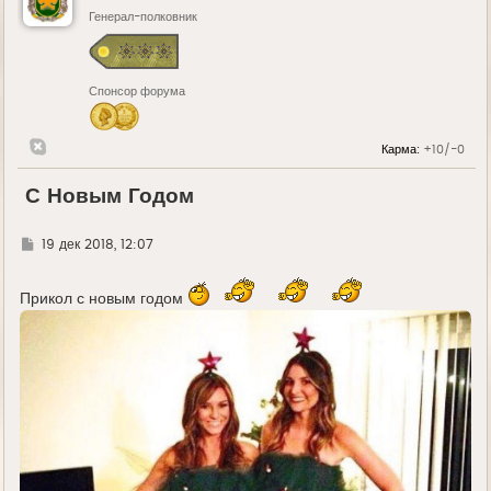
Генерал-полковник
Спонсор форума
Карма:
+10/-0
С Новым Годом
Г
19 дек 2018, 12:07
д
е
Прикол с новым годом