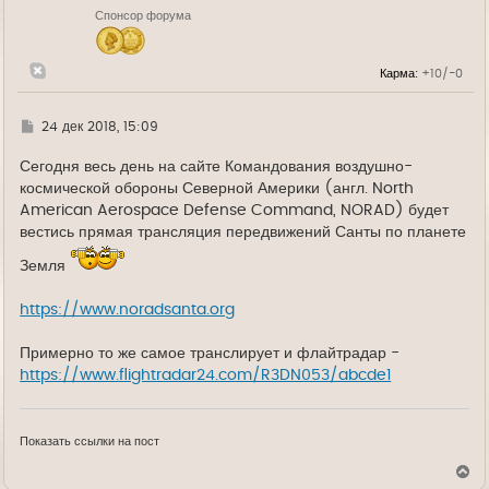
н
Спонсор форума
а
ч
а
л
Карма:
+10/-0
у
Г
24 дек 2018, 15:09
д
е
Сегодня весь день на сайте Командования воздушно-
космической обороны Северной Америки (англ. North
American Aerospace Defense Command, NORAD) будет
вестись прямая трансляция передвижений Санты по планете
Земля
https://www.noradsanta.org
Примерно то же самое транслирует и флайтрадар -
https://www.flightradar24.com/R3DN053/abcde1
Показать ссылки на пост
В
е