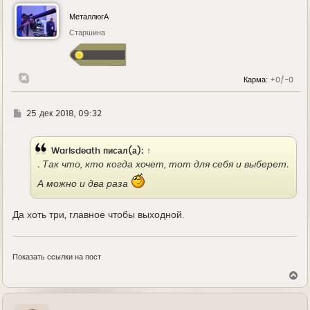
н
у
МеталлюгА
т
ь
Старшина
с
я
к
н
Карма:
+0/-0
а
ч
а
л
Г
25 дек 2018, 09:32
у
д
е
Warisdeath
писал(а):
↑
. Так что, кто когда хочет, тот для себя и выберет.
А можно и два раза
Да хоть три, главное чтобы выходной.
Показать ссылки на пост
В
е
р
н