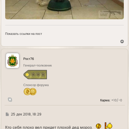
Показать ссылки на пост
В
е
р
н
у
Рост76
т
ь
Генерал-полковник
с
я
к
н
Спонсор форума
а
ч
а
л
Карма:
+10/-0
у
Г
25 дек 2018, 18:29
д
е
Кто себя плохо вел придет плохой дед мороз.