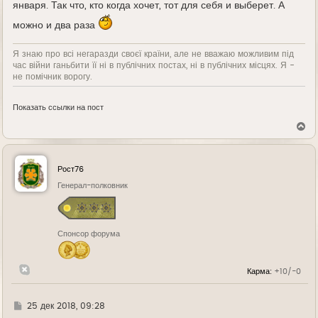
января. Так что, кто когда хочет, тот для себя и выберет. А
можно и два раза
Я знаю про всі негаразди своєї країни, але не вважаю можливим під
час війни ганьбити її ні в публічних постах, ні в публічних місцях. Я -
не помічник ворогу.
Показать ссылки на пост
В
е
р
н
у
Рост76
т
ь
Генерал-полковник
с
я
к
н
Спонсор форума
а
ч
а
л
Карма:
+10/-0
у
Г
25 дек 2018, 09:28
д