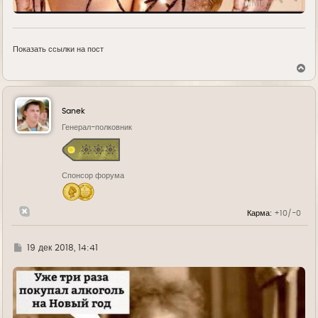
Показать ссылки на пост
В
е
р
н
у
Sanek
т
ь
Генерал-полковник
с
я
к
н
Спонсор форума
а
ч
а
л
Карма:
+10/-0
у
Г
19 дек 2018, 14:41
д
е