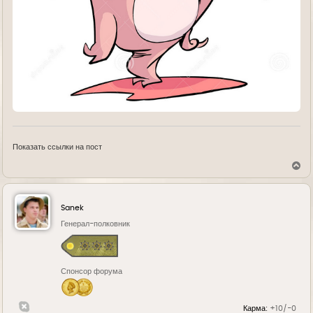
Показать ссылки на пост
В
е
р
н
у
Sanek
т
ь
Генерал-полковник
с
я
к
н
Спонсор форума
а
ч
а
л
Карма:
+10/-0
у