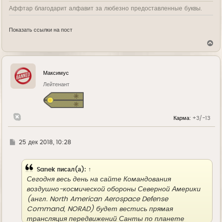
Аффтар благодарит алфавит за любезно предоставленные буквы.
Показать ссылки на пост
В
е
р
н
у
Максимус
т
ь
Лейтенант
с
я
к
н
Карма:
+3/-13
а
ч
а
л
Г
25 дек 2018, 10:28
у
д
е
Sanek
писал(а):
↑
Сегодня весь день на сайте Командования
воздушно-космической обороны Северной Америки
(англ. North American Aerospace Defense
Command, NORAD) будет вестись прямая
трансляция передвижений Санты по планете