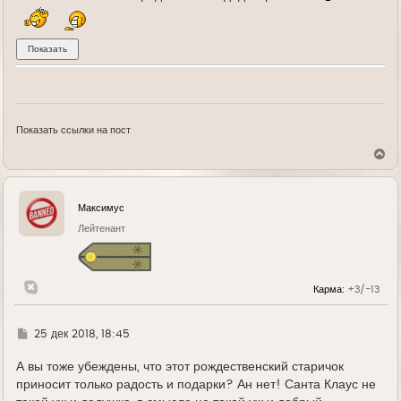
Показать ссылки на пост
В
е
р
н
у
Максимус
т
ь
Лейтенант
с
я
к
н
Карма:
+3/-13
а
ч
а
л
Г
25 дек 2018, 18:45
у
д
е
А вы тоже убеждены, что этот рождественский старичок
приносит только радость и подарки? Ан нет! Санта Клаус не