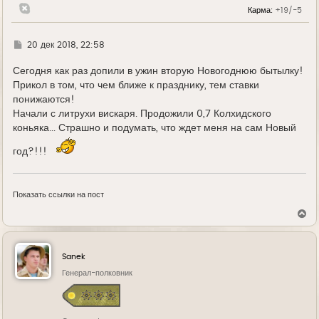
н
Карма:
+19/-5
а
ч
а
л
Г
20 дек 2018, 22:58
у
д
е
Сегодня как раз допили в ужин вторую Новогоднюю бытылку!
Прикол в том, что чем ближе к празднику, тем ставки
понижаются!
Начали с литрухи вискаря. Продожили 0,7 Колхидского
коньяка... Страшно и подумать, что ждет меня на сам Новый
год?!!!
Показать ссылки на пост
В
е
р
н
у
Sanek
т
ь
Генерал-полковник
с
я
к
н