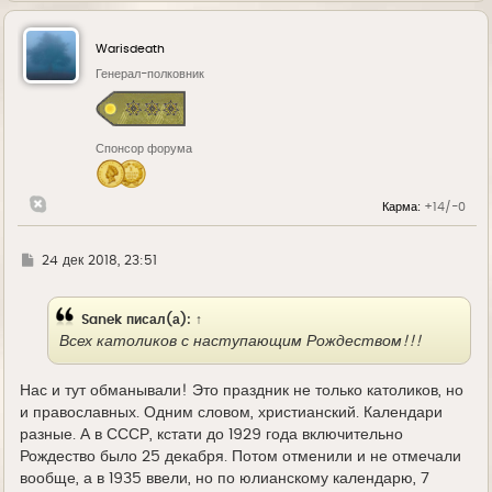
р
н
у
Warisdeath
т
ь
Генерал-полковник
с
я
к
н
Спонсор форума
а
ч
а
л
Карма:
+14/-0
у
Г
24 дек 2018, 23:51
д
е
Sanek
писал(а):
↑
Всех католиков с наступающим Рождеством!!!
Нас и тут обманывали! Это праздник не только католиков, но
и православных. Одним словом, христианский. Календари
разные. А в СССР, кстати до 1929 года включительно
Рождество было 25 декабря. Потом отменили и не отмечали
вообще, а в 1935 ввели, но по юлианскому календарю, 7