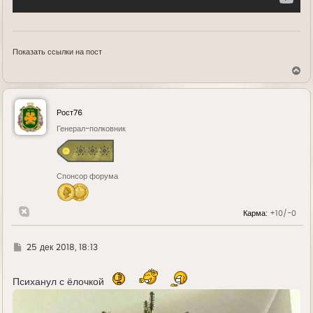
Показать ссылки на пост
В
е
р
н
у
Рост76
т
ь
Генерал-полковник
с
я
к
н
Спонсор форума
а
ч
а
л
Карма:
+10/-0
у
Г
25 дек 2018, 18:13
д
е
Психанул с ёлочкой