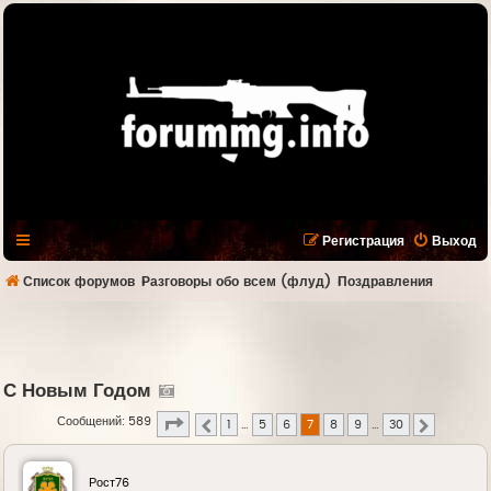
Регистрация
Выход
Список форумов
Разговоры обо всем (флуд)
Поздравления
С Новым Годом
Страница
7
из
30
Сообщений: 589
1
…
5
6
7
8
9
…
30
Пред.
След.
Рост76