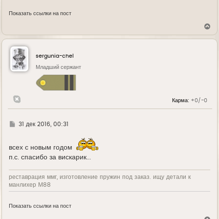
Показать ссылки на пост
В
е
р
н
у
sergunia-chel
т
ь
Младший сержант
с
я
к
н
Карма:
+0/-0
а
ч
а
л
Г
31 дек 2016, 00:31
у
д
е
всех с новым годом
п.с. спасибо за вискарик...
реставрация ммг, изготовление пружин под заказ. ищу детали к
манлихер М88
Показать ссылки на пост
В