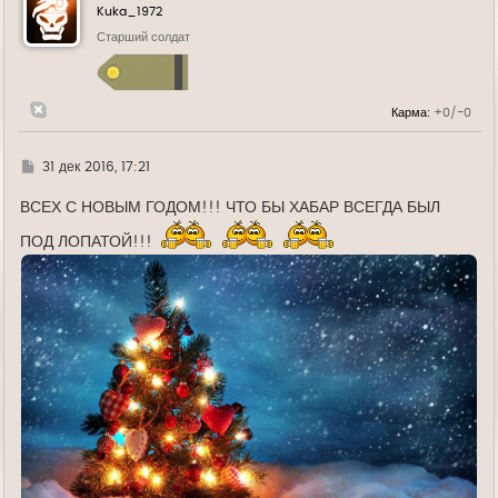
у
Kuka_1972
т
ь
Старший солдат
с
я
к
н
Карма:
+0/-0
а
ч
а
л
Г
31 дек 2016, 17:21
у
д
е
ВСЕХ С НОВЫМ ГОДОМ!!! ЧТО БЫ ХАБАР ВСЕГДА БЫЛ
ПОД ЛОПАТОЙ!!!