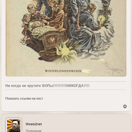
Ни когда не крутите ВОПы!!!!!!!!!НИКОГДА!!!!
Показать ссылки на пост
В
е
р
н
у
Wseb2net
т
ь
Полковник