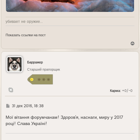
убивает не оружие...
Показать ссылки на пост
В
е
р
н
у
Барражер
т
ь
Старший прапорщик
с
я
к
н
Карма:
+0/-0
а
ч
а
л
Г
31 дек 2016, 18:38
у
д
е
Мої вітання форумчанам! Здоров'я, наснаги, миру у 2017
році! Слава Україні!