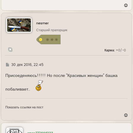
В
е
р
н
у
nesmer
т
ь
Старший прапорщик
с
я
к
н
Карма:
+0/-0
а
ч
а
л
Г
30 дек 2016, 22:45
у
д
е
Присоеденяюсь!!!!! Но после "Красивых женщин" башка
побаливает..
Показать ссылки на пост
В
е
р
н
у