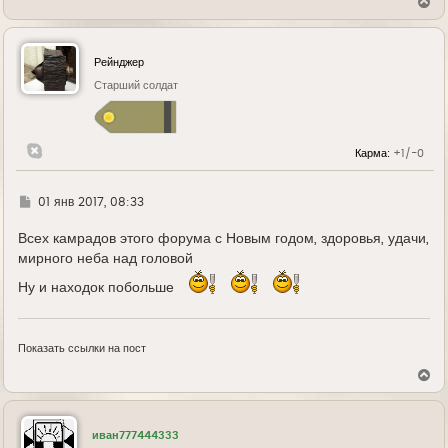
В
е
р
н
у
Рейнджер
т
ь
Старший солдат
с
я
к
н
Карма:
+1/-0
а
ч
а
л
Г
01 янв 2017, 08:33
у
д
е
Всех камрадов этого форума с Новым годом, здоровья, удачи,
мирного неба над головой
Ну и находок побольше
Показать ссылки на пост
В
е
р
н
у
иван777444333
т