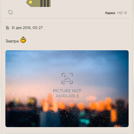
я
к
н
Карма:
+0/-0
а
ч
а
л
Г
31 дек 2016, 00:27
у
д
е
Завтра