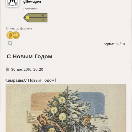
gillewagen
Лейтенант
Спонсор форума
Карма:
+0/-0
С Новым Годом
Г
30 дек 2016, 20:20
д
е
Камрады,С Новым Годом!