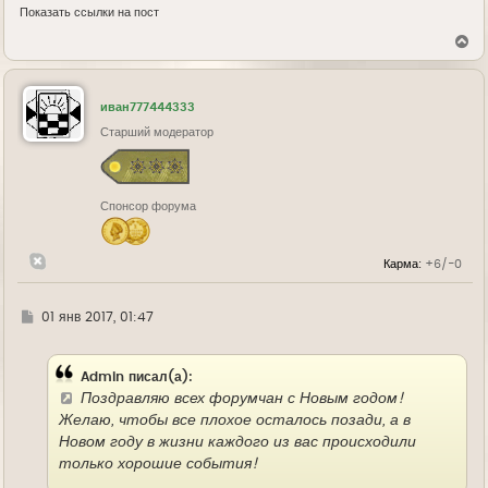
Показать ссылки на пост
В
е
р
н
у
иван777444333
т
ь
Старший модератор
с
я
к
н
Спонсор форума
а
ч
а
л
Карма:
+6/-0
у
Г
01 янв 2017, 01:47
д
е
Admin писал(а):
Поздравляю всех форумчан с Новым годом!
Желаю, чтобы все плохое осталось позади, а в
Новом году в жизни каждого из вас происходили
только хорошие события!