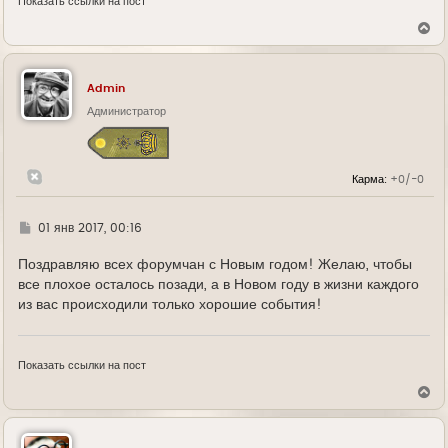
Показать ссылки на пост
В
е
р
н
у
Admin
т
ь
Администратор
с
я
к
н
Карма:
+0/-0
а
ч
а
л
Г
01 янв 2017, 00:16
у
д
е
Поздравляю всех форумчан с Новым годом! Желаю, чтобы
все плохое осталось позади, а в Новом году в жизни каждого
из вас происходили только хорошие события!
Показать ссылки на пост
В
е
р
н
у