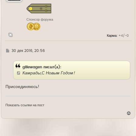
с
я
к
н
Спонсор форума
а
ч
а
л
Карма:
+4/-0
у
Г
30 дек 2016, 20:56
д
е
gillewagen писал(а):
Камрады,С Новым Годом!
Присоединяюсь!
Показать ссылки на пост
В
е
р
н
у
т