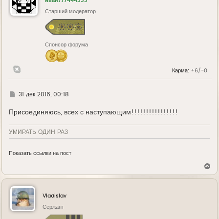
иван777444333
т
ь
Старший модератор
с
я
к
н
Спонсор форума
а
ч
а
л
Карма:
+6/-0
у
Г
31 дек 2016, 00:18
д
е
Присоединяюсь, всех с наступающим!!!!!!!!!!!!!!!!
УМИРАТЬ ОДИН РАЗ
Показать ссылки на пост
В
е
р
н
у
Vladislav
т
ь
Сержант
с