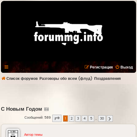
Регистрация
Выход
Список форумов
Разговоры обо всем (флуд)
Поздравления
С Новым Годом
Страница
1
из
30
Сообщений: 589
1
2
3
4
5
…
30
След.
Автор темы