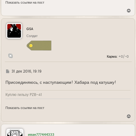
Показать ссылки на пост
В
е
р
н
у
GSA
т
ь
Солдат
с
я
к
н
Карма:
+0/-0
а
ч
а
л
Г
31 дек 2016, 19:19
у
д
е
Присоединяюсь, с наступающим! Хабара под катушку!
Куплю гильзу PZB-41
Показать ссылки на пост
В
е
р
н
у
иван777444333