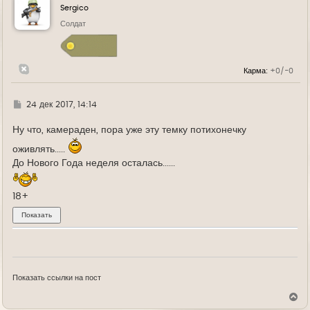
у
Sergico
т
ь
Солдат
с
я
к
н
Карма:
+0/-0
а
ч
а
л
Г
24 дек 2017, 14:14
у
д
е
Ну что, камераден, пора уже эту темку потихонечку
оживлять.....
До Нового Года неделя осталась......
18+
Показать ссылки на пост
В
е