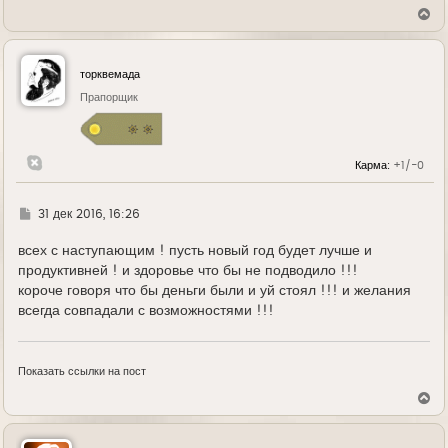
В
е
р
н
у
торквемада
т
ь
Прапорщик
с
я
к
н
Карма:
+1/-0
а
ч
а
л
Г
31 дек 2016, 16:26
у
д
е
всех с наступающим ! пусть новый год будет лучше и
продуктивней ! и здоровье что бы не подводило !!!
короче говоря что бы деньги были и уй стоял !!! и желания
всегда совпадали с возможностями !!!
Показать ссылки на пост
В
е
р
н