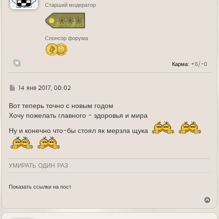
ь
Старший модератор
с
я
к
н
Спонсор форума
а
ч
а
л
Карма:
+6/-0
у
Г
14 янв 2017, 00:02
д
е
Вот теперь точно с новым годом
Хочу пожелать главного - здоровья и мира
Ну и конечно что-бы стоял як мерзла щука
УМИРАТЬ ОДИН РАЗ
Показать ссылки на пост
В
е
р