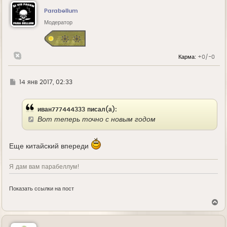
н
у
Parabellum
т
ь
Модератор
с
я
к
н
Карма:
+0/-0
а
ч
а
л
Г
14 янв 2017, 02:33
у
д
е
иван777444333 писал(а):
Вот теперь точно с новым годом
Еще китайский впереди
Я дам вам парабеллум!
Показать ссылки на пост
В
е
р
н