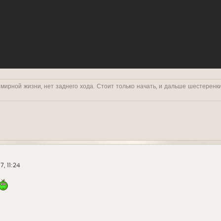
 мирной жизни, нет заднего хода. Стоит только начать, и дальше шестеренк
7, 11:24