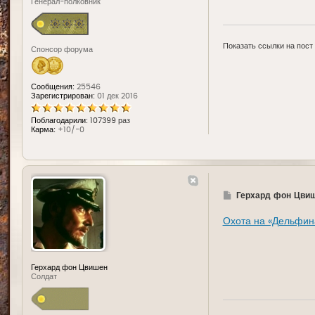
Генерал-полковник
Показать ссылки на пост
Спонсор форума
Сообщения:
25546
Зарегистрирован:
01 дек 2016
Поблагодарили:
107399 раз
Карма:
+10/-0
Г
Герхард фон Цви
д
е
Охота на «Дельфин
Герхард фон Цвишен
Солдат