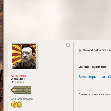
Г
Wseb2net
»
08 июн
д
е
Lumen
, одни пока
Автор темы
Волонтеры InformN
Wseb2net
Полковник
Показать ссылки на пост
Спонсор форума