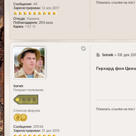
Показать ссылки на пост
Сообщения:
48
Зарегистрирован:
12 апр 2017
Откуда:
Украина
Поблагодарили:
254 раза
Карма:
+0/-0
Г
Sanek
»
08 дек 20
д
е
Герхард фон Цви
Sanek
Генерал-полковник
Показать ссылки на пост
Спонсор форума
Сообщения:
25546
Зарегистрирован:
01 дек 2016