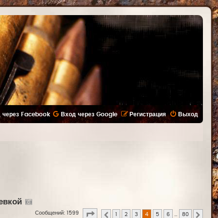
 через Facebook
Вход через Google
Регистрация
Выход
евкой
Страница
4
из
80
Сообщений: 1599
1
2
3
4
5
6
…
80
Пред.
След.