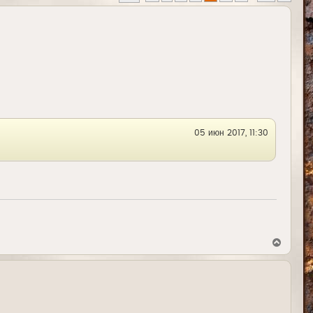
05 июн 2017, 11:30
В
е
р
н
у
т
ь
с