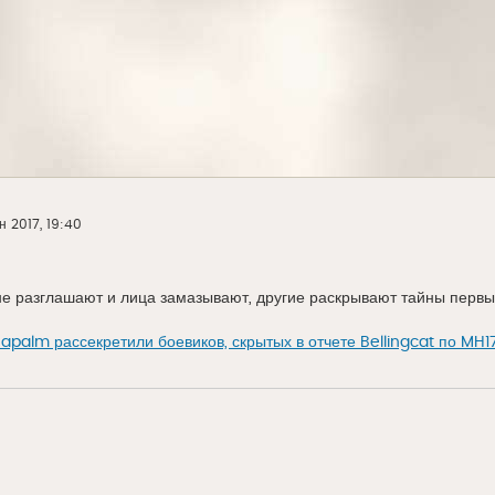
 2017, 19:40
 не разглашают и лица замазывают, другие раскрывают тайны перв
apalm рассекретили боевиков, скрытых в отчете Bellingcat по M