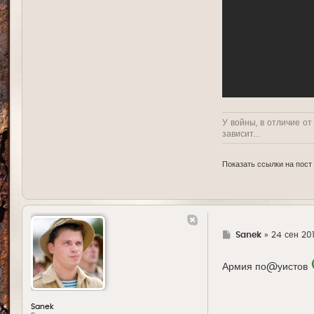
У войны, в отличие от
зависит...
Показать ссылки на пост
Г
Sanek
»
24 сен 201
д
е
Армия по@уистов
Sanek