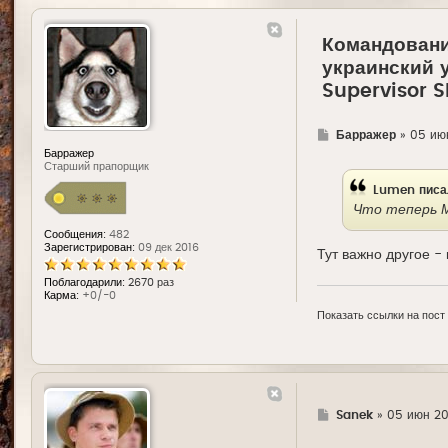
Командовани
украинский 
Supervisor 
Г
Барражер
»
05 июн
д
Барражер
е
Старший прапорщик
Lumen
писа
Что теперь 
Сообщения:
482
Зарегистрирован:
09 дек 2016
Тут важно другое - 
Поблагодарили:
2670 раз
Карма:
+0/-0
Показать ссылки на пост
Г
Sanek
»
05 июн 201
д
е