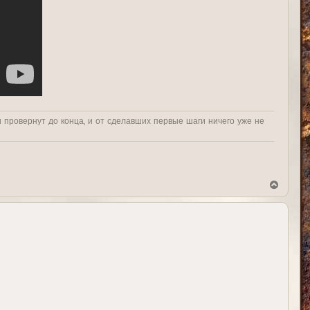
и провернут до конца, и от сделавших первые шаги ничего уже не
В
е
р
н
у
т
ь
с
я
к
н
а
ч