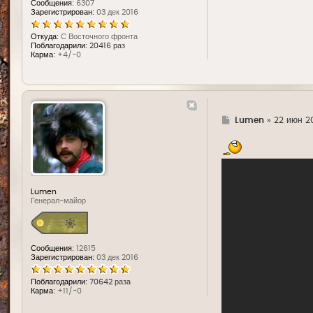
Сообщения:
6307
Зарегистрирован:
03 дек 2016
Откуда:
С Восточного фронта
Поблагодарили:
20416 раз
Карма:
+4/-0
Г
Lumen
»
22 июн 20
д
е
Lumen
Генерал-майор
Сообщения:
12615
Зарегистрирован:
03 дек 2016
Поблагодарили:
70642 раза
Карма:
+11/-0