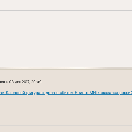
шен
»
08 дек 2017, 20:49
а». Ключевой фигурант дела о сбитом Боинге MH17 оказался росс