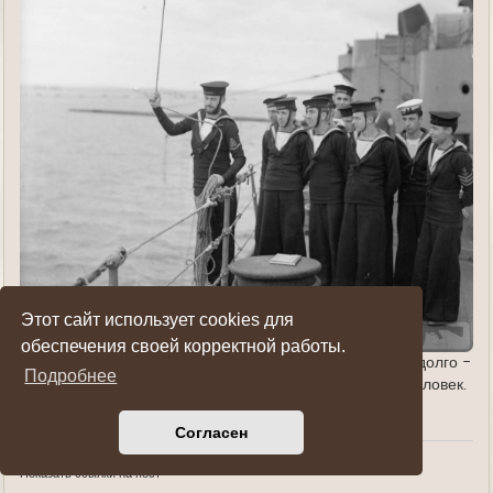
Этот сайт использует cookies для
обеспечения своей корректной работы.
Скорее всего, этим людям оставалось жить совсем не долго -
Подробнее
вместе с HMS Hood погибла вся его команда из 1415 человек.
Спастись удалось лишь только троим!
Согласен
Показать ссылки на пост