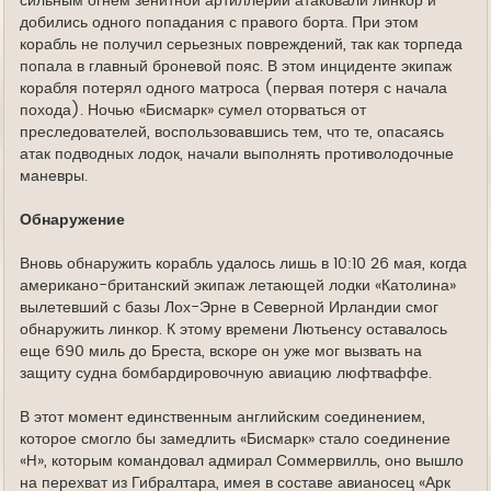
сильным огнем зенитной артиллерии атаковали линкор и
добились одного попадания с правого борта. При этом
корабль не получил серьезных повреждений, так как торпеда
попала в главный броневой пояс. В этом инциденте экипаж
корабля потерял одного матроса (первая потеря с начала
похода). Ночью «Бисмарк» сумел оторваться от
преследователей, воспользовавшись тем, что те, опасаясь
атак подводных лодок, начали выполнять противолодочные
маневры.
Обнаружение
Вновь обнаружить корабль удалось лишь в 10:10 26 мая, когда
американо-британский экипаж летающей лодки «Католина»
вылетевший с базы Лох-Эрне в Северной Ирландии смог
обнаружить линкор. К этому времени Лютьенсу оставалось
еще 690 миль до Бреста, вскоре он уже мог вызвать на
защиту судна бомбардировочную авиацию люфтваффе.
В этот момент единственным английским соединением,
которое смогло бы замедлить «Бисмарк» стало соединение
«H», которым командовал адмирал Соммервилль, оно вышло
на перехват из Гибралтара, имея в составе авианосец «Арк