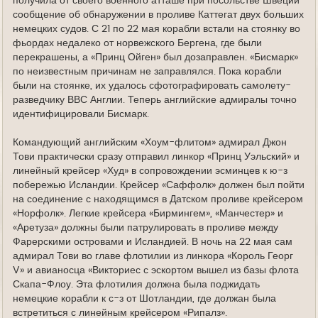
получила от своего военного атташе при посольстве Швеции
сообщение об обнаружении в проливе Каттегат двух больших
немецких судов. С 21 по 22 мая корабли встали на стоянку во
фьордах недалеко от норвежского Бергена, где были
перекрашены, а «Принц Ойген» был дозаправлен. «Бисмарк»
по неизвестным причинам не заправлялся. Пока корабли
были на стоянке, их удалось сфотографировать самолету-
разведчику ВВС Англии. Теперь английские адмиралы точно
идентифицировали Бисмарк.
Командующий английским «Хоум-флитом» адмирал Джон
Тови практически сразу отправил линкор «Принц Уэльский» и
линейный крейсер «Худ» в сопровождении эсминцев к ю-з
побережью Исландии. Крейсер «Саффолк» должен был пойти
на соединение с находящимся в Датском проливе крейсером
«Норфолк». Легкие крейсера «Бирмингем», «Манчестер» и
«Аретуза» должны были патрулировать в проливе между
Фарерскими островами и Исландией. В ночь на 22 мая сам
адмирал Тови во главе флотилии из линкора «Король Георг
V» и авианосца «Викториес с эскортом вышел из базы флота
Скапа-Флоу. Эта флотилия должна была поджидать
немецкие корабли к с-з от Шотландии, где должан была
встретиться с линейным крейсером «Рипалз».