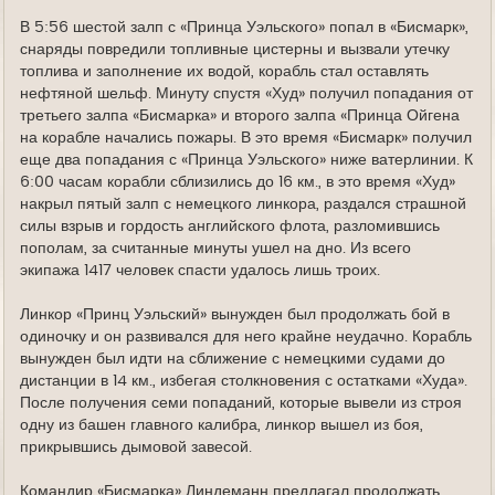
В 5:56 шестой залп с «Принца Уэльского» попал в «Бисмарк»,
снаряды повредили топливные цистерны и вызвали утечку
топлива и заполнение их водой, корабль стал оставлять
нефтяной шельф. Минуту спустя «Худ» получил попадания от
третьего залпа «Бисмарка» и второго залпа «Принца Ойгена
на корабле начались пожары. В это время «Бисмарк» получил
еще два попадания с «Принца Уэльского» ниже ватерлинии. К
6:00 часам корабли сблизились до 16 км., в это время «Худ»
накрыл пятый залп с немецкого линкора, раздался страшной
силы взрыв и гордость английского флота, разломившись
пополам, за считанные минуты ушел на дно. Из всего
экипажа 1417 человек спасти удалось лишь троих.
Линкор «Принц Уэльский» вынужден был продолжать бой в
одиночку и он развивался для него крайне неудачно. Корабль
вынужден был идти на сближение с немецкими судами до
дистанции в 14 км., избегая столкновения с остатками «Худа».
После получения семи попаданий, которые вывели из строя
одну из башен главного калибра, линкор вышел из боя,
прикрывшись дымовой завесой.
Командир «Бисмарка» Линдеманн предлагал продолжать