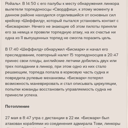
Ройаль». В 14:50 с его палубы к месту обнаружения линкора
вылетели торпедоносцы «Свордфиш», к этому моменту в
данном районе находился отделившийся от основных сил
крейсер «Шеффилд», который пытался установить контакт с
«Бисмарком». Нечего не знающие об этом пилоты приняли
его за немца и провели торпедную атаку, на их счастье ни
одна из 11 выпущенных торпед не смогла поразить цель.
В 17:40 «Шеффилд» обнаружил «Бисмарк» и начал его
преследование, повторный налет 15 торпедоносцев в 20:47
принес свои плоды, английские летчики добились двух или
трех попадании в линкор, при этом одно из них стало
решающим, торпеда попала в кормовую часть судна и
повредила рулевые механизмы. «Бисмарк» потерял
возможность маневрировать и стал описывать циркуляции,
попытки команды восстановить управляемость судна не
принесли успеха.
Потопление
27 мая в 8:47 утра с дистанции в 22 км. «Бисмарк» был
атакован кораблями из соединения адмирала Тови, линкоры