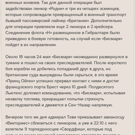
военных конвоев. Так для данной операции был
задействован линкор «Родни» и три из четырех эсминцев,
которые сопровождали превращенный в военный транспорт
бывший пассажирский лайнер «Британик». Дополнительно
для операции привлекли еще 2 линкора и 2 крейсера.
Соединение флота «H» размещенное в Гибралтаре было
приведено в боевую готовность, на случай если «Бисмарк»
пойдет в их направлении.
Около 18 часов 24 мая «Бисмарк» неожиданно развернулся в
тумане и пошел на своих преследователей. После короткого
боя корабли не добились попаданий друг в друга, но
британские суда вынуждены были скрыться, в это время
«Принц Ойген» успешно прервал контакт с ними и достиг
французского порта Брест через 10 дней. Полдесятого
Льютенс доложил командованию, что «Бисмарк», испытывая
нехватку топлива, прекращает попытки стряхнуть
преследователей и движется в Сен-Назар напрямую.
Вечером того же дня адмирал Тови приказывает авианосцу
«Викториес» сблизиться с линкором, а уже в 22:10 с него
взлетели 9 торпедоносцев «Свордфиш», которые под