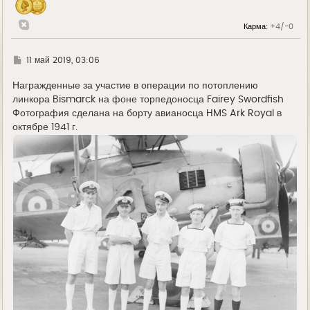
а
л
у
Карма:
+4/-0
Г
11 май 2019, 03:06
д
е
Награжденные за участие в операции по потоплению
линкора Bismarck на фоне торпедоносца Fairey Swordfish
Фотография сделана на борту авианосца HMS Ark Royal в
октябре 1941 г.