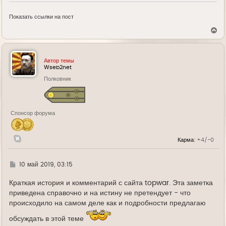
Показать ссылки на пост
В
е
р
н
у
Автор темы
т
Wseb2net
ь
Полковник
с
я
к
н
а
Спонсор форума
ч
а
л
у
Карма:
+4/-0
Г
10 май 2019, 03:15
д
е
Краткая история и комментарий с сайта topwar. Эта заметка
приведена справочно и на истину не претендует - что
происходило на самом деле как и подробности предлагаю
обсуждать в этой теме