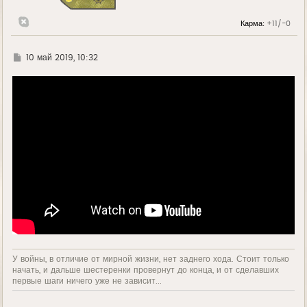
Карма:
+11/-0
Г
10 май 2019, 10:32
д
е
У войны, в отличие от мирной жизни, нет заднего хода. Стоит только
начать, и дальше шестеренки провернут до конца, и от сделавших
первые шаги ничего уже не зависит...