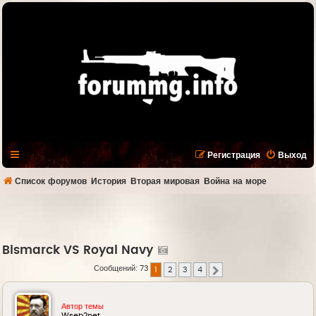
Регистрация
Выход
Список форумов
История
Вторая мировая
Война на море
Bismarck VS Royal Navy
Сообщений: 73
1
2
3
4
След.
Автор темы
Wseb2net