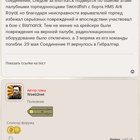
соединения, следом за Bismarck подвергся по ошибке атаке
палубными торпедоносцами Swordfish с борта HMS Ark
Royal, но благодаря неисправности взрывателей торпед
избежал серьёзных повреждений и впоследствии участвовал
в бою с Bismarck. Тем не менее на крейсере были
повреждения на верхней палубе, радиолокационное
оборудование было отключено, а 3 моряка из его команды
погибли. 29 мая Соединение H вернулось в Гибралтар.
Показать ссылки на пост
В
е
р
н
у
Автор темы
т
Wseb2net
ь
Полковник
с
я
к
н
а
Спонсор форума
ч
а
л
у
Карма:
+4/-0