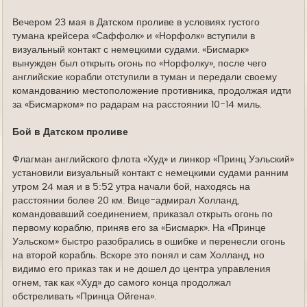
Вечером 23 мая в Датском проливе в условиях густого
тумана крейсера «Саффолк» и «Норфолк» вступили в
визуальный контакт с немецкими судами. «Бисмарк»
вынужден был открыть огонь по «Норфолку», после чего
английские корабли отступили в туман и передали своему
командованию местоположение противника, продолжая идти
за «Бисмарком» по радарам на расстоянии 10-14 миль.
Бой в Датском проливе
Флагман английского флота «Худ» и линкор «Принц Уэльский»
установили визуальный контакт с немецкими судами ранним
утром 24 мая и в 5:52 утра начали бой, находясь на
расстоянии более 20 км. Вице-адмирал Холланд,
командовавший соединением, приказал открыть огонь по
первому кораблю, приняв его за «Бисмарк». На «Принце
Уэльском» быстро разобрались в ошибке и перенесли огонь
на второй корабль. Вскоре это понял и сам Холланд, но
видимо его приказ так и не дошел до центра управления
огнем, так как «Худ» до самого конца продолжал
обстреливать «Принца Ойгена».