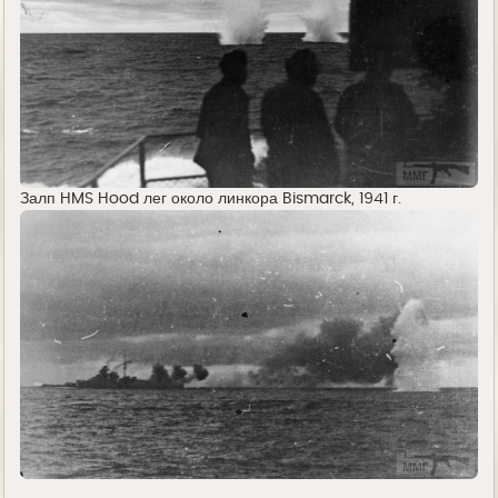
Залп HMS Hood лег около линкора Bismarck, 1941 г.