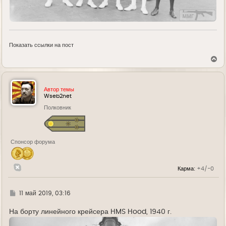
Показать ссылки на пост
В
е
р
н
у
Автор темы
т
Wseb2net
ь
Полковник
с
я
к
н
а
Спонсор форума
ч
а
л
у
Карма:
+4/-0
Г
11 май 2019, 03:16
д
е
На борту линейного крейсера HMS Hood, 1940 г.