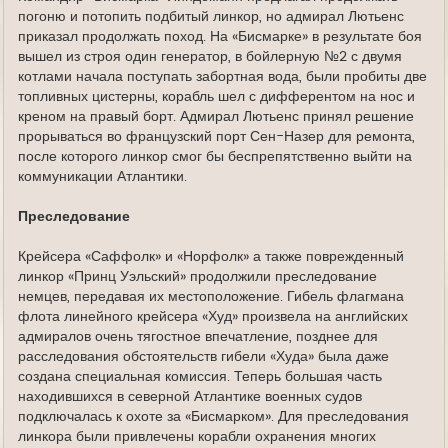
погоню и потопить подбитый линкор, но адмирал Лютьенс
приказал продолжать поход. На «Бисмарке» в результате боя
вышел из строя один генератор, в бойлерную №2 с двумя
котлами начала поступать забортная вода, были пробиты две
топливных цистерны, корабль шел с дифферентом на нос и
креном на правый борт. Адмирал Лютьенс принял решение
прорываться во французский порт Сен-Назер для ремонта,
после которого линкор смог бы беспрепятственно выйти на
коммуникации Атлантики.
Преследование
Крейсера «Саффолк» и «Норфолк» а также поврежденный
линкор «Принц Уэльский» продолжили преследование
немцев, передавая их местоположение. Гибель флагмана
флота линейного крейсера «Худ» произвела на английских
адмиралов очень тягостное впечатление, позднее для
расследования обстоятельств гибели «Худа» была даже
создана специальная комиссия. Теперь большая часть
находившихся в северной Атлантике военных судов
подключалась к охоте за «Бисмарком». Для преследования
линкора были привлечены корабли охранения многих