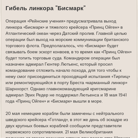
Гибель линкора "Бисмарк"
Операция «Рейнские учения» предусматривала выход
линкора «Бисмарк» и тяжелого крейсера «Принц Ойген» в
Атлантический океан через Датский пролив. Главной целью
операции был выход на морские коммуникации британского
торгового флота. Предполагалось, что «Бисмарк» будет
связывать боем эскорт конвоев, в то время как «Принц Ойген»
будет топить торговые суда. Командиром операции был
назначен адмирал Гюнтер Лютьенс, который просил
командование отложить начало похода, для того чтобы к
нему смог присоединиться проходящий испытания «Тирпиц»
или ремонтирующийся в порту Бреста «карманный линкор»
Шарнхорст. Однако главнокомандующий кригсмарине
адмирал Эрих Редер не поддержал Лютьенса и 18 мая 1941
года «Принц Ойген» и «Бисмарк» вышли в море.
20 мая немецкие корабли были замечены с нейтрального
шведского крейсера «Готланд», в этот же день об эскадре из
двух крупных боевых кораблей сообщили представители
норвежского сопротивления. 21 мая Великобритания