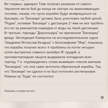
Во-первых, адмирал Тови получил указание от самого
Черчилля вести бой до конца не смотря на заканчивающее
топливо, сказав, что пусть корабли будут возвращаться на
буксирах, но "Бисмарк" должен быть уничтожен любой ценой.
"Родни", поливая "Бисмарк" с дистанции 2-4км не мог пробить
его из-за рикошетов снарядов от воды на такой дистанции.
В-третьих, торпеды "Дорсетшира" не причинили "Бисмарку"
вреда. Экспедиция Кэмерона на исследовательском судне
"Академик Мстислав Келдыш" с батискафами "Мир", показала,
что корабль получил всего 4 пробоины из почти четырех
сотен выстрелов главного калибра 16' орудий, а
противоторпедная защита выдержала попадания всех
торпед. Т.е. подтвердились слова выживших членов экипажа
"Бисмарка", что они сами затопили обреченный корабль. Так,
что "Бисмарк" не сдался и не был потоплен англичанами.
Реванш за "Худа" не состоялся.
Показать ссылки на пост
В
е
р
н