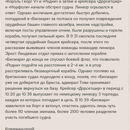
«Король Георг V» и «Родни» а затем и крейсера «Дорсетшир»
и «Норфолк» начали обстрел судна. Линкор огрызался в
ответ. Однако англичане достаточно быстро добились
попаданий в «Бисмарк» за полчаса он получил повреждения
орудийных башен главного калибра, многие надстройки,
включая посты управления огнем, были разрушены и горели,
корабль получил сильный крен. В 9:31 смолкла последняя
четвертая орудийная башня крейсера, после этого по
рассказам выживших членов команды командир линкора
Эрнст Линдеман отдал приказ о затоплении корабля.
«Бисмарк» до конца не спускал боевой флаг, что позволило
«Родни» подойти на расстояние в 2-4 км. и в упор
расстреливать беззащитный корабль. Однако топливо на
британских судах подходило к концу, поняв, что «Бисмарк»
уже не доберется до Бреста, адмирал Тови принимает
решение вернуться на базу. Крейсер «Дорсетшир» в период с
10:20 до 10:36 выпускает по немецкому линкору 3 торпеды,
каждая из которых попадает в цель. В 10:39 «Бисмарк»
завалился на борт и затонул, спастись удалось лишь чуть
более 110 членам экипажа, более 2100 человек разделили
участь погибшего судна.
Коммментарий: