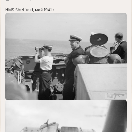
д
е
HMS Sheffield, май 1941 г.