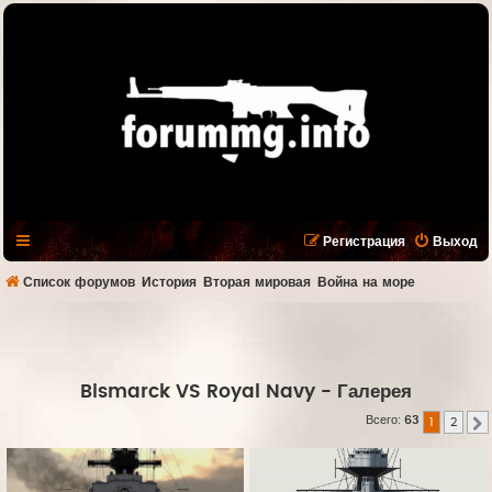
Регистрация
Выход
Список форумов
История
Вторая мировая
Война на море
Bismarck VS Royal Navy
- Галерея
Всего:
63
1
2