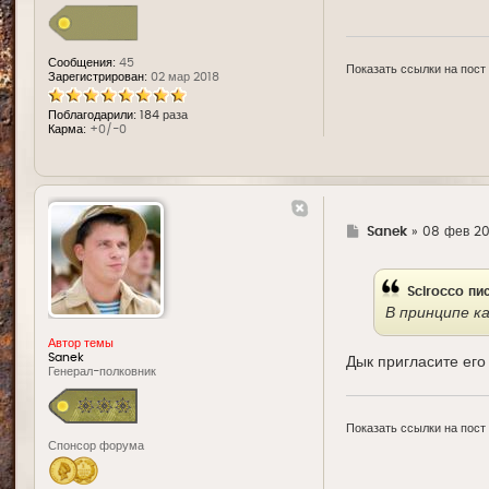
Сообщения:
45
Показать ссылки на пост
Зарегистрирован:
02 мар 2018
Поблагодарили:
184 раза
Карма:
+0/-0
Г
Sanek
»
08 фев 20
д
е
Scirocco
пис
В принципе ка
Автор темы
Sanek
Дык пригласите его 
Генерал-полковник
Показать ссылки на пост
Спонсор форума