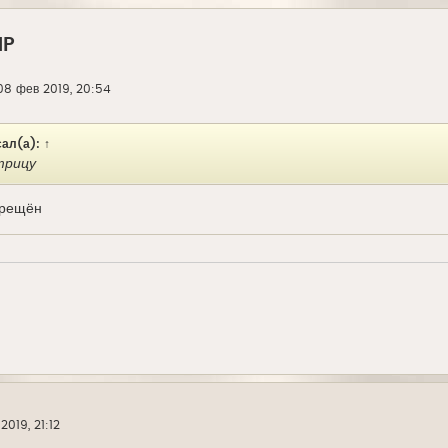
MP
08 фев 2019, 20:54
ал(а):
↑
трицу
прещён
2019, 21:12