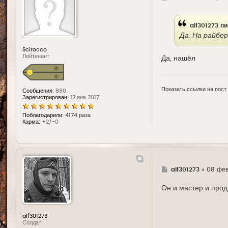
д
е
alf301273
пи
Да. На райбе
Scirocco
Лейтенант
Да, нашёл
Показать ссылки на пост
Сообщения:
880
Зарегистрирован:
12 янв 2017
Поблагодарили:
4174 раза
Карма:
+2/-0
Г
alf301273
»
08 фев
д
е
Он и мастер и прод
alf301273
Солдат