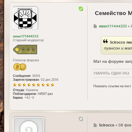
Семейство 
Г
иван777444333
»
д
е
иван777444333
Старший модератор
Scirocco
пис
пуансон и ма
Спонсор форума
Мат на форуме за
УМИРАТЬ ОДИН РАЗ
Сообщения:
3069
Зарегистрирован:
02 дек 2016
Показать ссылки на пост
Откуда:
Украина
Поблагодарили:
14507 раз
Карма:
+6/-0
Г
Scirocco
»
08 фев 
д