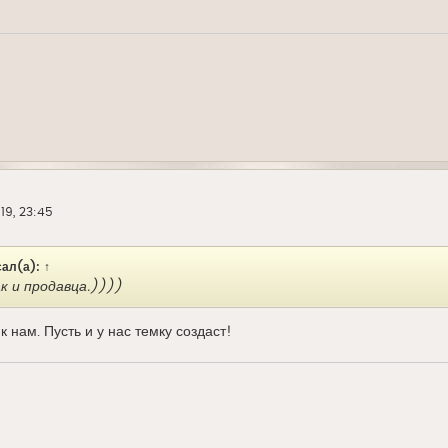
19, 23:45
ал(а):
↑
к и продавца.))))
к нам. Пусть и у нас темку создаст!