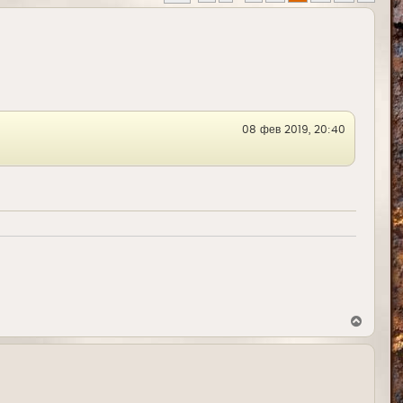
08 фев 2019, 20:40
В
е
р
н
у
т
ь