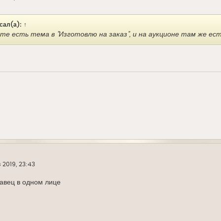
сал(а):
↑
рте есть тема в "Изготовлю на заказ", и на аукционе там же ес
 2019, 23:43
авец в одном лице