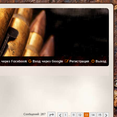
 через Facebook
Вход через Google
Регистрация
Выход
Страница
13
из
15
Сообщений: 287
1
…
11
12
13
14
15
Пред.
След.