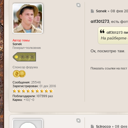
Г
Sanek
»
08 фев 201
д
е
alf301273
, есть фо
alf301273
пи
На райберте 
Автор темы
Sanek
Генерал-полковник
Ок, посмотрю там.
Спонсор форума
Показать ссылки на пост
Сообщения:
25546
Зарегистрирован:
01 дек 2016
Поблагодарили:
107399 раз
Карма:
+10/-0
Г
Scirocco
»
08 фев 