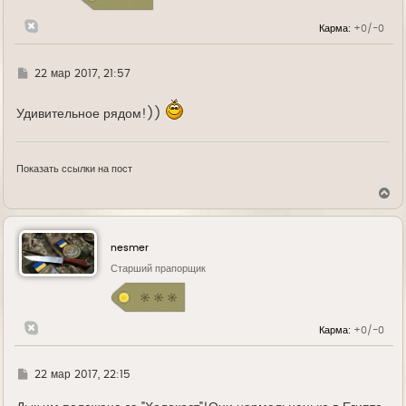
к
н
Карма:
+0/-0
а
ч
а
л
Г
22 мар 2017, 21:57
у
д
е
Удивительное рядом!))
Показать ссылки на пост
В
е
р
н
у
nesmer
т
ь
Старший прапорщик
с
я
к
н
Карма:
+0/-0
а
ч
а
л
Г
22 мар 2017, 22:15
у
д
е