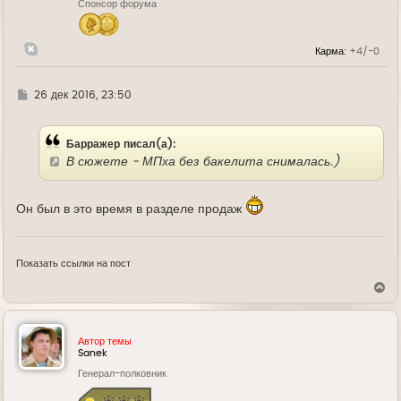
Спонсор форума
а
ч
а
л
Карма:
+4/-0
у
Г
26 дек 2016, 23:50
д
е
Барражер писал(а):
В сюжете - МПха без бакелита снималась.)
Он был в это время в разделе продаж
Показать ссылки на пост
В
е
р
н
у
Автор темы
т
Sanek
ь
Генерал-полковник
с
я
к