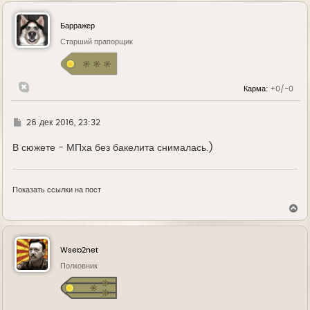
р
н
у
Барражер
т
ь
Старший прапорщик
с
я
к
н
Карма:
+0/-0
а
ч
а
л
Г
26 дек 2016, 23:32
у
д
е
В сюжете - МПха без бакелита снималась.)
Показать ссылки на пост
В
е
р
н
у
Wseb2net
т
ь
Полковник
с
я
к
н