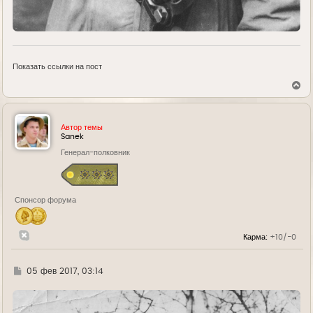
Показать ссылки на пост
В
е
р
н
у
Автор темы
т
Sanek
ь
Генерал-полковник
с
я
к
н
а
Спонсор форума
ч
а
л
у
Карма:
+10/-0
Г
05 фев 2017, 03:14
д
е