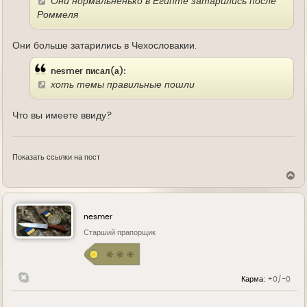
Они нормальненько в Египте затарились после
Роммеля
Они больше затарились в Чехословакии.
nesmer писал(а):
хоть темы правильные пошли
Что вы имеете ввиду?
Показать ссылки на пост
В
е
р
н
у
nesmer
т
ь
Старший прапорщик
с
я
к
н
Карма:
+0/-0
а
ч
а