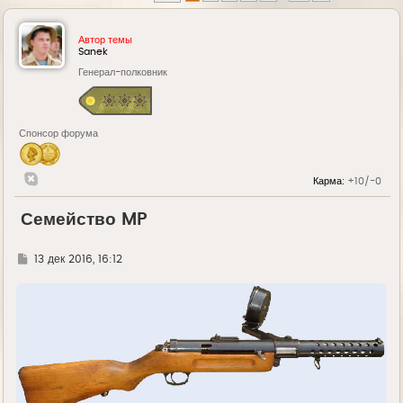
Автор темы
Sanek
Генерал-полковник
Спонсор форума
Карма:
+10/-0
Семейство MP
Г
13 дек 2016, 16:12
д
е