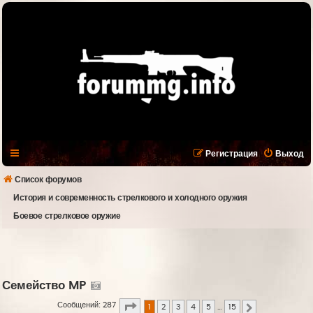
Регистрация
Выход
Список форумов
История и современность стрелкового и холодного оружия
Боевое стрелковое оружие
Семейство MP
Страница
1
из
15
Сообщений: 287
1
2
3
4
5
…
15
След.