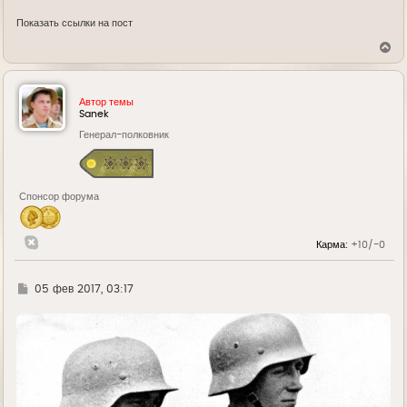
Показать ссылки на пост
В
е
р
н
у
Автор темы
т
Sanek
ь
Генерал-полковник
с
я
к
н
а
Спонсор форума
ч
а
л
у
Карма:
+10/-0
Г
05 фев 2017, 03:17
д
е