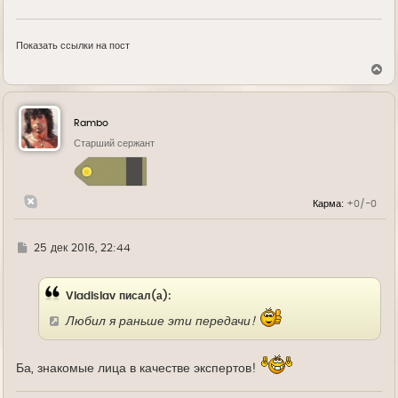
Показать ссылки на пост
В
е
р
н
у
Rambo
т
ь
Старший сержант
с
я
к
н
Карма:
+0/-0
а
ч
а
л
Г
25 дек 2016, 22:44
у
д
е
Vladislav писал(а):
Любил я раньше эти передачи!
Ба, знакомые лица в качестве экспертов!