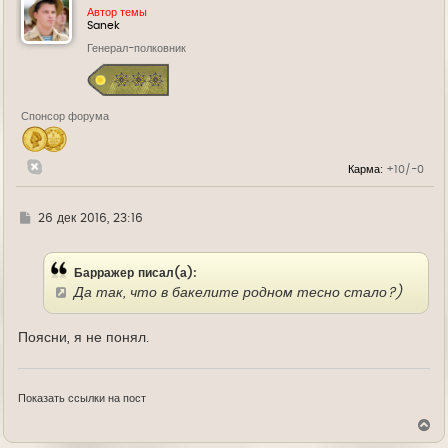
у
Автор темы
т
Sanek
ь
Генерал-полковник
с
я
к
н
а
Спонсор форума
ч
а
л
у
Карма:
+10/-0
Г
26 дек 2016, 23:16
д
е
Барражер писал(а):
Да так, что в бакелите родном тесно стало?)
Поясни, я не понял.
Показать ссылки на пост
В
е