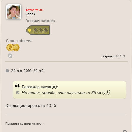
р
н
у
Автор темы
т
Sanek
ь
Генерал-полковник
с
я
к
н
а
Спонсор форума
ч
а
л
у
Карма:
+10/-0
Г
26 дек 2016, 20:40
д
е
Барражер писал(а):
Не понял, правда, что случилось с 38-м!)))
Эволюционировал в 40-й
Показать ссылки на пост
В