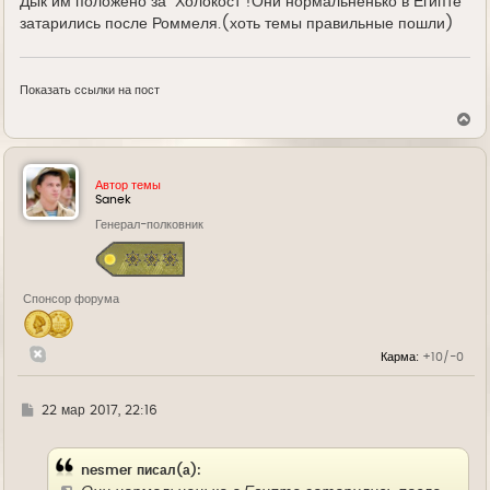
Дык им положено за "Холокост"!Они нормальненько в Египте
затарились после Роммеля.(хоть темы правильные пошли)
Показать ссылки на пост
В
е
р
н
у
Автор темы
т
Sanek
ь
Генерал-полковник
с
я
к
н
а
Спонсор форума
ч
а
л
у
Карма:
+10/-0
Г
22 мар 2017, 22:16
д
е
nesmer писал(а):