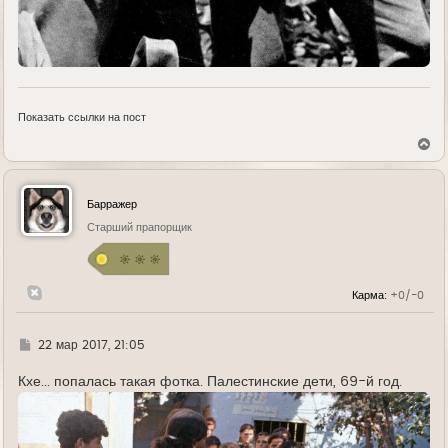
Показать ссылки на пост
В
е
р
н
у
Барражер
т
ь
Старший прапорщик
с
я
к
н
Карма:
+0/-0
а
ч
а
л
Г
22 мар 2017, 21:05
у
д
е
Кхе... попалась такая фотка. Палестинские дети, 69-й год.