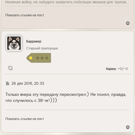
Начиная войну, не забудьте захватить побольше мешков для трупов...
Показать ссылки на пост
В
е
р
н
у
Барражер
т
ь
Старший прапорщик
с
я
к
н
Карма:
+0/-0
а
ч
а
л
Г
26 дек 2016, 20:33
у
д
е
Только вчера эту передачу пересмотрел.) Не понял, правда,
что случилось с 38-м!)))
Показать ссылки на пост
В
е