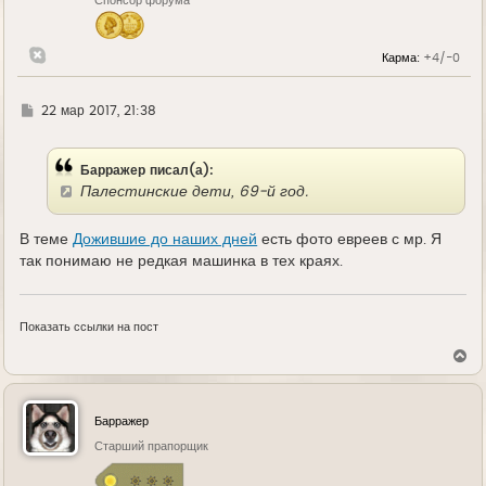
Спонсор форума
а
ч
а
л
Карма:
+4/-0
у
Г
22 мар 2017, 21:38
д
е
Барражер писал(а):
Палестинские дети, 69-й год.
В теме
Дожившие до наших дней
есть фото евреев с мр. Я
так понимаю не редкая машинка в тех краях.
Показать ссылки на пост
В
е
р
н
у
Барражер
т
ь
Старший прапорщик
с
я