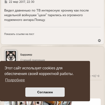
л
Г
22 мар 2017, 22:30
у
д
е
Видел давненько по ТВ интересную хронику как после
недельной войнушки "цахи" тарились из огромного
подземного ангара.Поищу.
Показать ссылки на пост
В
е
р
н
у
Барражер
т
ь
Старший прапорщик
с
я
Этот сайт использует cookies для
к
н
обеспечения своей корректной работы.
Карма:
+0/-0
а
Подробнее
ч
а
л
Г
22 мар 2017, 22:42
у
д
Согласен
е
Кто начальник этого сКЛАДА?)