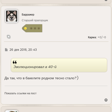
е
р
н
у
Барражер
т
ь
Старший прапорщик
с
я
к
н
Карма:
+0/-0
а
ч
а
л
Г
26 дек 2016, 20:43
у
д
е
Эволюционировал в 40-й
Да так, что в бакелите родном тесно стало?)
Показать ссылки на пост
В
е
р
н