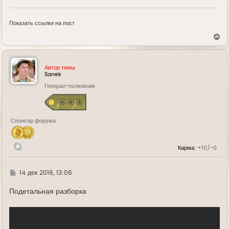
Показать ссылки на пост
В
е
р
н
у
Автор темы
т
Sanek
ь
Генерал-полковник
с
я
к
н
а
Спонсор форума
ч
а
л
у
Карма:
+10/-0
Г
14 дек 2016, 13:06
д
е
Подетальная разборка