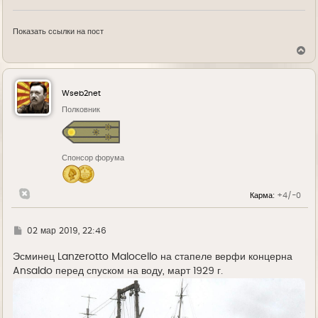
Показать ссылки на пост
В
е
р
н
у
Wseb2net
т
ь
Полковник
с
я
к
н
Спонсор форума
а
ч
а
л
Карма:
+4/-0
у
Г
02 мар 2019, 22:46
д
е
Эсминец Lanzerotto Malocello на стапеле верфи концерна
Ansaldo перед спуском на воду, март 1929 г.