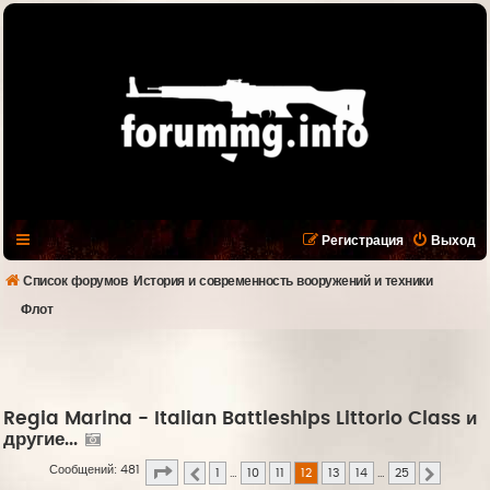
Регистрация
Выход
Список форумов
История и современность вооружений и техники
Флот
Regia Marina - Italian Battleships Littorio Class и
другие...
Страница
12
из
25
Сообщений: 481
1
…
10
11
12
13
14
…
25
Пред.
След.