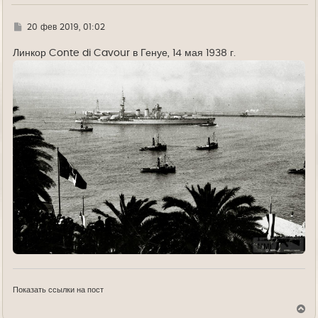
Г
20 фев 2019, 01:02
д
е
Линкор Conte di Cavour в Генуе, 14 мая 1938 г.
Показать ссылки на пост
В
е