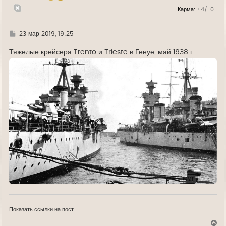
л
Карма:
+4/-0
у
Г
23 мар 2019, 19:25
д
е
Тяжелые крейсера Trento и Trieste в Генуе, май 1938 г.
Показать ссылки на пост
В