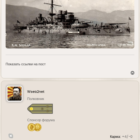
Показать ссылки на пост
В
е
р
н
у
Wseb2net
т
ь
Полковник
с
я
к
н
Спонсор форума
а
ч
а
л
Карма:
+4/-0
у