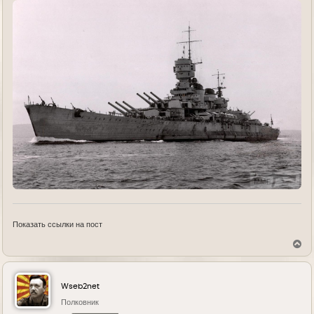
Показать ссылки на пост
В
е
р
н
у
Wseb2net
т
ь
Полковник
с