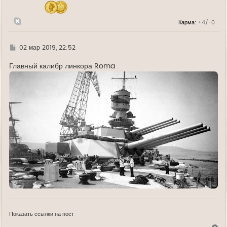
ч
а
л
Карма:
+4/-0
у
Г
02 мар 2019, 22:52
д
е
Главный калибр линкора Roma
Показать ссылки на пост