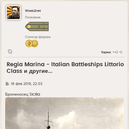
Wseb2net
Полковник
Спонсор форума
Карма:
+4/-0
Regia Marina - Italian Battleships Littorio
Class и другие...
Г
18 фев 2019, 22:03
д
е
Броненосец Sicilia