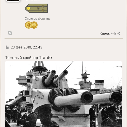
Спонсор форума
Карма:
+4/-0
Г
23 фев 2019, 22:43
д
е
Тяжелый крейсер Trento