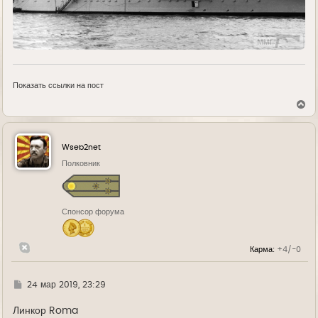
Показать ссылки на пост
В
е
р
н
у
Wseb2net
т
ь
Полковник
с
я
к
н
Спонсор форума
а
ч
а
л
Карма:
+4/-0
у
Г
24 мар 2019, 23:29
д
е
Линкор Roma