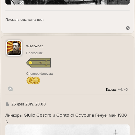
Показать ссылки на пост
В
е
р
н
у
Wseb2net
т
ь
Полковник
с
я
к
н
Спонсор форума
а
ч
а
л
Карма:
+4/-0
у
Г
25 фев 2019, 20:00
д
е
Линкоры Giulio Cesare и Conte di Cavour в Генуе, май 1938
г.