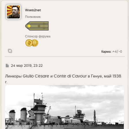
р
н
у
Wseb2net
т
ь
Полковник
с
я
к
н
Спонсор форума
а
ч
а
л
Карма:
+4/-0
у
Г
24 мар 2019, 23:22
д
е
Линкоры Giulio Cesare и Conte di Cavour в Генуе, май 1938
г.