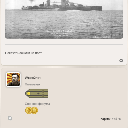
Показать ссылки на пост
В
е
р
н
у
Wseb2net
т
ь
Полковник
с
я
к
н
Спонсор форума
а
ч
а
л
Карма:
+4/-0
у