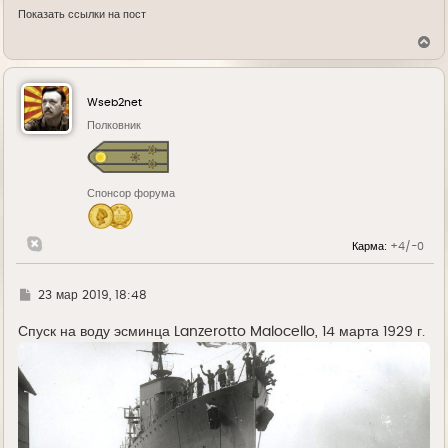
Показать ссылки на пост
В
е
р
н
у
Wseb2net
т
ь
Полковник
с
я
к
н
Спонсор форума
а
ч
а
л
Карма:
+4/-0
у
Г
23 мар 2019, 18:48
д
е
Спуск на воду эсминца Lanzerotto Malocello, 14 марта 1929 г.