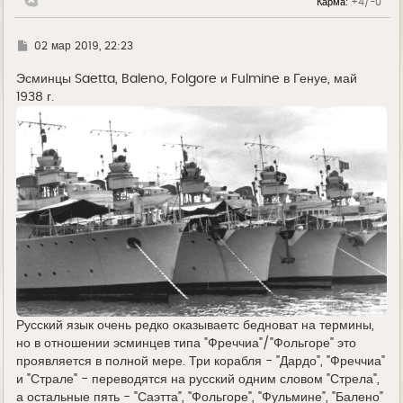
Карма:
+4/-0
у
Г
02 мар 2019, 22:23
д
е
Эсминцы Saetta, Baleno, Folgore и Fulmine в Генуе, май
1938 г.
Русский язык очень редко оказываетс бедноват на термины,
но в отношении эсминцев типа "Фреччиа"/"Фольгоре" это
проявляется в полной мере. Три корабля - "Дардо", "Фреччиа"
и "Страле" - переводятся на русский одним словом "Стрела",
а остальные пять - "Саэтта", "Фольгоре", "Фульмине", "Балено"