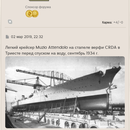
н
Спонсор форума
а
ч
а
л
Карма:
+4/-0
у
Г
02 мар 2019, 22:32
д
е
Легкий крейсер Muzio Attendolo на стапеле верфи CRDA в
Триесте перед спуском на воду, сентябрь 1934 г.