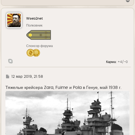
В
е
р
н
у
Wseb2net
т
ь
Полковник
с
я
к
н
Спонсор форума
а
ч
а
л
Карма:
+4/-0
у
Г
12 мар 2019, 21:58
д
е
Тяжелые крейсера Zara, Fuime и Pola в Генуе, май 1938 г.