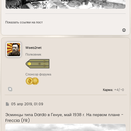
Показать ссылки на пост
В
е
р
н
у
Wseb2net
т
ь
Полковник
с
я
к
н
Спонсор форума
а
ч
а
л
Карма:
+4/-0
у
Г
05 апр 2019, 01:09
д
е
Эсминцы типа Dardo в Генуе, май 1938 г. На первом плане -
Freccia (FR)