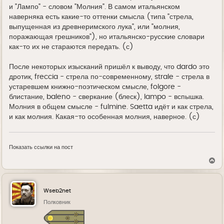
и "Лампо" - словом "Молния". В самом итальянском
наверняка есть какие-то оттенки смысла (типа "стрела,
выпущенная из древнеримского лука", или "молния,
поражающая грешников"), но итальянско-русские словари
как-то их не стараются передать. (с)
После некоторых изысканий пришёл к выводу, что dardo это
дротик, freccia - стрела по-современному, strale - стрела в
устаревшем книжно-поэтическом смысле, folgore -
блистание, baleno - сверкание (блеск), lampo - вспышка.
Молния в общем смысле - fulmine. Saetta идёт и как стрела,
и как молния. Какая-то особенная молния, наверное. (с)
Показать ссылки на пост
В
е
р
н
у
Wseb2net
т
ь
Полковник
с
я
к