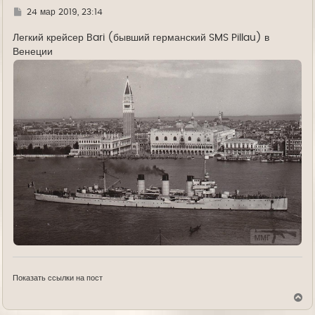
Г
24 мар 2019, 23:14
д
е
Легкий крейсер Bari (бывший германский SMS Pillau) в
Венеции
Показать ссылки на пост
В
е