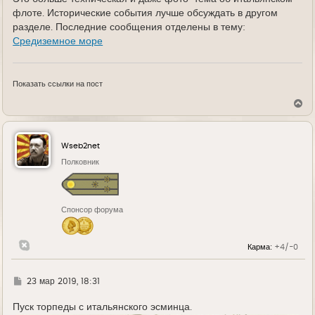
флоте. Исторические события лучше обсуждать в другом
разделе. Последние сообщения отделены в тему:
Средиземное море
Показать ссылки на пост
В
е
р
н
у
Wseb2net
т
ь
Полковник
с
я
к
н
Спонсор форума
а
ч
а
л
Карма:
+4/-0
у
Г
23 мар 2019, 18:31
д
е
Пуск торпеды с итальянского эсминца.