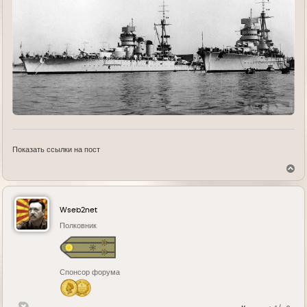
Показать ссылки на пост
В
е
р
н
у
Wseb2net
т
ь
Полковник
с
я
к
н
Спонсор форума
а
ч
а
л