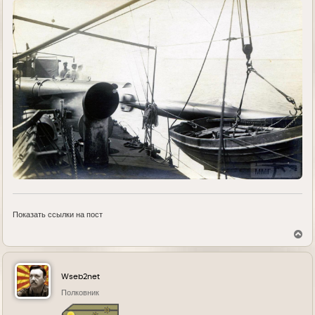
Показать ссылки на пост
В
е
р
н
у
Wseb2net
т
ь
Полковник
с
я