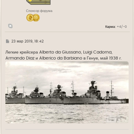
к
н
Спонсор форума
а
ч
а
л
Карма:
+4/-0
у
Г
23 мар 2019, 18:42
д
е
Легкие крейсера Alberto da Giussano, Luigi Cadorna,
Armando Diaz и Alberico da Barbiano в Генуе, май 1938 г.