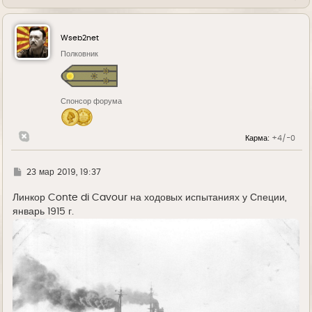
е
р
н
у
Wseb2net
т
ь
Полковник
с
я
к
н
Спонсор форума
а
ч
а
л
Карма:
+4/-0
у
Г
23 мар 2019, 19:37
д
е
Линкор Conte di Cavour на ходовых испытаниях у Специи,
январь 1915 г.