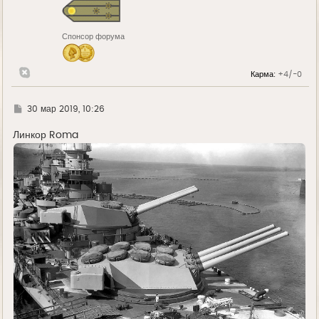
я
к
н
Спонсор форума
а
ч
а
л
Карма:
+4/-0
у
Г
30 мар 2019, 10:26
д
е
Линкор Roma