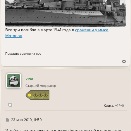
Все три погибли в марте 1941 года в
сражении у мыса
Матапан
.
Показать ссылки на пост
В
е
р
н
у
Vlad
т
ь
Старший модератор
с
я
к
н
Карма:
+1/-0
а
ч
а
л
Г
23 мар 2019, 11:59
у
д
е
Это больше техническая и даже фото-тема об итальянском