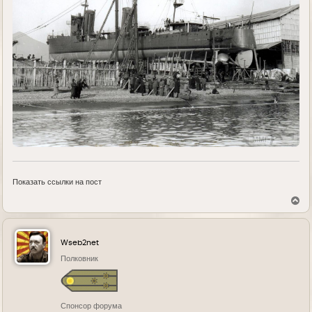
Показать ссылки на пост
В
е
р
н
у
Wseb2net
т
ь
Полковник
с
я
к
н
Спонсор форума
а