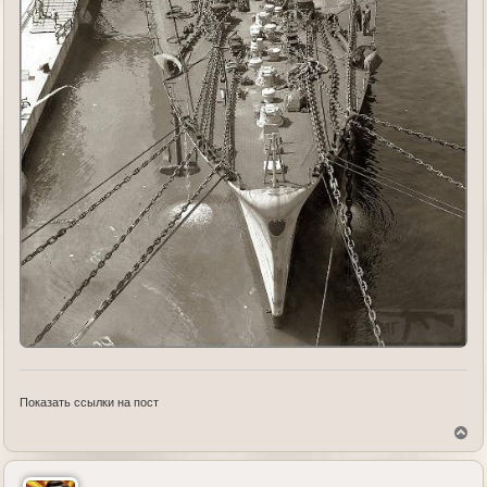
Показать ссылки на пост
В
е
р
н