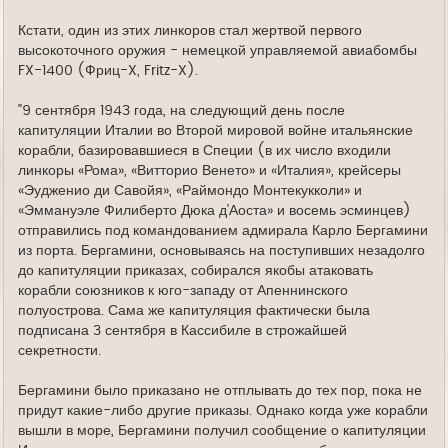
у
д
е
Кстати, один из этих линкоров стал жертвой первого
высокоточного оружия - немецкой управляемой авиабомбы
FX-1400 (Фриц-X, Fritz-X).
"9 сентября 1943 года, на следующий день после
капитуляции Италии во Второй мировой войне итальянские
корабли, базировавшиеся в Специи (в их число входили
линкоры «Рома», «Витторио Венето» и «Италия», крейсеры
«Эудженио ди Савойя», «Раймондо Монтекукколи» и
«Эммануэле Филиберто Дюка д’Аоста» и восемь эсминцев)
отправились под командованием адмирала Карло Бергамини
из порта. Бергамини, основываясь на поступивших незадолго
до капитуляции приказах, собирался якобы атаковать
корабли союзников к юго-западу от Апеннинского
полуострова. Сама же капитуляция фактически была
подписана 3 сентября в Кассибиле в строжайшей
секретности.
Бергамини было приказано не отплывать до тех пор, пока не
придут какие-либо другие приказы. Однако когда уже корабли
вышли в море, Бергамини получил сообщение о капитуляции