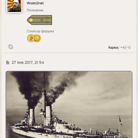
у
Wseb2net
т
ь
Полковник
с
я
к
н
Спонсор форума
а
ч
а
л
Карма:
+4/-0
у
Г
27 янв 2017, 21:54
д
е