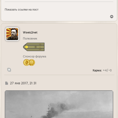
Показать ссылки на пост
В
е
р
н
у
Wseb2net
т
ь
Полковник
с
я
к
н
Спонсор форума
а
ч
а
л
Карма:
+4/-0
у
Г
27 янв 2017, 21:31
д
е