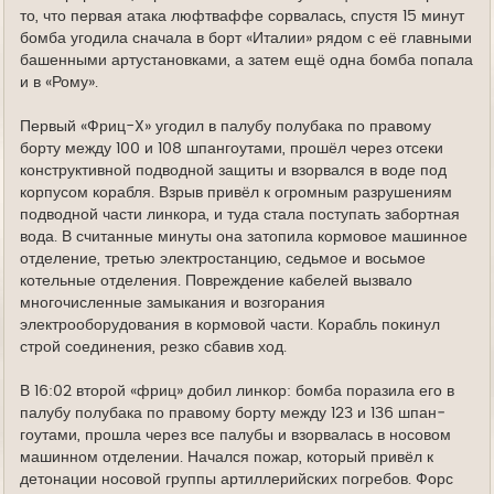
то, что первая атака люфтваффе сорвалась, спустя 15 минут
бомба угодила сначала в борт «Италии» рядом с её главными
башенными артустановками, а затем ещё одна бомба попала
и в «Рому».
Первый «Фриц-X» угодил в палубу полубака по правому
борту между 100 и 108 шпангоутами, прошёл через отсеки
конструктивной подводной защиты и взорвался в воде под
корпусом корабля. Взрыв привёл к огромным разрушениям
подводной части линкора, и туда стала поступать забортная
вода. В считанные минуты она затопила кормовое машинное
отделение, третью электростанцию, седьмое и восьмое
котельные отделения. Повреждение кабелей вызвало
многочисленные замыкания и возгорания
электрооборудования в кормовой части. Корабль покинул
строй соединения, резко сбавив ход.
В 16:02 второй «фриц» добил линкор: бомба поразила его в
палубу полубака по правому борту между 123 и 136 шпан­
гоутами, прошла через все палубы и взорвалась в носовом
машинном отделении. Начался пожар, который привёл к
детонации носовой группы артиллерийских погребов. Форс