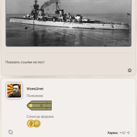
Показать ссылки на пост
В
е
р
н
у
Wseb2net
т
ь
Полковник
с
я
к
н
Спонсор форума
а
ч
а
л
Карма:
+4/-0
у