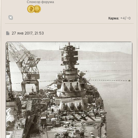
Спонсор форума
а
ч
а
л
Карма:
+4/-0
у
Г
27 янв 2017, 21:53
д
е