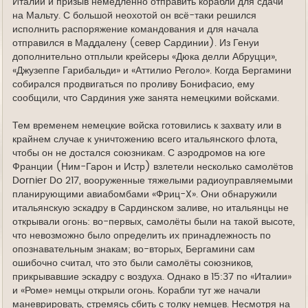
Италии и призыв немедленно отправить корабли для сдачи
на Мальту. С большой неохотой он всё-таки решился
исполнить распоряжение командования и для начала
отправился в Маддалену (север Сардинии). Из Генуи
дополнительно отплыли крейсеры «Дюка делли Абруцци»,
«Джузеппе Гарибальди» и «Аттилио Реголо». Когда Бергамини
собирался продвигаться по проливу Бонифасио, ему
сообщили, что Сардиния уже занята немецкими войсками.
Тем временем немецкие войска готовились к захвату или в
крайнем случае к уничтожению всего итальянского флота,
чтобы он не достался союзникам. С аэродромов на юге
Франции (Ним-Гарон и Истр) взлетели несколько самолётов
Dornier Do 217, вооруженные тяжелыми радиоуправляемыми
планирующими авиабомбами «Фриц-X». Они обнаружили
итальянскую эскадру в Сардинском заливе, но итальянцы не
открывали огонь: во-первых, самолёты были на такой высоте,
что невозможно было определить их принадлежность по
опознавательным знакам; во-вторых, Бергамини сам
ошибочно считал, что это были самолёты союзников,
прикрывавшие эскадру с воздуха. Однако в 15:37 по «Италии»
и «Роме» немцы открыли огонь. Корабли тут же начали
маневрировать, стремясь сбить с толку немцев. Несмотря на