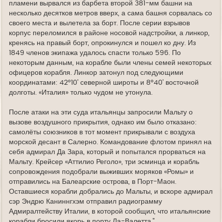
пламени вырвался из барбета второй 381-мм башни на
несколько десятков метров вверх, а сама башня сорвалась со
своего места и вылетела за борт. После серии взрывов
корпус переломился в районе носовой надстройки, а линкор,
кренясь на правый борт, опрокинулся и пошел ко дну. Из
1849 членов экипажа удалось спасти только 596. По
некоторым данным, на корабле были члены семей некоторых
офицеров корабля. Линкор затонул под следующими
координатами: 42°10' северной широты и 8°40' восточной
долготы. «Италия» только чудом не утонула.
После атаки на эти суда итальянцы запросили Мальту о
вызове воздушного прикрытия, однако им было отказано:
самолёты союзников в тот момент прикрывали с воздуха
морской десант в Салерно. Командование флотом принял на
себя адмирал Да Зара, который и попытался прорваться на
Мальту. Крейсер «Аттилио Реголо», три эсминца и корабль
сопровождения подобрали выживших моряков «Ромы» и
отправились на Балеарские острова, в Порт-Маон.
Оставшиеся корабли добрались до Мальты, и вскоре адмирал
сэр Эндрю Каниннгхэм отправил радиограмму
Адмиралтейству Италии, в которой сообщил, что итальянские
корабли бросили якорь в порту Ла-Валетта."