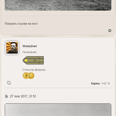
Показать ссылки на пост
В
е
р
н
у
Wseb2net
т
ь
Полковник
с
я
к
н
Спонсор форума
а
ч
а
л
Карма:
+4/-0
у
Г
27 янв 2017, 21:51
д
е