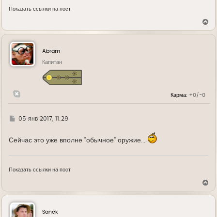
Показать ссылки на пост
В
е
р
н
у
Abram
т
ь
Капитан
с
я
к
н
Карма:
+0/-0
а
ч
а
л
Г
05 янв 2017, 11:29
у
д
е
Сейчас это уже вполне "обычное" оружие...
Показать ссылки на пост
В
е
р
н
у
Sanek
т