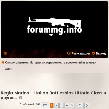
Регистрация
Выход
Список форумов
История и современность вооружений и техники
Флот
Regia Marina - Italian Battleships Littorio Class и
другие...
Страница
1
из
25
Сообщений: 481
1
2
3
4
5
…
25
След.