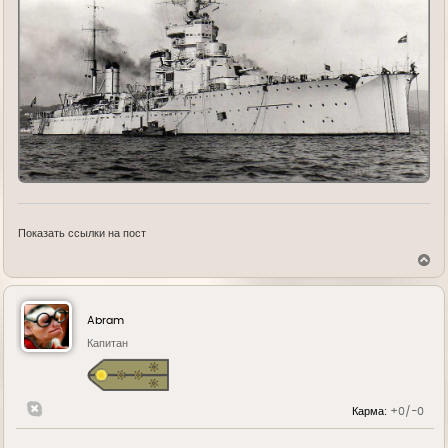
Показать ссылки на пост
В
е
р
н
у
Abram
т
ь
Капитан
с
я
к
н
Карма:
+0/-0
а
ч
а