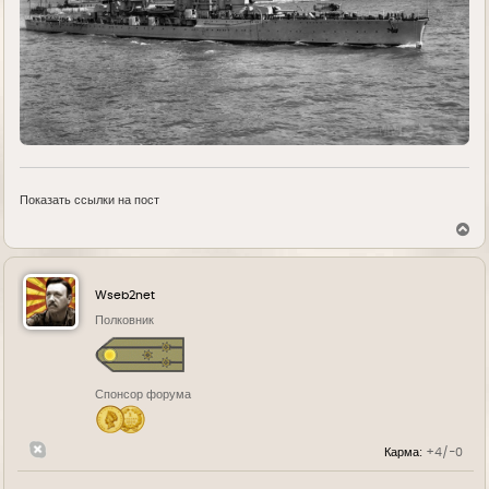
Показать ссылки на пост
В
е
р
н
у
Wseb2net
т
ь
Полковник
с
я
к
н
Спонсор форума
а
ч
а
л
Карма:
+4/-0
у