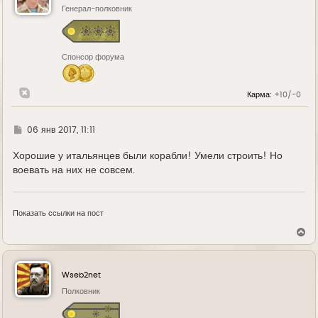
ь
Генерал-полковник
с
я
к
н
Спонсор форума
а
ч
а
л
Карма:
+10/-0
у
Г
06 янв 2017, 11:11
д
е
Хорошие у итальянцев были корабли! Умели строить! Но
воевать на них не совсем.
Показать ссылки на пост
В
е
р
н
у
Wseb2net
т
ь
Полковник
с
я