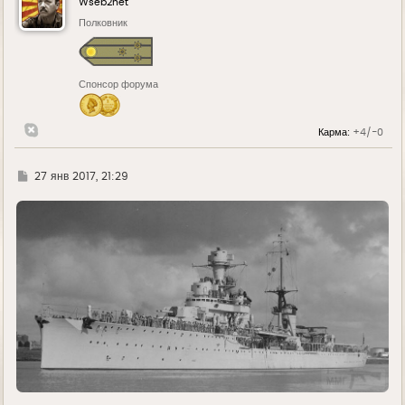
Wseb2net
т
ь
Полковник
с
я
к
н
Спонсор форума
а
ч
а
л
Карма:
+4/-0
у
Г
27 янв 2017, 21:29
д
е