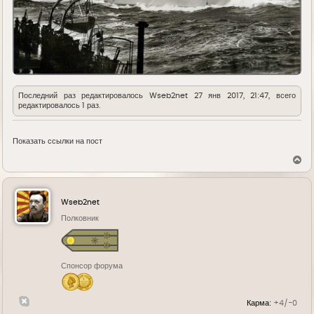
Последний раз редактировалось
Wseb2net
27 янв 2017, 21:47, всего
редактировалось 1 раз.
Показать ссылки на пост
В
е
р
н
у
Wseb2net
т
ь
Полковник
с
я
к
н
Спонсор форума
а
ч
а
л
Карма:
+4/-0
у