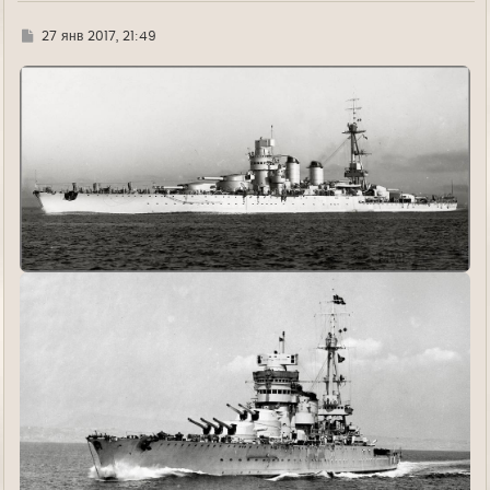
Г
27 янв 2017, 21:49
д
е