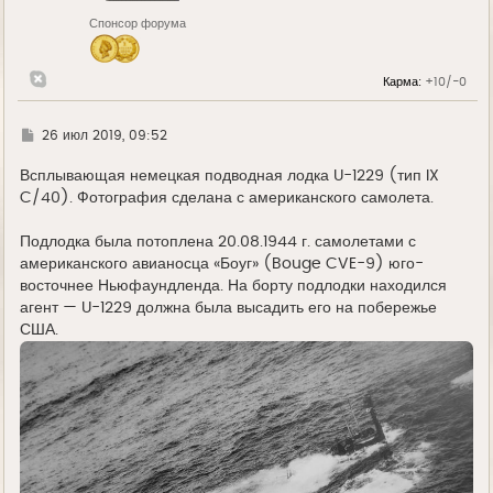
н
Спонсор форума
а
ч
а
л
Карма:
+10/-0
у
Г
26 июл 2019, 09:52
д
е
Всплывающая немецкая подводная лодка U-1229 (тип IX
C/40). Фотография сделана с американского самолета.
Подлодка была потоплена 20.08.1944 г. самолетами с
американского авианосца «Боуг» (Bouge CVE-9) юго-
восточнее Ньюфаундленда. На борту подлодки находился
агент — U-1229 должна была высадить его на побережье
США.