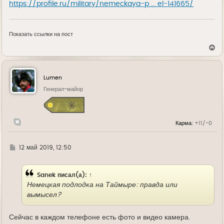
https://profile.ru/military/nemeckaya-p ... el-141665/
Показать ссылки на пост
В
е
р
н
у
Lumen
т
ь
Генерал-майор
с
я
к
н
Карма:
+11/-0
а
ч
а
л
Г
12 май 2019, 12:50
у
д
е
Sanek
писал(а):
↑
Немецкая подлодка на Таймыре: правда или
вымысел?
Сейчас в каждом телефоне есть фото и видео камера.