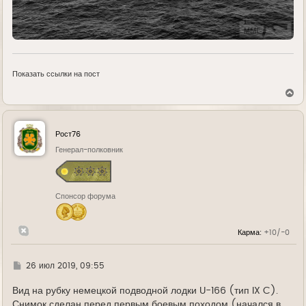
Показать ссылки на пост
В
е
р
н
у
Рост76
т
ь
Генерал-полковник
с
я
к
н
Спонсор форума
а
ч
а
л
Карма:
+10/-0
у
Г
26 июл 2019, 09:55
д
е
Вид на рубку немецкой подводной лодки U-166 (тип IX C).
Снимок сделан перед первым боевым походом (начался в