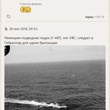
н
Спонсор форума
а
ч
а
л
Карма:
+10/-0
у
Г
26 июл 2019, 09:54
д
е
Немецкая подводная лодка U-485, тип VIIC, следует в
Гибралтар для сдачи британцам.