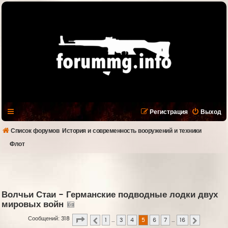
Регистрация
Выход
Список форумов
История и современность вооружений и техники
Флот
Волчьи Стаи - Германские подводные лодки двух
мировых войн
Страница
5
из
16
Сообщений: 318
1
…
3
4
5
6
7
…
16
Пред.
След.