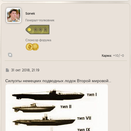
р
н
у
Sanek
т
ь
Генерал-полковник
с
я
к
н
Спонсор форума
а
ч
а
л
Карма:
+10/-0
у
Г
31 окт 2018, 21:19
д
е
Силуэты немецких подводных лодок Второй мировой...