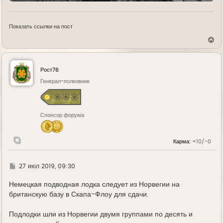
Показать ссылки на пост
В
е
р
н
у
Рост76
т
ь
Генерал-полковник
с
я
к
н
Спонсор форума
а
ч
а
л
Карма:
+10/-0
у
Г
27 июл 2019, 09:30
д
е
Немецкая подводная лодка следует из Норвегии на
британскую базу в Скапа-Флоу для сдачи.
Подлодки шли из Норвегии двумя группами по десять и