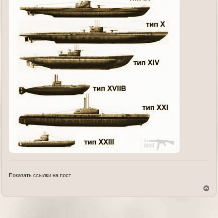
Показать ссылки на пост
В
е
р
н
у