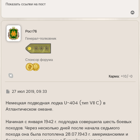
Показать ссылки на пост
В
е
р
н
у
Рост76
т
ь
Генерал-полковник
с
я
к
н
Спонсор форума
а
ч
а
л
Карма:
+10/-0
у
Г
27 июл 2019, 09:33
д
е
Немецкая подводная лодка U-404 (тип VII C) в
Атлантическом океане.
Начиная с января 1942 г. подлодка совершила шесть боевых
походов. Через несколько дней после начала седьмого
похода она была потоплена 28.07.1943 г. американскими и