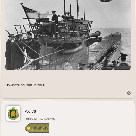
Показать ссылки на пост
В
е
р
н
у
Рост76
т
ь
Генерал-полковник
с
я
к
н