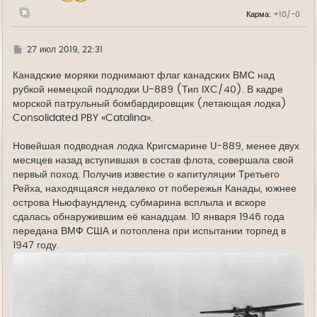
л
Карма:
+10/-0
у
Г
27 июл 2019, 22:31
д
е
Канадские моряки поднимают флаг канадских ВМС над
рубкой немецкой подлодки U-889 (Тип IXC/40). В кадре
морской патрульный бомбардировщик (летающая лодка)
Consolidated PBY «Catalina».
Новейшая подводная лодка Кригсмарине U-889, менее двух
месяцев назад вступившая в состав флота, совершала свой
первый поход. Получив известие о капитуляции Третьего
Рейха, находящаяся недалеко от побережья Канады, южнее
острова Ньюфаундленд, субмарина всплыла и вскоре
сдалась обнаружившим её канадцам. 10 января 1946 года
передана ВМФ США и потоплена при испытании торпед в
1947 году.