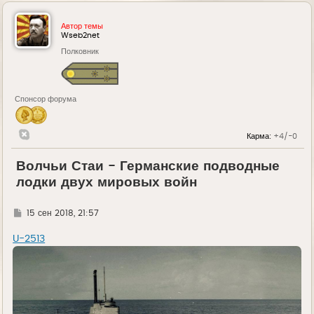
Автор темы
Wseb2net
Полковник
Спонсор форума
Карма:
+4/-0
Волчьи Стаи - Германские подводные
лодки двух мировых войн
Г
15 сен 2018, 21:57
д
е
U-2513