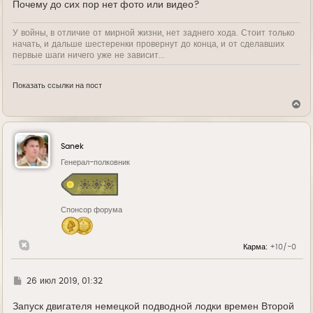
Почему до сих пор нет фото или видео?
У войны, в отличие от мирной жизни, нет заднего хода. Стоит только
начать, и дальше шестеренки провернут до конца, и от сделавших
первые шаги ничего уже не зависит...
Показать ссылки на пост
В
е
р
н
у
Sanek
т
ь
Генерал-полковник
с
я
к
н
Спонсор форума
а
ч
а
л
Карма:
+10/-0
у
Г
26 июл 2019, 01:32
д
е
Запуск двигателя немецкой подводной лодки времен Второй