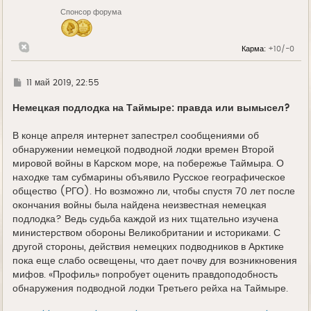
Спонсор форума
Карма:
+10/-0
Г
11 май 2019, 22:55
д
е
Немецкая подлодка на Таймыре: правда или вымысел?
В конце апреля интернет запестрел сообщениями об
обнаружении немецкой подводной лодки времен Второй
мировой войны в Карском море, на побережье Таймыра. О
находке там субмарины объявило Русское географическое
общество (РГО). Но возможно ли, чтобы спустя 70 лет после
окончания войны была найдена неизвестная немецкая
подлодка? Ведь судьба каждой из них тщательно изучена
министерством обороны Великобритании и историками. С
другой стороны, действия немецких подводников в Арктике
пока еще слабо освещены, что дает почву для возникновения
мифов. «Профиль» попробует оценить правдоподобность
обнаружения подводной лодки Третьего рейха на Таймыре.