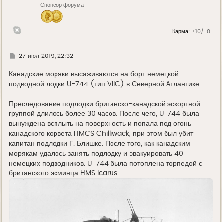
Спонсор форума
а
ч
а
л
Карма:
+10/-0
у
Г
27 июл 2019, 22:32
д
е
Канадские моряки высаживаются на борт немецкой
подводной лодки U-744 (тип VIIC) в Северной Атлантике.
Преследование подлодки британско-канадской эскортной
группой длилось более 30 часов. После чего, U-744 была
вынуждена всплыть на поверхность и попала под огонь
канадского корвета HMCS Chilliwack, при этом был убит
капитан подлодки Г. Блишке. После того, как канадским
морякам удалось занять подлодку и эвакуировать 40
немецких подводников, U-744 была потоплена торпедой с
британского эсминца HMS Icarus.