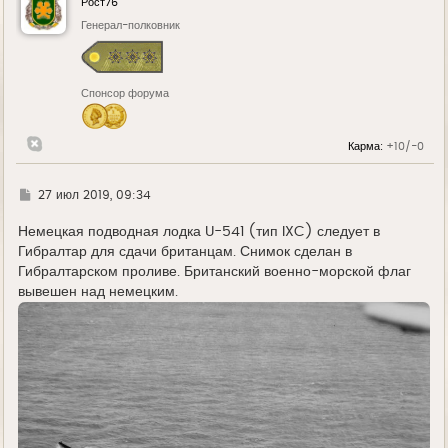
Рост76
т
ь
Генерал-полковник
с
я
к
н
Спонсор форума
а
ч
а
л
Карма:
+10/-0
у
Г
27 июл 2019, 09:34
д
е
Немецкая подводная лодка U-541 (тип IXC) следует в
Гибралтар для сдачи британцам. Снимок сделан в
Гибралтарском проливе. Британский военно-морской флаг
вывешен над немецким.