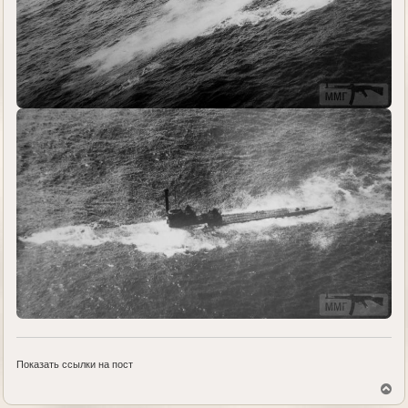
Показать ссылки на пост
В
е