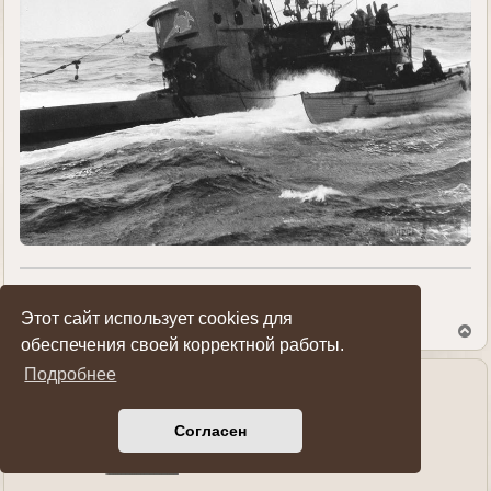
Показать ссылки на пост
Этот сайт использует cookies для
В
обеспечения своей корректной работы.
е
р
Подробнее
н
у
Рост76
т
ь
Генерал-полковник
Согласен
с
я
к
н