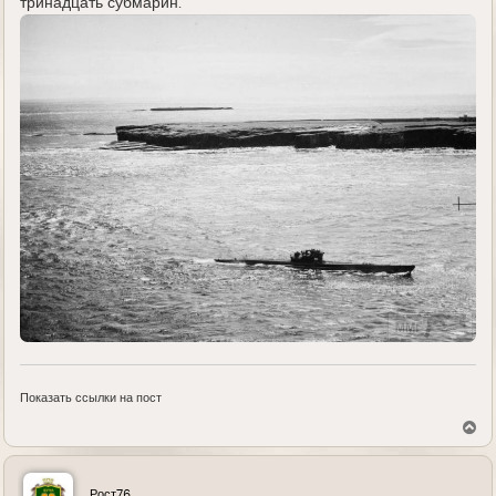
тринадцать субмарин.
Показать ссылки на пост
В
е
р
н
у
Рост76