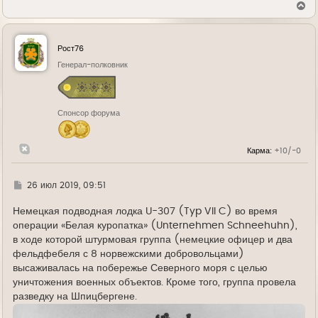
В
е
р
н
у
Рост76
т
ь
Генерал-полковник
с
я
к
н
Спонсор форума
а
ч
а
л
Карма:
+10/-0
у
Г
26 июл 2019, 09:51
д
е
Немецкая подводная лодка U-307 (Typ VII C) во время
операции «Белая куропатка» (Unternehmen Schneehuhn),
в ходе которой штурмовая группа (немецкие офицер и два
фельдфебеля с 8 норвежскими добровольцами)
высаживалась на побережье Северного моря с целью
уничтожения военных объектов. Кроме того, группа провела
разведку на Шпицбергене.