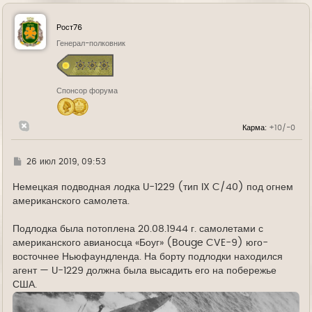
р
н
у
Рост76
т
ь
Генерал-полковник
с
я
к
н
Спонсор форума
а
ч
а
л
Карма:
+10/-0
у
Г
26 июл 2019, 09:53
д
е
Немецкая подводная лодка U-1229 (тип IX C/40) под огнем
американского самолета.
Подлодка была потоплена 20.08.1944 г. самолетами с
американского авианосца «Боуг» (Bouge CVE-9) юго-
восточнее Ньюфаундленда. На борту подлодки находился
агент — U-1229 должна была высадить его на побережье
США.