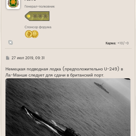
т
ь
Генерал-полковник
с
я
к
н
Спонсор форума
а
ч
а
л
Карма:
+10/-0
у
Г
27 июл 2019, 09:31
д
е
Немецкая подводная лодка (предположительно U-249) в
Ла-Манше следует для сдачи в британский порт.