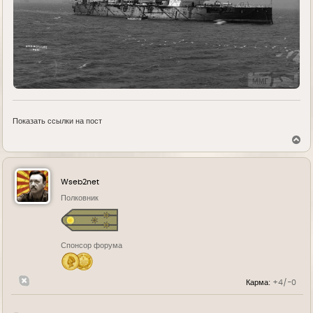
Показать ссылки на пост
В
е
р
н
у
Wseb2net
т
ь
Полковник
с
я
к
н
Спонсор форума
а
ч
а
л
Карма:
+4/-0
у