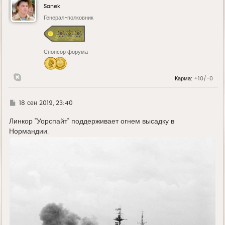
у
Sanek
т
ь
Генерал-полковник
с
я
к
н
Спонсор форума
а
ч
а
л
Карма:
+10/-0
у
Г
18 сен 2019, 23:40
д
е
Линкор "Уорспайт" поддерживает огнем высадку в
Нормандии.