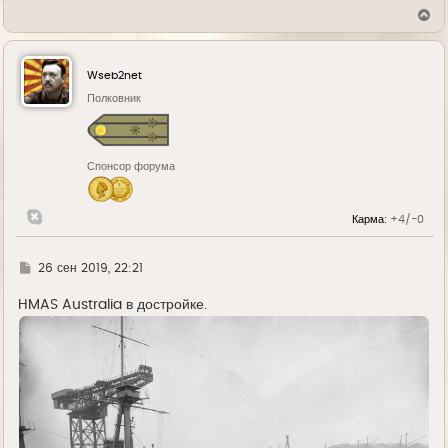
В
е
р
н
у
Wseb2net
т
ь
Полковник
с
я
к
н
Спонсор форума
а
ч
а
л
Карма:
+4/-0
у
Г
26 сен 2019, 22:21
д
е
HMAS Australia в достройке.