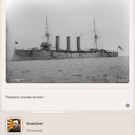
Показать ссылки на пост
В
е
р
н
у
Wseb2net
т
ь
Полковник
с