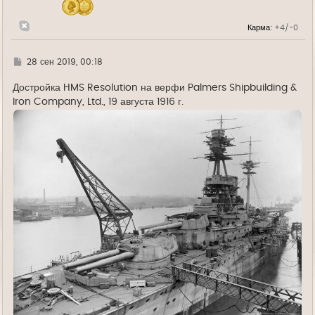
ч
а
л
Карма:
+4/-0
у
Г
28 сен 2019, 00:18
д
е
Достройка HMS Resolution на верфи Palmers Shipbuilding &
Iron Company, Ltd., 19 августа 1916 г.