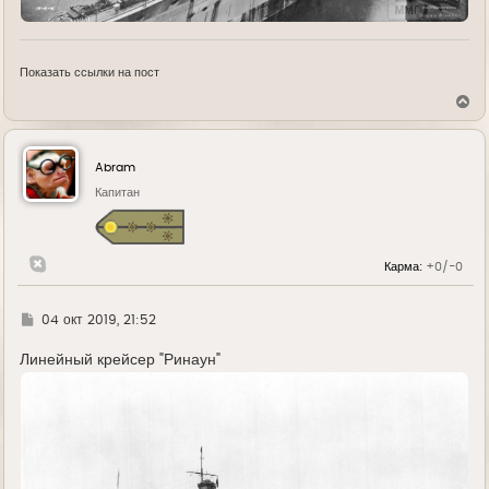
Показать ссылки на пост
В
е
р
н
у
Abram
т
ь
Капитан
с
я
к
н
Карма:
+0/-0
а
ч
а
л
Г
04 окт 2019, 21:52
у
д
е
Линейный крейсер "Ринаун"