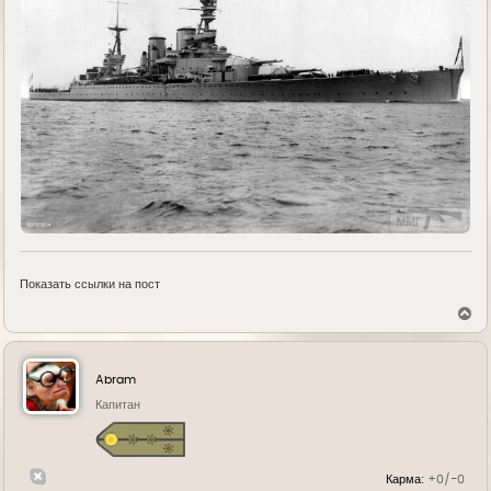
Показать ссылки на пост
В
е
р
н
у
Abram
т
ь
Капитан
с
я
к
н
Карма:
+0/-0
а