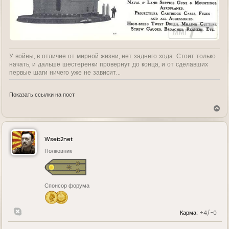
У войны, в отличие от мирной жизни, нет заднего хода. Стоит только
начать, и дальше шестеренки провернут до конца, и от сделавших
первые шаги ничего уже не зависит...
Показать ссылки на пост
В
е
р
н
у
Wseb2net
т
ь
Полковник
с
я
к
н
Спонсор форума
а
ч
а
л
Карма:
+4/-0
у