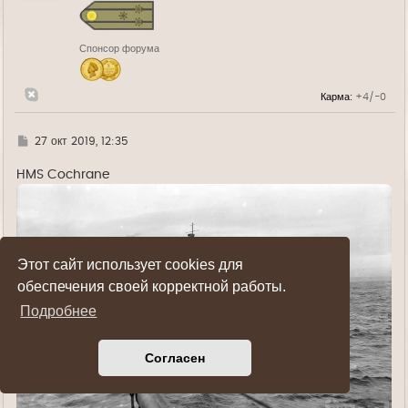
я
к
н
Спонсор форума
а
ч
а
л
Карма:
+4/-0
у
Г
27 окт 2019, 12:35
д
е
HMS Cochrane
Этот сайт использует cookies для
обеспечения своей корректной работы.
Подробнее
Согласен