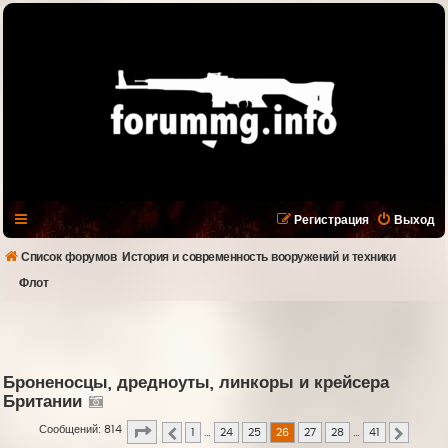
Регистрация
Выход
Список форумов
История и современность вооружений и техники
Флот
Броненосцы, дредноуты, линкоры и крейсера
Британии
Страница
26
из
41
Сообщений: 814
1
…
24
25
26
27
28
…
41
Пред.
След.