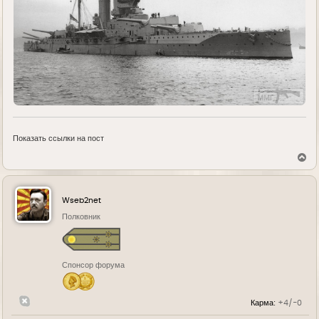
Показать ссылки на пост
В
е
р
н
у
Wseb2net
т
ь
Полковник
с
я
к
н
Спонсор форума
а
ч
а
л
Карма:
+4/-0
у