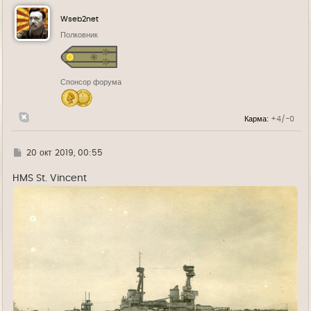
н
у
Wseb2net
т
ь
Полковник
с
я
к
н
Спонсор форума
а
ч
а
л
Карма:
+4/-0
у
Г
20 окт 2019, 00:55
д
е
HMS St. Vincent