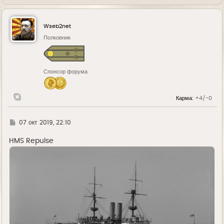
е
р
н
у
Wseb2net
т
ь
Полковник
с
я
к
н
Спонсор форума
а
ч
а
л
Карма:
+4/-0
у
Г
07 окт 2019, 22:10
д
е
HMS Repulse