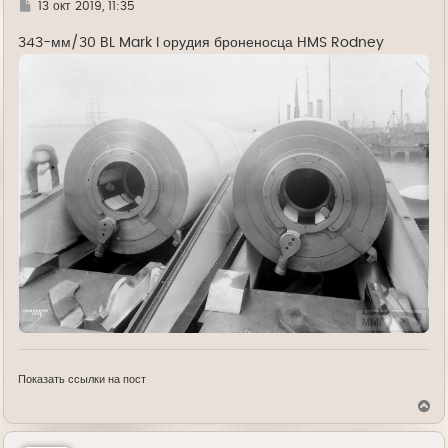
Г
13 окт 2019, 11:35
д
е
343-мм/30 BL Mark I орудия броненосца HMS Rodney
Показать ссылки на пост
В
е
р
н