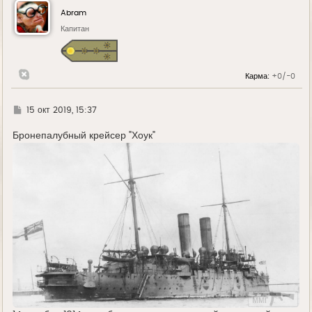
у
Abram
т
ь
Капитан
с
я
к
н
Карма:
+0/-0
а
ч
а
л
Г
15 окт 2019, 15:37
у
д
е
Бронепалубный крейсер "Хоук"