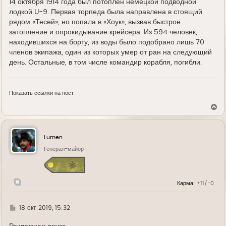
14 октября 1914 года был потоплен немецкой подводной
лодкой U-9. Первая торпеда была направлена в стоящий
рядом «Тесей», но попала в «Хоук», вызвав быстрое
затопление и опрокидывание крейсера. Из 594 человек,
находившихся на борту, из воды было подобрано лишь 70
членов экипажа, один из которых умер от ран на следующий
день. Остальные, в том числе командир корабля, погибли.
Показать ссылки на пост
В
е
р
н
у
Lumen
т
ь
Генерал-майор
с
я
к
н
Карма:
+11/-0
а
ч
а
л
Г
18 окт 2019, 15:32
у
д
е