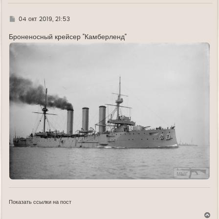
ч
а
л
Г
04 окт 2019, 21:53
у
д
е
Броненосный крейсер "Камберленд"
Показать ссылки на пост
В