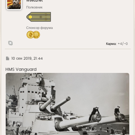
Wseb2net
Полковник
Спонсор форума
Карма:
+4/-0
Г
10 сен 2019, 21:44
д
е
HMS Vanguard