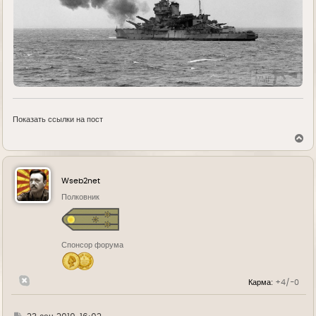
Показать ссылки на пост
В
е
р
н
у
Wseb2net
т
ь
Полковник
с
я
к
н
Спонсор форума
а
ч
а
л
Карма:
+4/-0
у