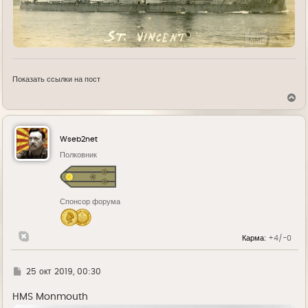
Показать ссылки на пост
В
е
р
н
у
Wseb2net
т
ь
Полковник
с
я
к
н
Спонсор форума
а
ч
а
л
Карма:
+4/-0
у
Г
25 окт 2019, 00:30
д
е
HMS Monmouth