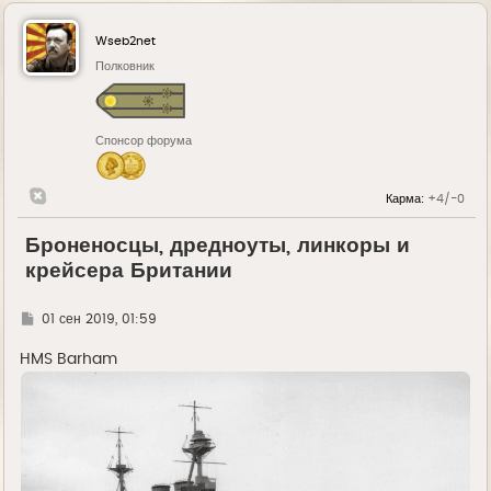
Wseb2net
Полковник
Спонсор форума
Карма:
+4/-0
Броненосцы, дредноуты, линкоры и
крейсера Британии
Г
01 сен 2019, 01:59
д
е
HMS Barham