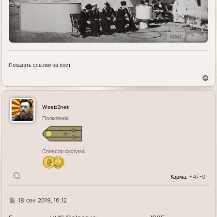
Показать ссылки на пост
В
е
р
н
у
Wseb2net
т
ь
Полковник
с
я
к
н
Спонсор форума
а
ч
а
л
Карма:
+4/-0
у
Г
18 сен 2019, 16:12
д
е