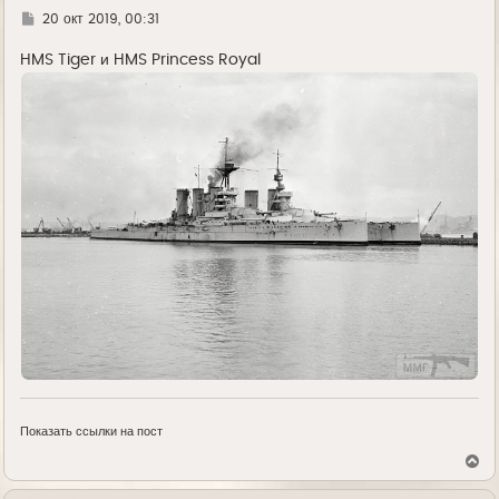
Г
20 окт 2019, 00:31
д
е
HMS Tiger и HMS Princess Royal
Показать ссылки на пост
В
е
р