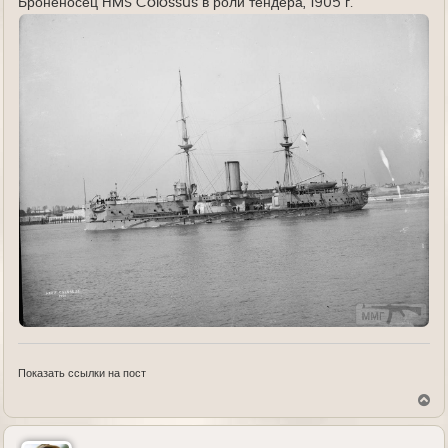
Броненосец HMS Colossus в роли тендера, 1905 г.
Показать ссылки на пост
В
е
р
н