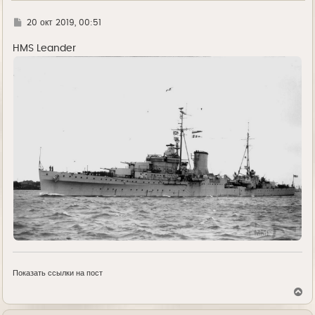
Г
20 окт 2019, 00:51
д
е
HMS Leander
Показать ссылки на пост
В
е
р