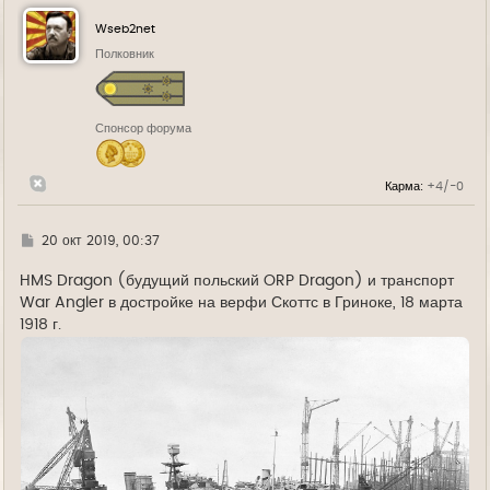
н
у
Wseb2net
т
ь
Полковник
с
я
к
н
Спонсор форума
а
ч
а
л
Карма:
+4/-0
у
Г
20 окт 2019, 00:37
д
е
HMS Dragon (будущий польский ORP Dragon) и транспорт
War Angler в достройке на верфи Скоттс в Гриноке, 18 марта
1918 г.