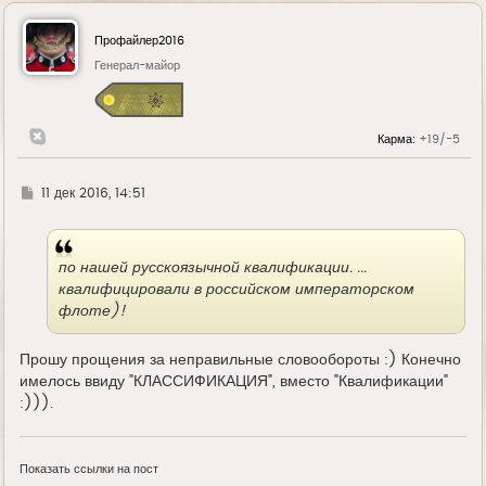
р
н
у
Профайлер2016
т
ь
Генерал-майор
с
я
к
н
Карма:
+19/-5
а
ч
а
л
Г
11 дек 2016, 14:51
у
д
е
по нашей русскоязычной квалификации. ...
квалифицировали в российском императорском
флоте)!
Прошу прощения за неправильные словообороты :) Конечно
имелось ввиду "КЛАССИФИКАЦИЯ", вместо "Квалификации"
:))).
Показать ссылки на пост