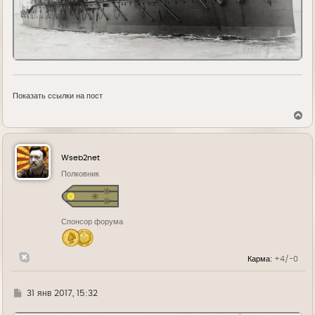
Показать ссылки на пост
В
е
р
н
у
Wseb2net
т
ь
Полковник
с
я
к
н
Спонсор форума
а
ч
а
л
Карма:
+4/-0
у
Г
31 янв 2017, 15:32
д
е