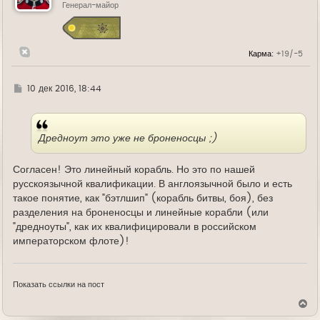
ь
Генерал-майор
с
я
к
н
Карма:
+19/-5
а
ч
а
л
Г
10 дек 2016, 18:44
у
д
е
Дредноут это уже не броненосцы ;)
Согласен! Это линейный корабль. Но это по нашей
русскоязычной квалификации. В англоязычной было и есть
такое понятие, как "бэтлшип" (корабль битвы, боя), без
разделения на броненосцы и линейные корабли (или
"дредноуты", как их квалифицировали в российском
императорском флоте)!
Показать ссылки на пост
В
е