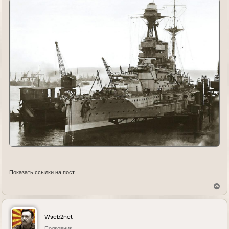
Показать ссылки на пост
В
е
р
н
у
Wseb2net
т
ь
Полковник