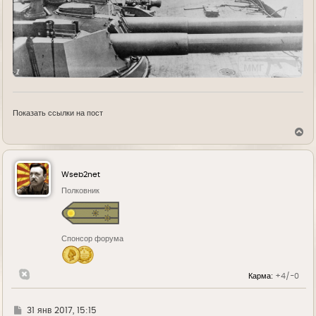
Показать ссылки на пост
В
е
р
н
у
Wseb2net
т
ь
Полковник
с
я
к
н
Спонсор форума
а
ч
а
л
Карма:
+4/-0
у
Г
31 янв 2017, 15:15