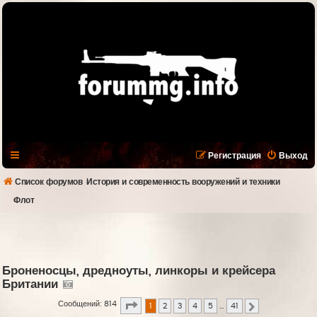
Регистрация
Выход
Список форумов
История и современность вооружений и техники
Флот
Броненосцы, дредноуты, линкоры и крейсера
Британии
Страница
1
из
41
Сообщений: 814
1
2
3
4
5
…
41
След.