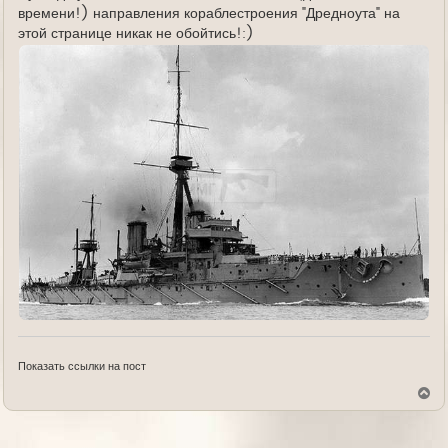
времени!) направления кораблестроения "Дредноута" на
этой странице никак не обойтись!:)
Показать ссылки на пост
В
е
р
н
у