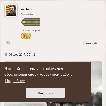
р
н
у
Wseb2net
т
ь
Полковник
с
я
к
н
Спонсор форума
а
ч
а
л
Карма:
+4/-0
у
Г
01 фев 2017, 00:42
д
е
Этот сайт использует cookies для
обеспечения своей корректной работы.
Подробнее
Согласен