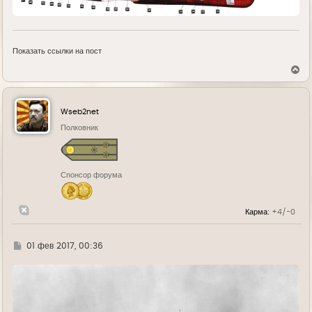
Показать ссылки на пост
В
е
р
н
у
Wseb2net
т
ь
Полковник
с
я
к
н
Спонсор форума
а
ч
а
л
Карма:
+4/-0
у
Г
01 фев 2017, 00:36
д
е