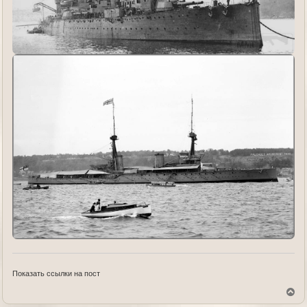
Показать ссылки на пост
В
е