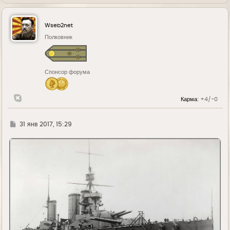
е
р
н
у
Wseb2net
т
ь
Полковник
с
я
к
н
Спонсор форума
а
ч
а
л
Карма:
+4/-0
у
Г
31 янв 2017, 15:29
д
е