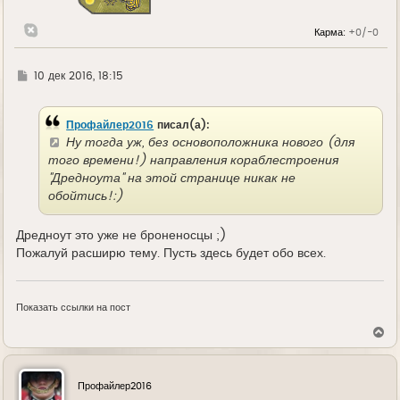
Карма:
+0/-0
Г
10 дек 2016, 18:15
д
е
Профайлер2016
писал(а):
Ну тогда уж, без основоположника нового (для
того времени!) направления кораблестроения
"Дредноута" на этой странице никак не
обойтись!:)
Дредноут это уже не броненосцы ;)
Пожалуй расширю тему. Пусть здесь будет обо всех.
Показать ссылки на пост
В
е
р
н
у
Профайлер2016
т