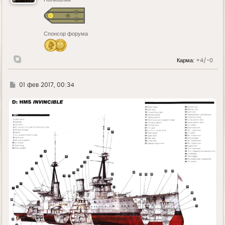
с
я
к
н
Спонсор форума
а
ч
а
л
Карма:
+4/-0
у
Г
01 фев 2017, 00:34
д
е