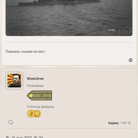
Показать ссылки на пост
В
е
р
н
у
Wseb2net
т
ь
Полковник
с
я
к
н
Спонсор форума
а
ч
а
л
Карма:
+4/-0
у
Г
31 янв 2017, 15:20