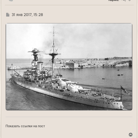
у
Г
31 янв 2017, 15:28
д
е
Показать ссылки на пост
В