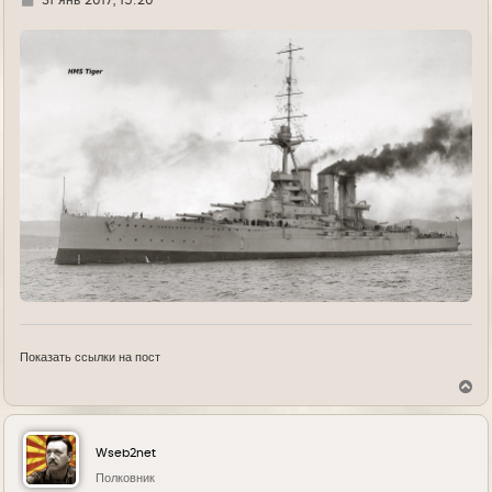
д
е
Показать ссылки на пост
В
е
р
н
у
Wseb2net
т
ь
Полковник