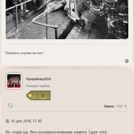
Показать ссылки на пост
В
е
р
н
у
Профайлер2016
т
ь
Генерал-майор
с
я
к
н
Карма:
+19/-5
а
ч
а
л
Г
10 дек 2016, 17:30
у
д
е
Ну тогда уж, без основоположника нового (для того