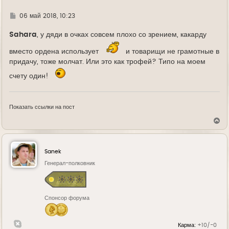
Г
06 май 2018, 10:23
д
е
Sahara
, у дяди в очках совсем плохо со зрением, какарду
вместо ордена использует
и товарищи не грамотные в
придачу, тоже молчат. Или это как трофей? Типо на моем
счету один!
Показать ссылки на пост
В
е
р
н
у
Sanek
т
ь
Генерал-полковник
с
я
к
н
Спонсор форума
а
ч
а
л
Карма:
+10/-0
у