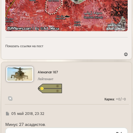
Показать ссылки на пост
В
е
р
н
у
Alexandr 167
т
ь
Лейтенант
с
я
к
н
Карма:
+0/-0
а
ч
а
л
Г
05 май 2018, 23:32
у
д
е
Минус 27 асадистов.