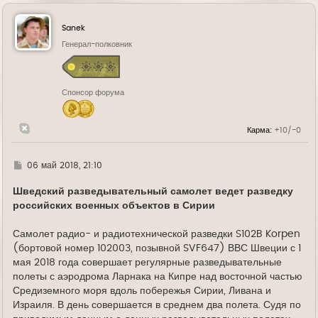
р
н
у
Sanek
т
ь
Генерал-полковник
с
я
к
н
Спонсор форума
а
ч
а
л
Карма:
+10/-0
у
Г
06 май 2018, 21:10
д
е
Шведский разведывательный самолет ведет разведку
российских военных объектов в Сирии
Самолет радио- и радиотехнической разведки S102B Korpen
(бортовой номер 102003, позывной SVF647) ВВС Швеции с 1
мая 2018 года совершает регулярные разведывательные
полеты с аэродрома Ларнака на Кипре над восточной частью
Средиземного моря вдоль побережья Сирии, Ливана и
Израиля. В день совершается в среднем два полета. Судя по