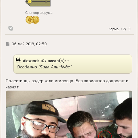
я
к
н
Спонсор форума
а
ч
а
л
Карма:
+2/-0
у
Г
06 май 2018, 02:50
д
е
Alexandr 167
писал(а):
↑
Особенно "Лива Аль-Кудс" .
Палестинцы задержали игиловца. Без вариантов допросят и
казнят.