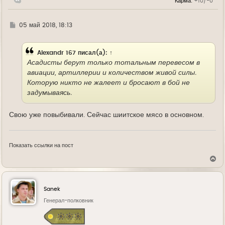
Карма:
+10/-0
у
Г
05 май 2018, 18:13
д
е
Alexandr 167
писал(а):
↑
Асадисты берут только тотальным перевесом в
авиации, артиллерии и количеством живой силы.
Которую никто не жалеет и бросают в бой не
задумываясь.
Свою уже повыбивали. Сейчас шиитское мясо в основном.
Показать ссылки на пост
В
е
р
н
у
Sanek
т
ь
Генерал-полковник
с
я
к