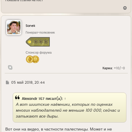
Показать ссылки на пост
В
е
р
н
у
Sanek
т
ь
Генерал-полковник
с
я
к
н
Спонсор форума
а
ч
а
л
Карма:
+10/-0
у
Г
05 май 2018, 20:44
д
е
Alexandr 167
писал(а):
↑
А вот шиитские наёмники, которых по оценках
многих наблюдателей не меньше 100 000, сейчас и
затыкают все дыры.
Вот они на видео, в частности палестинцы. Может и не