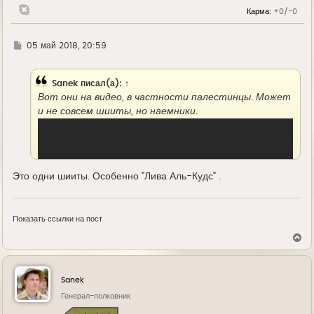
н
Карма:
+0/-0
а
ч
а
л
Г
05 май 2018, 20:59
у
д
е
Sanek
писал(а):
↑
Вот они на видео, в частности палестинцы. Может
и не совсем шииты, но наемники.
Это одни шииты. Особенно "Лива Аль-Кудс" .
Показать ссылки на пост
В
е
р
н
"Лива Аль-Кудс" в районе Хаджар Аль-Асвад
у
Sanek
т
ь
Генерал-полковник
с