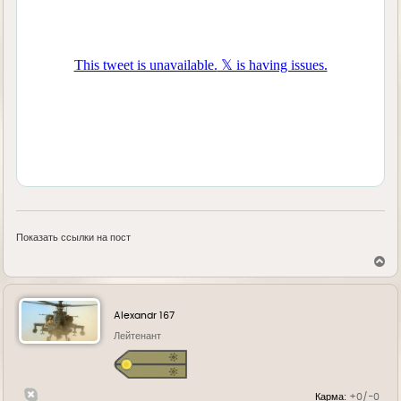
Показать ссылки на пост
В
е
р
н
у
Alexandr 167
т
ь
Лейтенант
с
я
к
н
Карма:
+0/-0
а