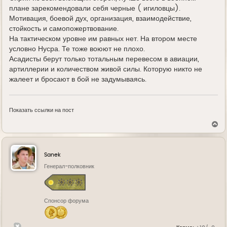
плане зарекомендовали себя черные ( игиловцы).
Мотивация, боевой дух, организация, взаимодействие,
стойкость и самопожертвование.
На тактическом уровне им равных нет. На втором месте
условно Нусра. Те тоже воюют не плохо.
Асадисты берут только тотальным перевесом в авиации,
артиллерии и количеством живой силы. Которую никто не
жалеет и бросают в бой не задумываясь.
Показать ссылки на пост
В
е
р
н
у
Sanek
т
ь
Генерал-полковник
с
я
к
н
Спонсор форума
а
ч
а
л