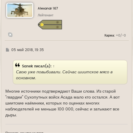
н
у
Alexandr 167
т
ь
Лейтенант
с
я
к
н
Карма:
+0/-0
а
ч
а
л
Г
05 май 2018, 19:35
у
д
е
Sanek
писал(а):
↑
Свою уже повыбивали. Сейчас шиитское мясо в
основном.
Многие источники подтверждают Ваши слова. Из старой
"гвардии" Сухопутных войск Асада мало кто остался. А вот
шиитские наёмники, которых по оценках многих
наблюдателей не меньше 100 000, сейчас и затыкают все
дыры.