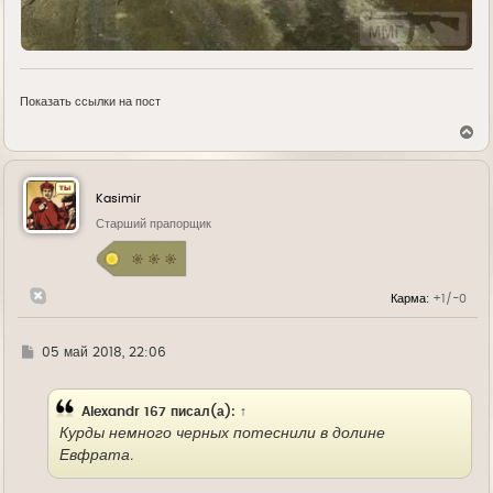
Показать ссылки на пост
В
е
р
н
у
Kasimir
т
ь
Старший прапорщик
с
я
к
н
Карма:
+1/-0
а
ч
а
л
Г
05 май 2018, 22:06
у
д
е
Alexandr 167
писал(а):
↑
Курды немного черных потеснили в долине
Евфрата.