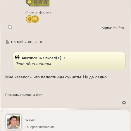
я
к
н
Спонсор форума
а
ч
а
л
Карма:
+10/-0
у
Г
05 май 2018, 21:01
д
е
Alexandr 167
писал(а):
↑
Это одни шииты
Мне казалось, что палестинцы сунниты. Ну да ладно.
Показать ссылки на пост
В
е
р
н
у
Sanek
т
ь
Генерал-полковник
с