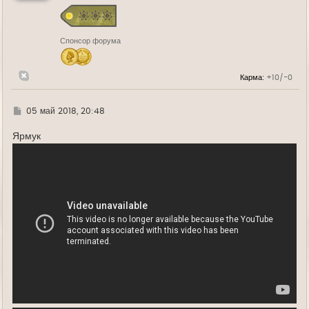
с
я
к
н
Спонсор форума
а
ч
а
л
Карма:
+10/-0
у
Г
05 май 2018, 20:48
д
е
Ярмук