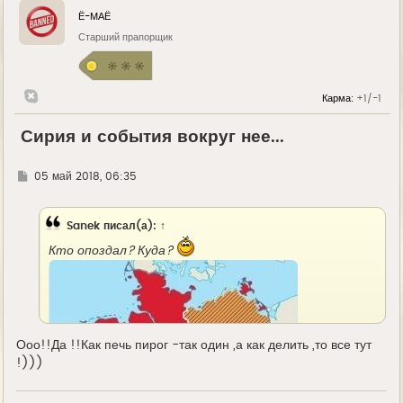
Ё-МАЁ
Старший прапорщик
Карма:
+1/-1
Сирия и события вокруг нее...
Г
05 май 2018, 06:35
д
е
Sanek
писал(а):
↑
Кто опоздал? Куда?
Ооо!!Да !!Как печь пирог -так один ,а как делить ,то все тут
!)))