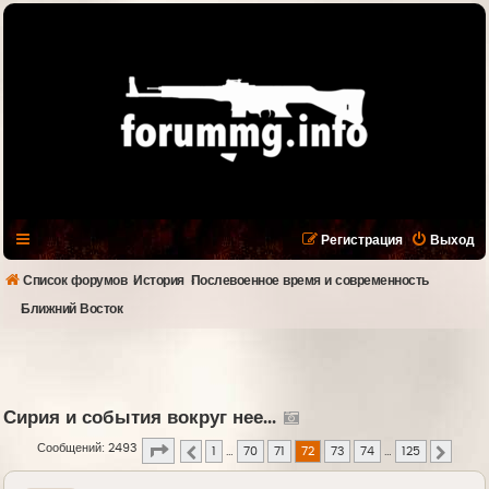
Регистрация
Выход
Список форумов
История
Послевоенное время и современность
Ближний Восток
Сирия и события вокруг нее...
Страница
72
из
125
Сообщений: 2493
1
…
70
71
72
73
74
…
125
Пред.
След.