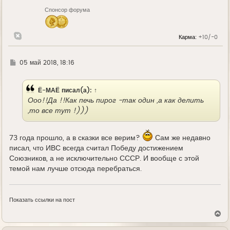
н
Спонсор форума
а
ч
а
л
Карма:
+10/-0
у
Г
05 май 2018, 18:16
д
е
Ё-МАЁ
писал(а):
↑
Ооо!!Да !!Как печь пирог -так один ,а как делить
,то все тут !)))
73 года прошло, а в сказки все верим?
Сам же недавно
писал, что ИВС всегда считал Победу достижением
Союзников, а не исключительно СССР. И вообще с этой
темой нам лучше отсюда перебраться.
Показать ссылки на пост
В
е
р