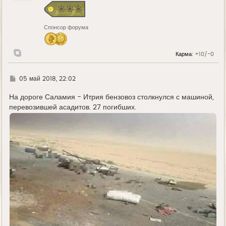
я
к
н
Спонсор форума
а
ч
а
л
Карма:
+10/-0
у
Г
05 май 2018, 22:02
д
е
На дороге Саламия - Итрия бензовоз столкнулся с машиной,
перевозившей асадитов. 27 погибших.