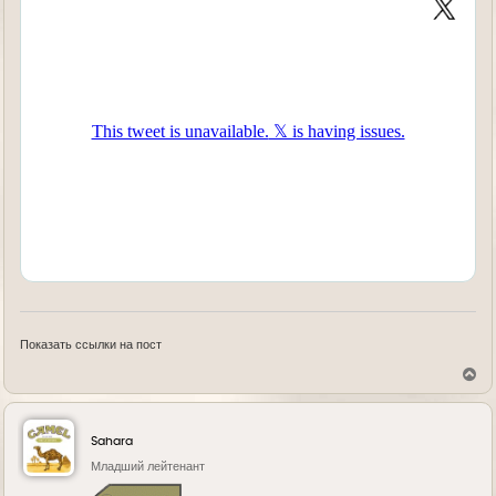
Показать ссылки на пост
В
е
р
н
у
Sahara
т
ь
Младший лейтенант
с