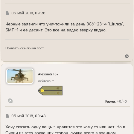
ч
а
л
Г
05 май 2018, 09:26
у
д
е
Черные заявили что уничтожили за день ЗСУ-23-4 "Шилка",
БМП-1 и её десант. Это все на видео вверху видно.
Показать ссылки на пост
В
е
р
н
у
Alexandr 167
т
ь
Лейтенант
с
я
к
н
Карма:
+0/-0
а
ч
а
л
Г
05 май 2018, 09:48
у
д
е
Хочу сказать одну вещь - нравится это кому то или нет. Но в
Сирии из всех воюющих сторон, лучше всего в военном