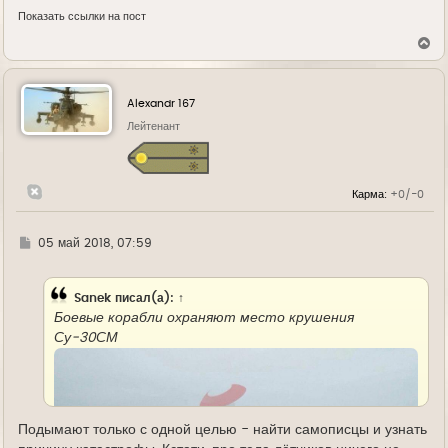
Показать ссылки на пост
В
е
р
н
у
Alexandr 167
т
ь
Лейтенант
с
я
к
н
Карма:
+0/-0
а
ч
а
л
Г
05 май 2018, 07:59
у
д
е
Sanek
писал(а):
↑
Боевые корабли охраняют место крушения
Су-30СМ
Подымают только с одной целью - найти самописцы и узнать