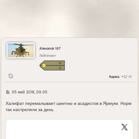
погибших в Сирии пилотов РФ получат по 6,4 млн
руб. страховки и пособия. Об этом ТАСС сообщил
представитель «Согаза». Компания выступает
страховщиком по контракту с Минобороны.
Alexandr 167
Лейтенант
Карма:
+0/-0
Г
05 май 2018, 09:05
д
е
Халифат перемалывает шиитню и асадистов в Ярмуке. Норм
так настреляли за день.