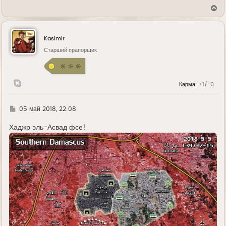
В
е
р
н
у
Kasimir
т
ь
Старший прапорщик
с
я
к
н
Карма:
+1/-0
а
ч
а
л
Г
05 май 2018, 22:08
у
д
е
Хаджр эль-Асвад фсе!