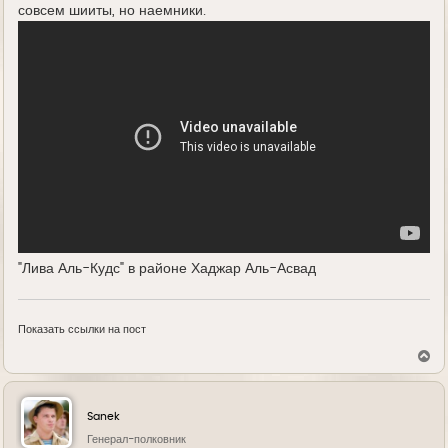
совсем шииты, но наемники.
"Лива Аль-Кудс" в районе Хаджар Аль-Асвад
Показать ссылки на пост
В
е
р
н
у
Sanek
т
ь
Генерал-полковник