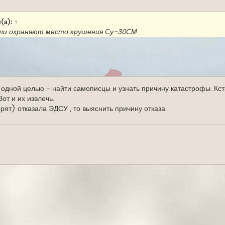
(а):
↑
бли охраняют место крушения Су-30СМ
одной целью - найти самописцы и узнать причину катастрофы. Кста
Вот и их извлечь.
орят) отказала ЭДСУ , то выяснить причину отказа.
адействует беспилотные подводные аппараты для поиска и п
МФ готовит операцию по обследованию и подъему со дна облом
рии. Как рассказали «Известиям» несколько информированных ис
для решения этой задачи силы и средства. Это будут корабли 