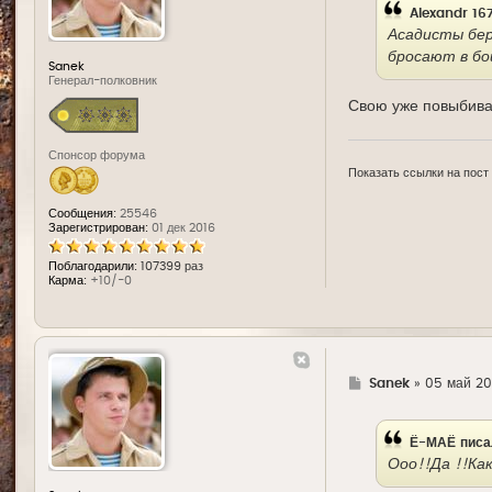
Alexandr 16
Асадисты бер
бросают в бо
Sanek
Генерал-полковник
Свою уже повыбива
Спонсор форума
Показать ссылки на пост
Сообщения:
25546
Зарегистрирован:
01 дек 2016
Поблагодарили:
107399 раз
Карма:
+10/-0
Г
Sanek
»
05 май 201
д
е
Ё-МАЁ
писа
Ооо!!Да !!Как