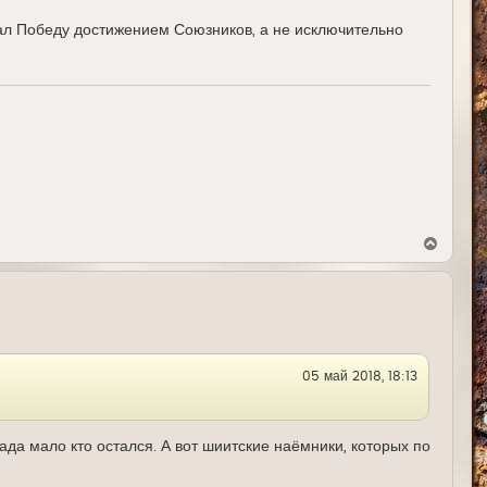
а
ал Победу достижением Союзников, а не исключительно
л
у
В
е
р
н
у
т
ь
с
я
05 май 2018, 18:13
к
н
а
ч
а
да мало кто остался. А вот шиитские наёмники, которых по
л
у