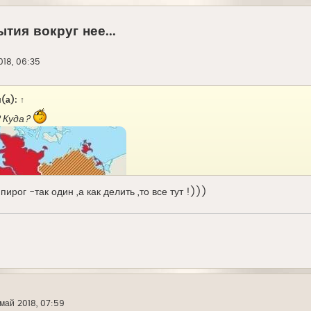
тия вокруг нее...
018, 06:35
(а):
↑
 Куда?
пирог -так один ,а как делить ,то все тут !)))
май 2018, 07:59