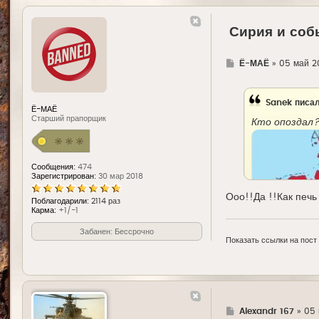
Сирия и собы
Г
Ё-МАЁ
»
05 май 2
д
е
Sanek
писал
Ё-МАЁ
Старший прапорщик
Кто опоздал?
Сообщения:
474
Зарегистрирован:
30 мар 2018
Ооо!!Да !!Как печь 
Поблагодарили:
2114 раз
Карма:
+1/-1
Забанен: Бессрочно
Показать ссылки на пост
Г
Alexandr 167
»
05 