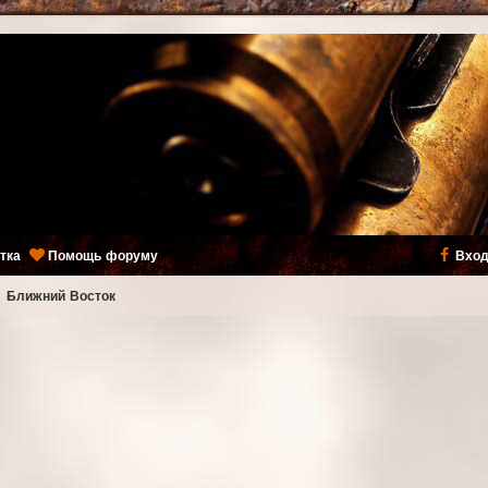
тка
Помощь форуму
Вход
ь
Ближний Восток