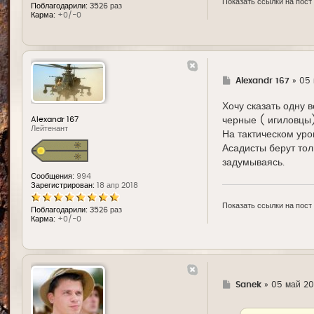
Показать ссылки на пост
Поблагодарили:
3526 раз
Карма:
+0/-0
Г
Alexandr 167
»
05 
д
е
Хочу сказать одну 
черные ( игиловцы)
Alexandr 167
Лейтенант
На тактическом уро
Асадисты берут тол
задумываясь.
Сообщения:
994
Зарегистрирован:
18 апр 2018
Показать ссылки на пост
Поблагодарили:
3526 раз
Карма:
+0/-0
Г
Sanek
»
05 май 201
д
е