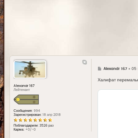
предполагает
Я только одно
...они подни
И еще на тем
этом ТАСС со
Г
Alexandr 167
»
05 
д
е
Халифат перемалыва
Alexandr 167
Лейтенант
Сообщения:
994
Зарегистрирован:
18 апр 2018
Поблагодарили:
3526 раз
Карма:
+0/-0