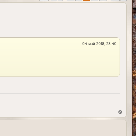
04 май 2018, 23:40
В
е
р
н
у
т