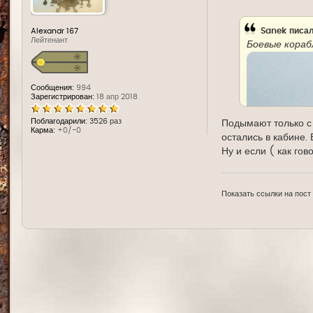
д
е
Sanek
писал
Alexandr 167
Лейтенант
Боевые кора
Сообщения:
994
Зарегистрирован:
18 апр 2018
Поблагодарили:
3526 раз
Подымают только с 
Карма:
+0/-0
остались в кабине. 
Ну и если ( как гов
Показать ссылки на пост
Минобороны з
Российский В
побережья Си
необходимые 