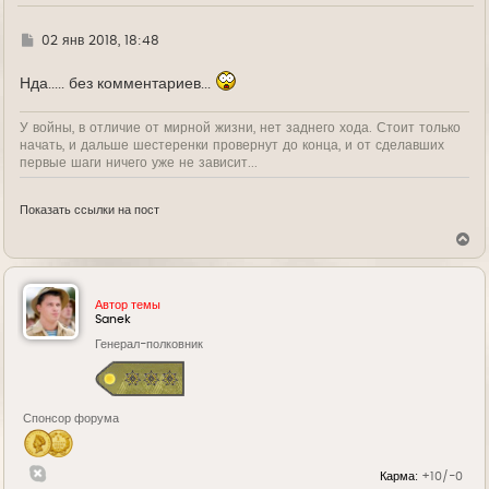
ч
а
л
Г
02 янв 2018, 18:48
у
д
е
Нда..... без комментариев...
У войны, в отличие от мирной жизни, нет заднего хода. Стоит только
начать, и дальше шестеренки провернут до конца, и от сделавших
первые шаги ничего уже не зависит...
Показать ссылки на пост
В
е
р
н
у
Автор темы
т
Sanek
ь
Генерал-полковник
с
я
к
н
а
Спонсор форума
ч
а
л
у
Карма:
+10/-0