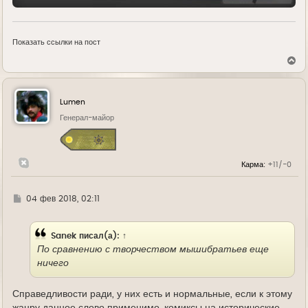
Показать ссылки на пост
В
е
р
н
у
Lumen
т
ь
Генерал-майор
с
я
к
н
Карма:
+11/-0
а
ч
а
л
Г
04 фев 2018, 02:11
у
д
е
Sanek
писал(а):
↑
По сравнению с творчеством мышибратьев еще
ничего
Справедливости ради, у них есть и нормальные, если к этому
жанру данное слово применимо, комиксы на исторические