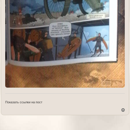
Показать ссылки на пост
В
е
р
н
у