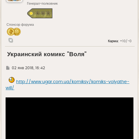
Генерал-полковник
Спонсор форума
Карма:
+10/-0
Украинский комикс "Воля"
Г
02 янв 2018, 16:42
д
е
http://www.ugar.com.ua/komiksy/komiks-volyathe-
will/