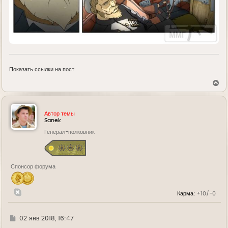
Показать ссылки на пост
В
е
р
н
у
Автор темы
т
Sanek
ь
Генерал-полковник
с
я
к
н
а
Спонсор форума
ч
а
л
у
Карма:
+10/-0
Г
02 янв 2018, 16:47
д