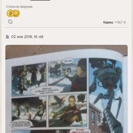
Спонсор форума
Карма:
+10/-0
Г
02 янв 2018, 16:48
д
е