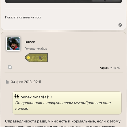
Показать ссылки на пост
В
е
р
н
у
Lumen
т
ь
Генерал-майор
с
я
к
н
Карма:
+11/-0
а
ч
а
л
Г
04 фев 2018, 02:11
у
д
е
Sanek
писал(а):
↑
По сравнению с творчеством мышибратьев еще
ничего
Справедливости ради, у них есть и нормальные, если к этому
жанру данное слово применимо, комиксы на исторические