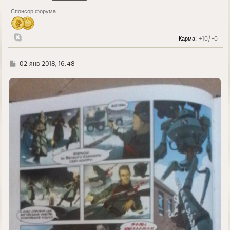
Спонсор форума
Карма:
+10/-0
Г
02 янв 2018, 16:48
д
е