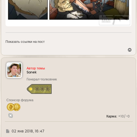
Показать ссылки на пост
В
е
р
н
у
Автор темы
т
Sanek
ь
Генерал-полковник
с
я
к
н
а
Спонсор форума
ч
а
л
у
Карма:
+10/-0
Г
02 янв 2018, 16:47
д