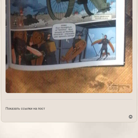
Показать ссылки на пост
В
е
р
н
у