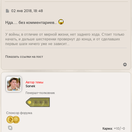
ч
а
л
Г
02 янв 2018, 18:48
у
д
е
Нда..... без комментариев...
У войны, в отличие от мирной жизни, нет заднего хода. Стоит только
начать, и дальше шестеренки провернут до конца, и от сделавших
первые шаги ничего уже не зависит...
Показать ссылки на пост
В
е
р
н
у
Автор темы
т
Sanek
ь
Генерал-полковник
с
я
к
н
а
Спонсор форума
ч
а
л
у
Карма:
+10/-0