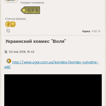
Генерал-полковник
Спонсор форума
Карма:
+10/-0
Украинский комикс "Воля"
Г
02 янв 2018, 16:42
д
е
http://www.ugar.com.ua/komiksy/komiks-volyathe-
will/