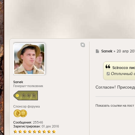
Г
Sanek
»
20 апр 201
д
е
Scirocco пи
Отличный ф
Sanek
Генерал-полковник
Согласен! Присоед
Показать ссылки на пост
Спонсор форума
Сообщения:
25546
Зарегистрирован:
01 дек 2016