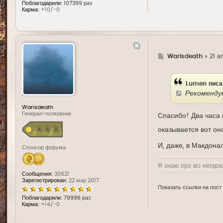
Поблагодарили:
107399 раз
Карма:
+10/-0
Г
Warisdeath
»
21 а
д
е
Lumen писа
Рекоменду
Warisdeath
Генерал-полковник
Спасибо! Два часа 
оказывается вот он
И, даже, в Макдона
Спонсор форума
Я знаю про всі негараз
Сообщения:
30621
Зарегистрирован:
22 мар 2017
Показать ссылки на пост
Поблагодарили:
79996 раз
Карма:
+14/-0