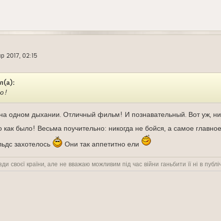
пр 2017, 02:15
л(а):
ю!
на одном дыхании. Отличный фильм! И познавательный. Вот уж, ник
о как было! Весьма поучительно: никогда не бойся, а самое главно
льдс захотелось
Они так аппетитно ели
ди своєї країни, але не вважаю можливим під час війни ганьбити її ні в публіч