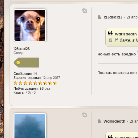
Г
123asd123
»
21 апр
д
е
Warisdeath 
И, даже, в
123asd123
Солдат
ночью есть вредно 
Показать ссылки на пост
Сообщения:
14
Зарегистрирован:
12 апр 2017
Поблагодарили:
98 раз
Карма:
+0/-0
Г
Warisdeath
»
21 а
д
е