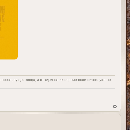
и провернут до конца, и от сделавших первые шаги ничего уже не
В
е
р
н
у
т