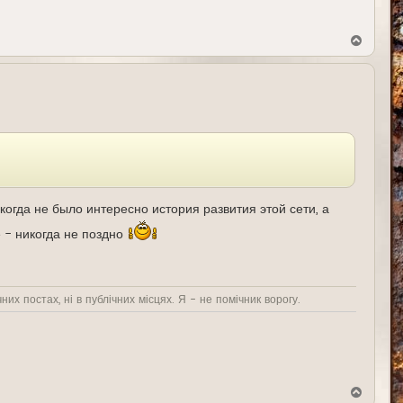
В
е
р
н
у
т
ь
с
я
к
н
а
ч
а
огда не было интересно история развития этой сети, а
л
у
е - никогда не поздно
них постах, ні в публічних місцях. Я - не помічник ворогу.
В