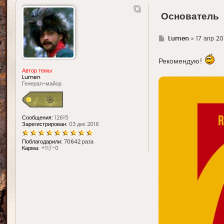
Основатель
Г
Lumen
»
17 апр 201
д
е
Рекомендую!
Автор темы
Lumen
Генерал-майор
Сообщения:
12615
Зарегистрирован:
03 дек 2016
Поблагодарили:
70642 раза
Карма:
+11/-0