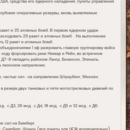
США, средства его ядерного нападения, пункты управления
глубокие оперативные резервы, вновь выявляемые
 ракет и 35 атомных бомб. В первом ядерном ударе
асходовать 29 ракет и атомных бомб. . На выполнение
ь 12 ракет и атомных бомб.
 объединениями 1 зф разгромить главную группировку войск
ходу форсировать реки Неккар и Рейн, во встречном
 Д7-8 овладеть районом Лангр, Безансон, Эпиналь.
а лионском напралении.
; частью сил . на направлении Штраубинг, Мюнхен.
в резерв двух танковых и пяти мотострелковых дивизий по
. с Д3, 26 мсд . с Д4, 18 мсд . с Д5 и 32 мсд . с Д6.
.
ью сил на Бамберг.
х, Саарбург, Шонон (все пункты для ЧСФ исключительно).