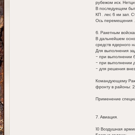
рубежом иск. Нетци
В последуещем быть
КП . лес 6 км зап. 
Ось перемещения . 
6. Ракетным войска
В дальнейшем основ
средств ядерного н
Для выполнения за
- при выполнении б
- при выполнении д
- для решения внез
Командующему Раке
фронту в районы: 2 
Применение специа
7. Авиация.
10 Воздушная армия 