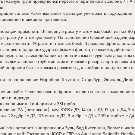
ь главную группировку войск первого оперативного эшелона 7 ПА 
и.
перации силами Ракетных войск и авиации уничтожать подходящие 
нападения и авиации противника.
операции применить 131 ядерную ракету и атомных бомб; из них 96
ую ракету и атомную бомбу. На выполнение ближайшей задачи изр
израсходовать 49 ракет и атомных бомб. В резерве фронта оставит
ты первого ядерного удара войсками фронта, во взаимодействии с
анцузов, во взаимодействии с оперативным воздушным десантом с 
ь выдвигающиеся глубокие стратегические резервы противника и к
ей операции быть готовым к развитию дальнейшего наступления н
ти на направлении Нюрнберг, Штутгарт, Старсбург, Эпиналь, Дижон
ение войск Чехословацкого фронта . в один эшелон с выделением 
ния и подхода.
эшелона иметь 1 и 4 армии и 331 фрбр.
ление 2А (резервная), мсд ЮГВ с Д3, 14 тд . с Д3, 17 тд . с Д4, 3 мсд 
: 22 вдбр . с Д2, 103 опхз . с Д2, 6 мсбр . с Д3 и 205 иптабр - с Д4
мия 1зф наступает в направлении Зуль, Бад Киссинген, Вормс и част
линия с ней: Госграница ЧССР с ГДР до Аш, далее Байрейт, Носба