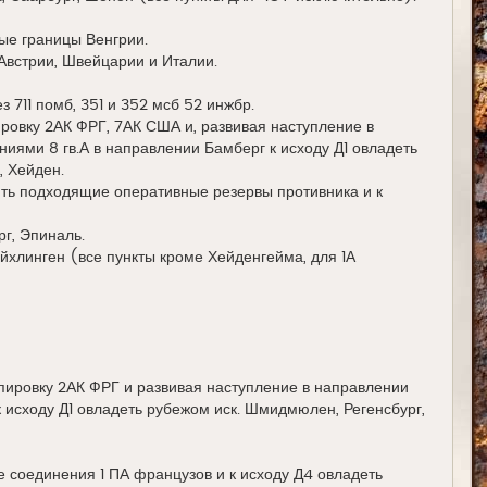
ые границы Венгрии.
Австрии, Швейцарии и Италии.
без 711 помб, 351 и 352 мсб 52 инжбр.
ировку 2АК ФРГ, 7АК США и, развивая наступление в
ниями 8 гв.А в направлении Бамберг к исходу Д1 овладеть
, Хейден.
ить подходящие оперативные резервы противника и к
г, Эпиналь.
йхлинген (все пункты кроме Хейденгейма, для 1А
пировку 2АК ФРГ и развивая наступление в направлении
к исходу Д1 овладеть рубежом иск. Шмидмюлен, Регенсбург,
 соединения 1 ПА французов и к исходу Д4 овладеть