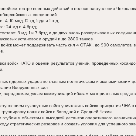
опейскм театре военных действий в полосе наступления Чехослова
2 общевойсковых соединений
 4, 10 мпд, 12 тд, 1вдд и 1 гпд;
е: 24 мд и 4 бртд;
составе: 3 мд, 1 и 7 бртд и до двух вновь развертываемых соединен
пусковых установок и орудий и до 2800 танков.
войск может поддерживать часть сил 4 ОТАК . до 900 самолетов, в
в.
овки войск НАТО и оценки результатов учений, проведенных коса
а.
ных ядерных ударов по главным политическим и экономическим це
вание Вооруженных сил.
м, аэродромам, узлам коммуникаций ибазам материальных средств
туплением сухопутных войск уничтожить войска прикрытия ЧНА в 
 группировку наших войск в Западной и Средней Чехии.
 глубоким объектам и высадкой десантов оперативного назначения
ходу стратегических резервов и создать условия для успешного за