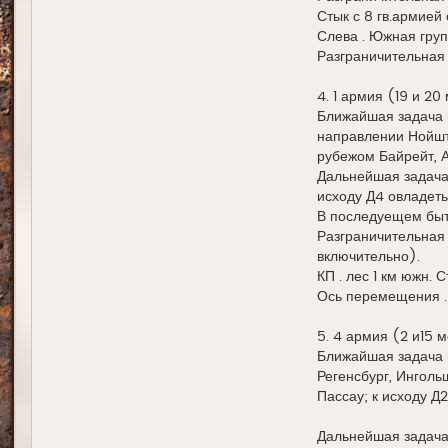
Стык с 8 гв.армией
Слева . Южная груп
Разграничительная 
4. 1 армия (19 и 20 
Ближайшая задача в
направлении Нойшта
рубежом Байрейт, А
Дальнейшая задача 
исходу Д4 овладеть
В последуещем быть
Разграничительная 
включительно).
КП . лес 1 км южн. 
Ось перемещения .
5. 4 армия (2 и15 м
Ближайшая задача в
Регенсбург, Инголь
Пассау; к исходу Д
Дальнейшая задача 