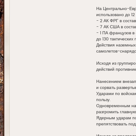
На Центрально-Евр
использовано до 1
- 2 АК ФРГ в составе:
- 7 АК США в состав
- 1 ПА французов в 
до 130 тактических 
Действия наземных 
самолетов-снарядо
Исходя из группир
действий противник
Нанесением внезап
и сорвать разверты
Ударами по войска
пользу.
Одновременным нас
разгромить главную
Ядерным ударам по
препятствовать под