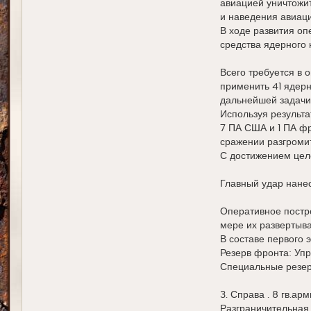
авиацией уничтожит
и наведения авиаци
В ходе развития о
средства ядерного 
Всего требуется в 
применить 41 ядерн
дальнейшей задачи 
Используя результа
7 ПА США и 1 ПА фр
сражении разгромит
С достижением цел
Главный удар нанес
Оперативное постро
мере их развертыва
В составе первого 
Резерв фронта: Управ
Специальные резервы
3. Справа . 8 гв.ар
Разграничительная 