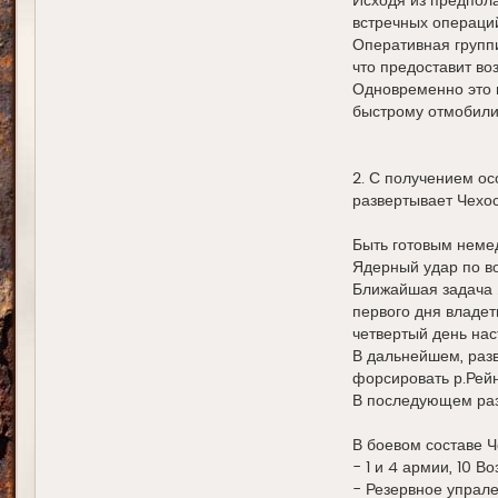
Исходя из предпола
встречных операци
Оперативная групп
что предоставит во
Одновременно это п
быстрому отмобили
2. С получением о
развертывает Чехо
Быть готовым немед
Ядерный удар по во
Ближайшая задача .
первого дня владет
четвертый день нас
В дальнейшем, разв
форсировать р.Рейн
В последующем раз
В боевом составе Ч
- 1 и 4 армии, 10 В
- Резервное упрален