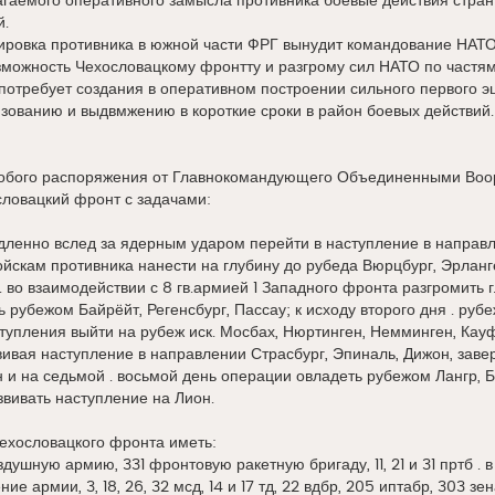
гаемого оперативного замысла противника боевые действия стран
й.
ировка противника в южной части ФРГ вынудит командование НАТО 
зможность Чехословацкому фронтту и разгрому сил НАТО по частям
отребует создания в оперативном построении сильного первого эше
зованию и выдвмжению в короткие сроки в район боевых действий.
собого распоряжения от Главнокомандующего Объединенными Во
словацкий фронт с задачами:
ленно вслед за ядерным ударом перейти в наступление в направл
йскам противника нанести на глубину до рубеда Вюрцбург, Эрланге
 во взаимодействии с 8 гв.армией 1 Западного фронта разгромить 
ь рубежом Байрёйт, Регенсбург, Пассау; к исходу второго дня . р
тупления выйти на рубеж иск. Мосбах, Нюртинген, Немминген, Кау
ивая наступление в направлении Страсбург, Эпиналь, Дижон, заве
 и на седьмой . восьмой день операции овладеть рубежом Лангр, Б
вивать наступление на Лион.
ехословацкого фронта иметь:
оздушную армию, 331 фронтовую ракетную бригаду, 11, 21 и 31 пртб . 
ие армии, 3, 18, 26, 32 мсд, 14 и 17 тд, 22 вдбр, 205 иптабр, 303 зе