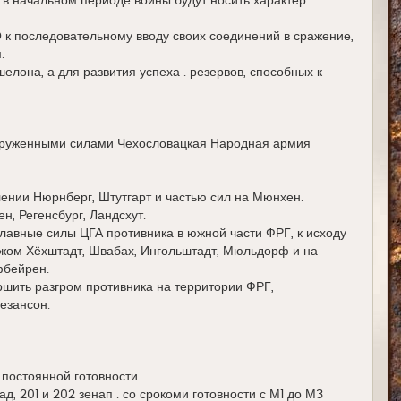
 в начальном периоде войны будут носить характер
к последовательному вводу своих соединений в сражение,
.
лона, а для развития успеха . резервов, способных к
оруженными силами Чехословацкая Народная армия
ении Нюрнберг, Штутгарт и частью сил на Мюнхен.
н, Регенсбург, Ландсхут.
главные силы ЦГА противника в южной части ФРГ, к исходу
убежом Хёхштадт, Швабах, Ингольштадт, Мюльдорф и на
фбейрен.
ршить разгром противника на территории ФРГ,
езансон.
в постоянной готовности.
над, 201 и 202 зенап . со срокоми готовности с М1 до М3