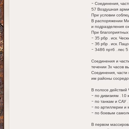
- Соединения, част
57 Воздушная арми
При условии соблюд
В распоряжении Мин
и подразделения о
При благоприятных 
- 35 рбр . иск. Чес
- 36 рбр . иск. Пац
- 3486 пртб . лес 5
Соединения и части
течении 3х часов в
Соединения, части
им районы сосредо
В полосе действий
- по дивизиям . 1.0 к
- по танкам и САУ . 1
- по артиллерии и м
- по боевым самолет
В первом массиров