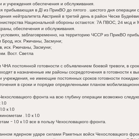
и и учреждения обеспечения и обслуживания.
я прибывающая в Д1 из ПрикВО до пятого . шестого дня операции 
ения нейтралитета Австрией в третий день в район Ческе Будеёви
истерства Национальной обороны остаются: 7А ПВОС, 24 мсд и 16 
храны, обеспечения и обслуживания.
условиях, заблаговременно, на территорию ЧССР из ПрикВО прибы
ки Брод, иск. Ржичаны, Засмуни;
ов, иск. Ржичаны, Засмуни;
 км. Вост. Светла
 ЧНА постоянной готовности с объявлением боевой тревоги, в срок
ыходят в назначенные им районы сосредоточения в готовности к в
 и учреждения, не имеющие постоянных сроков готовности покида
точения в сроки и порядке определенными планом мобилизационн
 Чехословацкого фронта на всю глубину операции возможно следу
 1.0
.0 к 1.0
инометам . 1.0 к 1.0
ам - 1.0 к 1.0 все в пользу Чехословацкого фронта.
анном ядерном ударе силами Ракетных войск Чехословацкого фро