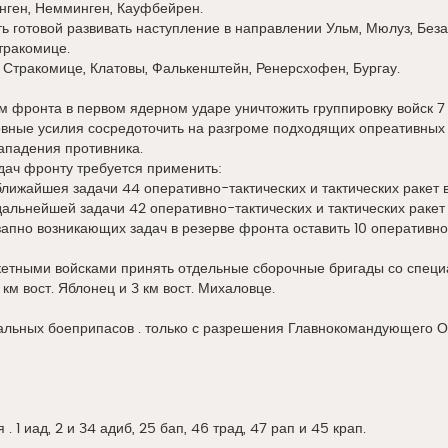
нген, Немминген, Кауфбейрен.
 готовой развивать наступление в направлении Ульм, Мюлуз, Беза
Стракомице.
Стракомице, Клатовы, Фалькенштейн, Ренерсхофен, Бургау.
м фронта в первом ядерном ударе уничтожить группировку войск 7 
ные усилия сосредоточить на разгроме подходящих опреативных и
ападения противника.
дач фронту требуется применить:
лижайшея задачи 44 оперативно-тактических и тактических ракет 
альнейшей задачи 42 оперативно-тактических и тактических ракет
апно возникающих задач в резерве фронта оставить 10 оперативно-
тными войсками принять отдельные сборочные бригады со спец
км вост. Яблонец и 3 км вост. Михаловце.
льных боеприпасов . только с разрешения Главнокомандующего
. 1 иад, 2 и 34 адиб, 25 бап, 46 трад, 47 рап и 45 крап.