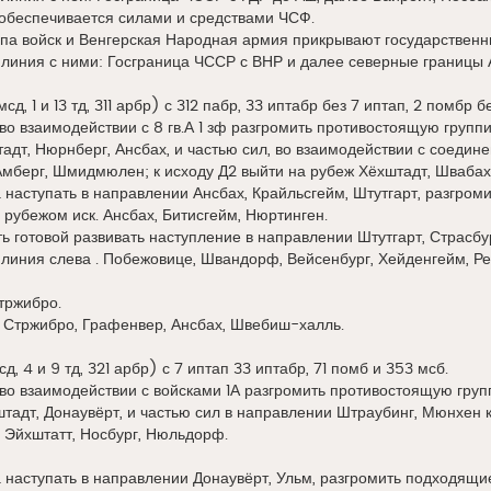
 обеспечивается силами и средствами ЧСФ.
па войск и Венгерская Народная армия прикрывают государственн
линия с ними: Госграница ЧССР с ВНР и далее северные границы 
мсд, 1 и 13 тд, 311 арбр) с 312 пабр, 33 иптабр без 7 иптап, 2 помбр 
о взаимодействии с 8 гв.А 1 зф разгромить противостоящую групп
дт, Нюрнберг, Ансбах, и частью сил, во взаимодействии с соедине
мберг, Шмидмюлен; к исходу Д2 выйти на рубеж Хёхштадт, Швабах
наступать в направлении Ансбах, Крайльсгейм, Штутгарт, разгром
 рубежом иск. Ансбах, Битисгейм, Нюртинген.
 готовой развивать наступление в направлении Штутгарт, Страсбур
линия слева . Побежовице, Швандорф, Вейсенбург, Хейденгейм, Ре
Стржибро.
 Стржибро, Графенвер, Ансбах, Швебиш-халль.
сд, 4 и 9 тд, 321 арбр) с 7 иптап 33 иптабр, 71 помб и 353 мсб.
о взаимодействии с войсками 1А разгромить противостоящую груп
штадт, Донаувёрт, и частью сил в направлении Штраубинг, Мюнхен 
2 Эйхштатт, Носбург, Нюльдорф.
наступать в направлении Донаувёрт, Ульм, разгромить подходящие