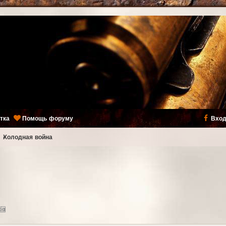
тка
Помощь форуму
Вход
ь
Холодная война