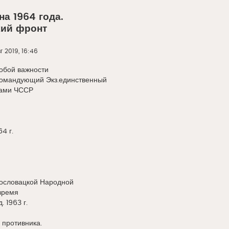
а 1964 года.
ий фронт
г 2019, 16:46
бой важности
омандующий Экз.единственный
ами ЧССР
 г.
ословацкой Народной
время
. 1963 г.
 противника.