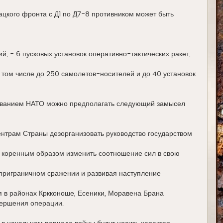
цкого фронта с Д1 по Д7-8 противником может быть
ий, - 6 пусковых установок оперативно-тактических ракет,
 том числе до 250 самолетов-носителей и до 40 установок
ндованием НАТО можно предполагать следующий замысел
нтрам Страны дезорганизовать руководство государством
 коренным образом изменить соотношение сил в свою
приграничном сражении и развивая наступление
 в районах Кркконоше, Есеники, Моравена Брана
вершения операции.