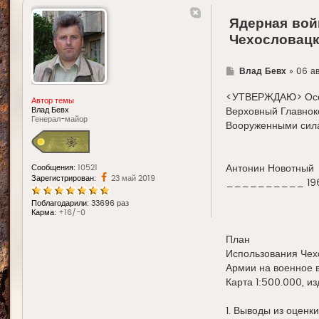
Ядерная войн
Чехословацк
Г
Влад Бевх
»
06 ав
д
е
<УТВЕРЖДАЮ> Осо
Автор темы
Влад Бевх
Верховный Главнок
Генерал-майор
Вооруженными сил
Антонин Новотный
Сообщения:
10521
Зарегистрирован:
23 май 2019
__________ 1964
Поблагодарили:
33696 раз
Карма:
+16/-0
План
Использования Чех
Армии на военное 
Карта 1:500.000, изд
1. Выводы из оценки