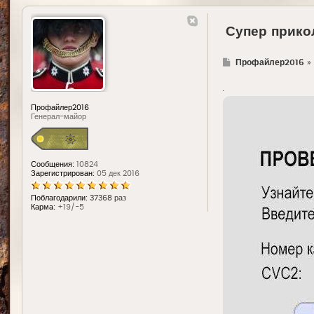
Супер прико
Г
Профайлер2016
»
д
е
.
Профайлер2016
Генерал-майор
Сообщения:
10824
Зарегистрирован:
05 дек 2016
Поблагодарили:
37368 раз
Карма:
+19/-5