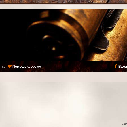
тка
Помощь форуму
Вход
Со