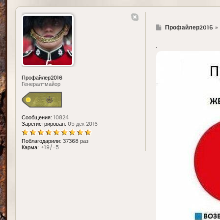
Г
Профайлер2016
»
д
е
.
Профайлер2016
Генерал-майор
Сообщения:
10824
Зарегистрирован:
05 дек 2016
Поблагодарили:
37368 раз
Карма:
+19/-5