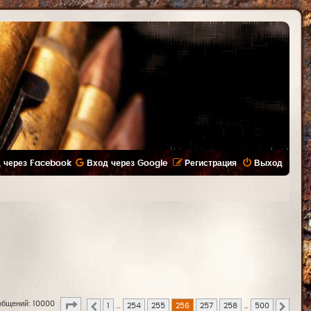
 через Facebook
Вход через Google
Регистрация
Выход
Страница
256
из
500
общений: 10000
1
…
254
255
256
257
258
…
500
Пред.
След.