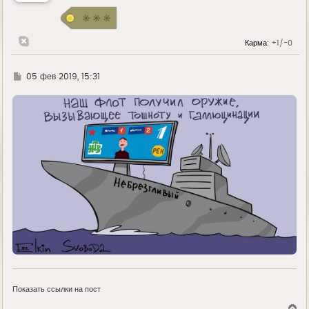
с
я
к
н
Карма:
+1/-0
а
ч
а
л
Г
05 фев 2019, 15:31
у
д
е
Показать ссылки на пост
В