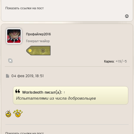
Показать ссылки на пост
В
е
р
н
у
Профайлер2016
т
ь
Генерал-майор
с
я
к
н
Карма:
+19/-5
а
ч
а
л
Г
04 фев 2019, 18:51
у
д
е
Warisdeath
писал(а):
↑
Испытателями из числа добровольцев
Показать ссылки на пост