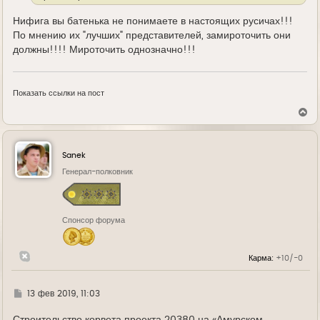
Нифига вы батенька не понимаете в настоящих русичах!!!
По мнению их "лучших" представителей, замироточить они
должны!!!! Мироточить однозначно!!!
Показать ссылки на пост
В
е
р
н
у
Sanek
т
ь
Генерал-полковник
с
я
к
н
Спонсор форума
а
ч
а
л
Карма:
+10/-0
у
Г
13 фев 2019, 11:03
д
е
Строительство корвета проекта 20380 на «Амурском