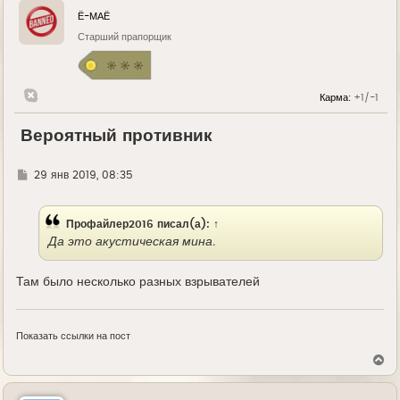
Ё-МАЁ
Старший прапорщик
Карма:
+1/-1
Вероятный противник
Г
29 янв 2019, 08:35
д
е
Профайлер2016
писал(а):
↑
Да это акустическая мина.
Там было несколько разных взрывателей
Показать ссылки на пост
В
е
р
н