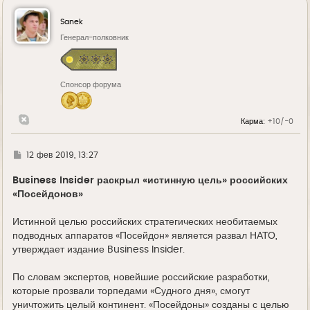
н
у
Sanek
т
ь
Генерал-полковник
с
я
к
н
Спонсор форума
а
ч
а
л
Карма:
+10/-0
у
Г
12 фев 2019, 13:27
д
е
Business Insider раскрыл «истинную цель» российских
«Посейдонов»
Истинной целью российских стратегических необитаемых
подводных аппаратов «Посейдон» является развал НАТО,
утверждает издание Business Insider.
По словам экспертов, новейшие российские разработки,
которые прозвали торпедами «Судного дня», смогут
уничтожить целый континент. «Посейдоны» созданы с целью