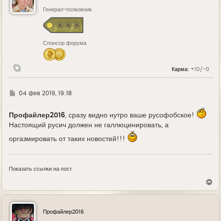
т
ь
Генерал-полковник
с
я
к
н
Спонсор форума
а
ч
а
л
Карма:
+10/-0
у
Г
04 фев 2019, 19:18
д
е
Профайлер2016
, сразу видно нутро ваше русофобское!
Настоящий русич должен не галлюцинировать, а
оргазмировать от таких новостей!!!
Показать ссылки на пост
В
е
р
н
у
Профайлер2016
т