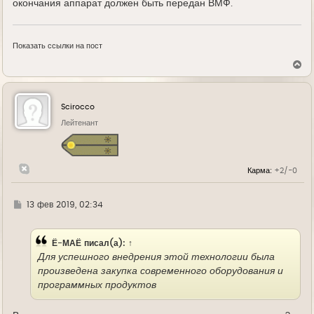
окончания аппарат должен быть передан ВМФ.
Показать ссылки на пост
В
е
р
н
у
Scirocco
т
ь
Лейтенант
с
я
к
н
Карма:
+2/-0
а
ч
а
л
Г
13 фев 2019, 02:34
у
д
е
Ё-МАЁ
писал(а):
↑
Для успешного внедрения этой технологии была
произведена закупка современного оборудования и
программных продуктов