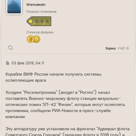
у
Warisdeath
т
ь
Генерал-полковник
с
я
к
н
Спонсор форума
а
ч
а
л
Карма:
+14/-0
у
Г
03 фев 2019, 04:11
д
е
Корабли ВМФ России начали получать системы,
ослепляющие врага
Холдинг "Росэлектроника" (входит в "Ростех") начал
поставлять Военно-морскому флоту станции визуально-
оптических помех 5П-42 "Филин", которые могут ослеплять
противника, сообщили РИА Новости в пресс-службе
компании.
Эту аппаратуру уже установили на фрегатах "Адмирал флота
Советского Союза Горшков" (передан флоту в 2018 году) и