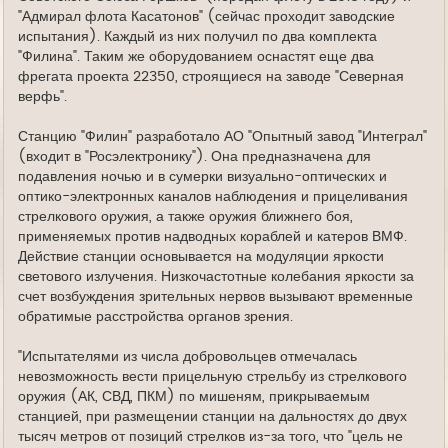
"Адмирал флота Касатонов" (сейчас проходит заводские
испытания). Каждый из них получил по два комплекта
"Филина". Таким же оборудованием оснастят еще два
фрегата проекта 22350, строящиеся на заводе "Северная
верфь".
Станцию "Филин" разработало АО "Опытный завод "Интеграл"
(входит в "Росэлектронику"). Она предназначена для
подавления ночью и в сумерки визуально-оптических и
оптико-электронных каналов наблюдения и прицеливания
стрелкового оружия, а также оружия ближнего боя,
применяемых против надводных кораблей и катеров ВМФ.
Действие станции основывается на модуляции яркости
светового излучения. Низкочастотные колебания яркости за
счет возбуждения зрительных нервов вызывают временные
обратимые расстройства органов зрения.
"Испытателями из числа добровольцев отмечалась
невозможность вести прицельную стрельбу из стрелкового
оружия (АК, СВД, ПКМ) по мишеням, прикрываемым
станцией, при размещении станции на дальностях до двух
тысяч метров от позиций стрелков из-за того, что "цель не