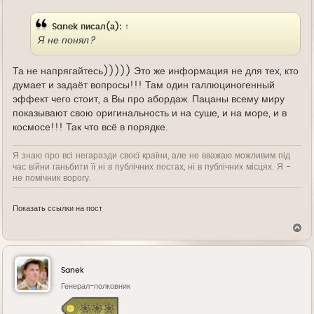
е
Sanek
писал(а):
↑
Я не понял?
Та не напрягайтесь))))) Это же информация не для тех, кто
думает и задаёт вопросы!!! Там один галлюциногенный
эффект чего стоит, а Вы про абордаж. Пацаны всему миру
показывают свою оригинальность и на суше, и на море, и в
космосе!!! Так что всё в порядке.
Я знаю про всі негаразди своєї країни, але не вважаю можливим під
час війни ганьбити її ні в публічних постах, ні в публічних місцях. Я -
не помічник ворогу.
Показать ссылки на пост
В
е
р
н
у
Sanek
т
ь
Генерал-полковник
с
я