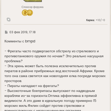
к
н
Спонсор форума
а
ч
а
л
Карма:
+10/-0
у
Г
03 фев 2019, 17:18
д
е
Комменты с bmpd
- Фрегаты часто подвергаются обстрелу из стрелкового и
противотанкового оружия по ночам? Это реально насущная
проблема?
- Эта хрень может быть полезна исключительно против
пиратов в районе прибрежных вод восточной Африки. Кроме
того она сама светится как новогодняя елка посреди морских
просторов.
- Пираты нападают на фрегаты?
- Высокоточные боеприпасы выпускают по надводным
кораблям из-за горизонта.Оптика эффективна в прямой
видимости. А это даже в идеальную погоду примерно 15
морских миль.Филин сойдет против стрелковки и
военнослужащих с незащищенными органами