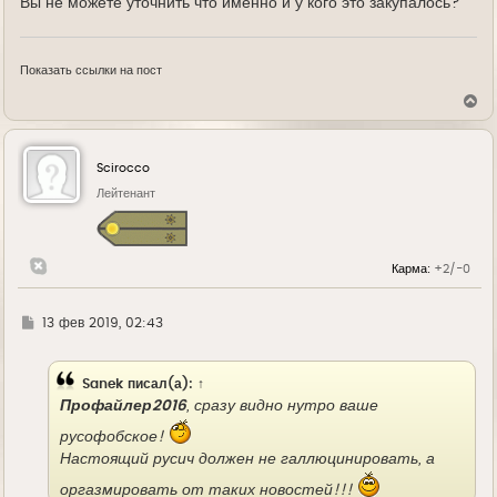
Вы не можете уточнить что именно и у кого это закупалось?
Показать ссылки на пост
В
е
р
н
у
Scirocco
т
ь
Лейтенант
с
я
к
н
Карма:
+2/-0
а
ч
а
л
Г
13 фев 2019, 02:43
у
д
е
Sanek
писал(а):
↑
Профайлер2016
, сразу видно нутро ваше
русофобское!
Настоящий русич должен не галлюцинировать, а
оргазмировать от таких новостей!!!