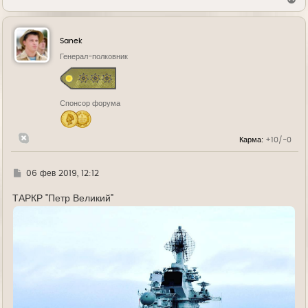
е
р
н
у
Sanek
т
ь
Генерал-полковник
с
я
к
н
Спонсор форума
а
ч
а
л
Карма:
+10/-0
у
Г
06 фев 2019, 12:12
д
е
ТАРКР "Петр Великий"