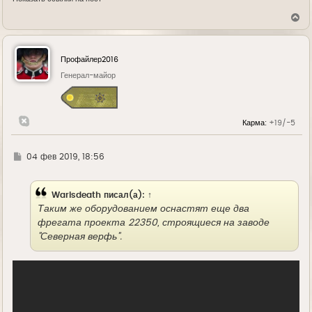
В
е
р
н
у
Профайлер2016
т
ь
Генерал-майор
с
я
к
н
Карма:
+19/-5
а
ч
а
л
Г
04 фев 2019, 18:56
у
д
е
Warisdeath
писал(а):
↑
Таким же оборудованием оснастят еще два
фрегата проекта 22350, строящиеся на заводе
"Северная верфь".