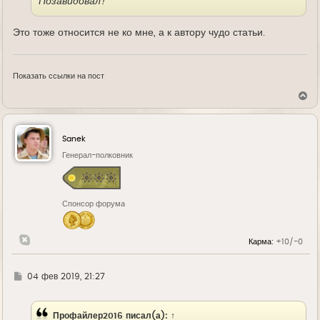
Позавидовал!
Это тоже относится не ко мне, а к автору чудо статьи.
Показать ссылки на пост
В
е
р
н
у
Sanek
т
ь
Генерал-полковник
с
я
к
н
Спонсор форума
а
ч
а
л
Карма:
+10/-0
у
Г
04 фев 2019, 21:27
д
е
Профайлер2016
писал(а):
↑