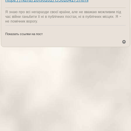
https://ria.ru/20190202/1550284273.html
Я знаю про всі негаразди своєї країни, але не вважаю можливим під
час війни ганьбити її ні в публічних постах, ні в публічних місцях. Я -
не помічник ворогу.
Показать ссылки на пост
В
е
р
н
у
т
ь
с
я
к
н
а
ч
а
л
у