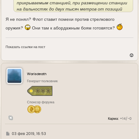
прикрываемым станцией, при размещении станции
на дальностях до двух тысяч метров от позиций
стрелков из-за того, что "цель не видно".
Я не понял? Флот ставит помехи против стрелкового
оружия?
Они там к абордажным боям готовятся?
Показать ссылки на пост
В
е
р
н
у
Warisdeath
т
ь
Генерал-полковник
с
я
к
н
Спонсор форума
а
ч
а
л
Карма:
+14/-0
у
Г
03 фев 2019, 16:53
д