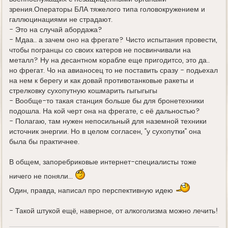
зрения.Операторы БЛА тяжелого типа головокружением и
галлюцинациями не страдают.
- Это на случай абордажа?
- Мдаа.. а зачем оно на фрегате? Чисто испытания провести,
чтобы погранцы со своих катеров не посвинчивали на
металл? Ну на десантном корабле еще пригодитсо, это да..
но фрегат. Чо на авианосец то не поставить сразу - подьехал
на нем к берегу и как довай противотанковые ракеты и
стрелковку сухопутную кошмарить гыгыгыгы
- Вообще-то такая станция больше бы для бронетехники
подошла. На кой черт она на фрегате, с её дальностью?
- Полагаю, там нужен непосильный для наземной техники
источник энергии. Но в целом согласен, "у сухопутки" она
была бы практичнее.
В общем, запоребриковые интернет-специалисты тоже
ничего не поняли...
Один, правда, написал про перспективную идею
- Такой штукой ещё, наверное, от алкоголизма можно лечить!