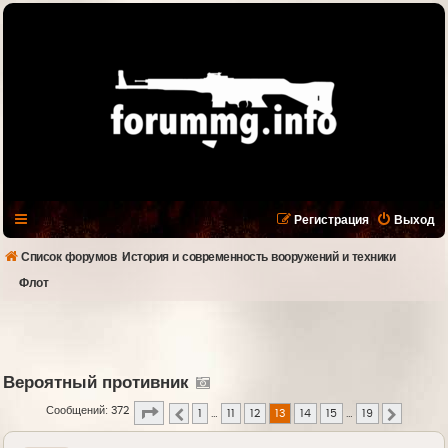
Регистрация
Выход
Список форумов
История и современность вооружений и техники
Флот
Вероятный противник
Страница
13
из
19
Сообщений: 372
1
…
11
12
13
14
15
…
19
Пред.
След.