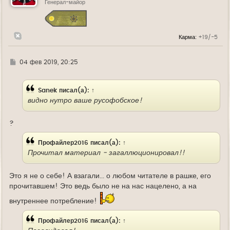
ь
Генерал-майор
с
я
к
н
Карма:
+19/-5
а
ч
а
л
Г
04 фев 2019, 20:25
у
д
е
Sanek
писал(а):
↑
видно нутро ваше русофобское!
?
Профайлер2016
писал(а):
↑
Прочитал материал - загаллюционировал!!
Это я не о себе! А взагали... о любом читателе в рашке, его
прочитавшем! Это ведь было не на нас нацелено, а на
внутреннее потребление!
Профайлер2016
писал(а):
↑