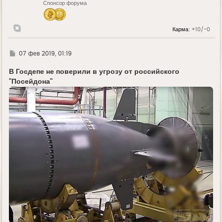
Спонсор форума
а
ч
а
л
Карма:
+10/-0
у
Г
07 фев 2019, 01:19
д
е
В Госдепе не поверили в угрозу от российского
"Посейдона"