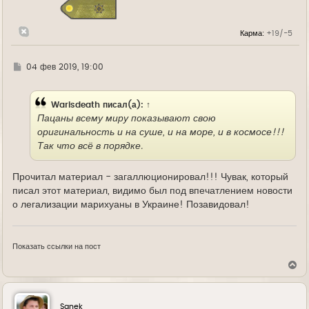
я
к
н
Карма:
+19/-5
а
ч
а
л
Г
04 фев 2019, 19:00
у
д
е
Warisdeath
писал(а):
↑
Пацаны всему миру показывают свою
оригинальность и на суше, и на море, и в космосе!!!
Так что всё в порядке.
Прочитал материал - загаллюционировал!!! Чувак, который
писал этот материал, видимо был под впечатлением новости
о легализации марихуаны в Украине! Позавидовал!
Показать ссылки на пост
В
е
р
н
у
Sanek