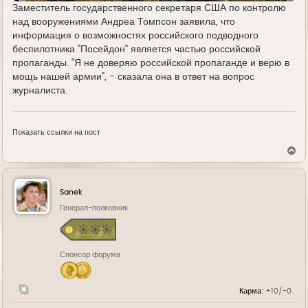
Заместитель государственного секретаря США по контролю
над вооружениями Андреа Томпсон заявила, что
информация о возможностях российского подводного
беспилотника "Посейдон" является частью российской
пропаганды. "Я не доверяю российской пропаганде и верю в
мощь нашей армии", - сказала она в ответ на вопрос
журналиста.
Показать ссылки на пост
В
е
р
н
у
Sanek
т
ь
Генерал-полковник
с
я
к
н
Спонсор форума
а
ч
а
л
Карма:
+10/-0
у