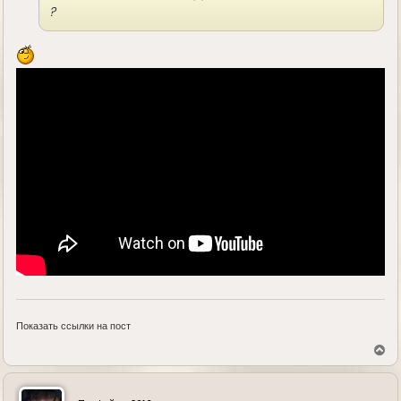
?
Показать ссылки на пост
В
е
р
н
у