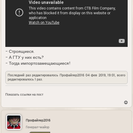
- Строящиеся.
- А ГТУ у них есть?
- Тогда импортозамещающиеся!
Последний раз редактировалось
Профайлер2016
04 фев 2019, 19:01, всего
редактировалось 1 раз.
Показать ссылки на пост
В
е
р
н
у
Профайлер2016
т
ь
Генерал-майор
с