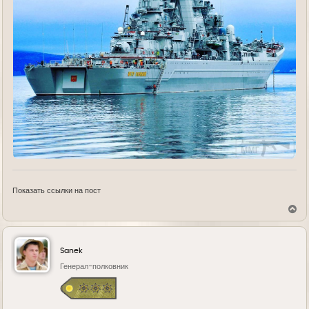
Показать ссылки на пост
В
е
р
н
у
Sanek
т
ь
Генерал-полковник
с
я
к
н