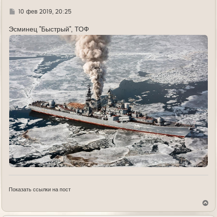
Г
10 фев 2019, 20:25
д
е
Эсминец "Быстрый", ТОФ
Показать ссылки на пост
В
е
р