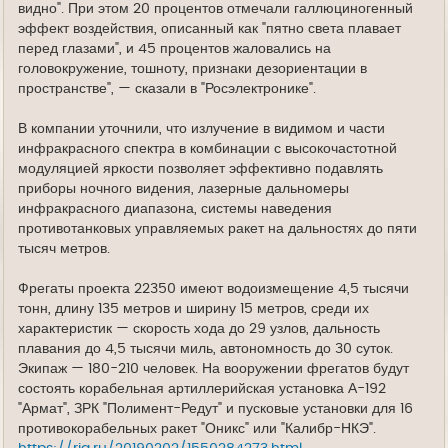
видно". При этом 20 процентов отмечали галлюциногенный
эффект воздействия, описанный как "пятно света плавает
перед глазами", и 45 процентов жаловались на
головокружение, тошноту, признаки дезориентации в
пространстве", — сказали в "Росэлектронике".
В компании уточнили, что излучение в видимом и части
инфракрасного спектра в комбинации с высокочастотной
модуляцией яркости позволяет эффективно подавлять
приборы ночного видения, лазерные дальномеры
инфракрасного диапазона, системы наведения
противотанковых управляемых ракет на дальностях до пяти
тысяч метров.
Фрегаты проекта 22350 имеют водоизмещение 4,5 тысячи
тонн, длину 135 метров и ширину 15 метров, среди их
характеристик — скорость хода до 29 узлов, дальность
плавания до 4,5 тысячи миль, автономность до 30 суток.
Экипаж — 180-210 человек. На вооружении фрегатов будут
состоять корабельная артиллерийская установка А-192
"Армат", ЗРК "Полимент-Редут" и пусковые установки для 16
противокорабельных ракет "Оникс" или "Калибр-НКЭ".