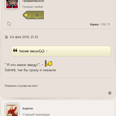
Профайлер2016
т
ь
Генерал-майор
с
я
к
н
Карма:
+19/-5
а
ч
а
л
Г
04 фев 2019, 21:32
у
д
е
Sanek
писал(а):
↑
" Я это имею ввиду!", -
.
Sanek, так бы сразу и сказали.
Показать ссылки на пост
В
е
р
н
у
Kasimir
т
ь
Старший прапорщик