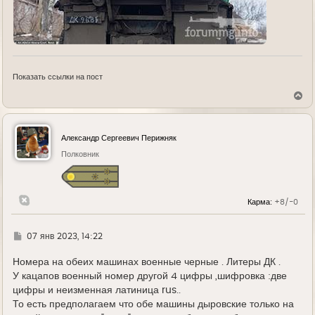
Показать ссылки на пост
В
е
р
н
у
Александр Сергеевич Перижняк
т
ь
Полковник
с
я
к
н
Карма:
+8/-0
а
ч
а
л
Г
07 янв 2023, 14:22
у
д
е
Номера на обеих машинах военные черные . Литеры ДК .
У кацапов военный номер другой 4 цифры ,шифровка :две
цифры и неизменная латиница rus..
То есть предполагаем что обе машины дыровские только на