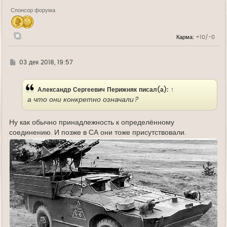
а
Спонсор форума
ч
а
л
у
Карма:
+10/-0
Г
03 дек 2018, 19:57
д
е
Александр Сергеевич Перижняк
писал(а):
↑
а что они конкретно означали?
Ну как обычно принадлежность к определённому
соединению. И позже в СА они тоже присутствовали.