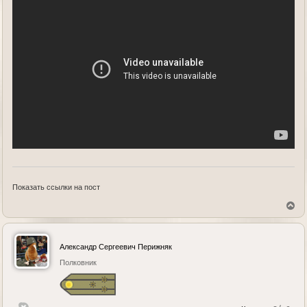
Показать ссылки на пост
В
е
р
н
у
Александр Сергеевич Перижняк
т
ь
Полковник
с
я
к
н