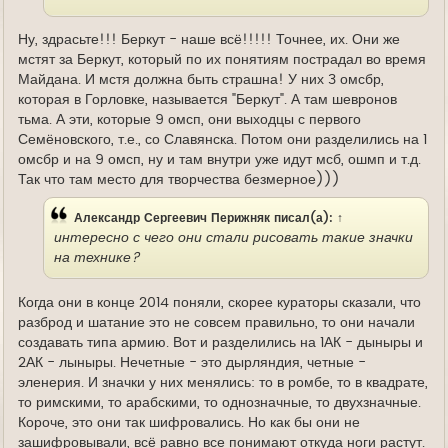
Ну, здрасьте!!! Беркут - наше всё!!!!! Точнее, их. Они же
мстят за Беркут, который по их понятиям пострадал во время
Майдана. И мстя должна быть страшна! У них 3 омсбр,
которая в Горловке, называется "Беркут". А там шевронов
тьма. А эти, которые 9 омсп, они выходцы с первого
Семёновского, т.е., со Славянска. Потом они разделились на 1
омсбр и на 9 омсп, ну и там внутри уже идут мсб, ошмп и т.д.
Так что там место для творчества безмерное)))
Александр Сергеевич Перижняк
писал(а):
↑
интересно с чего они стали рисовать такие значки
на технике?
Когда они в конце 2014 поняли, скорее кураторы сказали, что
разброд и шатание это не совсем правильно, то они начали
создавать типа армию. Вот и разделились на 1АК - дыныры и
2АК - лыныры. Нечетные - это дырляндия, четные -
эленерия. И значки у них менялись: то в ромбе, то в квадрате,
то римскими, то арабскими, то однозначные, то двухзначные.
Короче, это они так шифровались. Но как бы они не
зашифровывали, всё равно все понимают откуда ноги растут.