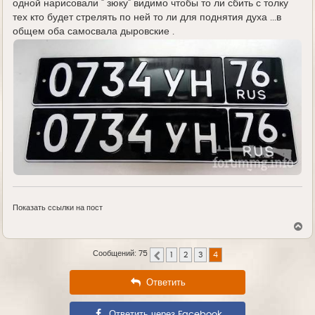
одной нарисовали " зюку" видимо чтобы то ли сбить с толку
тех кто будет стрелять по ней то ли для поднятия духа ...в
общем оба самосвала дыровские .
Показать ссылки на пост
В
е
р
Сообщений: 75
1
2
3
4
н
Пред.
у
т
Ответить
ь
с
я
Ответить через Facebook
к