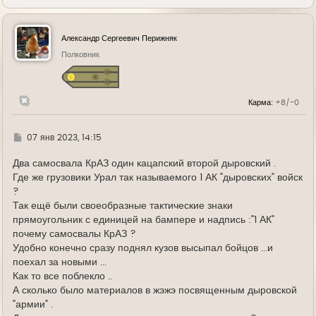
е
р
н
у
Александр Сергеевич Перижняк
т
ь
Полковник
с
я
к
н
Карма:
+8/-0
а
ч
а
л
Г
07 янв 2023, 14:15
у
д
е
Два самосвала КрАЗ один кацапский второй дыровский .
Где же грузовики Урал так называемого 1 АК "дыровских" войск
?
Так ещё были своеобразные тактические знаки
прямоугольник с единицей на бампере и надпись :"1 АК"
почему самосвалы КрАЗ ?
Удобно конечно сразу поднял кузов высыпал бойцов ...и
поехал за новыми ...
Как то все поблекло ..
А сколько было материалов в жэжэ посвященным дыровской
"армии" .