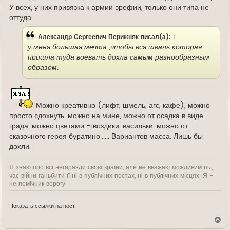
У всех, у них привязка к армии эрефии, только они типа не
оттуда.
Александр Сергеевич Перижняк
писал(а):
↑
у меня большая мечта ,чтобы вся шваль которая
пришла туда воевать дохла самым разнообразным
образом.
Можно креативно (лифт, шмель, агс, кафе), можно
просто сдохнуть, можно на мине, можно от осадка в виде
града, можно цветами -гвоздики, васильки, можно от
сказочного героя буратино...... Вариантов масса. Лишь бы
дохли.
Я знаю про всі негаразди своєї країни, але не вважаю можливим під
час війни ганьбити її ні в публічних постах, ні в публічних місцях. Я -
не помічник ворогу.
Показать ссылки на пост
В
е