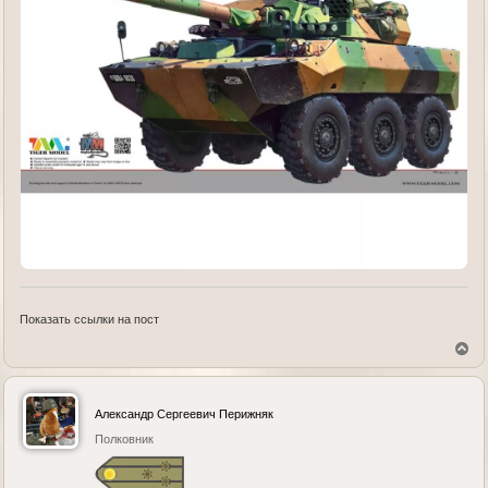
Показать ссылки на пост
В
е
р
н
у
Александр Сергеевич Перижняк
т
ь
Полковник
с
я
к