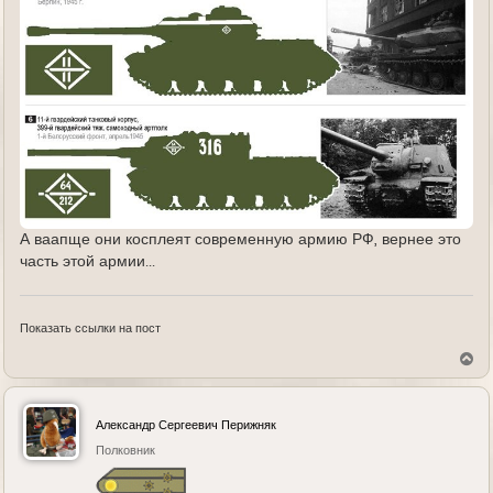
А ваапще они косплеят современную армию РФ, вернее это
часть этой армии...
Показать ссылки на пост
В
е
р
н
у
Александр Сергеевич Перижняк
т
ь
Полковник
с
я