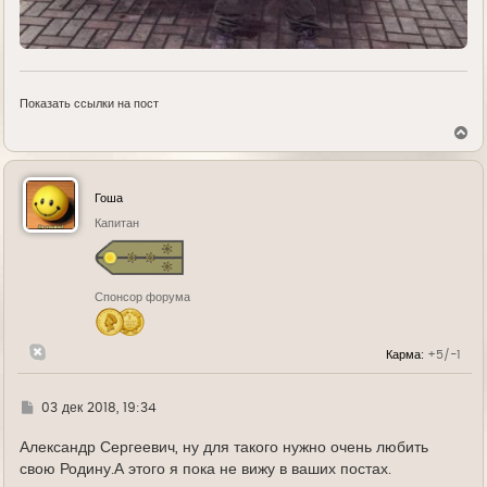
Показать ссылки на пост
В
е
р
н
у
Гоша
т
ь
Капитан
с
я
к
н
Спонсор форума
а
ч
а
л
Карма:
+5/-1
у
Г
03 дек 2018, 19:34
д
е
Александр Сергеевич, ну для такого нужно очень любить
свою Родину.А этого я пока не вижу в ваших постах.