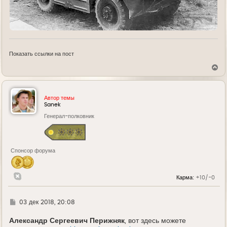
Показать ссылки на пост
В
е
р
н
у
Автор темы
т
Sanek
ь
Генерал-полковник
с
я
к
н
а
Спонсор форума
ч
а
л
у
Карма:
+10/-0
Г
03 дек 2018, 20:08
д
е
Александр Сергеевич Перижняк
, вот здесь можете