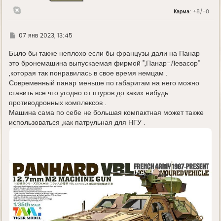
н
Карма:
+8/-0
а
ч
а
л
Г
07 янв 2023, 13:45
у
д
е
Было бы также неплохо если бы французы дали на Панар
это бронемашина выпускаемая фирмой ",Панар-Левасор"
,которая так понравилась в свое время немцам .
Современный панар меньше по габаритам на него можно
ставить все что угодно от птуров до каких нибудь
противодронных комплексов .
Машина сама по себе не большая компактная может также
использоваться ,как патрульная для НГУ .