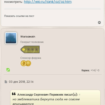
посмотреть:
http://wio.ru/tank/oz/oz.htm
Показать ссылки на пост
В
е
р
н
у
Warisdeath
т
ь
Генерал-полковник
с
я
к
н
Спонсор форума
а
ч
а
л
Карма:
+14/-0
у
Г
03 дек 2018, 22:14
д
е
Александр Сергеевич Перижняк
писал(а):
↑
но эмблематика Беркута сюда не совсем
вписывается