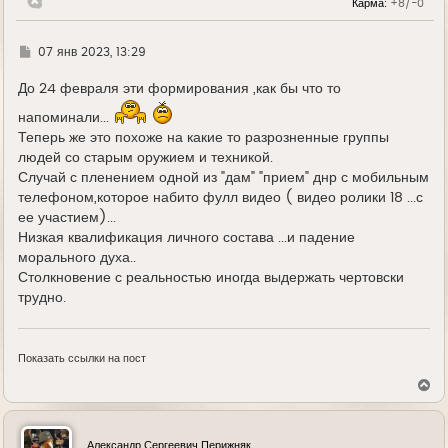
Карма:
+8/-0
а
ч
а
л
Г
07 янв 2023, 13:29
у
д
е
До 24 февраля эти формирования ,как бы что то
напоминали...
Теперь же это похоже на какие то разрозненные группы
людей со старым оружием и техникой.
Случай с пленением одной из "дам" "прием" днр с мобильным
телефоном,которое набито фулл видео ( видео ролики 18 ...с
ее участием)...
Низкая квалификация личного состава ...и падение
морального духа..
Столкновение с реальностью иногда выдержать чертовски
трудно.
Показать ссылки на пост
В
е
р
н
у
Александр Сергеевич Перижняк