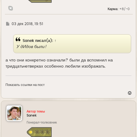
к
н
Карма:
+8/-0
а
ч
а
л
Г
03 дек 2018, 19:51
у
д
е
Sanek
писал(а):
↑
У дИдов были!
а что они конкретно означали? были да вспомнил на
тридцатьчетверках особенно любили изображать.
Показать ссылки на пост
В
е
р
н
у
Автор темы
т
Sanek
ь
Генерал-полковник
с
я
к
н