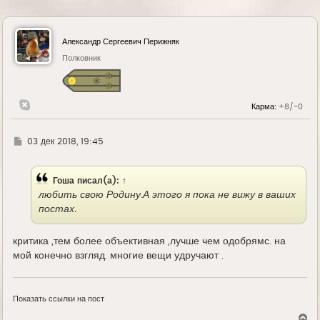
Александр Сергеевич Перижняк
Полковник
Карма:
+8/-0
Г
03 дек 2018, 19:45
д
е
Гоша
писал(а):
↑
любить свою Родину.А этого я пока не вижу в ваших
постах.
критика ,тем более объективная ,лучше чем одобрямс. на
мой конечно взгляд. многие вещи удручают .
Показать ссылки на пост
В