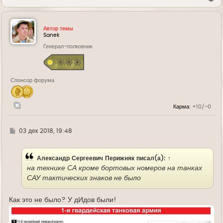
е
р
н
у
Автор темы
т
Sanek
ь
Генерал-полковник
с
я
к
н
а
Спонсор форума
ч
а
л
у
Карма:
+10/-0
Г
03 дек 2018, 19:48
д
е
Александр Сергеевич Перижняк
писал(а):
↑
на технике СА кроме бортовых номеров на танках
САУ тактических знаков не было
Как это не было? У дИдов были!