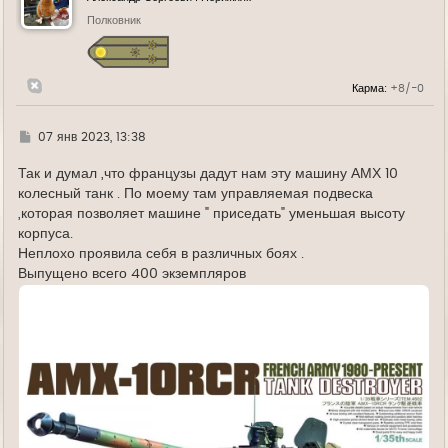
т
ь
Полковник
с
я
к
н
Карма:
+8/-0
а
ч
а
л
Г
07 янв 2023, 13:38
у
д
е
Так и думал ,что французы дадут нам эту машину АМХ 10
колесный танк . По моему там управляемая подвеска
,которая позволяет машине " приседать" уменьшая высоту
корпуса.
Неплохо проявила себя в различных боях .
Выпущено всего 400 экземпляров