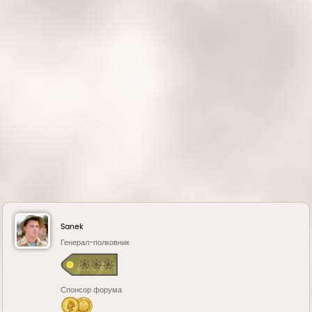
я
к
н
а
ч
а
л
у
Sanek
Генерал-полковник
Спонсор форума