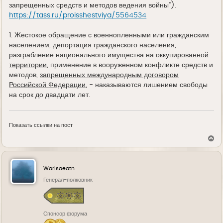
запрещенных средств и методов ведения войны").
https://tass.ru/proisshestviya/5564534
1. Жестокое обращение с военнопленными или гражданским
населением, депортация гражданского населения,
разграбление национального имущества на
оккупированной
территории
, применение в вооруженном конфликте средств и
методов,
запрещенных международным договором
Российской Федерации
, - наказываются лишением свободы
на срок до двадцати лет.
Показать ссылки на пост
В
е
р
н
у
Warisdeath
т
ь
Генерал-полковник
с
я
к
н
Спонсор форума
а
ч