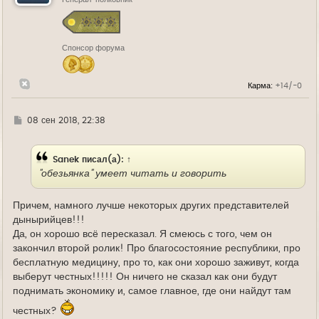
с
я
к
н
Спонсор форума
а
ч
а
л
Карма:
+14/-0
у
Г
08 сен 2018, 22:38
д
е
Sanek
писал(а):
↑
"обезьянка" умеет читать и говорить
Причем, намного лучше некоторых других представителей
дынырийцев!!!
Да, он хорошо всё пересказал. Я смеюсь с того, чем он
закончил второй ролик! Про благосостояние республики, про
бесплатную медицину, про то, как они хорошо заживут, когда
выберут честных!!!!! Он ничего не сказал как они будут
поднимать экономику и, самое главное, где они найдут там
честных?