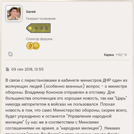
р
н
у
Sanek
т
ь
Генерал-полковник
с
я
к
н
Спонсор форума
а
ч
а
л
Карма:
+10/-0
у
Г
09 сен 2018, 13:55
д
е
В связи с перестановками в кабинете министров ДНР один из
волнующих людей (особенно военных) вопрос - о министре
обороны. Владимир Кононов отправлен в отставку. Для
большинства ополченцев это хорошая новость, так как "Царь"
никогда авторитетом в войсках не пользовался. Плохая
новость в том, что само Министерство обороны, скорее всего,
будет упразднено и останется "Управление народной
милиции" (у нас же в соответствии с Минскими
соглашениями не армия, а "народная милиция"). Никаких