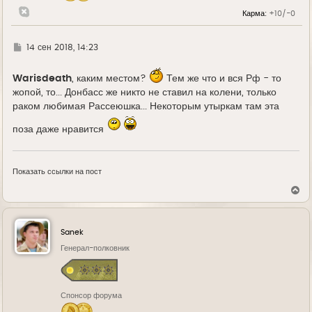
л
Карма:
+10/-0
у
Г
14 сен 2018, 14:23
д
е
Warisdeath
, каким местом?
Тем же что и вся Рф - то
жопой, то... Донбасс же никто не ставил на колени, только
раком любимая Рассеюшка... Некоторым утыркам там эта
поза даже нравится
Показать ссылки на пост
В
е
р
н
у
Sanek
т
ь
Генерал-полковник
с
я
к
н
Спонсор форума
а
ч