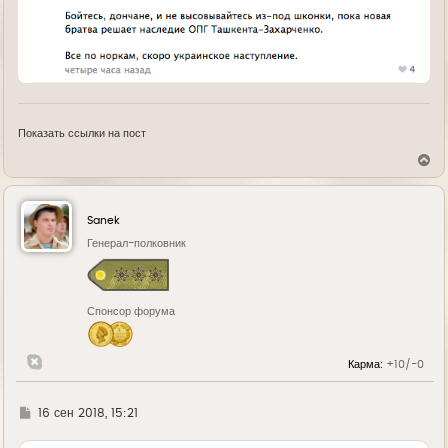
Показать ссылки на пост
В
е
р
н
у
Sanek
т
ь
Генерал-полковник
с
я
к
н
Спонсор форума
а
ч
а
л
Карма:
+10/-0
у
Г
16 сен 2018, 15:21
д
е