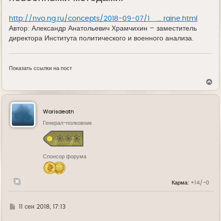
http://nvo.ng.ru/concepts/2018-09-07/1_ ... raine.html
Автор: Александр Анатольевич Храмчихин – заместитель
директора Института политического и военного анализа.
Показать ссылки на пост
В
е
р
н
у
Warisdeath
т
ь
Генерал-полковник
с
я
к
н
Спонсор форума
а
ч
а
л
Карма:
+14/-0
у
Г
11 сен 2018, 17:13
д
е