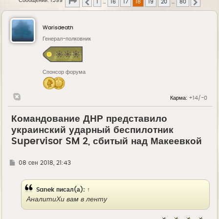
Страница
18
из
80
Сообщений: 1599
1
…
16
17
18
19
20
…
80
Пред.
След.
Warisdeath
Генерал-полковник
Спонсор форума
Карма:
+14/-0
Командование ДНР представило
украинский ударный беспилотник
Supervisor SM 2, сбитый над Макеевкой
Г
08 сен 2018, 21:43
д
е
Sanek
писал(а):
↑
АналитиХи вам в ленту