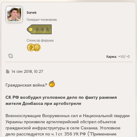
р
н
у
Sanek
т
ь
Генерал-полковник
с
я
к
н
Спонсор форума
а
ч
а
л
Карма:
+10/-0
у
Г
14 сен 2018, 10:27
д
е
Гражданская война?
СК РФ возбудил уголовное дело по факту ранения
жителя Донбасса при артобстреле
Военнослужащие Вооруженных сил и Национальной гвардии
Украины произвели артиллерийский обстрел объектов
гражданской инфраструктуры в селе Саханка. Уголовное
дело расследуется по ч. 1 ст. 356 УК РФ ("Применение