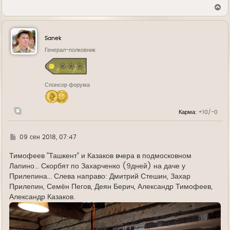
В
е
р
н
у
Sanek
т
ь
Генерал-полковник
с
я
к
н
Спонсор форума
а
ч
а
л
Карма:
+10/-0
у
Г
09 сен 2018, 07:47
д
е
Тимофеев "Ташкент" и Казаков вчера в подмосковном
Лапино... Скорбят по Захарченко (9дней) на даче у
Прилепина... Слева направо: Дмитрий Стешин, Захар
Прилепин, Семён Пегов, Деян Берич, Александр Тимофеев,
Александр Казаков.