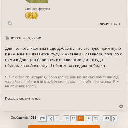
к
н
Спонсор форума
а
ч
а
л
Карма:
+14/-0
у
Г
16 сен 2018, 22:06
д
е
Для полноты картины надо добавить, что это чудо примкнуло
к ним еще в Славянске, будучи жителем Славянска, пришло с
ними в Донецк и боролось с фашистами уже оттуда,
обстреливая Авдеевку. В общем, как видим, победил.
Я знаю про всі негаразди своєї країни, але не вважаю можливим під
час війни ганьбити її ні в публічних постах, ні в публічних місцях. Я -
не помічник ворогу.
Показать ссылки на пост
В
е
р
Страница
18
из
80
Сообщений: 1599
н
1
…
16
17
18
19
20
…
80
Пред.
След.
у
т