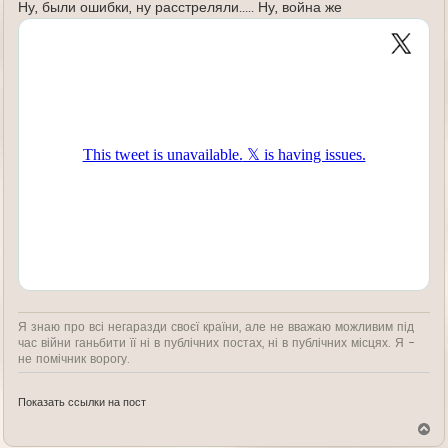
Ну, были ошибки, ну расстреляли..... Ну, война же
Я знаю про всі негаразди своєї країни, але не вважаю можливим під
час війни ганьбити її ні в публічних постах, ні в публічних місцях. Я -
не помічник ворогу.
Показать ссылки на пост
В
е