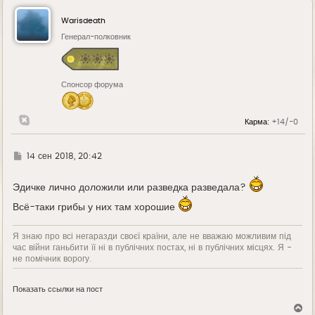
н
у
Warisdeath
т
ь
Генерал-полковник
с
я
к
н
Спонсор форума
а
ч
а
л
Карма:
+14/-0
у
Г
14 сен 2018, 20:42
д
е
Эдичке лично доложили или разведка разведала?
Всё-таки грибы у них там хорошие
Я знаю про всі негаразди своєї країни, але не вважаю можливим під
час війни ганьбити її ні в публічних постах, ні в публічних місцях. Я -
не помічник ворогу.
Показать ссылки на пост
В