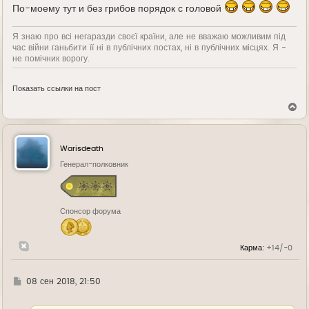
По-моему тут и без грибов порядок с головой
Я знаю про всі негаразди своєї країни, але не вважаю можливим під
час війни ганьбити її ні в публічних постах, ні в публічних місцях. Я -
не помічник ворогу.
Показать ссылки на пост
В
е
р
н
у
Warisdeath
т
ь
Генерал-полковник
с
я
к
н
Спонсор форума
а
ч
а
л
Карма:
+14/-0
у
Г
08 сен 2018, 21:50
д
е