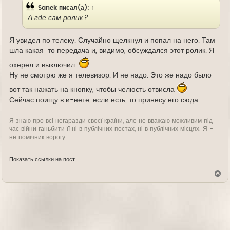
Sanek
писал(а):
↑
А где сам ролик?
Я увидел по телеку. Случайно щелкнул и попал на него. Там
шла какая-то передача и, видимо, обсуждался этот ролик. Я
охерел и выключил.
Ну не смотрю же я телевизор. И не надо. Это же надо было
вот так нажать на кнопку, чтобы челюсть отвисла
Сейчас поищу в и-нете, если есть, то принесу его сюда.
Я знаю про всі негаразди своєї країни, але не вважаю можливим під
час війни ганьбити її ні в публічних постах, ні в публічних місцях. Я -
не помічник ворогу.
Показать ссылки на пост
В
е
р
н
у
т
ь
с