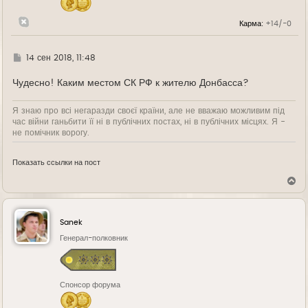
а
л
Карма:
+14/-0
у
Г
14 сен 2018, 11:48
д
е
Чудесно! Каким местом СК РФ к жителю Донбасса?
Я знаю про всі негаразди своєї країни, але не вважаю можливим під
час війни ганьбити її ні в публічних постах, ні в публічних місцях. Я -
не помічник ворогу.
Показать ссылки на пост
В
е
р
н
у
Sanek
т
ь
Генерал-полковник
с
я
к
н
Спонсор форума
а
ч
а