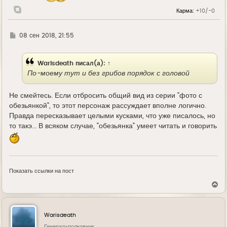
Карма:
+10/-0
Г
08 сен 2018, 21:55
д
е
Warisdeath
писал(а):
↑
По-моему тут и без грибов порядок с головой
Не смейтесь. Если отбросить общий вид из серии "фото с
обезьянкой", то этот персонаж рассуждает вполне логично.
Правда пересказывает целыми кусками, что уже писалось, но
то такэ... В всяком случае, "обезьянка" умеет читать и говорить
Показать ссылки на пост
В
е
р
н
у
Warisdeath
т
ь
Генерал-полковник