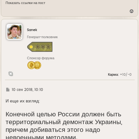
Показать ссылки на пост
В
е
р
н
у
Sanek
т
ь
Генерал-полковник
с
я
к
н
Спонсор форума
а
ч
а
л
Карма:
+10/-0
у
Г
10 сен 2018, 10:10
д
е
И еще их взгляд:
Конечной целью России должен быть
территориальный демонтаж Украины,
причем добиваться этого надо
невоенными методами.