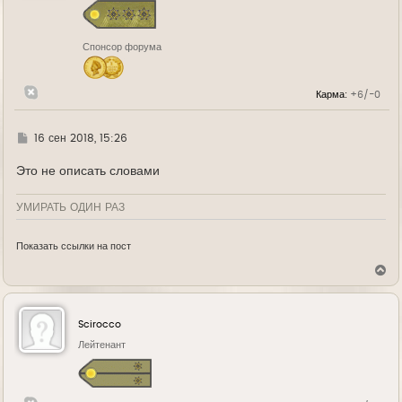
я
к
н
Спонсор форума
а
ч
а
л
Карма:
+6/-0
у
Г
16 сен 2018, 15:26
д
е
Это не описать словами
УМИРАТЬ ОДИН РАЗ
Показать ссылки на пост
В
е
р
н
у
Scirocco
т
ь
Лейтенант
с
я
к
н