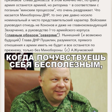
признаков "слива Донбасса" в этом конечно нет, по факту
армия останется армией, но риторика - в соответствии с
поганым "минским процессом", что очень раздражает. Что
касается Минобороны ДНР, то оно уже давно носило
номинальный и чисто представительский характер. Войсками
руководил отнюдь не Кононов и даже не главнокомандующий
Захарченко, а руководство 1-го армейского корпуса
(
главным образом "северяне"
). Нынешний (и возможно
будущий) Глава ДНР Пушилин, разумеется, прямого
отношения к армии иметь не будет и все останется по
прежнему, только без Минобороны. (с) А.Жучковский