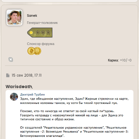
е
р
н
у
Sanek
т
ь
Генерал-полковник
с
я
к
н
Спонсор форума
а
ч
а
л
Карма:
+10/-0
у
Г
15 сен 2018, 17:11
д
е
Warisdeath
,