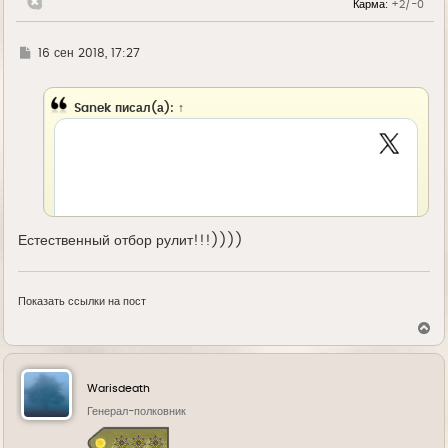
Карма:
+2/-0
а
ч
а
л
Г
16 сен 2018, 17:27
у
д
е
Sanek
писал(а):
↑
Естественный отбор рулит!!!))))
Показать ссылки на пост
В
е
р
н
у
Warisdeath
т
ь
Генерал-полковник
с
я