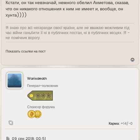
Кстати, он так невзначай, немного обелил Ахметова, сказав,
что он никакого отношения к ним не имеет и, вообще, он
хунта))))
Я знаю про всі негаразди своєї країни, але не вважаю можливим під
час війни ганьбити її ні в публічних постах, ні в публічних місцях. Я -
не помічник ворогу.
Показать ссылки на пост
В
е
р
н
у
Warisdeath
т
ь
Генерал-полковник
с
я
к
н
Спонсор форума
а
ч
а
л
Карма:
+14/-0
у
Г
09 сен 2018, 00:51