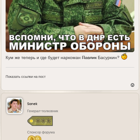
Кум же теперь и где будет наркоман
Павлик
Басуркин?
Показать ссылки на пост
В
е
р
н
у
Sanek
т
ь
Генерал-полковник
с
я
к
н
Спонсор форума
а
ч