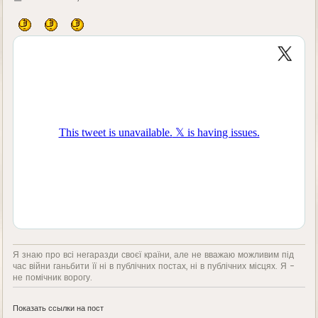
д
е
Я знаю про всі негаразди своєї країни, але не вважаю можливим під
час війни ганьбити її ні в публічних постах, ні в публічних місцях. Я -
не помічник ворогу.
Показать ссылки на пост