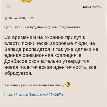
а
л
Карма:
+10/-0
у
Г
10 сен 2018, 10:05
д
е
Цели России на будущее в одном предложении:
Со временем на Украине придут к
власти психически здоровые люди, на
Западе распадется и так уже далеко не
единая санкционная коалиция, в
Донбассе окончательно утвердится
новая политическая идентичность, все
образуется.
Т.е. тянем резину и все идет по плану
https://tass.ru/interviews/5542674