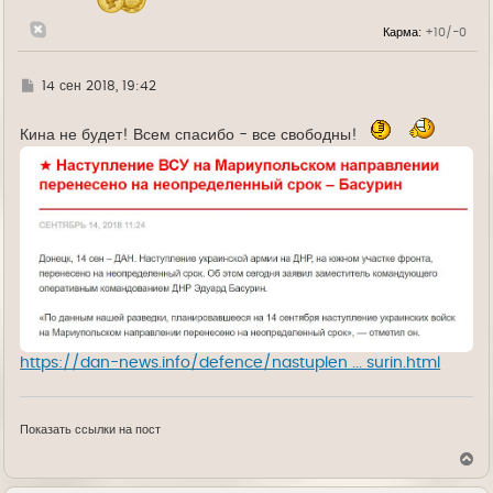
а
л
Карма:
+10/-0
у
Г
14 сен 2018, 19:42
д
е
Кина не будет! Всем спасибо - все свободны!
https://dan-news.info/defence/nastuplen ... surin.html
Показать ссылки на пост
В
е
р